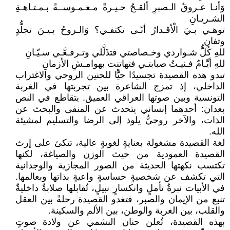
وَأنـا عـروقُ الـصبرِ ألقـحُ حـيـرةً مـغـمـوســةً بـمـتـاهـةِ
الشـريـانِ
توهـي بـيَ الْأقـدارُ أنّـى تكتفـي؟ وَالـروحُ بـيـنَ تجلُّدٍ
وتفانِ
للهِ كُلُّ شـواردي وخـصاصتي فتذَلَّلي وتـرفـعَّـي سـيّـانِ
للهِ أيَّـامٌ فـنيـتُ صبابتـي فتهاتنت بهوامـشِ الأزمانِ
تبدو هذه القصيدة تجسيدًا حيًّا للحنين الروحي والاغتراب
الداخلي، إذ تمزج الشاعرة بين تجربتها في الغربة
التونسية وبين صوتها العراقي العميق. يتقاطع في النص
بعدان: أحدهما إنساني يتحدث عن المنفى والبحث عن
الذات، والآخر روحيٌّ يلوذ إلى الرضا والتسليم لمشيئة
الله.
لغة القصيدة مشغولة بعنايةٍ لغويةٍ عالية، تتكئ على إرث
القصيدة العمودية من حيث الوزن والصياغة، لكنها
تكتسب نكهتها الحديثة من الصور المجازية والوجدانية
التي تكشف عن شخصيةٍ حساسةٍ واعيةٍ بذاتها وبعالمها.
في الأبيات نبرةُ تأملٍ وانكسارٍ نبيلٍ، تُقابلها صلابةٌ داخليةٌ
تنبع من الإيمان والصبر، فتغدو القصيدة رحلةً بين العقل
والقلب، بين الغربة والوطن، بين الألم والسكينة.
بهذه القصيدة، تُعلن حنان النشمي عن ولادة صوتٍ