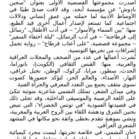
أصدرت مجموعتها القصصية الأولى بعنوان "سجين
بادوش" عن مؤسسة أبجد، وقد لاقت صدىً طيبًا في
الأوساط الأدبية لما حملته من عمق إنساني ودلالات
اجتماعية. كما تستعد لإصدار أعمال أخرى قيد الطبع،
منها: "بين السماء والأسوار" – في أدب الأطفال، "رسائل
إلى قرطاجنة" – في أدب الرسائل، "ليلة اختفاء السفير"
– مجموعة قصصية، "على أعتاب قرطاج" – رواية تحمل
إشراقات من تجربتها التونسية.
نُشرت أعمالها في عدد من الصحف والمجلات العراقية
والعربية، منها: القبس الثقافي (الكويت)، بانوراما،
الحدث، سطور، مرايا، كركوك، الوطن، نخيل عراقي،
النهار، الأصداء، والعالم الحر، لتؤكد حضورها كصوت
نسوي مثقف يجمع بين التعدد المعرفي والجرأة الفنية.
وفي ميدان الشعر، تمتلك النشمي شاعرية متوثبة تتكئ
على اللغة الرصينة والموسيقى الداخلية، وقد تجلى ذلك
في قصيدتها العمودية "في تونس الخضراء"، التي تنبض
بحنين الشرق ودهشة اللقاء بين الروح العربية والمغربية،
وتشي بموهبةٍ تتقدم بخطى واثقة نحو مكانها في المشهد
الشعري العراقي.
حنان النشمي، في خلاصة تجربتها، ليست مجرد كيميائية