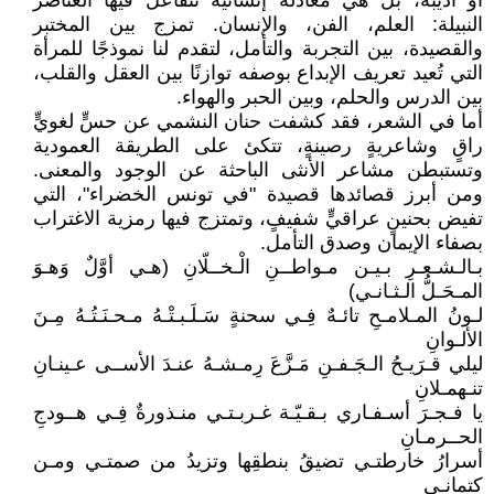
أو أديبة، بل هي معادلة إنسانية تتفاعل فيها العناصر
النبيلة: العلم، الفن، والإنسان. تمزج بين المختبر
والقصيدة، بين التجربة والتأمل، لتقدم لنا نموذجًا للمرأة
التي تُعيد تعريف الإبداع بوصفه توازنًا بين العقل والقلب،
بين الدرس والحلم، وبين الحبر والهواء.
أما في الشعر، فقد كشفت حنان النشمي عن حسٍّ لغويٍّ
راقٍ وشاعريةٍ رصينةٍ، تتكئ على الطريقة العمودية
وتستبطن مشاعر الأنثى الباحثة عن الوجود والمعنى.
ومن أبرز قصائدها قصيدة "في تونس الخضراء"، التي
تفيض بحنينٍ عراقيٍّ شفيفٍ، وتمتزج فيها رمزية الاغتراب
بصفاء الإيمان وصدق التأمل.
بـالـشـعـرِ بـيـن مـواطــنِ الْـخــلّانِ (هـي أوَّلٌ وَهـوَ
المـحَـلُّ الـثـانـي)
لـونُ المـلامـحِ تائـهٌ فِـي سحنةٍ سَـلَـبـتْـهُ مـحـنَـتُـهُ مِـنَ
الألـوانِ
ليلي قـرَيـحُ الـجَـفـنِ مَـزَّعَ رِمـشـهُ عنـدَ الأســى عـينـانِ
تنـهمـلانِ
يا فـجـرَ أسـفـاري بـقـيّـة غـربـتـي منـذورةٌ فِـي هــودجِ
الحــرمـانِ
أسرارُ خارطتـي تضيقُ بنطقِها وتزيدُ من صمتـي ومـن
كتمانـي