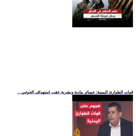
.. قوات الطوارئ اليمنية: خسائر مادية وبشرية عقب استهداف الحوثيي