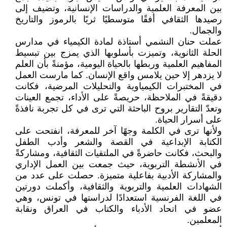
بين المعرفة العلمية والدراسات الإنسانية، وتضيف إلى
رصيدها الثقافي أفقًا متوسطيًا ثريًا بالرموز والتاريخ
والجمال.
عملت حنان النشمي أستاذة لمادة الكيمياء في مدارس
الحلة الثانوية، وتميزت بأسلوبها الذي يمزج بين تبسيط
المفاهيم العلمية وربطها بالحياة اليومية، مؤمنةً بأن العلم
لا يزدهر إلا حين يلامس واقع الإنسان. كما مارست العمل
في المختبرات الكيمياوية والتحليلات المرضية، فكانت
دقيقةً في الملاحظة، حريصةً على الأداء، تجمع العينات
وتعدّ التقارير بروح الباحثة التي ترى في كل تجربة نافذةً
على أسرار الحياة.
ولأنها ترى في الكلمة وجهًا آخر للمعرفة، انفتحت على
الكتابة الإبداعية في القصة والشعر وأدب الطفل
والبحث، فكانت حاضرةً في الملتقيات الثقافية، ومشاركةً
في الأنشطة التربوية، حيث جمعت بين العمل الإداري
والمشاركة الأدبية بفاعلية متميزة. حصلت على عدد من
الشهادات العلمية والتربوية والثقافية، وأكملت دورتين
في اللغة الفرنسية استعدادًا لدراستها في تونس، وهي
عضو في اتحاد الأدباء والكتاب في العراق ونقابة
المعلمين.