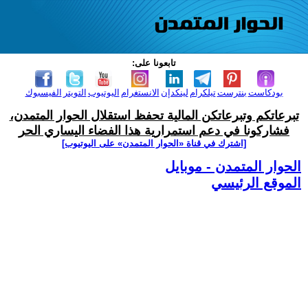
تابعونا على:
بودكاست
بنترست
تيلكرام
لينكدإن
الانستغرام
اليوتيوب
التويتر
الفيسبوك
تبرعاتكم وتبرعاتكن المالية تحفظ استقلال الحوار المتمدن،
فشاركونا في دعم استمرارية هذا الفضاء اليساري الحر
[اشترك في قناة ‫«الحوار المتمدن» على اليوتيوب]
الحوار المتمدن - موبايل
الموقع الرئيسي