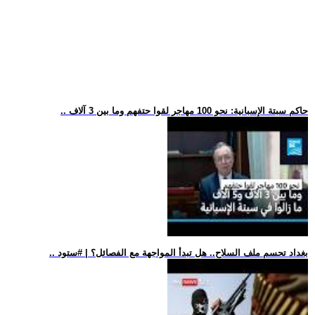
.. حاكم سبتة الإسبانية: نحو 100 مهاجر لقوا حتفهم وما بين 3 آلاف
.. بغداد تحسم ملف السلاح.. هل تبدأ المواجهة مع الفصائل؟ | #ستود