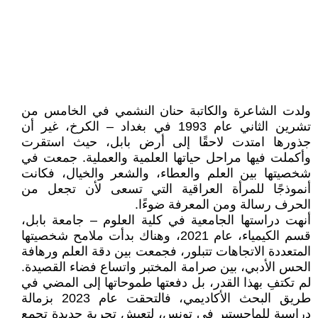
ولدت الشاعرة والكاتبة حنان النشمي في الخامس من
تشرين الثاني عام 1993 في بغداد – الكرخ، غير أن
جذورها امتدت لاحقًا إلى أرض بابل، حيث استقرت
وأكملت فيها مراحل حياتها العلمية والعملية. جمعت في
شخصيتها بين العلم والعطاء، والشعر والخيال، فكانت
أنموذجًا للمرأة العراقية التي تسعى لأن تجعل من
الحرف رسالة ومن المعرفة ضوءًا.
أنهت دراستها الجامعية في كلية العلوم – جامعة بابل،
قسم الكيمياء، عام 2021، وهناك بدأت ملامح شخصيتها
المتعددة الاتجاهات تتبلور، فجمعت بين دقة العلم ورهافة
الحس الأدبي، بين صرامة المختبر واتساع فضاء القصيدة.
لم تكتفِ بهذا القدر، بل دفعتها طموحاتها إلى المضي في
طريق البحث الأكاديمي، فالتحقت عام 2023 بزمالة
دراسية للماجستير في تونس، لتعيش تجربة جديدة تجمع