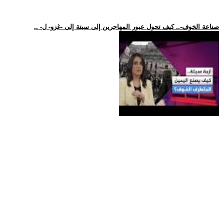
.. -صناعة الخوف-.. كيف تحول عبور المهاجرين إلى سبتة إلى -غزو- ل