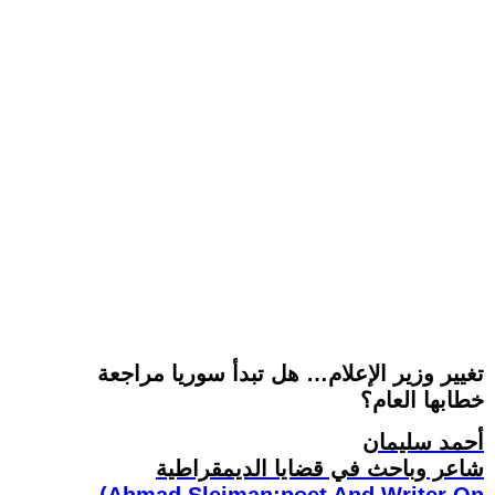
تغيير وزير الإعلام… هل تبدأ سوريا مراجعة
خطابها العام؟
أحمد سليمان
شاعر وباحث في قضايا الديمقراطية
(Ahmad Sleiman:poet And Writer On