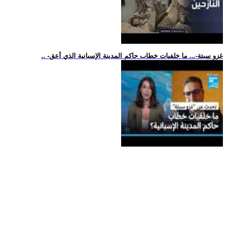
.. -غزو سبتة-... ما خلفيات خطاب حاكم المدينة الإسبانية الذي أعق