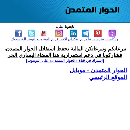
تابعونا على:
بودكاست
بنترست
تيلكرام
لينكدإن
الانستغرام
اليوتيوب
التويتر
الفيسبوك
تبرعاتكم وتبرعاتكن المالية تحفظ استقلال الحوار المتمدن،
فشاركونا في دعم استمرارية هذا الفضاء اليساري الحر
[اشترك في قناة ‫«الحوار المتمدن» على اليوتيوب]
الحوار المتمدن - موبايل
الموقع الرئيسي