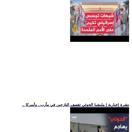
.. نشرة إخبارية | مليشيا الحوثي تقصف النازحين في مأرب.. وأميركا