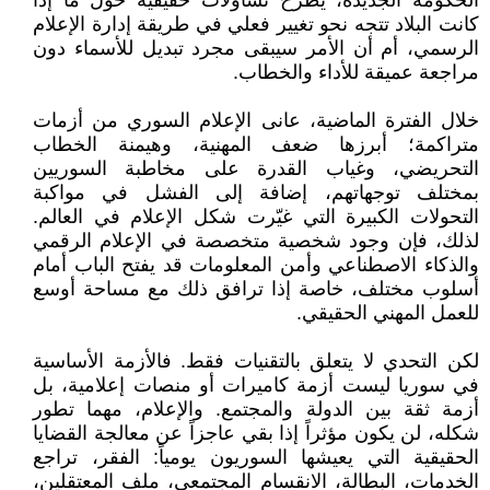
الحكومة الجديدة، يطرح تساؤلات حقيقية حول ما إذا
كانت البلاد تتجه نحو تغيير فعلي في طريقة إدارة الإعلام
الرسمي، أم أن الأمر سيبقى مجرد تبديل للأسماء دون
مراجعة عميقة للأداء والخطاب.
خلال الفترة الماضية، عانى الإعلام السوري من أزمات
متراكمة؛ أبرزها ضعف المهنية، وهيمنة الخطاب
التحريضي، وغياب القدرة على مخاطبة السوريين
بمختلف توجهاتهم، إضافة إلى الفشل في مواكبة
التحولات الكبيرة التي غيّرت شكل الإعلام في العالم.
لذلك، فإن وجود شخصية متخصصة في الإعلام الرقمي
والذكاء الاصطناعي وأمن المعلومات قد يفتح الباب أمام
أسلوب مختلف، خاصة إذا ترافق ذلك مع مساحة أوسع
للعمل المهني الحقيقي.
لكن التحدي لا يتعلق بالتقنيات فقط. فالأزمة الأساسية
في سوريا ليست أزمة كاميرات أو منصات إعلامية، بل
أزمة ثقة بين الدولة والمجتمع. والإعلام، مهما تطور
شكله، لن يكون مؤثراً إذا بقي عاجزاً عن معالجة القضايا
الحقيقية التي يعيشها السوريون يومياً: الفقر، تراجع
الخدمات، البطالة، الانقسام المجتمعي، ملف المعتقلين،