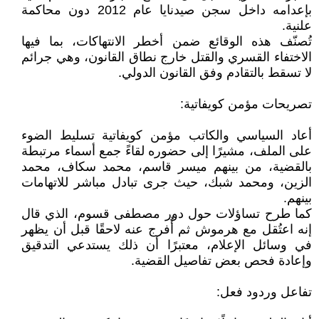
بإعدامه داخل سجن صيدنايا عام 2012 دون محاكمة
علنية.
تُصنّف هذه الوقائع ضمن أخطر الانتهاكات، بما فيها
الاختفاء القسري والقتل خارج نطاق القانون، وهي جرائم
لا تسقط بالتقادم وفق القانون الدولي.
تصريحات مؤمن كويفاتية:
أعاد السياسي والكاتب مؤمن كويفاتية تسليط الضوء
على الملف، مشيرًا إلى حضوره لقاءً جمع أسماء مرتبطة
بالقضية، من بينهم ميسر قاسم، محمد سكاف، محمد
الزين، ومحمد شبك، حيث جرى تبادل مباشر للاتهامات
بينهم.
كما طرح تساؤلات حول دور مصطفى قسوم، الذي قال
إنه اعتُقل مع هرموش ثم أُفرج عنه لاحقًا قبل أن يظهر
في وسائل الإعلام، معتبرًا أن ذلك يستدعي التدقيق
وإعادة فحص بعض تفاصيل القضية.
تفاعل وردود فعل: