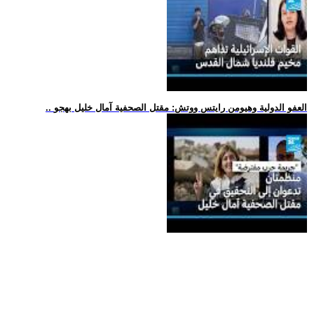
.. العفو الدولية وهيومن رايتس ووتش: مقتل الصحفية آمال خليل بهجو