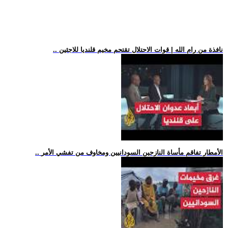
.. نافذة من رام الله | قوات الاحتلال تقتحم مخيم قلنديا للاجئين
.. الأمطار تفاقم مأساة النازحين السودانيين ومخاوف من تفشي الأمر