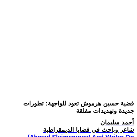
قضية حسين هرموش تعود للواجهة: تطورات
جديدة وتهديدات مقلقة
أحمد سليمان
شاعر وباحث في قضايا الديمقراطية
(Ahmad Sleiman:poet And Writer On