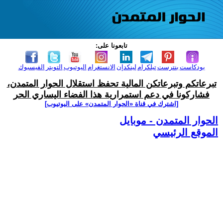
تابعونا على:
بودكاست
بنترست
تيلكرام
لينكدإن
الانستغرام
اليوتيوب
التويتر
الفيسبوك
تبرعاتكم وتبرعاتكن المالية تحفظ استقلال الحوار المتمدن،
فشاركونا في دعم استمرارية هذا الفضاء اليساري الحر
[اشترك في قناة ‫«الحوار المتمدن» على اليوتيوب]
الحوار المتمدن - موبايل
الموقع الرئيسي