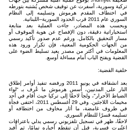
صحيفة Hürriyet، بوقوع عملية أمنية مشتركة بين جهات
تركية وسورية، أسفرت عن توقيف شخص يُشتبه بتورطه
في اختطاف المقدم هرموش وتسليمه إلى النظام
السوري عام 2011 قرب الحدود السورية–اللبنانية.
وبحسب هذه المصادر، جاءت العملية بعد متابعة
استخباراتية دقيقة، دون الإفصاح عن هوية الموقوف أو
مسار التحقيق بالكامل. ورغم عدم صدور تأكيد رسمي
من الجهات الحكومية المعنية، فإن تكرار ورود هذه
المعلومات في أكثر من مصدر يعيد تسليط الضوء على
القضية ويفتح الباب أمام مساءلة أوسع.
خلفية القضية:
بعد انشقاقه في يونيو 2011 ورفضه تنفيذ أوامر إطلاق
النار على المدنيين، أسس هرموش ما عُرف بـ “لواء
الضباط الأحرار”، ولجأ لاحقًا إلى تركيا حيث أقام في أحد
مخيمات اللاجئين. وفي 29 أغسطس 2011، اختفى فجأة
في ظروف غامضة، ما أثار مخاوف من اختطافه أو
تسليمه قسرًا للنظام السوري.
لاحقًا، ظهر في تسجيل تلفزيوني رسمي يدلي باعترافات
اعتُبرت قسرية، قبل أن تنقطع أخباره تمامًا، ثم أُفيد