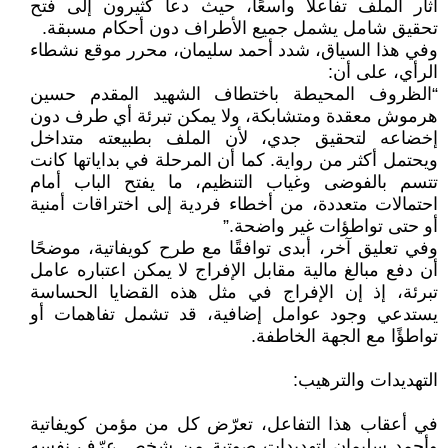
أثار الملف تفاعلًا واسعًا، حيث دعا كثيرون إلى فتح
تحقيق شامل يشمل جميع الأطراف دون أحكام مسبقة.
وفي هذا السياق، شدد أحمد سليمان، محرر موقع نشطاء
الرأي، على أن:
“الظروف المحيطة باختطاف الشهيد المقدم حسين
هرموش معقدة ومتشابكة، ولا يمكن تبرئة أي طرف دون
إخضاعه لتحقيق جدي، لأن الملف بطبيعته متداخل
ويحتمل أكثر من رواية. كما أن المرحلة في بداياتها كانت
تتسم بالفوضى وغياب التنظيم، ما يفتح الباب أمام
احتمالات متعددة، من أخطاء فردية إلى اختراقات أمنية
أو حتى تواطؤات غير واضحة.”
وفي تعليق آخر، أبدى توافقًا مع طرح كويفاتية، موضحًا
أن دفع مبالغ مالية مقابل الإفراج لا يمكن اعتباره عامل
تبرئة، إذ إن الإفراج في مثل هذه القضايا الحساسة
يستدعي وجود عوامل إضافية، قد تشمل تفاهمات أو
تواطؤًا مع الجهة الخاطفة.
التهديدات والترهيب:
في أعقاب هذا التفاعل، تعرّض كل من مؤمن كويفاتية
وأحمد سليمان لتهديدات صوتية من شخص عرّف نفسه