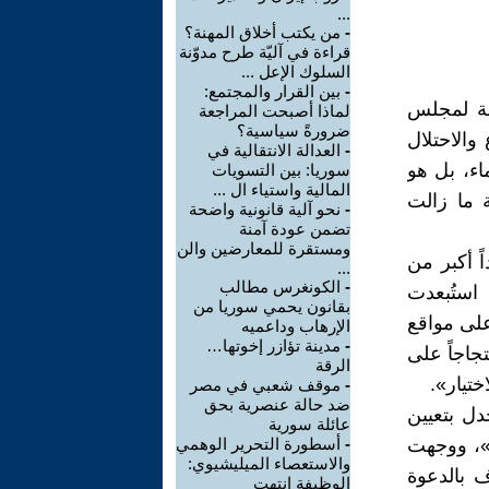
...
-
من يكتب أخلاق المهنة؟
قراءة في آليّة طرح مدوّنة
السلوك الإعل ...
-
بين القرار والمجتمع:
بة لمجلس
لماذا أصبحت المراجعة
ضرورةً سياسية؟
والاحتلال
-
العدالة الانتقالية في
اء، بل هو
سوريا: بين التسويات
المالية واستياء ال ...
 ما زالت
-
نحو آلية قانونية واضحة
تضمن عودة آمنة
ومستقرة للمعارضين والن
ً أكبر من
...
-
الكونغرس مطالب
استُبعدت
بقانون يحمي سوريا من
لى مواقع
الإرهاب وداعميه
-
مدينة تؤازر إخوتها…
جاجاً على
الرقة
تيار».
-
موقف شعبي في مصر
ضد حالة عنصرية بحق
دل بتعيين
عائلة سورية
»، ووجهت
-
أسطورة التحرير الوهمي
والاستعصاء الميليشيوي:
 بالدعوة
الوظيفة انتهت