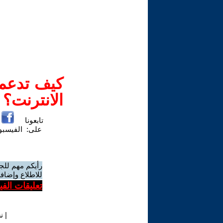
كيف تدعم-
الانترنت؟
تابعونا
على:
الفيسب
رأيكم مهم للج
للاطلاع وإضافة
تعليقات الف
|
ن