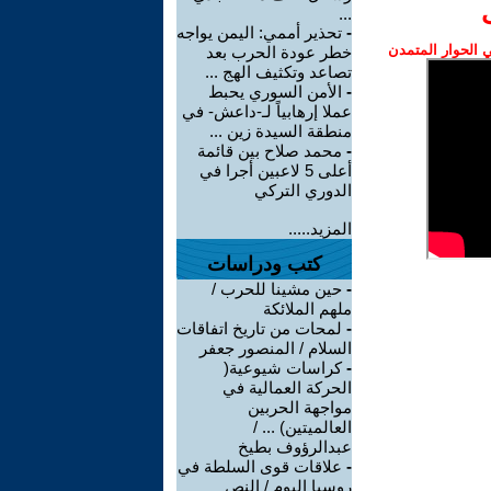
...
-
تحذير أممي: اليمن يواجه
الحوار المتمدن
خطر عودة الحرب بعد
تصاعد وتكثيف الهج ...
-
الأمن السوري يحبط
عملا إرهابياً لـ-داعش- في
منطقة السيدة زين ...
-
محمد صلاح بين قائمة
أعلى 5 لاعبين أجرا في
الدوري التركي
المزيد.....
كتب ودراسات
-
حين مشينا للحرب /
ملهم الملائكة
-
لمحات من تاريخ اتفاقات
السلام / المنصور جعفر
-
كراسات شيوعية(
الحركة العمالية في
مواجهة الحربين
العالميتين) ... /
عبدالرؤوف بطيخ
-
علاقات قوى السلطة في
روسيا اليوم / النص