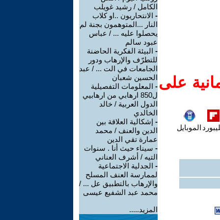
الكامل / رشيد غويلب
-
الانتحاريون ..او كلاب
النار ...المتوهمون بجنة لم
يحصلوا عليه ... / عباس
عبود سالم
-
البيئة الفكرية الحاضنة
للتطرّف والإرهاب ودور
الجامعات في الت ... / عبد
الحسين شعبان
انية على
-
المعلومات التفصيلية
ل850 ارهابي من ارهابيي
الدول العربية / خالد
الخالدي
-
إشكالية العلاقة بين
يبورد
الموبايل
الدين والعنف / محمد
عمارة تقي الدين
-
سيناء حيث أنا . سنوات
التيه / أشرف العناني
-
الجدلية الاجتماعية
لممارسة العنف المسلح
والإرهاب بالتطبيق عل ... /
محمد عبد الشفيع عيسى
المزيد.....