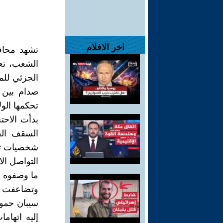
اخر الافلام
تشهد محاف
الشعب، تعك
الجزئي للم
صدام بين 
تحكمها الو
بدأت الاحتج
السقف القا
شخصيات ثور
التواصل ال
ما وصفوه ب
وتضاعفت وت
سيبان حمو
إليه اتهام