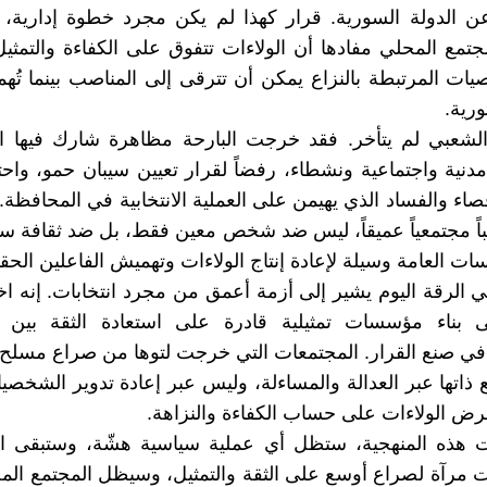
ن الدولة السورية. قرار كهذا لم يكن مجرد خطوة إدارية، 
تمع المحلي مفادها أن الولاءات تتفوق على الكفاءة والتمثي
ات المرتبطة بالنزاع يمكن أن تترقى إلى المناصب بينما تُ
ورية.
الشعبي لم يتأخر. فقد خرجت البارحة مظاهرة شارك فيها ا
ية واجتماعية ونشطاء، رفضاً لقرار تعيين سيبان حمو، واحت
صاء والفساد الذي يهيمن على العملية الانتخابية في المحافظة.
 مجتمعياً عميقاً، ليس ضد شخص معين فقط، بل ضد ثقافة سي
ت العامة وسيلة لإعادة إنتاج الولاءات وتهميش الفاعلين الحقي
 الرقة اليوم يشير إلى أزمة أعمق من مجرد انتخابات. إنه اخت
ى بناء مؤسسات تمثيلية قادرة على استعادة الثقة بين ا
ي صنع القرار. المجتمعات التي خرجت لتوها من صراع مسلح 
ذاتها عبر العدالة والمساءلة، وليس عبر إعادة تدوير الشخصيا
رض الولاءات على حساب الكفاءة والنزاهة.
ت هذه المنهجية، ستظل أي عملية سياسية هشّة، وستبقى ال
ت مرآة لصراع أوسع على الثقة والتمثيل، وسيظل المجتمع الم