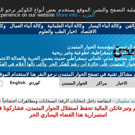
ة التصفح والنشر، الموقع يستخدم بعض أنواع الكوكيز نرجو النق
More info - المزيد
experience on our website
الفن
-
وكالة أنباء اليسار
-
وكالة أنباء العلمانية
-
وكالة أنباء العمال
-
وكا
الاقتصاد
-
اخبار الطب والعلوم
 الرئيسي لمؤسسة الحوار المتمدن
، علمانية، ديمقراطية، تطوعية وغير ربحية
ل مجتمع مدني علماني ديمقراطي حديث يضمن الحرية والعدالة الاجتم
حوار المتمدن على جائزة ابن رشد للفكر الحر والتى نالها أعلام في الفك
م مشاكل تقنية في تصفح الحوار المتمدن نرجو النقر هنا لاستخدام الموقع
كوردي
English
الاخبار
مراكز
الحوار المتمدن
د سليمان
- انتفاضة داخل انتخابات الرقة: انسحابات ومظاهرات احتجاجاً 
 وتبرعاتكن المالية تحفظ استقلال الحوار المتمدن، فشاركونا 
استمرارية هذا الفضاء اليساري الحر