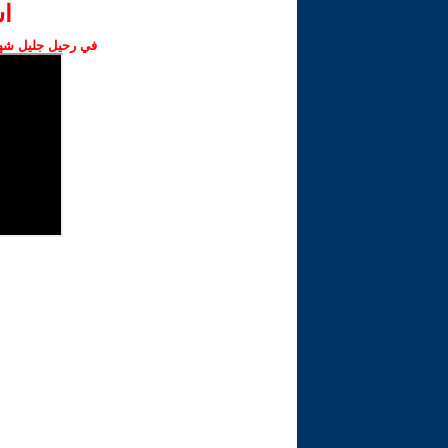
ا‫
في رحيل جليل شهبا