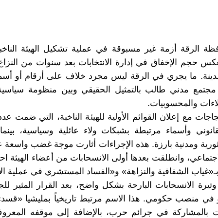
ظة الرقة أزمة غير مسبوقة في عملية تشكيل الهيئة الناخ
س حجم الإخفاق في إدارة الانتخابات بعد سنوات من النزاع 
دينة. ما يجري في الرقة ليس مجرد خلاف على أرقام أو أسم
مجتمع مدني طالب بالتمثيل الحقيقي وبين منظومة سياسية
لاءات والمحسوبيات.
اجات مع إعلان القوائم الأولية للهيئة الناخبة، التي ضمت عددا
نوني وأسماء مرتبطة بشبكات ولاء عائلية وسياسية، بينما 
ية ومدنية بارزة. هذه الإجراءات أثارت موجة غضب واسعة ع
اجتماعي، وانطلقت بعدها أولى الانسحابات من أعضاء الهيئة احت
ـ«غياب الشفافية والنزاهة» و«الفساد المستشري في عملية الاخ
يرة الانسحابات البارحة بشكل واضح، بعد القرار المثير للج
 في منصب حكومي. هذا الاسم مرتبط تاريخياً بمليشيا «قسد
ات بالمشاركة في جرائم حرب، بالإضافة إلى موقفه المعروف