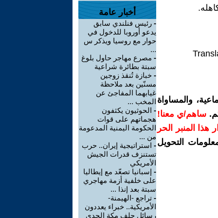
اهله.
أخبار عامة
-
رئيس فنلندي سابق
يدعو أوروبا للدخول في
حوار مع روسيا ويذكر س
...
Transl
-
مصرع مهاجر حاول بلوغ
سبتة بطائرة شراعية
-
خبازة تُنقذ زوجين
مسنّين بعد ملاحظة
غيابهما المفاجئ عن
اعية، والمساواة
المخب ...
-
الحوثيون يكثفون
م.
ساهم/ي معنا!
هجماتهم على قوات
رار هذا المنبر الحر
الحكومة اليمنية المدعومة
من ...
معلومات التحويل
-
استراتيجية إيران.. حرب
تستنزف قدرات الجيش
الأمريكي
-
إسبانيا تصعّد مع إيطاليا
على خلفية أزمة مهاجري
سبتة بعد إنذا ...
-
تراجع -الهيمنة-
الأمريكية.. خبراء يعددون
رسائل حلف مكة الجدي