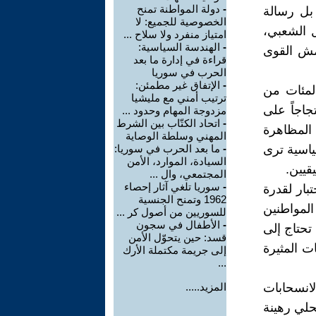
-
دولة المواطنة تمنح
بل رسالة
الخصوصية للجميع: لا
ل الشعبي،
امتياز منفرد ولا سلاح ...
-
الهندسة السياسية:
همش القوى
قراءة في إدارة ما بعد
الحرب في سوريا
-
الإتفاق غير مطمئن:
لمئات من
ترتيب أمني مع مليشيا
جاجاً على
مزدوجة المهام وحدود ...
-
اتحاد الكتّاب بين الشرط
 المظاهرة
المهني وسلطة الوصاية
اسية ترى
-
ما بعد الحرب في سوريا:
السيادة، الموارد، الأمن
قيين.
المجتمعي، وال ...
-
سوريا تلغي آثار إحصاء
بار لقدرة
1962 وتمنح الجنسية
لمواطنين
للسوريين من أصول كر ...
-
الأطفال في سجون
تحتاج إلى
قسد: حين يتحوّل الأمن
ت المثيرة
إلى جريمة مكتملة الأرك
...
انسحابات
المزيد.....
حلي رهينة