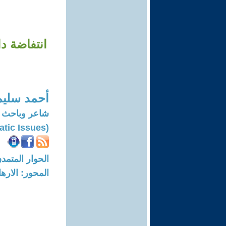
انتفاضة د
أحمد سليم
شاعر وباحث ف
(Ahmad Sleiman:poet And Writer On Democratic Issues)
الحوار المتمدن-العدد: 8644 - 26
المحور: الاره