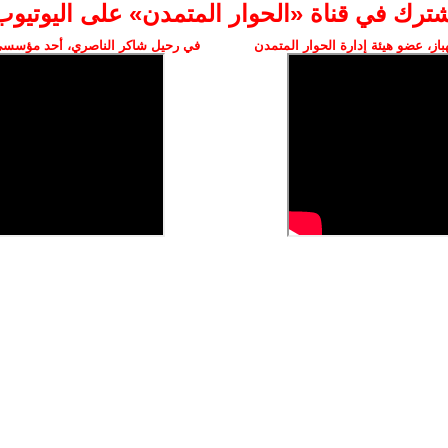
شترك في قناة «الحوار المتمدن» على اليوتيوب
ز، عضو هيئة إدارة الحوار المتمدن
في رحيل شاكر الناصري، أحد مؤسسي 