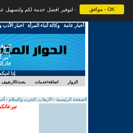
موافق - OK
لتوفير افضل خدمة لكم ولتسهيل عملي
أخبار عامة
-
وكالة أنباء المرأة
-
اخبار الأدب و
الموقع
يسارية
"من أج
حاز ال
إذا لديك
الزوار
اضافة/خدمات
بحث/الارشيف
الصفحة الرئيسية
-
الارهاب, الحرب والسلام
-
أحم
تبرعاتكم