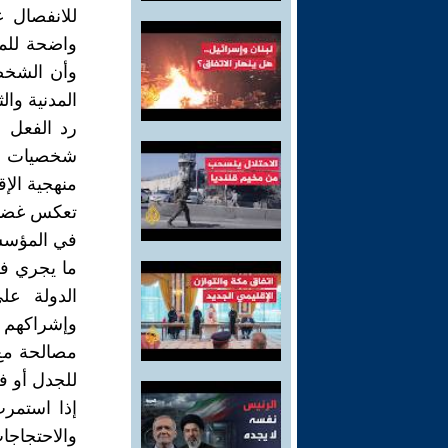
للانفصال ع
واضحة للمج
وأن الشخصي
المدنية والث
رد الفعل 
شخصيات مدن
منهجية الإق
تعكس غضباً
في المؤسسا
ما يجري في
الدولة عل
وإشراكهم ف
مصالحة مع 
للجدل أو ف
إذا استمر
والاحتجاجا