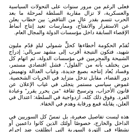
فعلى الرغم من مرور سنوات على التحولات السياسية
والعسكرية، لا تزال مقاربة السلطة لمرحلة ما بعد
الحرب تتسم بقدر عالٍ من التناقض: بين خطاب يعلن
عن الاستقرار والانفتاح، وممارسات تعيد إنتاج أنماط
الإقصاء السابقة داخل مؤسسات الدولة والمجال العام.
تُقدّم الحكومة أخطاءها كحلٍّ شمولي لبلدٍ قدّم مليون
شهيد، فتكون النتيجة أقرب إلى مشهد سريالي: إدراج
الشبيحة والمجرمين في مؤسسات الدولة، ثم اتهام كل
من يختلف بأنه من “الفلول”. فشل اقتصادي مستمر،
وفساد يُعاد إنتاجه بصيغ جديدة، وغياب العدالة وتهميش
دور القضاء، مقابل تدخل متزايد في الحريات الشخصية.
غموض سياسي مستمر يتجلى في غياب الإعلان عن
قانون الأحزاب، وترسيخ ثقافة “من يحرر يقرر” وعبادة
الفرد. وفوق ذلك كله، ازدواجية في السلطة: اعتدال في
العلن، يقابله قمع ورقابة وهدم في الخفاء.
هذه ليست تفاصيل صغيرة، بل تمسّ كل السوريين في
الداخل والخارج، خصوصًا أولئك الذين كانوا داعمين أو
نشطاء في الثورة السورية التي انطلقت ضد إجرام