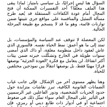
السؤال هنا ليس إجرائيًا، بل سياسي بامتياز: لماذا يبقى
هذا الملف معلّقًا؟ أحد التفسيرات الممكنة أن فتح
المجال أمام عودة الكفاءات المستقلة قد يُعيد طرح
مسألة التمثيل والمنافسة على مواقع جرى تثبيتها ضمن
توازنات قائمة، وهو ما قد لا ينسجم مع طبيعة المرحلة
الحالية.
لكن المعضلة لا تتوقف عند السياسة والمؤسسات، بل
تمتد إلى ما هو أعمق: نمط الحياة نفسه. فالسوري الذي
عاش لعقود داخل منظومة مغلقة، أو ذاك الذي أمضى
سنوات طويلة في الخارج وتشكّلت خبرته ضمن بيئات
أكثر انفتاحًا، لن يتعامل مع فكرة “العودة الجزئية” بوصفها
قرارًا مهنيًا فقط، بل بوصفها انتقالًا بين نموذجين مختلفين
للحياة.
وهنا يظهر مستوى آخر من الإشكال. فإلى جانب غياب
الضمانات القانونية الكافية، تبرز نقاشات متزايدة حول
حدود الحريات الشخصية، ودور الفاعلين غير الرسميين
في التأثير على المجال العام. سواء تمثّل ذلك في ضغوط
اجتماعية أو في أدوار ذات طابع ديني أو رمزي، فإن