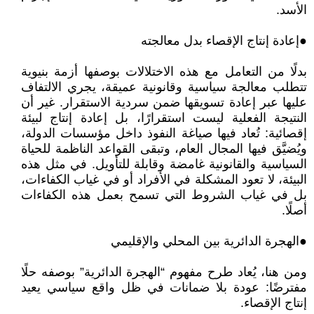
الأسد.
●إعادة إنتاج الإقصاء بدل معالجته
بدلًا من التعامل مع هذه الاختلالات بوصفها أزمة بنيوية
تتطلب معالجة سياسية وقانونية عميقة، يجري الالتفاف
عليها عبر إعادة تسويقها ضمن سردية الاستقرار. غير أن
النتيجة الفعلية ليست استقرارًا، بل إعادة إنتاج لبيئة
إقصائية: تُعاد فيها صياغة النفوذ داخل مؤسسات الدولة،
ويُضيَّق فيها المجال العام، وتبقى القواعد الناظمة للحياة
السياسية والقانونية غامضة وقابلة للتأويل. في مثل هذه
البيئة، لا تعود المشكلة في الأفراد أو في غياب الكفاءات،
بل في غياب الشروط التي تسمح بعمل هذه الكفاءات
أصلًا.
●الهجرة الدائرية بين المحلي والإقليمي
ومن هنا، يُعاد طرح مفهوم “الهجرة الدائرية” بوصفه حلًا
مفترضًا: عودة بلا ضمانات في ظل واقع سياسي يعيد
إنتاج الإقصاء.