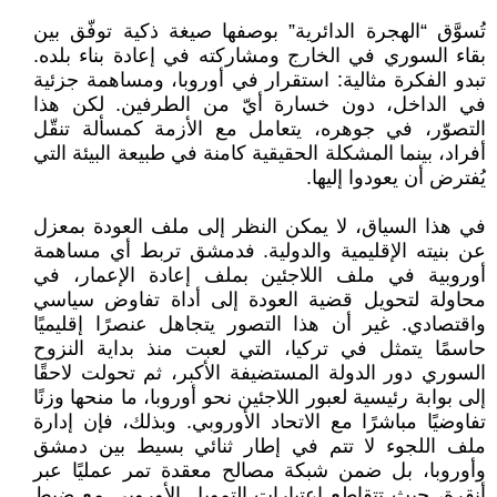
تُسوَّق “الهجرة الدائرية” بوصفها صيغة ذكية توفّق بين
بقاء السوري في الخارج ومشاركته في إعادة بناء بلده.
تبدو الفكرة مثالية: استقرار في أوروبا، ومساهمة جزئية
في الداخل، دون خسارة أيّ من الطرفين. لكن هذا
التصوّر، في جوهره، يتعامل مع الأزمة كمسألة تنقّل
أفراد، بينما المشكلة الحقيقية كامنة في طبيعة البيئة التي
يُفترض أن يعودوا إليها.
في هذا السياق، لا يمكن النظر إلى ملف العودة بمعزل
عن بنيته الإقليمية والدولية. فدمشق تربط أي مساهمة
أوروبية في ملف اللاجئين بملف إعادة الإعمار، في
محاولة لتحويل قضية العودة إلى أداة تفاوض سياسي
واقتصادي. غير أن هذا التصور يتجاهل عنصرًا إقليميًا
حاسمًا يتمثل في تركيا، التي لعبت منذ بداية النزوح
السوري دور الدولة المستضيفة الأكبر، ثم تحولت لاحقًا
إلى بوابة رئيسية لعبور اللاجئين نحو أوروبا، ما منحها وزنًا
تفاوضيًا مباشرًا مع الاتحاد الأوروبي. وبذلك، فإن إدارة
ملف اللجوء لا تتم في إطار ثنائي بسيط بين دمشق
وأوروبا، بل ضمن شبكة مصالح معقدة تمر عمليًا عبر
أنقرة، حيث تتقاطع اعتبارات التمويل الأوروبي مع ضبط