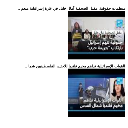
.. منظمات حقوقية: مقتل الصحفية آمال خليل في غارة إسرائيلية متعم
.. القوات الإسرائيلية تداهم مخيم قلنديا للاجئين الفلسطينيين شما