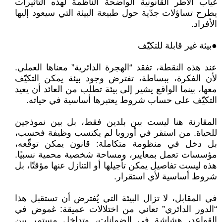
غياب الأطر القانونية الواضحة الناظمة لهذه التأثيرات
يطرح تساؤلات جدّية حول طبيعة البيئة التي سيعود إليها
الأفراد.
●بيئة غير قابلة للتكيّف
عند هذه النقطة، تفقد “الهجرة الدائرية” معناها العملي.
لأن الفكرة، ببساطة، تفترض وجود بيئة يمكن التكيّف
معها، بينما الواقع يشير إلى بيئة تطلب من العائد أن يعيد
التكيّف على حساب شروط يعتبرها أساسية في حياته.
المقارنة هنا ليست بين بلدين فقط، بل بين نموذجين
للحياة. من استقر في أوروبا لم يكتسب وظيفة فحسب،
بل دخل في منظومة متكاملة: قانون يمكن توقّعه،
مؤسسات تعمل بمعايير، ومساحة شخصية محمية نسبيًا.
هذه ليست تفاصيل يمكن تأجيلها أو التنازل عنها مؤقتًا، بل
شروط أساسية لأي استقرار.
في المقابل، لا تزال البيئة التي يُفترض أن تستقبل هذا
“الدور الدائري” تعاني من اختلالات عميقة: غموض في
القواعد، هشاشة في الضمانات، وتداخل مستمر بين