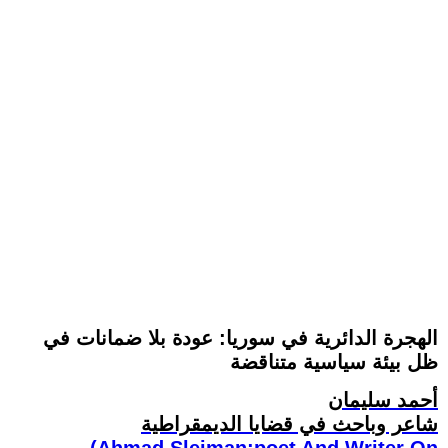
الهجرة الدائرية في سوريا: عودة بلا ضمانات في
ظل بيئة سياسية متناقضة
أحمد سليمان
شاعر وباحث في قضايا الديمقراطية
(Ahmad Sleiman:poet And Writer On