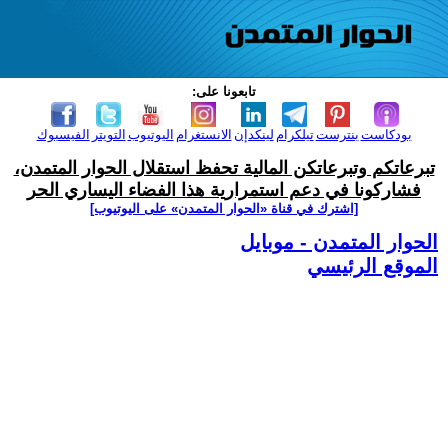
تابعونا على:
بودكاست
بنترست
تيلكرام
لينكدإن
الانستغرام
اليوتيوب
التويتر
الفيسبوك
تبرعاتكم وتبرعاتكن المالية تحفظ استقلال الحوار المتمدن،
فشاركونا في دعم استمرارية هذا الفضاء اليساري الحر
[اشترك في قناة ‫«الحوار المتمدن» على اليوتيوب]
الحوار المتمدن - موبايل
الموقع الرئيسي