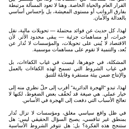
القرار العام والحياة الخاصة. وهنا لا تعود المسألة مرتبطة
بفارق الرواتب أو مستوى المعيشة، بل بإحساس أساسي
بالعدالة والأمان.
لهذا، كل حديث عن فوائد محتملة — تحويلات مالية، نقل
خبرات، أو مساهمات جزئية — يبقى محدود الأثر. لأن
الاقتصاد لا يُبنى على تحويلات، والمؤسسات لا تُدار عن
بُعد، والتنمية لا تقوم على مساهمات موسمية.
المشكلة، في جوهرها، ليست في غياب الكفاءات، بل
في غياب الشروط التي تسمح لهذه الكفاءات بالعمل
والإنتاج ضمن بيئة مستقرة وقابلة للتنبؤ.
لهذا، تبدو “الهجرة الدائرية” أقرب إلى حلّ نظري منه إلى
خيار عملي. هي صيغة قد تُخفّف بعض الضغوط، لكنها لا
تعالج الأسباب التي دفعت إلى الهجرة في الأساس.
في ظل واقع سياسي مغلق، ومؤسسات لا تزال تُدار
بمنطق غير تنافسي، يصبح السؤال الحقيقي ليس: هل
ستنجح هذه الفكرة؟ بل: هل تتوفر الشروط الأساسية