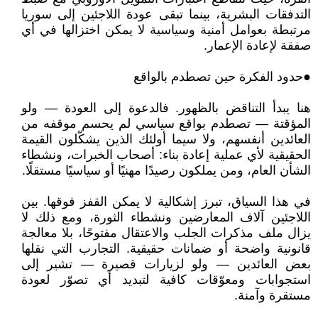
التدفقات البشرية، بينما تبقى عودة اللاجئين إلى سوريا
مرتبطة بعوامل أمنية وسياسية لا يمكن اختزالها في أي
صفقة لإعادة الإعمار.
●حدود الفكرة حين تصطدم بالواقع
هنا يبدأ التناقض بالظهور. فالدعوة إلى العودة — ولو
المؤقتة — تصطدم بواقع سياسي لم يحسم موقفه من
العائدين أنفسهم، ولا سيما أولئك الذين يشكّلون القيمة
الحقيقية لأي عملية إعادة بناء: أصحاب الخبرات، ونشطاء
الشأن العام، ومن يملكون رصيدًا مهنيًا أو سياسيًا مستقلًا.
في هذا السياق، تبرز إشكالية لا يمكن القفز فوقها. بين
اللاجئين آلاف المعارضين ونشطاء الثورة، ومع ذلك لا
يزال ملف مذكرات الجلب والاعتقال مفتوحًا، بلا معالجة
قانونية واضحة أو ضمانات حقيقية. التجارب التي نقلها
بعض العائدين — ولو لزيارات قصيرة — تشير إلى
استجوابات ومعوّقات كافية لتبديد أي تصوّر لعودة
مستقرة وآمنة.