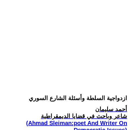
ازدواجية السلطة وأسئلة الشارع السوري
أحمد سليمان
شاعر وباحث في قضايا الديمقراطية
(Ahmad Sleiman:poet And Writer On
Democratic Issues)