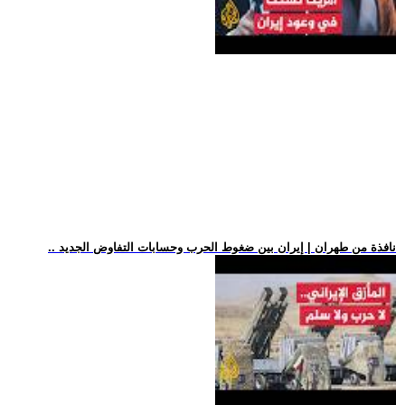
.. نافذة من طهران | إيران بين ضغوط الحرب وحسابات التفاوض الجديد