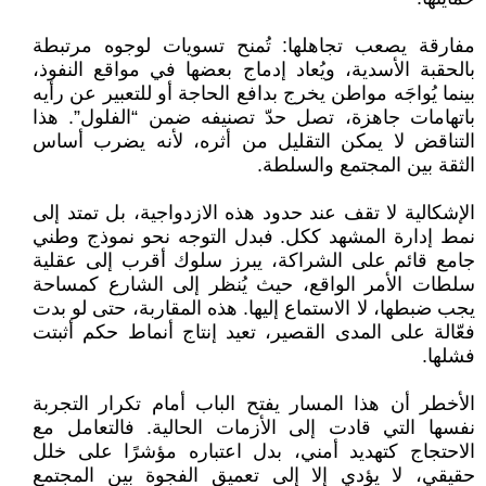
مفارقة يصعب تجاهلها: تُمنح تسويات لوجوه مرتبطة
بالحقبة الأسدية، ويُعاد إدماج بعضها في مواقع النفوذ،
بينما يُواجَه مواطن يخرج بدافع الحاجة أو للتعبير عن رأيه
باتهامات جاهزة، تصل حدّ تصنيفه ضمن “الفلول”. هذا
التناقض لا يمكن التقليل من أثره، لأنه يضرب أساس
الثقة بين المجتمع والسلطة.
الإشكالية لا تقف عند حدود هذه الازدواجية، بل تمتد إلى
نمط إدارة المشهد ككل. فبدل التوجه نحو نموذج وطني
جامع قائم على الشراكة، يبرز سلوك أقرب إلى عقلية
سلطات الأمر الواقع، حيث يُنظر إلى الشارع كمساحة
يجب ضبطها، لا الاستماع إليها. هذه المقاربة، حتى لو بدت
فعّالة على المدى القصير، تعيد إنتاج أنماط حكم أثبتت
فشلها.
الأخطر أن هذا المسار يفتح الباب أمام تكرار التجربة
نفسها التي قادت إلى الأزمات الحالية. فالتعامل مع
الاحتجاج كتهديد أمني، بدل اعتباره مؤشرًا على خلل
حقيقي، لا يؤدي إلا إلى تعميق الفجوة بين المجتمع