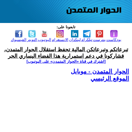
تابعونا على:
بودكاست
بنترست
تيلكرام
لينكدإن
الانستغرام
اليوتيوب
التويتر
الفيسبوك
تبرعاتكم وتبرعاتكن المالية تحفظ استقلال الحوار المتمدن،
فشاركونا في دعم استمرارية هذا الفضاء اليساري الحر
[اشترك في قناة ‫«الحوار المتمدن» على اليوتيوب]
الحوار المتمدن - موبايل
الموقع الرئيسي