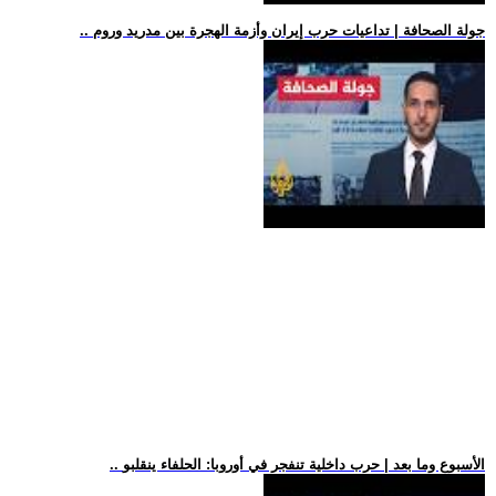
.. جولة الصحافة | تداعيات حرب إيران وأزمة الهجرة بين مدريد وروم
.. الأسبوع وما بعد | حرب داخلية تنفجر في أوروبا: الحلفاء ينقلبو