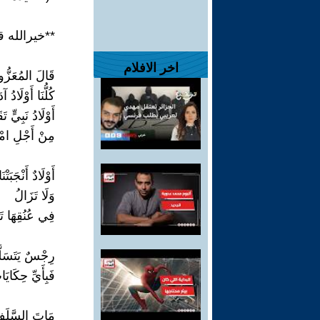
**خيرالله 
اخر الافلام
قَالَ المُعَزُّ
كُلُّنَا أَوْلَادُ
أَوْلَادُ نَبِيٍّ تَق
مِنْ أَجْلِ امْر
أَوْلَادٌ أَنْجَبَت
وَلَا تَزَالُ
فِي عُنُقِهَا تَ
رِجْسٌ يَتَسَلّ
فَبِأَيِّ حِكَاي
مَاتَ السَّلَفُ 