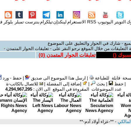
وك
التويتر
اليوتيوب
RSS
الانستغرام
لينكدإن
تيلكرام
بنترست
تمبلر
بلوكر
فل
ميع - شارك في الحوار والتعليق على الموضوع
 التعليقات من خلال الموقع نرجو النقر على - تعليقات الحوار المتمدن -
يسبوك (
)
تعليقات الحوار المتمدن (
0
)
سخة قابلة للطباعة
|
ارسل هذا الموضوع الى صديق
|
حفظ - ورد
|
حفظ
|
بحث
|
إضافة إلى المفضلة
|
للاتصال بالكاتب-ة
عدد الموضوعات المقروءة في الموقع الى الان :
4,294,967,295
المالكي
- **-عزاء أولاد آدم-**