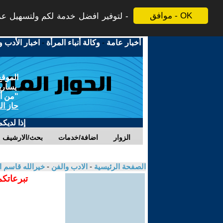
موافق - OK
لتوفير افضل خدمة لكم ولتسهيل عملي
أخبار عامة
-
وكالة أنباء المرأة
-
اخبار الأدب و
الموقع
يسارية
"من أج
حاز ال
إذا لديك
الزوار
اضافة/خدمات
بحث/الارشيف
الصفحة الرئيسية
-
الادب والفن
-
خيرالله قاسم 
تبرعاتكم