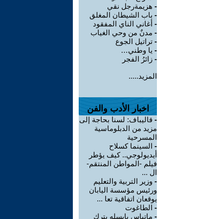
-
هزيمةرجل نقي
-
باب الشيطان المغلق
-
أغاني الناي المفقود
-
مدنٌ من وحي الغياب
-
تراتيل الجوع
-
يا وطني…
-
زائرُ الفجر
المزيد.....
اخبار الأدب والفن
-
قاليباف: لسنا بحاجة إلى
مزيد من الدبلوماسية
المسرحية
-
السينما كسلاح
أيديولوجي.. كيف يؤطر
فيلم -المواطن المنتقم-
ال ...
-
وزير التربية والتعليم
ورئيس مؤسسة اليابان
يوقعان اتفاقية تعا ...
-
الطاغوت
-
ماتياس يايسله يترك