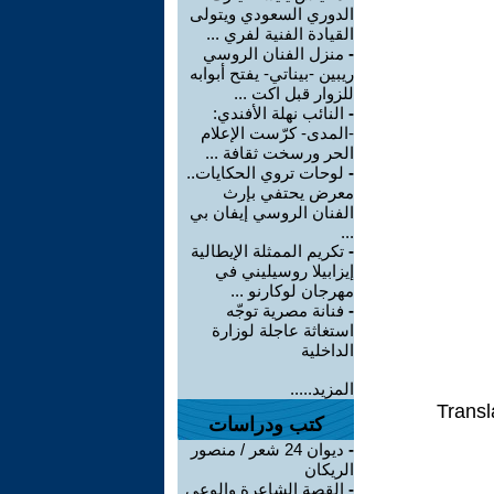
الدوري السعودي ويتولى
القيادة الفنية لفري ...
-
منزل الفنان الروسي
ريبين -بيناتي- يفتح أبوابه
للزوار قبل اكت ...
-
النائب نهلة الأفندي:
-المدى- كرّست الإعلام
الحر ورسخت ثقافة ...
-
لوحات تروي الحكايات..
معرض يحتفي بإرث
الفنان الروسي إيفان بي
...
-
تكريم الممثلة الإيطالية
إيزابيلا روسيليني في
مهرجان لوكارنو ...
-
فنانة مصرية توجّه
استغاثة عاجلة لوزارة
الداخلية
المزيد.....
Transl
كتب ودراسات
-
ديوان 24 شعر / منصور
الريكان
-
القصة الشاعرة والوعي