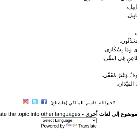
َابِيل،
َابِيل.
ل،
ُحَدِّثُون:
ى وَمَا بِسُكَارَى،
ٍّ طَاعِنٍ فِي السِّن،
وفٌ وَغَيْرُ مُقَفّى،
المَيْدَان.
#خيرالله_قاسم_المالكي (هاشتاغ)
موضوع إلى لغات أخرى -
ate the topic into other languages
Powered by
Translate