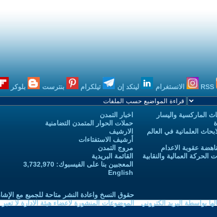
RSS
الانستغرام
لينكد إن
تيلكرام
بنترست
بلوكر
ث الماركسية واليسار
اخبار التمدن
ة
حملات الحوار المتمدن التضامنية
حاث العلمانية في العالم
الارشيف
أرشيف الاستفتاءات
اهضة عقوبة الاعدام
مروج التمدن
الحركة العمالية والنقابية
القائمة البريدية
المعجبين بنا على الفيسبوك: 3,732,970
English
حقوق النسخ واعادة النشر متاحة للجميع مع الإشا
ا بواسطة البريد الكتروني
الموضوعات المنشورة لاعضاء هيئة الادارة لا تعبر