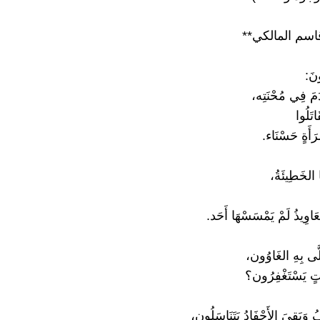
قاسم المالكي**
ونَ:
 آدَمَ فِي مُحْنَتِه،
َاتَلُوا
َأَةٍ حَسْنَاء.
ْنَا الخَطِيئَةُ،
عَاوِيذُ لَمْ يَمْسَسْهَا أَحَد.
َى بِهِ الغَاوُون،
َاتٍ يَسْتَغْفِرُون؟
وَبَقِيَ الأَحْفَادُ يَتَنَاسَلُون،