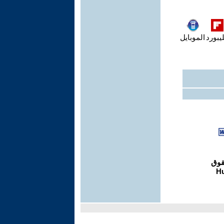
يبورد
الموبايل