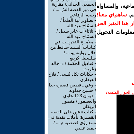
الجمعي الحداثي/ مقاربة
اعية، والمساواة
في دور القصة الش ... /
م.
ساهم/ي معنا!
ربيحة الرفاعي
-
تصاوير لية الظمأ /
رار هذا المنبر الحر
السمّاح عبد الله
-
ثلاثاءات عابر سبيل /
معلومات التحويل
السمّاح عبد الله
-
ملامــح التجريــب في
كتابـات السيـد حـافظ من
خلال روايته يو ... /
سلسبيل كريبع
-
قناديل الحكمة / د. خالد
زغريت
-
حكاياتْ تَكاد تُنسى / فلاح
العيفاري
-
وعي ـ قصص قصيرة جدا
/ حسين جداونه
الحوار المتمدن
-
ديوان 23 الحاوي
والعصفور / منصور
الريكان
-
كتاب «عين على القصة
القصيرة: تأملات نقدية في
تسع رؤى قصصية م ... /
حميد عقبي