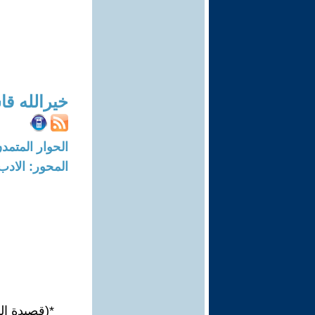
خيرالله قا
الحوار المتمدن-العدد: 8433 - 25
المحور: الادب
*(قصيدة الو