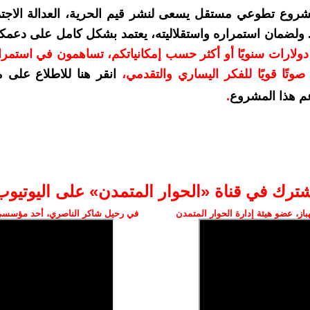
شروع تطوعي مستقل يسعى لنشر قيم الحرية، العدالة الاجتم
. ولضمان استمراره واستقلاليته، يعتمد بشكل كامل على دعمك
دعمكم بمبلغ 10 دولارات سنويًا أو أكثر حسب إمكانياتكم، تساهمون في استم
وتًا قويًا للفكر اليساري والتقدمي
،
انقر هنا للاطلاع على 
م هذا المشروع
.
شترك في قناة «الحوار المتمدن» على اليوتيوب
ز، عضو هيئة إدارة الحوار المتمدن
في رحيل شاكر الناصري، أحد مؤسسي 