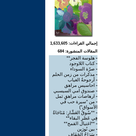
إجمالي القراءات: 1,633,605
المقالات المنشورة: 684
-
هلوسة الفجر**
-
كتاب اللاوجود
-
صرّة السوداء
-
مذكرات من زمن الحلم
-
أرجوحةُ الغياب
-
احاسيس مراهق
-
صندوق امي السيسبي
-
ارهاصات مراهقٍ ثمل
-
من “سيرة حب في
الأسواق”)
-
**سُوقُ العَشَّارِ: مُنَاجَاةٌ
فِي عَصْرِ البقاء**
-
**اغتيال القمح**
-
بين نُورَين
-
سَرَاجُ الجَفَافِ