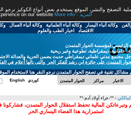
ة التصفح والنشر، الموقع يستخدم بعض أنواع الكوكيز نرجو النق
More info - المزيد
experience on our website
الفن
-
وكالة أنباء اليسار
-
وكالة أنباء العلمانية
-
وكالة أنباء العمال
-
وكا
الاقتصاد
-
اخبار الطب والعلوم
 الرئيسي لمؤسسة الحوار المتمدن
، علمانية، ديمقراطية، تطوعية وغير ربحية
ل مجتمع مدني علماني ديمقراطي حديث يضمن الحرية والعدالة الاجتم
حوار المتمدن على جائزة ابن رشد للفكر الحر والتى نالها أعلام في الفك
م مشاكل تقنية في تصفح الحوار المتمدن نرجو النقر هنا لاستخدام الموقع
كوردي
English
الاخبار
مراكز
الحوار المتمدن
المالكي
- **-عزاء أولاد آدم-**
 وتبرعاتكن المالية تحفظ استقلال الحوار المتمدن، فشاركونا 
استمرارية هذا الفضاء اليساري الحر