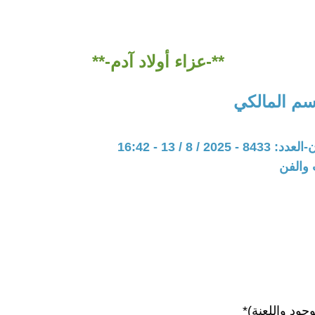
**-عزاء أولاد آدم-**
سم المالكي
20 / 8 / 13 - 16:42
 والفن
جود واللعنة)*