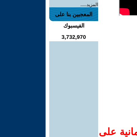
المزيد.....
المعجبين بنا على
الفيسبوك
3,732,970
انية على