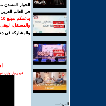
الحوار المتمدن م
في العالم العربي
ب
والمستقل، ليبقى ص
والمشاركة في دع
ا‫
في رحيل جليل شهبا
المزيد.....