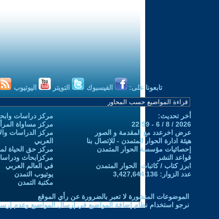
تابعونا على:
الفيسبوك
التويتر
اليوتيوب
أخر تحديث:
مركز دراسات وابحا
2026 / 8 / 6 - 22:59
مركز مساواة المرأ
عرض اخرعدد مع المقدمة و الصور
مركز الدراسات والاب
هيئة ادارة الحوار المتمدن - للإتصال بنا
العربي
إحصائيات مؤسسة الحوار المتمدن
مركز حق الحياة لمن
قواعد النشر
مركزابحاث ودراسات 
ابرز كتاب / كاتبات الحوار المتمدن
في العالم العربي
عدد الزوار: 3,427,644,136
يوتيوب التمدن
مكتبة التمدن
الموضوعات المنشورة لا تعبر بالضرورة عن رأي الموقع
نرجو استخدام نظام إضافة المواضيع في إرسال المواضيع وعدم إرساله