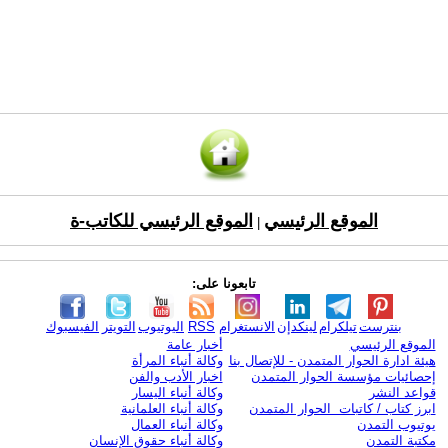
الموقع الرئيسي
الموقع الرئيسي للكاتب-ة
|
تابعونا على:
بنترست
تيلكرام
لينكدإن
الانستغرام
RSS
اليوتيوب
التويتر
الفيسبوك
الموقع الرئيسي
أخبار عامة
هيئة ادارة الحوار المتمدن - للإتصال بنا
وكالة أنباء المرأة
إحصائيات مؤسسة الحوار المتمدن
اخبار الأدب والفن
قواعد النشر
وكالة أنباء اليسار
ابرز كتاب / كاتبات الحوار المتمدن
وكالة أنباء العلمانية
يوتيوب التمدن
وكالة أنباء العمال
مكتبة التمدن
وكالة أنباء حقوق الإنسان