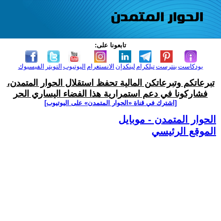
تابعونا على:
بودكاست
بنترست
تيلكرام
لينكدإن
الانستغرام
اليوتيوب
التويتر
الفيسبوك
تبرعاتكم وتبرعاتكن المالية تحفظ استقلال الحوار المتمدن،
فشاركونا في دعم استمرارية هذا الفضاء اليساري الحر
[اشترك في قناة ‫«الحوار المتمدن» على اليوتيوب]
الحوار المتمدن - موبايل
الموقع الرئيسي