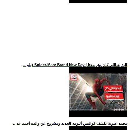
.. فيلم Spider-Man: Brand New Day | البداية اللي كان بيتر محتا
.. محمد عدوية يكشف كواليس ألبومه الجديد ومشروع عن والده أحمد عد