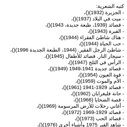
كتبه الشعرية:
- الجزيرة (1932)()،
- ميت في البلاد (1937)()،
- قصائد (1939، طبعة جديدة، 1943)()،
- القبرة (1943)()،
- هناك شاطئ الفقراء (1944)()،
- حب الحياة (1944)()،
- شاطئ الرجل الفقير. (1944، الطبعة الجديدة 1996)()،
- سيجار النار. قصائد للأطفال (1945)()،
- الرأس في الثلج (1947)()،
- قصائد جديدة 1941-1949 (1949)()،
- قوة العيون (1954)()،
- الأم والموت (1959)()،
- قصائد 1929-1941 (1961)()،
- حانة فليغرايان (1962)()،
- قصة الضحايا (1966)()،
- أغاني رحلات للأرض المرسومة (1969)()،
- قصائد 1929-1969 (1972)()،
- قصائد الحب (1973)()،
- شاهد القبر 1975 وأشياء أخرى (1976)()،