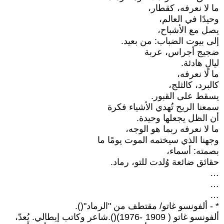
ما لا نعرفه، كقطار،
وحيدًا في العالم،
يصل مع الأشباح،
إلى بيوت الضباب: من بعيد.
ضجيج أجراس، عربة
ليالٍ هادئة.
ما لا نعرفه،
كالبرد، كالثلج،
يسقط على القبور.
سمعنا الريح تُهدي الأشياء فكرة
أن الظل يجعلها وحيدة.
ما لا نعرفه ربما هو الوجه،
وجهنا الذي سيختمه الموت يومًا ما
بصمته: أسماء،
حقائق ضائعة وُلدت للتو، رماد.
…
…
…
* - ألفونسو غاتو/ مقتطف من "الرماد"().
ألفونسو غاتو ( 1909 -1976)().شاعر وكاتب إيطالي. يُعدّ،