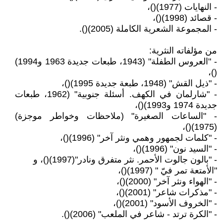
- النهايات (1977)()،
- قصائد (1998)()،
- المجموعة الشعرية الكاملة (2005)().
من مؤلفاته النثرية:
- "العروس الطفلة" (1943، طبعات جديدة 1963 و1994)
()،
- "ذيل القش" (1948، طبعة جديدة 1995)()،
- "شارلمان في الكهف. أسئلة جنوبية" (1962، طبعات
جديدة 1974 و1993)()،
- "الساعات الصغيرة" (ملاحظات وخواطر موجزة)
(1975)()،
- "كلمات لجمهور وهمي ونثر آخر" (1996)()،
- "السيد نون" (1996)()،
- "بالون جالوت الأحمر. نثر متفرق ونادر"(1997)()، و
"الأمتعة تمر فيّ " (1997)()،
- "الهواء ونثر آخر" (2000)()،
- "مذكرات شاعر" (2001)()،
- "الخروف الأسود" (2001)()،
- "الكرة ترتد - شاعر في الملعب" (2006)().