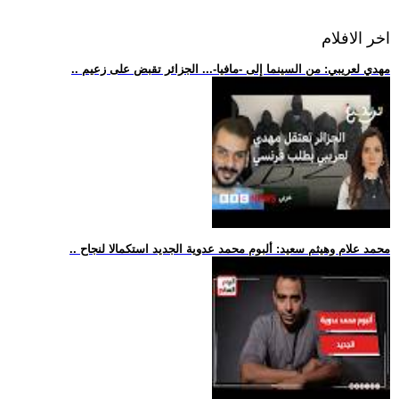
اخر الافلام
.. مهدي لعريبي: من السينما إلى -مافيا-... الجزائر تقبض على زعيم
.. محمد علام وهيثم سعيد: ألبوم محمد عدوية الجديد استكمالا لنجاح