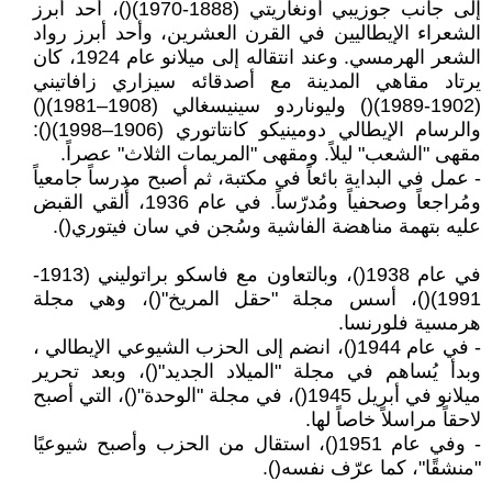
إلى جانب جوزيبي أونغاريتي (1888-1970)()، أحد أبرز
الشعراء الإيطاليين في القرن العشرين، وأحد أبرز رواد
الشعر الهرمسي. وعند انتقاله إلى ميلانو عام 1924، كان
يرتاد مقاهي المدينة مع أصدقائه سيزاري زافاتيني
(1902-1989)() وليوناردو سينيسغالي (1908–1981)()
والرسام الإيطالي دومينيكو كانتاتوري (1906–1998)():
مقهى "الشعب" ليلاً. ومقهى "المريمات الثلاث" عصراً.
- عمل في البداية بائعاً في مكتبة، ثم أصبح مدرساً جامعياً
ومُراجعاً وصحفياً ومُدرّساً. في عام 1936، أُلقي القبض
عليه بتهمة مناهضة الفاشية وسُجن في سان فيتوري().
في عام 1938()، وبالتعاون مع فاسكو براتوليني (1913-
1991)()، أسس مجلة "حقل المريخ"()، وهي مجلة
هرمسية فلورنسا.
- في عام 1944()، انضم إلى الحزب الشيوعي الإيطالي ،
وبدأ يُساهم في مجلة "الميلاد الجديد"()، وبعد تحرير
ميلانو في أبريل 1945()، في مجلة "الوحدة"()، التي أصبح
لاحقاً مراسلاً خاصاً لها.
- وفي عام 1951()، استقال من الحزب وأصبح شيوعيًا
"منشقًا"، كما عرّف نفسه().