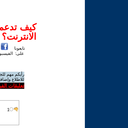
كيف تدعم-
الانترنت؟
تابعونا
على:
الفيسب
رأيكم مهم للج
للاطلاع وإضافة
تعليقات الف