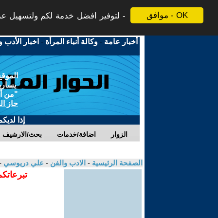
موافق - OK
لتوفير افضل خدمة لكم ولتسهيل عملي
أخبار عامة
-
وكالة أنباء المرأة
-
اخبار الأدب و
الموقع
يسارية
"من أج
حاز ال
إذا لديك
الزوار
اضافة/خدمات
بحث/الارشيف
الصفحة الرئيسية
-
الادب والفن
-
علي دريوسي
-
تبرعاتكم