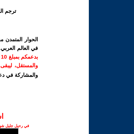
ترجم ال
الحوار المتمدن م
في العالم العربي
ب
والمستقل، ليبقى ص
والمشاركة في دع
ا‫
في رحيل جليل شهبا