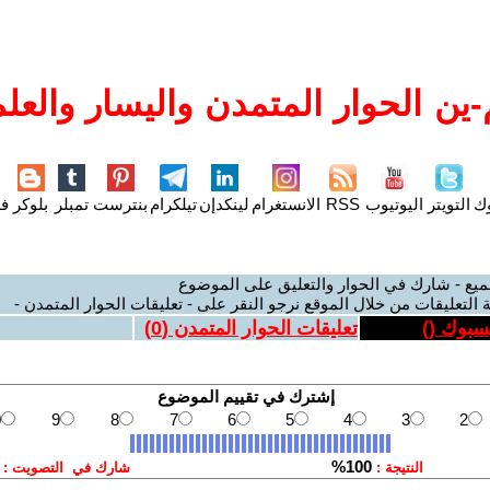
ين الحوار المتمدن واليسار والعلم
وك
التويتر
اليوتيوب
RSS
الانستغرام
لينكدإن
تيلكرام
بنترست
تمبلر
بلوكر
فل
ميع - شارك في الحوار والتعليق على الموضوع
 التعليقات من خلال الموقع نرجو النقر على - تعليقات الحوار المتمدن -
يسبوك (
)
تعليقات الحوار المتمدن (
0
)