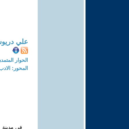
علي دريو
الحوار المتمدن-العدد: 8404 - 25
المحور: الادب
في مدينة م