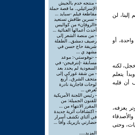
-
منتجه خدم بالجيش
الإسرائيلي.. ما قصة حملة
مقاطعة فيلم -سبايد ...
إلينا، لن
-
نسرين طافش تستعيد
«الروقان» من كواليس
أحدث أعمالها الغنائية ...
-
من منصة الشعر إلى
واحدة، أو
رصيف دمشق.. الطفلة
شريفة حاج حسن في
مشهد ي ...
-
-نوفوستي-: موعد
مسابقة -إنترفيجن- في
خجل، لكنه
السعودية لم يحدد بعد
-
من شقة غوركي إلى
دأ يتعلم
متحف الشرق.. أربع
 أن قلبه
لوحات قاجارية نادرة
تُعرض ...
-
رئيس اللجنة الأمريكية
للفنون الجميلة: من
المقرر الانتهاء من ...
تر يعزفه،
-
اكتشافات أثرية جديدة
الأصدقاء
في ألتاي تكشف أسرار
حضارتي بازيريك وأفا ...
يات، وحتى
المزيد.....