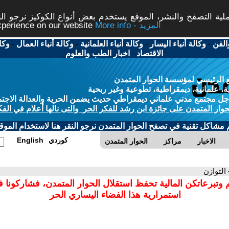
ة التصفح والنشر، الموقع يستخدم بعض أنواع الكوكيز نرجو النق
More info - المزيد
experience on our website
الفن
-
وكالة أنباء اليسار
-
وكالة أنباء العلمانية
-
وكالة أنباء العمال
-
وكا
الاقتصاد
-
اخبار الطب والعلوم
 الرئيسي لمؤسسة الحوار المتمدن
، علمانية، ديمقراطية، تطوعية وغير ربحية
ل مجتمع مدني علماني ديمقراطي حديث يضمن الحرية والعدالة الاجتم
حوار المتمدن على جائزة ابن رشد للفكر الحر والتى نالها أعلام في الفك
م مشاكل تقنية في تصفح الحوار المتمدن نرجو النقر هنا لاستخدام الموقع
كوردي
English
الاخبار
مراكز
الحوار المتمدن
 التوازن
 وتبرعاتكن المالية تحفظ استقلال الحوار المتمدن، فشاركونا 
استمرارية هذا الفضاء اليساري الحر