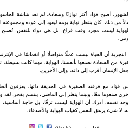
شهور، أصبح فؤاد أكثر توازنًا وسعادة. لم تعد شاشة الحاس
لاً من ذلك، كان ينتظر نهاية يومه ليعود إلى عوده ومجموعته ا
لهواية ليست مجرد وقت فراغ، بل هي دواء للنفس، تُصلح 
ومي.
لتجربة أن الحياة ليست عملًا متواصلًا أو انغماسًا في الإنتر
ة من السعادة نصنعها بأنفسنا. الهواية، مهما كانت بسيطة، ت
جعل الإنسان أقرب إلى ذاته، وإلى الآخرين.
س فؤاد مع فرقته الصغيرة في الحديقة ذاتها. يعزفون ألحانً
ى صنعوها معًا. وبينما ينظر إلى الماضي، يبتسم بفخر. لقد 
وجد نفسه. أدرك أن الهواية ليست ترفًا، بل حاجة أساسية، م
ه. لا شيء يرهق النفس كغياب الهواية والأصدقاء.
#علي_دريوسي (هاشتاغ)