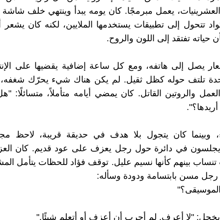
لعشرينيات، يعمل مبرمجًا. كان يومه يبدأ وينتهي خلف شاشة
واد تتحول إلى تطبيقات يستخدمها الملايين، لكنه كان يشعر أن
 حياته تفتقد إلى اللون والروح.
ار يصل إلى هاتفه، ومع كل ساعة إضافية يقضيها على الإنت
حدة تلتف حوله كظل ثقيل. لم يكن هناك شيء يحرّك شغفه، 
لعمل والروتين القاتل. كان يمضي أيامه متأملاً، متسائلًا: "
أريدها؟".
 وبينما كان يتجول بلا هدف في حديقة قريبة، لاحظ م
جلسون في دائرة حول رجل يعزف على عود قديم. كان العزف
نساب بينهم كأنها نسيم عليل. توقف فؤاد للحظات يتأمل المش
رجل مسن بابتسامة ودودة وسأله:
لموسيقى؟"
بخجل: "لا أعرف. لم أجرب أن أعزف أو أتعلم شيئًا."