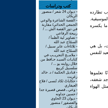
كتب ودراسات
-
ديوان 24 شعر / منصور
وب تطارده
الريكان
لموسيقية.
-
القصة الشاعرة والوعي
الجمعي الحداثي/ مقاربة
ما يكسره
في دور القصة الش ... /
ربيحة الرفاعي
-
تصاوير لية الظمأ /
السمّاح عبد الله
نت، بل هي
-
ثلاثاءات عابر سبيل /
السمّاح عبد الله
عيد للنفس
-
ملامــح التجريــب في
كتابـات السيـد حـافظ من
خلال روايته يو ... /
سلسبيل كريبع
-
قناديل الحكمة / د. خالد
ا تعلموها
زغريت
وجد شغفه،
-
حكاياتْ تَكاد تُنسى / فلاح
العيفاري
ثل الهواء
-
وعي ـ قصص قصيرة جدا
/ حسين جداونه
-
ديوان 23 الحاوي
والعصفور / منصور
الريكان