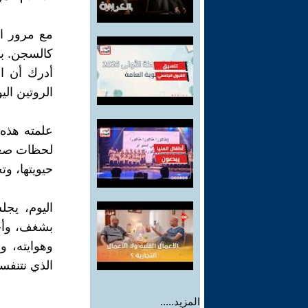
مع مرور ال
كالسجن. بد
أدرك أن ا
الروتين الي
علمته هذه ا
لحظات صغير
حيويتها، وت
اليوم، يجل
بشغف، وأخر
وهوايته، و
الذي نتنفس
المزيد.....