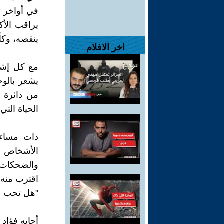
في أواخر ا
يراقب الأك
ينقصه، وكأن
اخر الافلام
مع كل إشع
يشعر بالو
من دائرة ا
الحياة التي 
ذات مساء،
الأشخاص ي
والضحكات ت
اقترب منه 
"هل تحب ا
أجابه فؤاد 