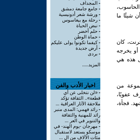
-
المجداف
 الحاسوب،
-
جامع جامعة دمشق
-
ورشة شعر أدونيسية
 شيئًا ما
-
رحلة مع بيغاسوس
-
نبض الحياة
-
حلم أخضر
-
حماة الوطن
رنت، كان
-
كيفما تكونوا يولى عليكم
-
أرض جديدة
أو يخرجه
-
بردى
هل هذه هي
المزيد.....
اخبار الأدب والفن
جموعة من
-
«لن نتخلى عن أي
 عفويًا،
قطعة».. الثقافة تؤكد
هد. فجأة،
ملاحقة الآثار العراقية ...
-
رائد فهمي: المدى منبر
رائد للمهنية والثقافة
والتنوير في العر ...
-
مهرجان -يوم الهند- في
موسكو يستعد لاستقبال
مئات الآلاف من ال ...