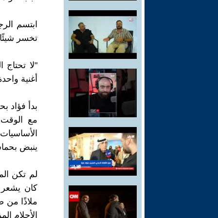
ابتسم الرج
تخسر شيئًا.
"لا تحتاج 
أغنية واحدة
بدأ فؤاد ب
مع الوقت 
الأساسيات 
ينبض بحماس
لم تكن الم
كان يشعر 
ملاذًا من 
الأحلام الم