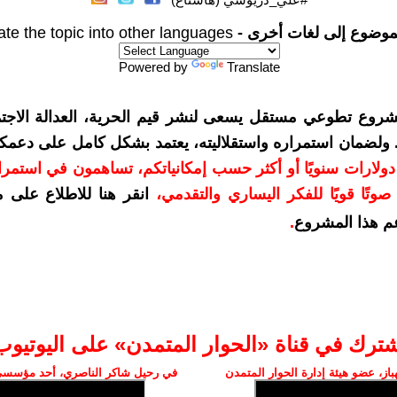
موضوع إلى لغات أخرى -
ate the topic into other languages
Powered by
Translate
شروع تطوعي مستقل يسعى لنشر قيم الحرية، العدالة الاجتم
. ولضمان استمراره واستقلاليته، يعتمد بشكل كامل على دعمك
دعمكم بمبلغ 10 دولارات سنويًا أو أكثر حسب إمكانياتكم، تساهمون في استم
وتًا قويًا للفكر اليساري والتقدمي
،
انقر هنا للاطلاع على 
م هذا المشروع
.
شترك في قناة «الحوار المتمدن» على اليوتيوب
ز، عضو هيئة إدارة الحوار المتمدن
في رحيل شاكر الناصري، أحد مؤسسي 