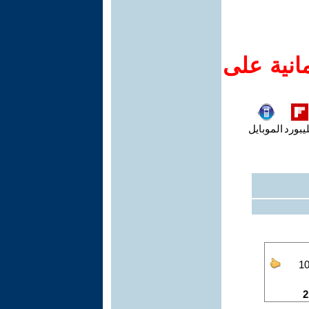
انية على
يبورد
الموبايل