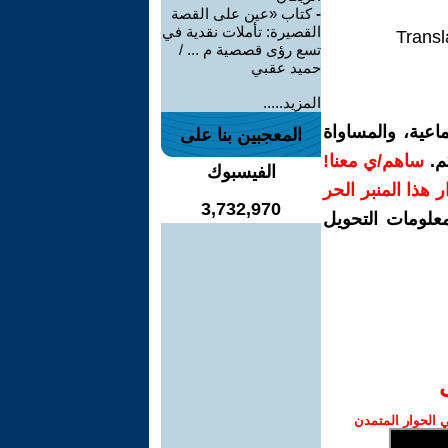
-
كتاب «عين على القصة
القصيرة: تأملات نقدية في
Transl
تسع رؤى قصصية م ... /
حميد عقبي
المزيد.....
اعية، والمساواة
المعجبين بنا على
م.
ساهم/ي معنا!
الفيسبوك
رار هذا المنبر الحر
3,732,970
معلومات التحويل
الحوار المتمدن