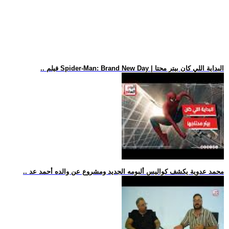
.. فيلم Spider-Man: Brand New Day | البداية اللي كان بيتر محتا
.. محمد عدوية يكشف كواليس ألبومه الجديد ومشروع عن والده أحمد عد