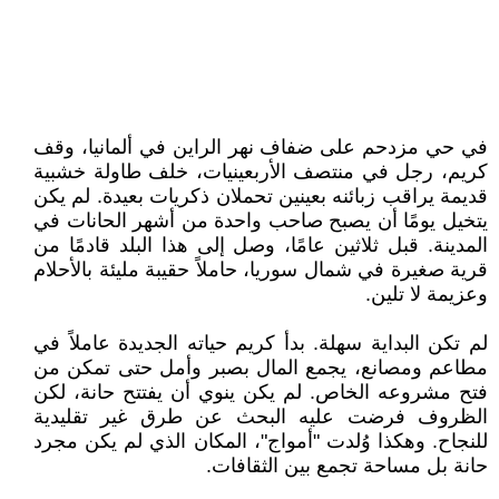
في حي مزدحم على ضفاف نهر الراين في ألمانيا، وقف
كريم، رجل في منتصف الأربعينيات، خلف طاولة خشبية
قديمة يراقب زبائنه بعينين تحملان ذكريات بعيدة. لم يكن
يتخيل يومًا أن يصبح صاحب واحدة من أشهر الحانات في
المدينة. قبل ثلاثين عامًا، وصل إلى هذا البلد قادمًا من
قرية صغيرة في شمال سوريا، حاملاً حقيبة مليئة بالأحلام
وعزيمة لا تلين.
لم تكن البداية سهلة. بدأ كريم حياته الجديدة عاملاً في
مطاعم ومصانع، يجمع المال بصبر وأمل حتى تمكن من
فتح مشروعه الخاص. لم يكن ينوي أن يفتتح حانة، لكن
الظروف فرضت عليه البحث عن طرق غير تقليدية
للنجاح. وهكذا وُلدت "أمواج"، المكان الذي لم يكن مجرد
حانة بل مساحة تجمع بين الثقافات.