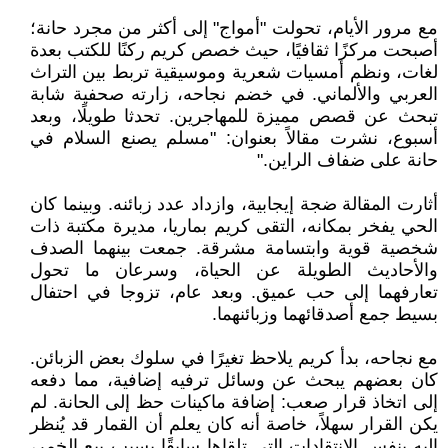
مع مرور الأيام، تحولت "أمواج" إلى أكثر من مجرد حانة؛
أصبحت مركزًا ثقافيًا، حيث خصص كريم ركنًا للكتب بعدة
لغات، ونظم أمسيات شعرية وموسيقية تربط بين التراث
العربي والألماني. في خضم نجاحه، زارته صحفية شابة
تبحث عن قصص مميزة للمهاجرين. تحدثا طويلًا، وبعد
أسبوع، نشرت مقالاً بعنوان: "مسلم يصنع السلام في
حانة على ضفاف الراين."
أثارت المقالة ضجة إيجابية، وازداد عدد زبائنه. وبينما كان
الحي يفخر بمكانه، التقى كريم بماريا، مديرة مكتبة ذات
شخصية قوية وابتسامة مشرقة. جمعت بينهما الصدف
والأحاديث الطويلة عن الحياة، وسرعان ما تحول
تعارفهما إلى حب عميق. وبعد عام، تزوجا في احتفال
بسيط جمع أصدقائهما وزبائنهما.
مع نجاحه، بدأ كريم يلاحظ تغيرًا في سلوك بعض الزبائن.
كان بعضهم يبحث عن وسائل ترفيه إضافية، مما دفعه
إلى اتخاذ قرار صعب: إضافة ماكينات حظ إلى الحانة. لم
يكن القرار سهلاً، خاصة أنه كان يعلم أن القمار قد يُنظر
إليه بنفس الانتقادات التي تلقاها سابقًا بسبب بيع الخمر،