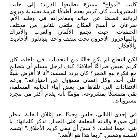
كانت "أمواج" مميزة بطابعها الفريد؛ إلى جانب
المشروبات، كان كريم يقدم أطباقًا عربية تقليدية ويروي
لزبائنه قصصًا عن حياته ومغامراته في وطنه الأم.
سرعان ما أصبح المكان ملتقى للناس من مختلف
الخلفيات، حيث تجمع الألمان والعرب والأتراك
والمهاجرون الآخرون تحت سقف واحد، يتبادلون الأحاديث
والأفكار.
لكن النجاح لم يكن خاليًا من التحديات. في داخله، كان
كريم يعيش صراعًا أخلاقيًا؛ كيف لرجل مسلم أن يتصالح
مع فكرة بيع الخمر؟ كان يردد لنفسه: "أنا لا أفرض شيئًا
على أحد، وكل إنسان مسؤول عن اختياراته." ورغم
الانتقادات التي تلقاها من بعض أبناء الجالية المسلمة،
بقي متمسكًا بمشروعه، مؤمنًا بأنه يقدم أكثر من مجرد
مشروبات.
في إحدى الليالي، جلس وحيدًا بعد إغلاق الحانة، ينظر
إلى صورة والدته المعلقة على الجدار. تذكر كلماتها: "يا
بني، مهما فعلت، لا تنسَ أن تبقى كريم الأخلاق." ابتسم
لنفسه وهمس: "ربما هذا هو الأهم."