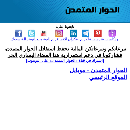
تابعونا على:
بودكاست
بنترست
تيلكرام
لينكدإن
الانستغرام
اليوتيوب
التويتر
الفيسبوك
تبرعاتكم وتبرعاتكن المالية تحفظ استقلال الحوار المتمدن،
فشاركونا في دعم استمرارية هذا الفضاء اليساري الحر
[اشترك في قناة ‫«الحوار المتمدن» على اليوتيوب]
الحوار المتمدن - موبايل
الموقع الرئيسي