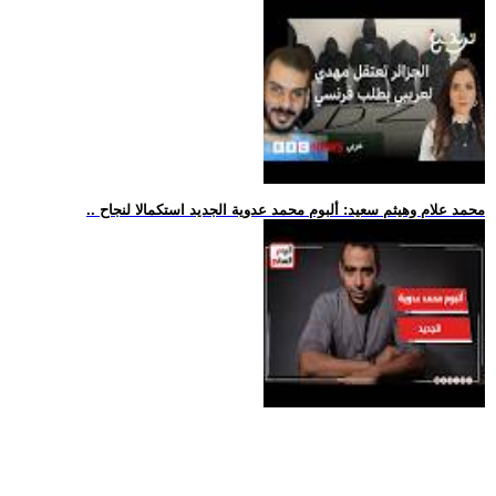
.. محمد علام وهيثم سعيد: ألبوم محمد عدوية الجديد استكمالا لنجاح