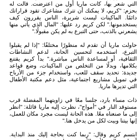
التي شعر بها، كانت ماريا أول من اعترضت. قالت له
بحزم: "كريم، لا يمكنك أن تترك مشاعرك تقود قراراتك
دائمًا. الماكينات ليست شريرة، الناس يقررون كيف
يستخدمونها." لكن كريم رد عليها: "المال الذي يأتي منها
يشعرني بالذنب، حتى التبرع به لم يكن مقبولًا."
حاولت ماريا أن تقدم له منظورًا مختلفًا: "إذا لم يقبلوا
التبرع، استخدمه لتحسين الحانة، لدعم النشاطات
الثقافية، أو لمساعدة الناس مباشرة." بدأ كريم يقتنع
بكلامها، وبدلًا من التخلص من الماكينات، وضع قواعد
جديدة: تحديد سقف للعب، واستخدام جزء من الأرباح
في تمويل مشاريع اجتماعية، مثل دعم مكتبة الأطفال
التي تديرها ماريا.
ذات مساء بارد، جلسا معًا في زاويتهما المفضلة قرب
مستوقد النار في "أمواج"، نظرت إليه ماريا قائلة: "انظر
إلى ما صنعناه معًا. هذه الحانة ليست مجرد مكان للعمل،
إنها بيتنا وبيت لكل من يدخل هنا."
ابتسم كريم وقال: "ربما كنت بحاجة إليك منذ البداية.