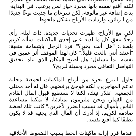
لكنه أقنع نفسه بأنها مجرد خيار لمن يرغب. في البداية،
بدت إضافة غير مألوفة، لكن سرعان ما جذبت نوعًا جديدًا
من الزبائن، وازدادت الأرباح بشكل ملحوظ.
لكن مع الأرباح، ظهرت تحديات جديدة. ذات ليلة، رأى
رجلًا ينفق كل ما لديه على إحدى الماكينات. سأله كريم
بلطف: "هل أنت بخير؟" فرد الرجل بابتسامة متعبة:
"أعتقد أنني بالغت قليلاً." كان لهذا الموقف أثر عميق في
نفسه. بدأ يتساءل: هل أصبح المكان الذي بناه لتحقيق
التواصل الثقافي مجرد وسيلة للربح؟
حاول التبرع بجزء من أرباح الماكينات لجمعية محلية
تدعم المهاجرين، لكنه فوجئ برفضهم. قال له أحد ممثلي
الجمعية: "نقدّر نيتك، لكننا لا نستطيع قبول المال القادم
من القمار، ونحن ملتزمون بمبادئنا، لا يمكننا مساعدة
الناس بأموال قد تسبب الضرر لآخرين." كانت تلك لحظة
صادمة لكريم، إذ أدرك أن المال الذي يجنيه قد لا يكون
نظيفًا كما أقنع نفسه.
عندما قرر إزالة ماكينات الحظ بسبب الضغوط الأخلاقية