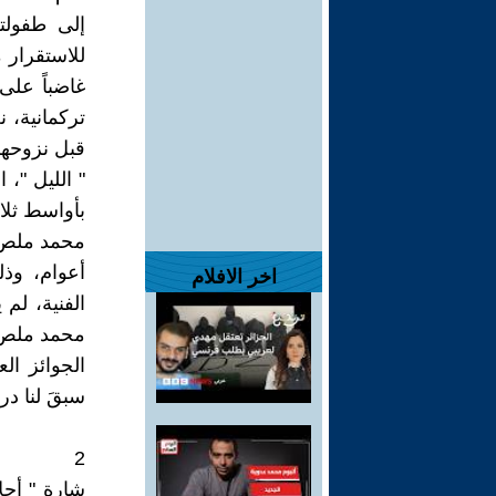
إلى طفولت
للاستقرار م
غاضباً على 
تركمانية، ن
قبل نزوحهم
بأواسط ثلا
أعوام، وذ
اخر الافلام
الفنية، لم
محمد ملص م
الجوائز ال
سبقَ لنا در
2
شارة " أحل