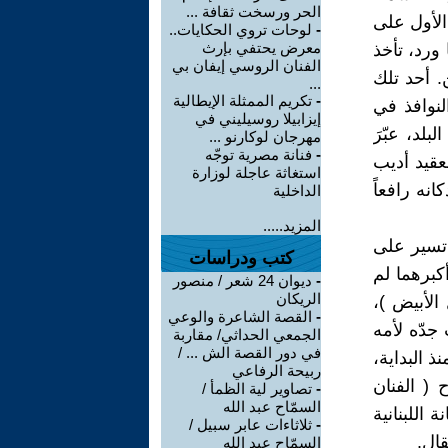
الحر ورسخت ثقافة ...
الأول على
-
لوحات تروي الحكايات..
معرض يحتفي بإرث
ورد، تأخذ
الفنان الروسي إيفان بي
. أحد تلك
...
-
تكريم الممثلة الإيطالية
لنوافذ في
إيزابيلا روسيليني في
لد، عبّرَ
مهرجان لوكارنو ...
-
فنانة مصرية توجّه
سكري، العقيد أديب
استغاثة عاجلة لوزارة
نه رافعاً
الداخلية
المزيد.....
 تسير على
كتب ودراسات
كبرهما لم
-
ديوان 24 شعر / منصور
الريكان
الأبيض )،
-
القصة الشاعرة والوعي
جدّه لأمه
الجمعي الحداثي/ مقاربة
في دور القصة الش ... /
 البداية،
ربيحة الرفاعي
 ( الفنان
-
تصاوير لية الظمأ /
السمّاح عبد الله
 اللبنانية
-
ثلاثاءات عابر سبيل /
ال.
السمّاح عبد الله