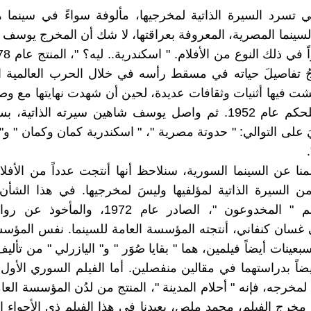
لتي تسرد السيرة الذاتية لمخرجيها، مألوفة سواءً في سينما ه
السينما المصرية، المعروفة بعراقتها، لا شك أن المخرج يوسف 
ُ تفاصيلَ حياته في مسقط رأسه في خلال الحرب العالمية ال
ايشت فيها أثنيات وثقافات عديدة، لحين أن شهدت نهايتها مع 
عسكرية للحكم عام 1952. ثم واصل يوسف شاهين سيرته الذاتي
َ على التوالي: " حدوتة مصرية "، " اسكندرية كمان وكمان " و"
لمنا عن السينما السورية، سنلاحظ أنها أنتجت عدداً من الأفل
ن السيرة الذاتية لمؤلفيها وليسَ لمخرجيها. في هذا الشأن،
دراسة فيلم " المخدوعون "، الصادر عام 1972، وا
غسان كنفاني، أنتجته المؤسسة العامة للسينما. نفس المؤس
عينات أيضاً فيلمين، هما " بقايا صُوَر " و" اليازرلي " من تأليف
يضاً بدراستهما في مقالين منفصلين. أما الفيلم السوري الأول،
لمخرجه، فإنه " أحلام المدينة "، المنتج من لدُن المؤسسة العا
ام 1983. مخرج الفيلم، محمد ملص، يعيدنا في هذا الفيلم ذي الأجواء 