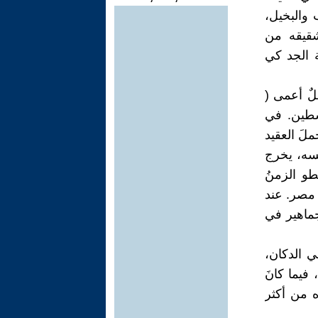
 والبخيل،
شقيقه من
 الجد كي
لٌ أعمى (
سطين. في
لَ العقيد
فسه، يخرج
طو الزمنُ
 مصر. عند
جماهير في
 الدكان،
فيما كانَ
ه من أكثر