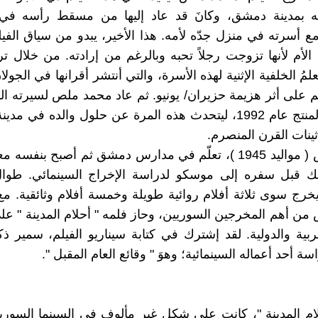
ه بمدينة دمشق، وكانَ قد عاد إليها من مسقط رأسه في 
ع أسرته في منزل جدّه لأمه. هذا الأخير، يبدو من سياق الفيلم
الأم لأنها تزوجت رجلاً تحبه وبالرغم من إرادته. من خلال ترنّ
علمُ الخلفية الإثنية لهذه الأسرة، والتي أنتشر أقرانها في الجو
 على أثر هزيمة حزيران/ يونيو. ثم عاد محمد ملص لسيرته الذا
" الليل "، المنتج عام 1992، ليتحدث هذه المرة عن حلول والده في م
ثينات القرن المنصرم.
محمد ملص ( مواليد 1945 )، تعلّم في مدارس دمشق ثم أصبح بنفسه 
لك قبل سفره إلى موسكو لدراسة الإخراج السينمائي. طوا
 يخرج سوى ثلاثة أفلام روائية طويلة وخمسة أفلام وثائقية. مع
ن أهم المخرجين السوريين، وحاز فلمه " أحلام المدينة " عل
عربية والدولية. لقد إشترك في كتابة سيناريو الفيلم، سمير ذ
اسة أحد أعماله السينمائية؛ وهوَ " وقائع العام المقبل ".
ام المدينة "، كانت على شكل غير مألوف في السينما السوري