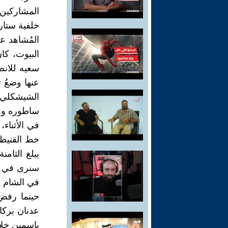
المشاركين 
خلفية ستار
المُشاهد ع
البيوت، كا
سعيه للانط
الشيشكلي، 
ساطوره وهوَ
في الأثناء،
خط القنيطر
يبلغ الثام
سنرى في ال
في الشام ال
حينما رفضَ
عدنان بركات 
ياسمين خلا