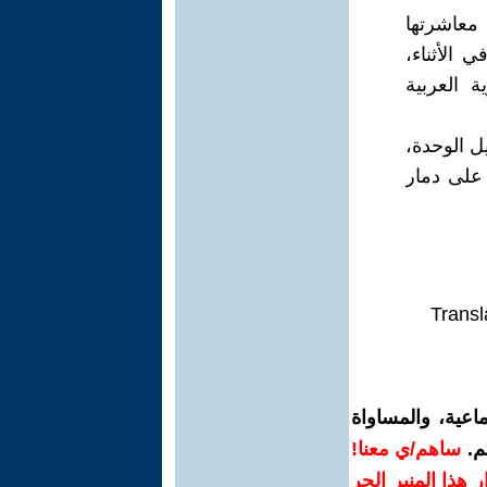
معاشرتها
ي الأثناء،
ة العربية
يل الوحدة،
 على دمار
Transl
اعية، والمساواة
م.
ساهم/ي معنا!
رار هذا المنبر الحر