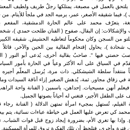
لتحق بالعمل في مصبغة، يمتلكها رجلٌ طريف ولطيف المعشر 
، فيما شقيقه الأصغر، عمر، يرميه الجد في ملجأ للأيتام. من 
ة، يتعرّف محمد على عالم الحارة الدمشقية، المفعم با
 والإشكالات: إن البقال، صفوح ( الفنان طلحت حمدي )، شخ
لتو من السجن وكان محكوماً لتعاطيه الحشيش. شقيقه الكبي
 شحادة )، يحاول إقتحام البقالية بين الحين والآخر، قائلاً ل
َ حصتي فيها ". صاحبُ بقالية أخرى، يُدعى أبو النور ( ال
ُقدّم في السياق على أنه الأكثر وعياً في الحارة بأمور السيا
اً منتقداً سلطة الشيشكلي. ذات مرة، يُرسل المعلّم أجيره
 في زقاق مجاور. ثمة، يُدهش الصغير إزاء أناقة السيدات وما 
يعلم أنهن مسيحيات. إحداهن، ياسمين ( الفنانة واحة الراه
 على الطفل الأجير، فتغني له أحياناً بصوتها الجميل.
الفيلم، تُستهل بمجيء امرأة تمتهن الدلالة ( الفنانة رجا
 محمد كي تعرض عليها العمل في خياطة عباءات نسائية، يتم بيع
. وإذا بها تغري الأم، بضرورة إيجاد زوج قبل فوات الشباب.
ن فترة وأخرى، فتلحظ أن تلك الفكرة تروق للمرأة المسكينة.