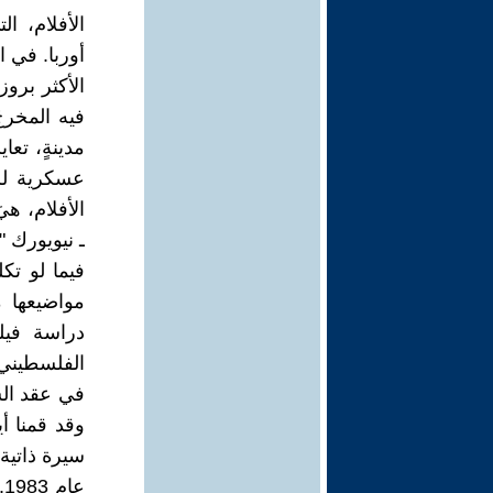
الأفلام، ا
أوربا. في 
فيه المخرج
مدينةٍ، تع
الأفلام، هي
ـ نيويورك ".
فيما لو تك
مواضيعها م
الفلسطيني 
في عقد السب
وقد قمنا أ
سيرة ذاتية 
ع