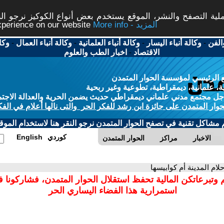
ة التصفح والنشر، الموقع يستخدم بعض أنواع الكوكيز نرجو النق
More info - المزيد
experience on our website
الفن
-
وكالة أنباء اليسار
-
وكالة أنباء العلمانية
-
وكالة أنباء العمال
-
وكا
الاقتصاد
-
اخبار الطب والعلوم
 الرئيسي لمؤسسة الحوار المتمدن
، علمانية، ديمقراطية، تطوعية وغير ربحية
ل مجتمع مدني علماني ديمقراطي حديث يضمن الحرية والعدالة الاجتم
حوار المتمدن على جائزة ابن رشد للفكر الحر والتى نالها أعلام في الفك
م مشاكل تقنية في تصفح الحوار المتمدن نرجو النقر هنا لاستخدام الموقع
كوردي
English
الاخبار
مراكز
الحوار المتمدن
حلام المدينة أم كوابيسها
 وتبرعاتكن المالية تحفظ استقلال الحوار المتمدن، فشاركونا 
استمرارية هذا الفضاء اليساري الحر