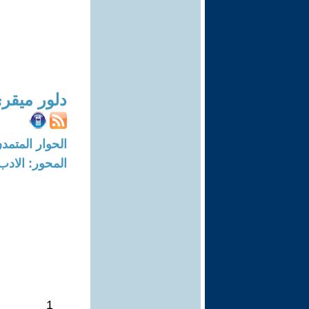
دلور ميقر
الحوار المتمدن-العدد: 8395 - 5
المحور: الادب
1