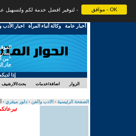
موافق - OK
لتوفير افضل خدمة لكم ولتسهيل عملي
أخبار عامة
-
وكالة أنباء المرأة
-
اخبار الأدب و
الموقع
يسارية
"من أج
حاز ال
إذا لديك
الزوار
اضافة/خدمات
بحث/الارشيف
الصفحة الرئيسية
-
الادب والفن
-
دلور ميقري
- أ
تبرعاتكم