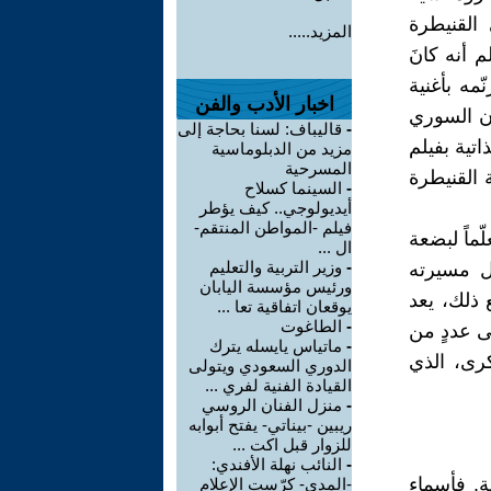
القنيطرة
المزيد.....
 أنه كانَ
مه بأغنية
اخبار الأدب والفن
لان السوري
-
قاليباف: لسنا بحاجة إلى
تية بفيلم
مزيد من الدبلوماسية
المسرحية
دينة القنيطرة
-
السينما كسلاح
أيديولوجي.. كيف يؤطر
فيلم -المواطن المنتقم-
معلّماً لبضعة
ال ...
-
وزير التربية والتعليم
ل مسيرته
ورئيس مؤسسة اليابان
 ذلك، يعد
يوقعان اتفاقية تعا ...
-
الطاغوت
ى عددٍ من
-
ماتياس يايسله يترك
كرى، الذي
الدوري السعودي ويتولى
القيادة الفنية لفري ...
-
منزل الفنان الروسي
ريبين -بيناتي- يفتح أبوابه
للزوار قبل اكت ...
-
النائب نهلة الأفندي:
ة. فأسماء
-المدى- كرّست الإعلام