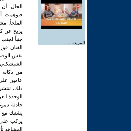
الحال، أن 
فتوهمت أن
الملجأ. مش
يزيح عن كا
جنباً لجنب 
المزيد.....
الفنان فو
نفس الوقت،
الشيشكلي ع
من دكانه و
عامين على 
ذلك، تنتشر
الوحدة الع
حادثة دموي
يشتبك مع ش
يركب على د
المشاهد تأث