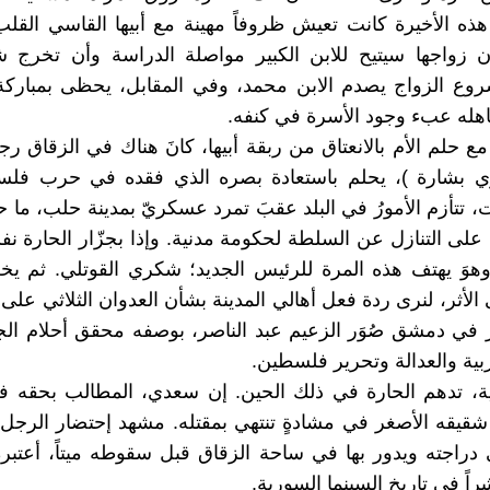
هذه الأخيرة كانت تعيش ظروفاً مهينة مع أبيها القاسي القلب
 زواجها سيتيح للابن الكبير مواصلة الدراسة وأن تخرج 
روع الزواج يصدم الابن محمد، وفي المقابل، يحظى بمباركة
هله عبء وجود الأسرة في كنفه.
مع حلم الأم بالانعتاق من ربقة أبيها، كانَ هناك في الزقاق رج
زي بشارة )، يحلم باستعادة بصره الذي فقده في حرب فل
 تتأزم الأمورُ في البلد عقبَ تمرد عسكريّ بمدينة حلب، ما حم
لى التنازل عن السلطة لحكومة مدنية. وإذا بجزّار الحارة ن
هوَ يهتف هذه المرة للرئيس الجديد؛ شكري القوتلي. ثم يخ
الأثر، لنرى ردة فعل أهالي المدينة بشأن العدوان الثلاثي على
 في دمشق صُوَر الزعيم عبد الناصر، بوصفه محقق أحلام ال
ربية والعدالة وتحرير فلسطين.
ة، تدهم الحارة في ذلك الحين. إن سعدي، المطالب بحقه في
قيقه الأصغر في مشادةٍ تنتهي بمقتله. مشهد إحتضار الرجل، 
راجته ويدور بها في ساحة الزقاق قبل سقوطه ميتاً، أعتبر
يراً في تاريخ السينما السورية.