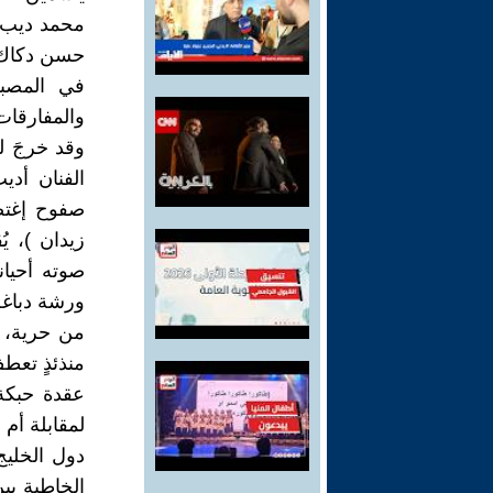
محمد ديب ي
حسن دكاك )
في المصبغ
والمفارقات
وقد خرجَ ل
الفنان أديب
صفوح إغتصب
زيدان )، ي
صوته أحيان
ورشة دباغة
من حرية، ف
منذئذٍ تعطف
عقدة حبكة 
لمقابلة أم
دول الخليج
الخاطبة بي