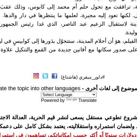
ثة، ترافقت مع تحول حلم أم محمد إلى كابوس، وذلك عقبَ 
. لكنها تعود إليه مجبرة، لعلمها ما ينتظرها في دار والدها. ف
دينة لاستقبال الزعيم عبد الناصر، الذي غدا رئيس الجمهوري
ليدة.
الفيلم، هوَ أن أحلام المدينة، ستتحوّل بدَورها إلى كوابيسٍ في ل
على صدور سكانها مع أفانين جديدة من القمع والتنكيل علاوة
#دلور_ميقري (هاشتاغ)
موضوع إلى لغات أخرى -
ate the topic into other languages
Powered by
Translate
شروع تطوعي مستقل يسعى لنشر قيم الحرية، العدالة الاجتم
. ولضمان استمراره واستقلاليته، يعتمد بشكل كامل على دعمك
دعمكم بمبلغ 10 دولارات سنويًا أو أكثر حسب إمكانياتكم، تساهمون في استم