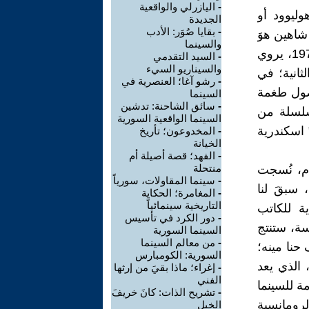
-
اليازرلي والواقعية
وليوود أو
الجديدة
-
بقايا صُوَر: الأدب
شاهين هوَ
والسينما
الأكثر بروزاً في ذلك النوع من الأفلام. " اسكندرية.. ليه؟ "، المنتج عام 1978، يروي
-
السيد التقدمي
والسيناريو السيء
ثانية؛ في
-
رشو آغا؛ العنصرية في
وصول طغمة
السينما
-
سائق الشاحنة: تدشين
ة، بسلسلة من
السينما الواقعية السورية
 اسكندرية
-
المخدوعون؛ تأريخ
الخيانة
-
الفهد؛ قصة أصيلة أم
منتحلة
ام، نُسجت
-
سينما المقاولات، سورياً
 سبقَ لنا
-
المغامرة؛ الحكاية
التاريخية سينمائياً
لمأخوذ عن رواية للكاتب
-
دور الكرد في تأسيس
سة، ستنتج
السينما السورية
-
من معالم السينما
 حنا مينه؛
السورية: الكومبارس
 الذي يعد
-
إغراء؛ ماذا بقيَ من إرثها
الفني
مة للسينما
-
تشريح الذات: كانَ خريفَ
الرومانسية
الخبل