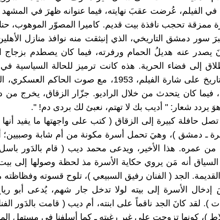
في الفيلم، عُرضت عقبَ نهايته، فيما عنوانه ظهرَ في المشهد 
ة ممزقة تحجب نافذة بيت قديم. كاميرا المصوّر الموهوب، حنا 
برَ سور دمشق التاريخي، الذي إنبثقت منه نوافذ منازل الأهلين
نَ يصدر عنه هديلُ الحمام ورفرته، فيما كان يصطدم بزجاج ا
لاق إلى فضاء الحرية. هذه كانت ترميز للحالة السياسية في الب
عنها وضعُ تاريخ على شارة الفيلم، 1953، مع صوت الحاكم الع
فيما كان يتحدث من خلال الراديو. جزّار الزقاق، يخرج من دكا
 يردد شعار: " أديب بك لا تهتم، نعبئ لك بردى دم! ".
 تصل حافلة كبيرة إلى الزقاق ( كتب على واجهتها ما يفيد أنها
ة ـ دمشق )، وهيَ تحمل أسرة مكونة من أم شابة وصبيين؛ أ
نة من عمره. هذا الأخير، ويدعى محمد ديب ( قام بالدَور باسل 
سياق أنه مَن يروي حكاية الأسرة مذ لحظة وصولها إلى بيت 
قديمة. الجد ( الفنان رفيق السبيعي )، تلوح قسوته وفظاظته منذ
 إدخال الأسرة إلى بيته لولا تدخل جار شهم، يُدعى أبو رياح
). لقد كانَ الجد ناقماً على ابنته، أم ديب ( قامت بالدَور الفنانة
ط )، كونها تزوجت على غير رغبته ـ كما أسلفنا في مستهل المق