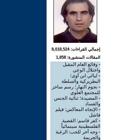
إجمالي القراءات: 8,018,524
المقالات المنشورة: 1,858
-
وقائع العام المقبل
واختلال الوعي
-
ليالي ابن آوى؛
البطريركية والسلطة
-
نجوم النهار؛ رسم ساخر
للمجتمع العلوي
-
المصيدة؛ ثنائية الجنس
والفساد
-
الإتجاه المعاكس: فيلم
فاشل
-
كفر قاسم: القضية
الفلسطينية سينمائياً
-
وجه آخر للحب: الرغبة
والجريمة