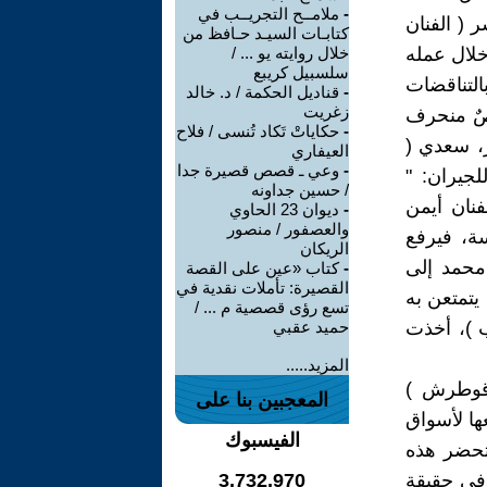
-
ملامــح التجريــب في
( الفنان
كتابـات السيـد حـافظ من
خلال عمله
خلال روايته يو ... /
سلسبيل كريبع
لتناقضات
-
قناديل الحكمة / د. خالد
زغريت
صٌ منحرف
-
حكاياتْ تَكاد تُنسى / فلاح
ر، سعدي (
العيفاري
-
وعي ـ قصص قصيرة جدا
لجيران: "
/ حسين جداونه
فنان أيمن
-
ديوان 23 الحاوي
والعصفور / منصور
سة، فيرفع
الريكان
 محمد إلى
-
كتاب «عين على القصة
القصيرة: تأملات نقدية في
يتمتعن به
تسع رؤى قصصية م ... /
ب )، أخذت
حميد عقبي
المزيد.....
ء قوطرش )
المعجبين بنا على
ها لأسواق
الفيسبوك
 تحضر هذه
 في حقيقة
3,732,970