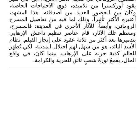
يقود أوركسترا من تلاميذه، ذوي الاحتياجات الخاصة،
وكانَ بين الحضور العديد من أصدقائه. هذا المشهد،
أعتبره الأكثر تأثيراً، وذلك لما فيه من تفاصيل المسرح
الروماني، وأيضاً، للآثار الأخرى في المدينة: فالمسرح،
ومعظم تلك الآثار، قام عناصر تنظيم داعش الإرهابي
بتدميرها بعد أكثر من ثلاثة عقود على إنجاز الفيلم. نظام
الأسد البائد، هوَ من سهل لهم احتلال المدينة، لكي يُظهر
للعالم كذبة حربه على الإرهاب. بينما كانَ، في واقع
الحال، يقمعُ ثورةَ شعبٍ تائق للحرية والكرامة.