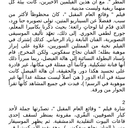
المطر ". مع أن هذين الفيلمين الأخيرين، كانت بيئة كل
منهما ريفية وليست مدينية.
فيلم " وقائع العام المقبل "، كانَ محظوظاً لأكثر من
سبب. ففضلاً عن السيناريو المتين، تولى تصويره حنا ورد،
الذي قدّم لنا لوحاتٍ رائعة؛ بحيث ذكّرنا بكاميرا المعلّم،
جورج لطفي الخوري. إلى ذلك، تعهّد تأليف الموسيقى
التصويرية، الفنان النابغة زياد الرحباني. كذلك إشترك في
الفيلم نخبة من الممثلين السوريين، علاوة على إبراز
موهبة بطله؛ الفنان نجاح سفكوني. ولكن المخرج، قام
بإسناد البطولة النسائية إلى هالة الفيصل، ربما مبرراً ذلك
أنها فنانة تشكيلية. وكأنما أي ممثلة في مكانها، غير قادرة
على تجسيد هكذا دور. والحقيقة، أن هالة الفيصل كانت
سيئة في أداء الدور ( هيَ أصلاً ليست ممثلة عدا أنها غير
موهوبة في الرسم! )، فبدت في جميع المشاهد كأنها تقرأ
الحوار من ورقة.
2
شارة فيلم " وقائع العام المقبل "، تصدّرتها جملة لأحد
كبار الصوفيين، النفّري، مقرونة بمنظر لسقف إحدى
قاعات البيوت التقليدية الدمشقية. ثم يظهر الموسيقار
منير ( الفنان نجاح سفكوني )، وهوَ يقود الأوركسترا في