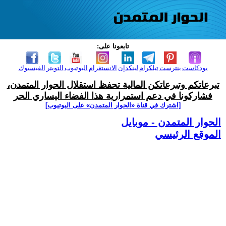
تابعونا على:
بودكاست
بنترست
تيلكرام
لينكدإن
الانستغرام
اليوتيوب
التويتر
الفيسبوك
تبرعاتكم وتبرعاتكن المالية تحفظ استقلال الحوار المتمدن،
فشاركونا في دعم استمرارية هذا الفضاء اليساري الحر
[اشترك في قناة ‫«الحوار المتمدن» على اليوتيوب]
الحوار المتمدن - موبايل
الموقع الرئيسي