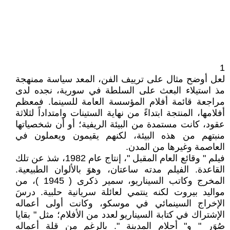
1
لعل أوضح مثال على ترييف الفن، المعد سياسة ممنهجة
مذ استيلاء البعث على السلطة في سورية، نجده لدى
مراجعة قائمة أفلام المؤسسة العامة للسينما. فمعظم
أفلامها، المنتجة ابتداءً من نهاية الستينات وامتداداً لثلاثة
عقود، كانت مستمدة من البيئة الريفية؛ أو أن شخصياتها
منبتهم من هذه البيئة، لكنهم يقيمون ويعملون في
العاصمة وغيرها من المدن.
فيلم " وقائع العام المقبل "، إنتاج عام 1982، شذ عن تلك
القاعدة. الفيلم مدته ساعتان، وهوَ بالألوان الطبيعية.
المخرج وكاتب السيناريو، سمير ذكرى ( 1945 )، من
مواليد بيروت لكنه ينتمي لعائلة سريانية حلبية. درسَ
الإخراج السينمائي في موسكو، وكانت أولى أعماله
الإشتراك في كتابة السيناريو لعدد من الأفلام؛ مثل " بقايا
صُوَر " و" أحلام المدينة ". بالرغم من قلة أعماله