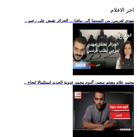
اخر الافلام
.. مهدي لعريبي: من السينما إلى -مافيا-... الجزائر تقبض على زعيم
.. محمد علام وهيثم سعيد: ألبوم محمد عدوية الجديد استكمالا لنجاح