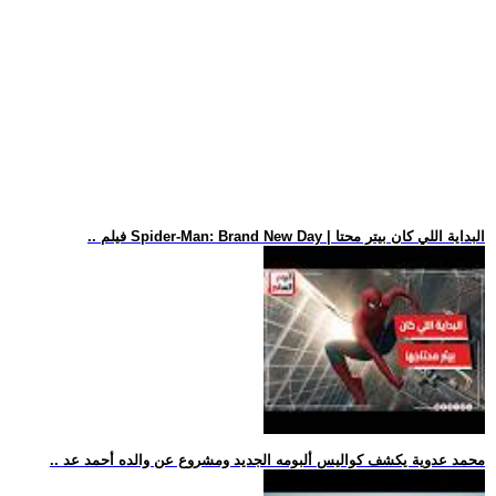
.. فيلم Spider-Man: Brand New Day | البداية اللي كان بيتر محتا
.. محمد عدوية يكشف كواليس ألبومه الجديد ومشروع عن والده أحمد عد