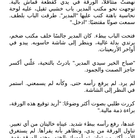
‏نهضتُ متثاقلًا، الورقة في يدي كقطعة قماش بالية.
توجهت نحو مكتب المدير. باب خشبي ثقيل، عليه لوحة
نحاسية باهتة كتب عليها "المدير". طرقت الباب بلطف.
سمعت صوتًا مقتضبًا: "ادخل."
‏فتحت الباب ببطء. كان المدير جالسًا خلف مكتب ضخم،
يرتدي بدلة غالية، وينظر إلى شاشة حاسوبه. يبدو في
أواخر الأربعينات.
‏"صباح الخير سيدي المدير." بادرتُ بالتحية، علّني أكسر
حاجز الصمت والجمود.
‏لم يرد. لم يرفع رأسه حتى. وكأنه لم يسمعني. استمر
في النظر إلى الشاشة.
‏كررت طلبي بصوت أكثر وضوحًا: "أريد توقيع هذه الورقة،
براءة ذمة مالية."
‏عندها، رفع رأسه ببطء شديد. عيناه خاليتان من أي تعبير.
تناول الورقة من يدي، وتظاهر بأنه يقرأها. لم يستغرق
الأمر أكثر من ثوانٍ. ثم أمسك بالختم، وختم الورقة بقوة،