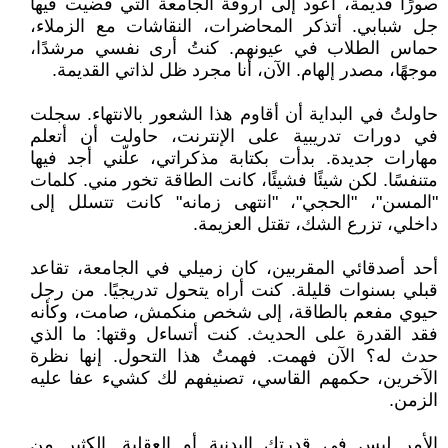
صورًا قديمة، أعود إلى أروقة الجامعة التي قضيت فيها
جل شبابي. أتذكر المحاضرات، النقاشات مع الزملاء،
حماس الطلاب في عيونهم. كنتُ أرى نفسي مرشدًا،
موجهًا، مصدر إلهام. الآن، أنا مجرد ظل لذاتي القديمة.
‏حاولتُ في البداية أن أقاوم هذا الشعور بالانتهاء. سجلت
في دورات تدريبية على الإنترنت، حاولت أن أتعلم
مهارات جديدة. بدأت بكتابة مذكراتي، علّني أجد فيها
متنفسًا. لكن شيئًا فشيئًا، كانت الطاقة تخور مني. كلمات
"المسن"، "الحجي"، "انتهى زمانه" كانت تتسلل إلى
داخلي، تزرع الشك، تقتل العزيمة.
‏أحد أصدقائي المقربين، كان زميلي في الجامعة، تقاعد
قبلي بسنوات قليلة. كنت أراه يتحول تدريجيًا. من رجل
حيوي مفعم بالطاقة، إلى شخص منكمش، صامت، وكأنه
فقد القدرة على الحديث. كنت أتساءل وقتها: ما الذي
حدث له؟ الآن فهمت. فهمتُ هذا التحول. إنها نظرة
الآخرين، حكمهم القاسي، تصنيفهم لك كشيء عفا عليه
الزمن.
‏الأمر ليس في قدرتك البدنية أو العقلية. الكثير من