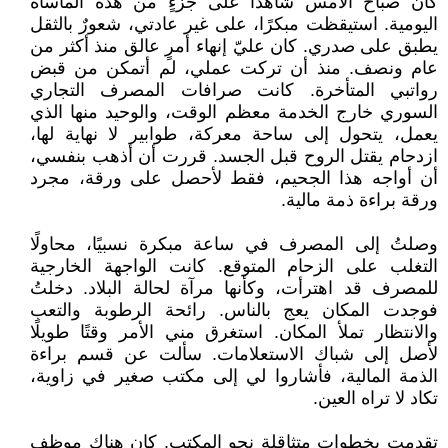
‏كان صباح الأمس شاهدًا على جزءٍ من هذه المأساة
اليومية. استيقظت مبكرًا، على غير عادتي، شعورٌ بالثقل
يطبق على صدري. كان عليّ إنهاء أمرٍ عالق منذ أكثر من
عام ونصف. منذ أن تركت عملي، لم أتمكن من قبض
رواتبي المتأخرة. كانت صرافات المصرف التجاري
السوري خارج الخدمة معظم الوقت، والوحيد منها الذي
يعمل، يتحول إلى ساحة معركة، طوابير لا نهاية لها،
ازدحام يقتل الروح قبل الجسد. قررت أن أذهب بنفسي،
أن أواجه هذا الجحيم، فقط لأحصل على ورقة، مجرد
ورقة براءة ذمة مالية.
‏وصلتُ إلى المصرف في ساعة مبكرة نسبيًا، محاولًا
التغلب على الزحام المتوقع. كانت الواجهة الخارجية
للمصرف قد اهترأت، وكأنها مرآة لحالة البلاد. دخلتُ
فوجدت المكان يعج بالناس. رائحة الرطوبة والتعب
والانتظار تملأ المكان. استغرق مني الأمر وقتًا طويلًا
لأصل إلى شباك الاستعلامات. سألت عن قسم براءة
الذمة المالية، فأشاروا لي إلى مكتب صغير في زاوية،
تكاد لا تراه العين.
‏تقدمت بخطوات متثاقلة نحو المكتب. كان هناك موظف