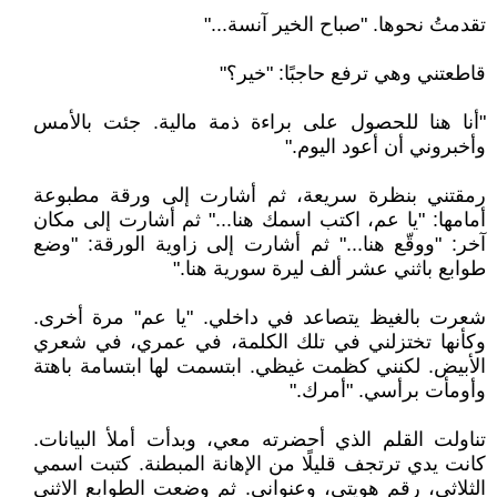
‏تقدمتُ نحوها. "صباح الخير آنسة..."
‏قاطعتني وهي ترفع حاجبًا: "خير؟"
‏"أنا هنا للحصول على براءة ذمة مالية. جئت بالأمس
وأخبروني أن أعود اليوم."
‏رمقتني بنظرة سريعة، ثم أشارت إلى ورقة مطبوعة
أمامها: "يا عم، اكتب اسمك هنا..." ثم أشارت إلى مكان
آخر: "ووقّع هنا..." ثم أشارت إلى زاوية الورقة: "وضع
طوابع باثني عشر ألف ليرة سورية هنا."
‏شعرت بالغيظ يتصاعد في داخلي. "يا عم" مرة أخرى.
وكأنها تختزلني في تلك الكلمة، في عمري، في شعري
الأبيض. لكنني كظمت غيظي. ابتسمت لها ابتسامة باهتة
وأومأت برأسي. "أمرك."
‏تناولت القلم الذي أحضرته معي، وبدأت أملأ البيانات.
كانت يدي ترتجف قليلًا من الإهانة المبطنة. كتبت اسمي
الثلاثي، رقم هويتي، وعنواني. ثم وضعت الطوابع الاثني