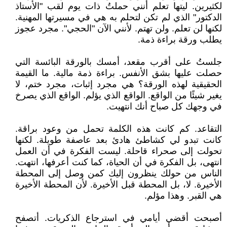
لكثيرين. ليتها تعلم أنني حملتُ ذات يوم لقب "الأستاذ
الدكتور" الذي لم تكن لتحلم به هي في مسيرتها المهنية.
لكنها لن تعلم. ولن تهتم. لأنني الآن "الحجي". مجرد عجوز
يطلب ورقة براءة ذمة.
‏جلستُ على أقرب مقعد، أمسك بالورقة البائسة التي
حصلت عليها بشق الأنفس. براءة ذمة مالية. ما القيمة
الحقيقية لهذه الورقة؟ هي مجرد إثبات، مجرد ختم، لا
يغير شيئًا من الواقع. الواقع الذي يؤلم. الواقع الذي يصرخ
في وجهك كل صباح أنك انتهيت.
‏التقاعد. كم كانت هذه الكلمة تحمل من وعود براقة.
كانت تبدو لي كشاطئ هادئ بعد عاصفة طويلة. لكنها
تحولت إلى صحراء قاحلة. ليست الفكرة في أن العمل
انتهى، بل الفكرة في أن الحياة، كما كنت أعرفها، انتهت.
الناس من حولك ينظرون إليك كمن وصل إلى المحطة
الأخيرة. لا، بل المحطة قبل الأخيرة. لأن المحطة الأخيرة
هي القبر. وهذا مؤلم.
‏أصبحت أقضي أيامي في استرجاع الذكريات. أتصفح