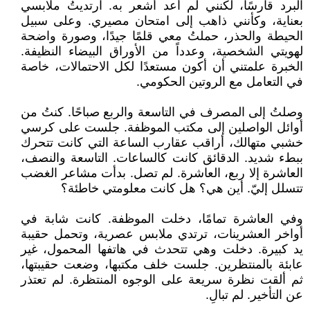
البرد قارسًا، لكنني لم أعد أشعر به. ارتديتُ ملابسي
بعناية، وكأنني ذاهب إلى امتحان مصيري. وعلى سبيل
الحيطة والحذر، حملتُ معي قلمًا جيدًا، وصورة واضحة
لهويتي الشخصية، وعدداً من الأوراق البيضاء النظيفة.
الخبرة علمتني أن أكون مستعدًا لكل الاحتمالات، خاصة
في التعامل مع الروتين الحكومي.
‏وصلتُ إلى المصرف في التاسعة والربع صباحًا. كنتُ من
أوائل الواصلين إلى مكتب الموظفة. جلست على كرسي
خشبي متهالك، أراقب عقارب الساعة التي كانت تتحرك
ببطء شديد. الدقائق كانت كالساعات. التاسعة والنصف،
العاشرة إلا ربع، العاشرة. لم تصل. بدأت مشاعر الغضب
تتسلل إليّ. أين هي؟ هل كانت معلومتي خاطئة؟
‏وفي العاشرة تمامًا، دخلت الموظفة. كانت شابة في
أواخر العشرينات، ترتدي ملابس عصرية، وتحمل حقيبة
يد كبيرة. دخلت وهي تتحدث في هاتفها المحمول، غير
عابئة بالمنتظرين. جلست خلف مكتبها، وضعت حقيبتها،
ثم ألقت نظرة سريعة على الوجوه المنتظرة. لم تعتذر
عن التأخير. لم تبالِ.