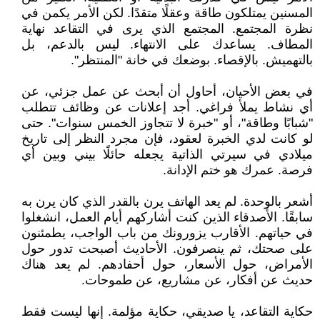
المسنين يمتلكون طاقة وعقلًا متقدًا. لكن الأمر يكمن في
نظرة المجتمع. المجتمع الذي يرى في التقاعد نهاية
المطاف. يساعدك على الانتهاء. ليس بالدعم، بل
بالتهميش. بالإقصاء. بوضعك في خانة "المنتظر".
‏في بعض الأحيان، أحاول أن أبحث عن عمل جزئي، عن
أي نشاط يملأ فراغي. أجد إعلانات عن وظائف تتطلب
"شبابًا وطاقة"، أو "خبرة لا تتجاوز الخمس سنوات". حتى
لو كانت لدي الخبرة لعقود، فإن مجرد النظر إلى تاريخ
ميلادي في سيرتي الذاتية يجعله حائلًا بيني وبين أي
فرصة. عمرك هو ختم الإدانة.
‏أشعر بالوحدة. لم يعد الهاتف يرن بالقدر الذي كان يرن به
سابقًا. الأصدقاء الذين كنت أشاركهم أيام العمل، انشغلوا
في حياتهم. الأقارب يزورونك من باب الواجب، يطمئنون
على صحتك، ثم ينصرفون. الأحاديث أصبحت تدور حول
الأمراض، حول الأسعار، حول أحفادهم. لم يعد هناك
حديث عن أفكار، عن مشاريع، عن طموحات.
‏حكاية التقاعد، يا صديقي، حكاية مؤلمة. إنها ليست فقط