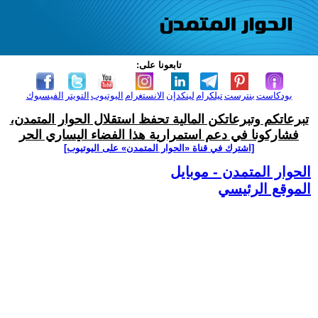
تابعونا على:
بودكاست
بنترست
تيلكرام
لينكدإن
الانستغرام
اليوتيوب
التويتر
الفيسبوك
تبرعاتكم وتبرعاتكن المالية تحفظ استقلال الحوار المتمدن،
فشاركونا في دعم استمرارية هذا الفضاء اليساري الحر
[اشترك في قناة ‫«الحوار المتمدن» على اليوتيوب]
الحوار المتمدن - موبايل
الموقع الرئيسي