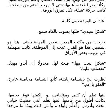
وكأنه يفرغ غضبه عليها، حتى لا يهرب الختم من سطحها.
كانت حركة عنيفة، تكاد تمزق الورقة.
‏أعاد لي الورقة دون كلمة.
‏"شكرًا سيدي." قلتُها بصوت بالكاد سمع.
‏خرجت من مكتب المدير، شعور بالمهانة يلفني. هذا هو
المصير. هذا هو القدر. عدت إلى الموظفة. كانت منهمكة
في ترتيب بعض الأوراق.
‏"شكرًا ست مها." قلتُ لها، محاولًا أن أبدو مهذبًا.
"تفضلتِ علينا."
‏نظرت إليّ بابتسامة باهتة، كأنها ابتسامة مجاملة عابرة.
"العفو يا عم."
‏ليتها تعلم أن كتبي ومؤلفاتي، لو راكمتها فوق بعضها،
لكانت أطول من قامتها. ليتها تعلم أنني قضيتُ حياتي
أبحث وأدرس وأعلّم وأؤلف، وأنني كنتُ يومًا ما مرجعًا