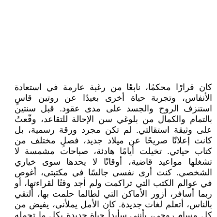
كان قرارًا محكمًا، نابعًا من رغبة عارمة في استعادة
الأنفاس، وتجربة حياة أخرى بعيدًا عن روتين قاسٍ
استنزف الروح والجسد على مدى عقود. قبل سنتين
بالتمام والكمال من بلوغي سن الإحالة للتقاعد، وقّعتُ
على وثيقة استقالتي. لم تكن مجرد ورقة رسمية، بل
كانت إعلانًا صريحًا عن ميلاد جديد، فصلٍ مختلف من
كتاب حياتي. تخيلت أيامًا هادئة، صباحات مشمسة لا
تشغلها مواعيد قاضية، أوقاتًا لا يحدها سوى خياري
الشخصي. كنت أرى نفسي جالسًا في مكتبتي، أغوص
في عوالم الكتب التي تراكمت ولم أجد وقتًا لقراءتها، أو
ربما أسافر، أزور الأماكن التي لطالما حلمت بها، ألتقي
بالناس، أتعلم لغات جديدة. كان الأمل يملأني، يفيض من
كل مسام روحي، بأنني سأبدأ حياة جديدة بكل ما تحمله