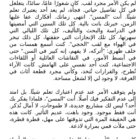
‏لم يكن الأمر مجرد لقب. كان شعورًا عامًا، سائدًا، يتغلغل
في كل تفاصيل حياتي. فجأة، لم يعد أحد يعتبرك تعلم
شيئًا. أنت "المسن". انتهى زمانك. أفكارك عفا عليها
الزمن، خبرتك باتت بالية. كل تلك السنين التي أمضيتها
في الدراسة والبحث والتأليف، كل تلك الليالي التي
سهرتها، كل تلك الإنجازات التي حققتها، كل ذلك تبخر
في الهواء مع لقب "الحجي". كنت أسمع همسات من
خلف ظهري: "أتركه، لا يفهم، إنه كبير في السن." حتى
في أبسط الأمور، في النقاشات العائلية أو اللقاءات
الاجتماعية، كنت أجد نفسي على الهامش. كانت الآراء
تُطرح، والقرارات تُتخذ، وكأني مجرد قطعة أثاث في
الغرفة، لا وجود لي إلا لشغل مساحة.
‏ولم يتوقف الأمر عند عدم اعتبارك تعلم شيئًا. بل امتد
إلى عدم التفكير فيك أصلًا. أنت "المسن"، فلماذا يفكر بك
أحد؟ ليس لك مشاريع جديدة، لا طموحات، لا آمال تُذكر.
أنت فقط موجود. وجود باهت، عديم التأثير. كانت هذه
هي الحقيقة المرة التي تذوقتها على مهل، قطرة قطرة،
حتى ملأت فمي بمرارة لاذعة.