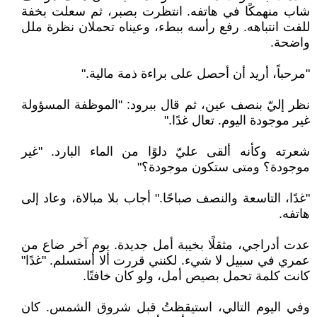
شاب منهمكًا في هاتفه. انتظرت بصبر، ثم سعلت بخفة
للفت انتباهه. رفع رأسه ببطء، وعيناه تحملان نظرة ملل
واضحة.
‏"مرحباً، أريد أن أحصل على براءة ذمة مالية."
‏نظر إليّ بنصف عين، ثم قال ببرود: "الموظفة المسؤولة
غير موجودة اليوم. تعال غدًا."
‏شعرته وكأنه ألقى عليّ دلوًا من الماء البارد. "غير
موجودة؟ ومتى ستكون موجودة؟"
‏"غدًا، التاسعة والنصف صباحًا." أجاب بلا مبالاة، وعاد إلى
هاتفه.
‏عدت أدراجي، مثقلًا بخيبة أمل جديدة. يوم آخر ضاع من
عمري في سبيل لا شيء. لكنني قررت ألا أستسلم. "غدًا"
كانت كلمة تحمل بصيص أمل، ولو كان خافتًا.
‏وفي اليوم التالي، استيقظتُ قبل شروق الشمس. كان