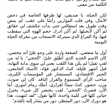
الكلمة من معنى.
‏لكن الحياة، يا صديقي، لها طرقها الخاصة في دحض
الآمال، وفي قلب الموازين رأسًا على عقب. لم يمضِ
وقت طويل بعد استقالتي حتى بدأت تتكشف لي حقائق
لم أكن لأتخيلها. لم أكن أدرك حجم الهوة التي سقطت
فيها، ولا الفراغ الذي سيتركه الانسحاب من معركة الحياة
اليومية.
‏أول ما صفعني، كصفعة باردة على وجهٍ ظنّ أنه محصن،
كان الاسم الجديد الذي أُطلِق عليّ: "الحجي". يا له من
لقبٍ ثقيل! لم يكن هذا اللقب يعني لي سوى بداية النهاية.
قبل أشهر قليلة، كنتُ الدكتور فؤاد، الأستاذ الجامعي،
الخبير الاقتصادي، المستشار في المؤسسات الكبرى،
صاحب الرأي المسموع والقرار النافذ. كان لي صوت،
وزن، حضور. كنتُ سيدًا لقراري، أملك زمام أموري. أما
الآن، فصرتُ "الحجي". لقب يختصر كل شيء، يختزل
حياتي كلها في كلمة واحدة، كأنها تقول: "لقد انتهيت، هذا
هو دورك الآن، دور المنتظر، دور من يشار إليه بالقدم".