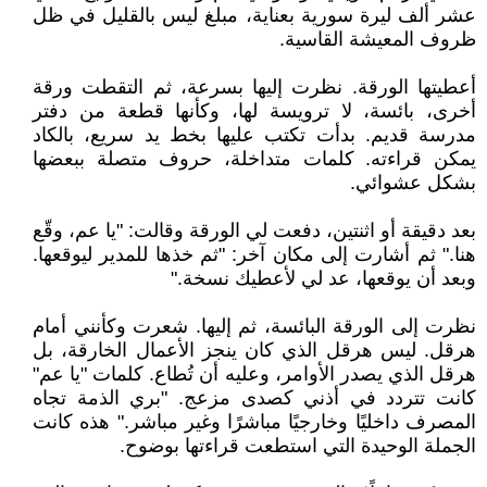
عشر ألف ليرة سورية بعناية، مبلغ ليس بالقليل في ظل
ظروف المعيشة القاسية.
‏أعطيتها الورقة. نظرت إليها بسرعة، ثم التقطت ورقة
أخرى، بائسة، لا ترويسة لها، وكأنها قطعة من دفتر
مدرسة قديم. بدأت تكتب عليها بخط يد سريع، بالكاد
يمكن قراءته. كلمات متداخلة، حروف متصلة ببعضها
بشكل عشوائي.
‏بعد دقيقة أو اثنتين، دفعت لي الورقة وقالت: "يا عم، وقّع
هنا." ثم أشارت إلى مكان آخر: "ثم خذها للمدير ليوقعها.
وبعد أن يوقعها، عد لي لأعطيك نسخة."
‏نظرت إلى الورقة البائسة، ثم إليها. شعرت وكأنني أمام
هرقل. ليس هرقل الذي كان ينجز الأعمال الخارقة، بل
هرقل الذي يصدر الأوامر، وعليه أن تُطاع. كلمات "يا عم"
كانت تتردد في أذني كصدى مزعج. "بري الذمة تجاه
المصرف داخليًا وخارجيًا مباشرًا وغير مباشر." هذه كانت
الجملة الوحيدة التي استطعت قراءتها بوضوح.