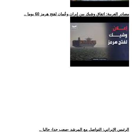
.. مصادر العربية: اتفاق وشيك بين إيران وعُمان لفتح هرمز 60 يوما
.. الرئيس الإيراني: التواصل مع المرشد -صعب جدا- حاليا