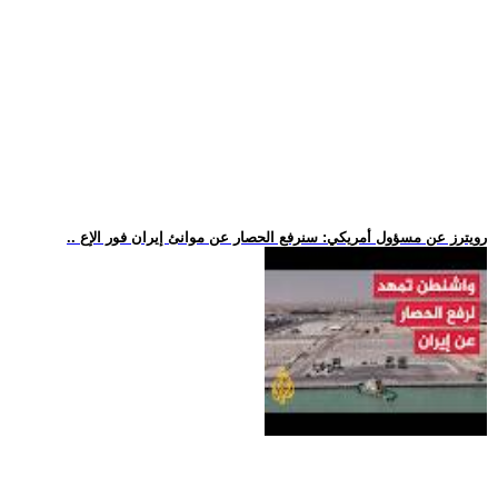
.. رويترز عن مسؤول أمريكي: سنرفع الحصار عن موانئ إيران فور الإع