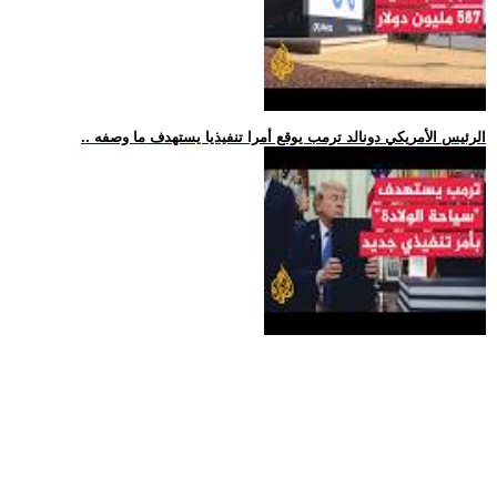
.. الرئيس الأمريكي دونالد ترمب يوقع أمرا تنفيذيا يستهدف ما وصفه