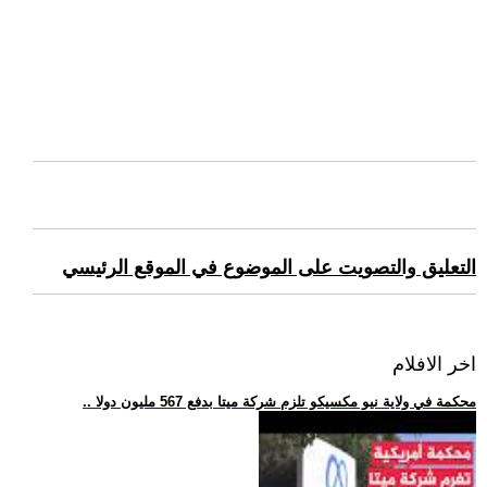
التعليق والتصويت على الموضوع في الموقع الرئيسي
اخر الافلام
.. محكمة في ولاية نيو مكسيكو تلزم شركة ميتا بدفع 567 مليون دولا