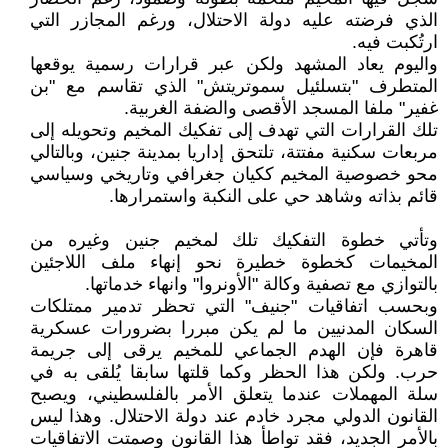
الذي فرضته عليه دولة الاحتلال، ورغم المجازر التي
ارتُكبت فيه.
واليوم يعاد المشهد ولكن عبر قرارات رسمية يوقعها
المتطرف "بتسلئيل سموتريتش" الذي تقاسم مع "بن
غفير" ملفا المسجد الأقصى والضفة الغربية.
تلك القرارات التي تهدف إلى تفكيك المخيم وتحويله إلى
مربعات سكنية مفتتة، تلتحق إداريا بمدينة جنين، وبالتالي
محو خصوصية المخيم ككيان جغرافي وتاريخي وسياسي
قائم بذاته وشاهد حي على النكبة واستمرارها.
وتأتي خطوة التفكيك تلك لمخيم جنين وغيره من
المخيمات كخطوة خطيرة نحو إنهاء ملف اللاجئين
بالتوازي مع تصفية وكالة "الأونروا" وانهاء خدماتها.
وبحسب اتفاقيات "جنيف" التي تحظر تدمير ممتلكات
السكان المدنيين ما لم يكن مبررا بضرورات عسكرية
قاهرة فإن الهدم الجماعي للمخيم يرقى إلى جريمة
حرب. ولكن هذا الحظر وكما قلتها سابقا يُلقى به في
سلة المهملات عندما يتعلق الأمر بالفلسطيني، ويصبح
القانون الدولي مجرد خادم عند دولة الاحتلال. وهذا ليس
بالأمر الجديد، فقد تواطأ هذا القانون وصمتت الاتفاقيات