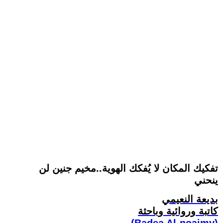
تفكيك المكان لا يُفكك الهوية..مخيم جنين لن
ينحني
بديعة النعيمي
كاتبة وروائية وباحثة
(Badea Al-noaimy)