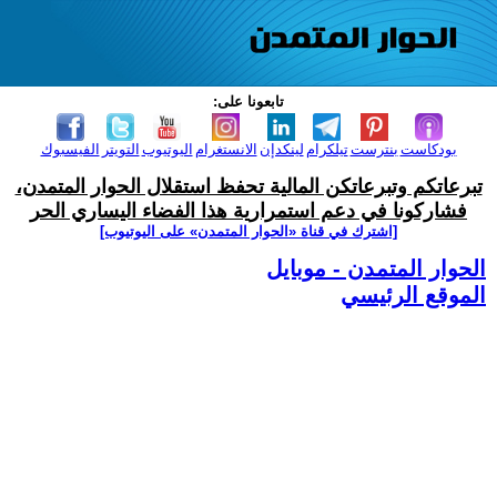
تابعونا على:
بودكاست
بنترست
تيلكرام
لينكدإن
الانستغرام
اليوتيوب
التويتر
الفيسبوك
تبرعاتكم وتبرعاتكن المالية تحفظ استقلال الحوار المتمدن،
فشاركونا في دعم استمرارية هذا الفضاء اليساري الحر
[اشترك في قناة ‫«الحوار المتمدن» على اليوتيوب]
الحوار المتمدن - موبايل
الموقع الرئيسي