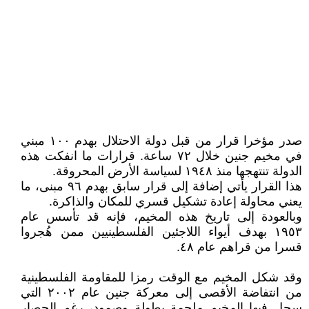
صدر مؤخرا قرار من قبل دولة الاحتلال بهدم ١٠٠ مبني
في مخيم جنين خلال ٧٢ ساعة. قرارات ما انفكت هذه
الدولة تنتهجها منذ ١٩٤٨ لسياسة الأرض المحروقة.
هذا القرار يأتي إضافة إلى قرار سابق بهدم ٩٦ مبنى، ما
يعني محاولة إعادة تشكيل قسري للمكان والذاكرة.
وبالعودة إلى تاريخ هذه المخيم، فإنه قد تأسس عام
١٩٥٣ بهدف أيواء اللاجئين الفلسطينيين ممن هُجروا
قسرا من قراهم عام ٤٨.
وقد شكل المخيم مع الوقت رمزا للمقاومة الفلسطينية
من انتفاضة الأقصى إلى معركة جنين عام ٢٠٠٢ التي
سجل فيها المخيم ملحمة بطولة وصمود، رغم الحصار