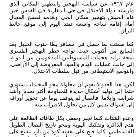
عام ١٩٦٧ عن سياسة التهجير والتطهير المكاني الذي
مارسته دولة الاحتلال في حي المغاربة في القدس حين
قام الجيش بتهجير سكان الحي وهدمه لفسح المجال
أمام إقامة ساحة واسعة تمتد اليوم إلى موقع حائط
البراق.
كما صمتت لما حصل في مسافر يطا جنوب الخليل بعد
السابع من أكتوبر. حيث تواجه خطر التهجير القسري
نتيجة تزايد هجمات المستوطنين المدعومين من الدولة،
إلى جانب عمليات الهدم والقيود المفروضة إلى الأراضي،
والتوسع الاستيطاني من قبل سلطات الاحتلال.
لكن، هذا العدو لا يفهم أن محاولة محو المخيمات سيؤدي
حتما إلى توليد أشكال جديدة للمقاومة أكثر تحديا وأشد
شراسة وإيلاما. فالصبار لم يتوقف يوما عن تحوير أوراقه
إلى أشواك تدمي كل من يحاول الاقتراب منه.
وعدو الشتات كلما تجبر وسعى بكل طاقاته الظالمة على
هدم الذاكرة وتفكيك الهوية ومحو تاريخ النضال الطويل
للفلسطيني، كلما فتح على نفسه كوة من نار، تتسع على