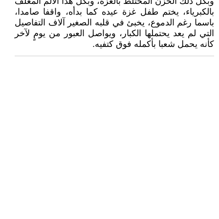
وبكل ذلك الحزن المختلط بالعزة، وبكل هذا الألم المغلف
بالكبرياء، يختم طفل غزة عيده كما بدأه، واقفا صامدا،
باسما رغم الدموع، يخبئ في قلبه الصغير آلاف التفاصيل
التي لم يعد يحتملها الكبار، ويواصل العبور من يومٍ لآخر
كأنه يحمل شعبا بأكمله فوق كتفيه.