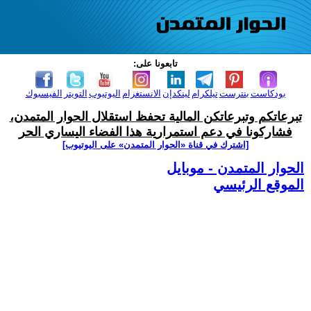
تابعونا على:
بودكاست
بنترست
تيلكرام
لينكدإن
الانستغرام
اليوتيوب
التويتر
الفيسبوك
تبرعاتكم وتبرعاتكن المالية تحفظ استقلال الحوار المتمدن،
فشاركونا في دعم استمرارية هذا الفضاء اليساري الحر
[اشترك في قناة ‫«الحوار المتمدن» على اليوتيوب]
الحوار المتمدن - موبايل
الموقع الرئيسي