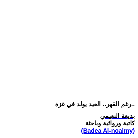
رغم القهر.. العيد يولد في غزة..
بديعة النعيمي
كاتبة وروائية وباحثة
(Badea Al-noaimy)