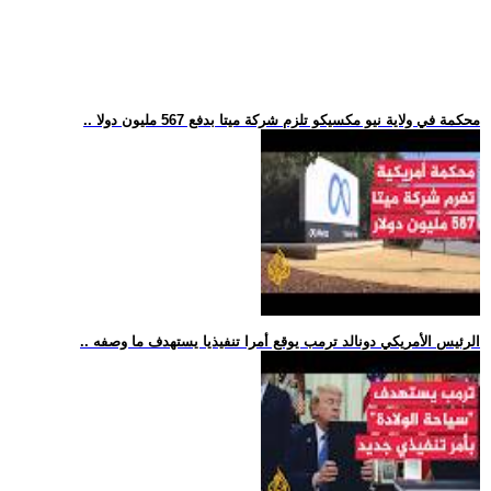
.. محكمة في ولاية نيو مكسيكو تلزم شركة ميتا بدفع 567 مليون دولا
.. الرئيس الأمريكي دونالد ترمب يوقع أمرا تنفيذيا يستهدف ما وصفه