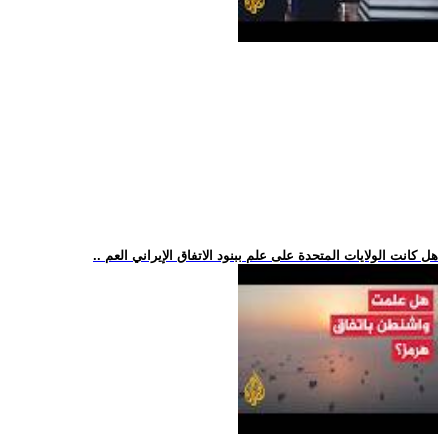
.. هل كانت الولايات المتحدة على علم ببنود الاتفاق الإيراني العم