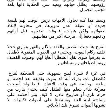
رؤوسهم، يظلل حياتهم ويعيد سرد الحكاية ذاتها بلغة
تتجنب التجميل.
وسط هذا كله تحاول الأمهات تزيين الوقت لهم بلبسة
جديدة أو عتيقة أعدن تدويرها، في محاولة لإنقاذ
طفولتهم..ولكن هيهات، فالوقت أنضجهم قبل أوانهم
ودفعهم دفعا إلى مرحلة أكبر من مقاسهم.
الفرح هنا حيث القصف والفقد والألم والقهر يتوارى خجلا
خلف ركام البيوت، ويختبيء في الجيوب المثقوبة لأطفال
لم يعرفوا شوى بقايا الشظايا ألعابا لهم، وصوت القصف
روتينا لصباحاتهم ومساءاتهم.
في غزة لا شيء يُمنح بسهولة، حتى الضحكة تُنتزع،
فالطفل بات يدرك أنه قد يموت بقذيفة بعد لحظة أو
ساعة. وخاصة في وقت الأعياد، فالطفولة أصبحت
معركة بقاء، يتعلم منها الطفل كيف يختبئ هارب من
حزام ناري أو صاروخ غادر، لا كيف ينثر أحلامه على
وسادته ليلة العيد ويستيقظ على أصوات تكبيرات لا
تشوبها أصوات تسرق تلك الأحلام.