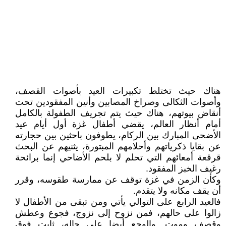
هناك حيث تختلط تكبيرات العيد بأصوات القصف،
وأصوات الثكالى وصراخ المصابين وأنين المفقودين تحت
أنقاض بيوتهم، هناك حيث يتم تجريف الطفولة بالكامل
أمام أنظار العالم، يقضي أطفال غزة أول أيام عيد
الأضحى المبارك بين الركام، يطوفون باحثين بين حجارته
عن بقايا ذكرياتهم وأحلامهم المبتورة، يثنيهم عن البحث
قرقعة أمعائهم التي تحلم لا بلحم الأضاحي إنما برائحة
رغيف الخبز المفقود.
وكأن الزمن في غزة توقف عن ممارسة طقوسه، وقرر
أن يقف مكانه ولا يتقدم.
فالعيد الرابع على التوالي يأتي ومن تبقى من الأطفال لا
زالوا على حالهم، فمن نزوح إلى نزوج، فجوع وعطش
وقصف وموت. والوجع أيضا على حاله، ثابت فوق