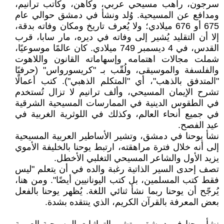
سرجون، راهب مسيحي عربي، وكاهن، وكاتب ترانيم،
ومدافع عن المسيحية. وُلد ونشأ في دمشق حوالي عام
675 أو 676 ميلادي؛ ولا يُعرف تاريخ ومكان وفاته بدقة،
إلا أن التقليد يُشير إلى وفاته في ديره، مار سابا، قرب
القدس، في 4 ديسمبر 749 ميلادي. كان عالمًا موسوعيًا،
شملت مجالات اهتمامه وإسهاماته القانون واللاهوت
والفلسفة والموسيقى، ولُقّب بـ "كريسورواس" (حرفيًا
"المتدفق بالذهب"، أي "المتكلم الذهبي"). كتب أعمالًا
تشرح الإيمان المسيحي، وألف ترانيم لا تزال تُستخدم
في الطقوس الدينية في الممارسات المسيحية الشرقية
في جميع أنحاء العالم، وكذلك في اللوثرية الغربية في
عيد الفصح.
نشأ يوحنا في دمشق، وتشير الأساطير العربية المسيحية
إلى أنه خلال فترة مراهقته، ارتبط يوحنا بالخليفة الأموي
يزيد الأول والشاعر المسيحي التغلبي الأخطل.
تصف إحدى السير الذاتية رغبة والده في أن يتعلم "ليس
فقط كتب المسلمين، بل كتب اليونانيين أيضًا". ومن هنا،
يُرجّح أن يوحنا ربما نشأ ثنائي اللغة. يُظهر يوحنا بالفعل
بعض المعرفة بالقرآن الكريم، الذي ينتقده بشدة.