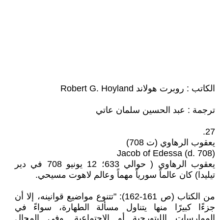
الكاتب : روبرت هولاند Robert G. Hoyland
ترجمة : عبد الحسين سلمان عاتي
27.
يعقوب الرهاوي (ت 708)
Jacob of Edessa (d. 708)
يعقوب الرهاوي ( حوالي 633؛ 12 يونيو 708 في دير
تيليدا) كان عالماً سورياً مهماً وعالم لاهوت مسيحي.
من الكتاب (ص 161-162): "تتنوع مواضيع قوانينه، إلا أن
جزءًا كبيرًا منها يتناول مسألة الطهارة، سواءً في
الممارسات الليتورجية أو الاجتماعية. وفي المجال