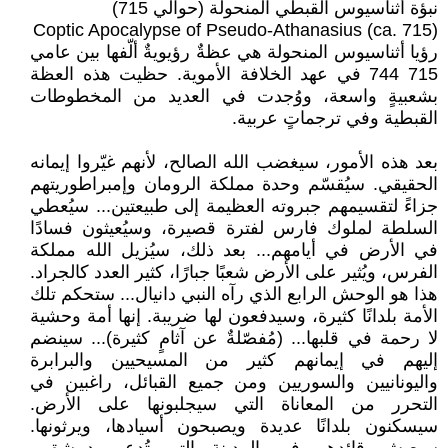
نبؤة أثناسيوس القبطي المنحولة (حوالي 715)
Coptic Apocalypse of Pseudo-Athanasius (ca. 715)
رؤيا أثناسيوس المنحولة هي عظةٌ رؤيويةٌ ألّفها بين عامي
715 744 في عهد الخلافة الأموية. حظيت هذه العظة
بشعبيةٍ واسعة، ووُجدت في العديد من المخطوطات
القبطية وفي ترجماتٍ عربية.
بعد هذه الأمور، سيغضب الله الصالح، لأنهم غيّروا إيمانه
الحقيقي. سيُقسّم وحدة مملكة الرومان وإمبراطوريتهم
جزاءً لتقسيمهم جبروته العظيمة إلى طبيعتين... سيُعطي
السلطة لملوك فارس لفترة قصيرة، وسيُعيثون فسادًا
في الأرض في أيامهم... بعد ذلك، سيُزيل الله مملكة
الفرس، ويُثير على الأرض شعبًا جبارًا، كثير العدد كالجراد.
هذا هو الوحش الرابع الذي رآه النبي دانيال... ستحكم تلك
الأمة بلدانًا كثيرة، وسيدفعون لها ضريبة. إنها أمة وحشية
لا رحمة في قلبها... (مُفصّلةٌ عن آثامٍ كثيرة)... سينضم
إليهم في إيمانهم كثير من المسيحيين والبرابرة
واليونانيين والسوريين ومن جميع القبائل، راغبين في
التحرر من المعاناة التي سيجلبونها على الأرض.
سيسكنون بلدانًا عديدة ويصبحون أسيادها، ويرثونها.