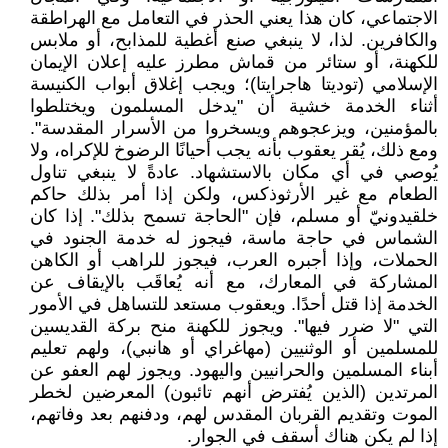
الاجتماعي، كان هذا يعني الحذر في التعامل مع الهراطقة
والكافرين. لذا، لا ينبغي صنع أغطية للمذابح، أو ملابس
للكهنة، أو ستائر من قماش مطرز عليه إعلان الإيمان
الإسلامي (توديتا هاجرايتا)؛ ويجب إغلاق أبواب الكنيسة
أثناء الخدمة خشية أن "يدخل المسلمون ويختلطوا
بالمؤمنين، ويزعجوهم ويسخروا من الأسرار المقدسة".
ومع ذلك، يُقر يعقوب بأنه يجب أحيانًا الرضوخ للإكراه، ولا
يُوصي في أي مكان بالاستشهاد. عادةً لا ينبغي تناول
الطعام مع غير الأرثوذكس، ولكن إذا أمر بذلك حاكم
خلقيدونيّ أو مسلم، فإن "الحاجة تسمح بذلك". إذا كان
الشماس في حاجة ماسة، فيجوز له خدمة الجنود في
الحملات، وإذا أجبره العرب، فيجوز للراهب أو الكاهن
المشاركة في المعارك، مع أنه يُعاقَب بالإيقاف عن
الخدمة إذا قتل أحدًا. ويعقوب مستعد للتساهل في الأمور
التي "لا ضرر فيها". ويجوز للكهنة منح بركة القديسين
للمسلمين أو الوثنيين (مهاغراي أو هانبي)، ولهم تعليم
أبناء المسلمين والحرانيين واليهود. ويجوز لهم العفو عن
المرتدين (الذين يُفترض أنهم تائبون) المعرضين لخطر
الموت وتقديم القربان المقدس لهم، ودفنهم بعد وفاتهم،
إذا لم يكن هناك أسقف في الجوار.