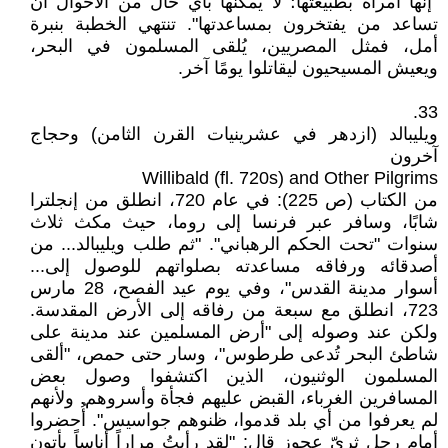
"إنها امرأة بطبيعتها؛ لا يمكنها بأي حال من الأحوال أن
تساعد من يفتخرون بمساعدتها". تنتهي الخطبة بنبرة
أمل، فمثل المصريين، يُلقى المسلمون في البحر،
ويعيش المسيحيون ليقاتلوا يومًا آخر.
33.
ويليبالد (ازدهر في عشرينيات القرن الثامن) وحجاج
آخرون
Willibald (fl. 720s) and Other Pilgrims
من الكتاب (ص 225): في عام 720، انطلق من إنجلترا
شابًا، وسافر عبر فرنسا إلى روما، حيث مكث ثلاث
سنوات "تحت الحكم الرهباني". "ثم طلب ويليبالد... من
أصدقائه ورفاقه مساعدته بصلواتهم للوصول إلى...
أسوار مدينة القدس"، وفي يوم عيد الفصح، 28 مارس
723، انطلق مع سبعة من رفاقه إلى الأرض المقدسة.
ولكن عند وصوله إلى "أرض المسلمين عند مدينة على
شاطئ البحر تُدعى طرطوس"، وسار حتى حمص، "ألقى
المسلمون الوثنيون، الذين اكتشفوا وصول بعض
المسافرين الغرباء، القبض عليهم فجأة وأسروهم. ولأنهم
لم يعرفوا من أي بلد قدموا، ظنوهم جواسيس". أُحضروا
أمام رجل ثريّ عجوز قال: "لقد رأيتُ مراراً أناساً يأتون