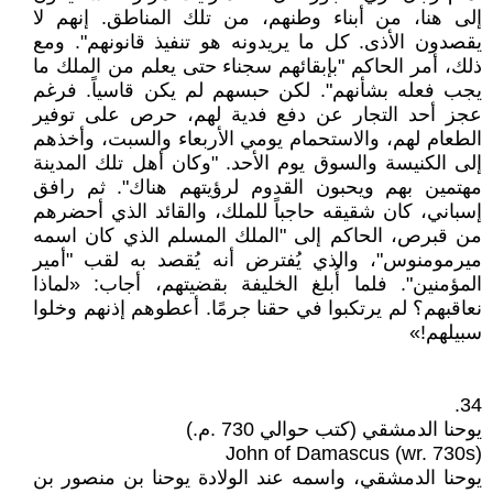
إلى هنا، من أبناء وطنهم، من تلك المناطق. إنهم لا
يقصدون الأذى. كل ما يريدونه هو تنفيذ قانونهم". ومع
ذلك، أمر الحاكم "بإبقائهم سجناء حتى يعلم من الملك ما
يجب فعله بشأنهم". لكن حبسهم لم يكن قاسياً. فرغم
عجز أحد التجار عن دفع فدية لهم، حرص على توفير
الطعام لهم، والاستحمام يومي الأربعاء والسبت، وأخذهم
إلى الكنيسة والسوق يوم الأحد. "وكان أهل تلك المدينة
مهتمين بهم ويحبون القدوم لرؤيتهم هناك". ثم رافق
إسباني، كان شقيقه حاجباً للملك، والقائد الذي أحضرهم
من قبرص، الحاكم إلى "الملك المسلم الذي كان اسمه
ميرمومنوس"، والذي يُفترض أنه يُقصد به لقب "أمير
المؤمنين". فلما أُبلغ الخليفة بقضيتهم، أجاب: «لماذا
نعاقبهم؟ لم يرتكبوا في حقنا جرمًا. أعطوهم إذنهم وخلوا
سبيلهم!»
34.
يوحنا الدمشقي (كتب حوالي 730 .م.)
John of Damascus (wr. 730s)
يوحنا الدمشقي، واسمه عند الولادة يوحنا بن منصور بن