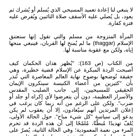
لا ينبغي لنا إعادة تعميد المسيحي الذي يُسلم أو يُشرك ثم
يعود، بل يُصلي عليه الأسقف صلاة التائبين ويُفرض عليه
فترة كفارة.
المرأة المتزوجة من مسلم والتي تقول إنها ستعتنق
الإسلام (thaggar) ما لم يُمنح لها القربان، فينبغي منحها
إياه، ولكن مع عقوبة مناسبة لها.
من الكتاب (ص 163): "يُظهر هذان الحكمان كيف
أصبحت الردة المبكرة عن الإسلام قضية خطيرة، وهي
حقيقة تُوضحها بوضوح نهاية العالم المعاصرة التي تُنذر
بأن "كثيرين من أعضاء الكنيسة سينكرون الإيمان
الحقيقي للمسيحيين، إلى جانب الصليب المقدس
والأسرار العظيمة، دون أن يتعرضوا لأي إكراه أو جلد أو
ضرب". ولكن على الرغم من أنه ربما كان يرغب في
إعلان المرتدين أنهم سيُعادون، إلا أن يعقوب لم يكن
يدعو إلى سياسة "كل شيء مباح". حول الحالة الأولى،
يُلفّ تهديدًا مُبطّنًا، مُلمّحًا إلى أن هذه الردة قد تحرم
المرء من نعمة المعمودية؛ وفي الحالة الثانية، يُصرّ على