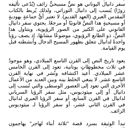
سفر دانيال اليوناني هو نصٌّ مسيحيٌّ زائف (يُدّعى تأليفه
زورًا) يُنسب إلى دانيال التوراتي، ولذلك يُربط بالكتاب
المقدس العبري (العهد القديم). لا تعتبر أيُّ جماعةٍ يهوديةٍ
أو مسيحيةٍ هذا النصَّ قانونيًا أو مرجعًا. يحتوي سفر دانيال
القانوني على الكثير من الصور الرؤيوية، ويتناول هذا
النصُّ، ذو الطابع الرؤيوي، موضوعًا مشابهًا، إذ يصف رؤياً
واحدةً لدانيال تتعلق بظهور المسيح الدجال وأنشطته قبل
يوم القيامة.
يعود تاريخ النص إلى القرن التاسع الميلادي، وهو موجودٌ
في ثلاث مخطوطاتٍ يونانية، تعود إلى القرن الخامس
عشر الميلادي. أُعيد اكتشافه ونُشر في نهاية القرن
التاسع عشر. لا ينبغي الخلط بينه وبين العديد من الأعمال
الأخرى التي تعود إلى العصور الوسطى والتي تُنسب إلى
دانيال أو إلى ميثوديوس، مثل سفر الرؤيا السرياني
لدانيال في القرن السابع، أو سفر الرؤيا العبري لدانيال
في القرن الثاني عشر، أو سفر الرؤيا لـ ميثوديوس
الزائف.
تبدأ الوثيقة بسرد قصة "ثلاثة أبناء لهاجر" يهاجمون