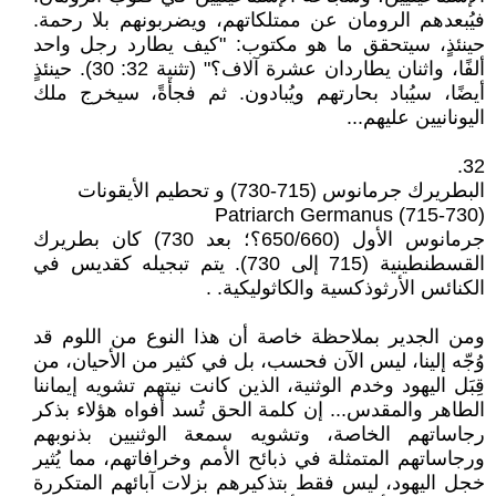
فيُبعدهم الرومان عن ممتلكاتهم، ويضربونهم بلا رحمة.
حينئذٍ، سيتحقق ما هو مكتوب: "كيف يطارد رجل واحد
ألفًا، واثنان يطاردان عشرة آلاف؟" (تثنية 32: 30). حينئذٍ
أيضًا، سيُباد بحارتهم ويُبادون. ثم فجأةً، سيخرج ملك
اليونانيين عليهم...
32.
البطريرك جرمانوس (715-730) و تحطيم الأيقونات
Patriarch Germanus (715-730)
جرمانوس الأول (650/660؟؛ بعد 730) كان بطريرك
القسطنطينية (715 إلى 730). يتم تبجيله كقديس في
الكنائس الأرثوذكسية والكاثوليكية. .
ومن الجدير بملاحظة خاصة أن هذا النوع من اللوم قد
وُجّه إلينا، ليس الآن فحسب، بل في كثير من الأحيان، من
قِبَل اليهود وخدم الوثنية، الذين كانت نيتهم ​​تشويه إيماننا
الطاهر والمقدس... إن كلمة الحق تُسد أفواه هؤلاء بذكر
رجاساتهم الخاصة، وتشويه سمعة الوثنيين بذنوبهم
ورجاساتهم المتمثلة في ذبائح الأمم وخرافاتهم، مما يُثير
خجل اليهود، ليس فقط بتذكيرهم بزلات آبائهم المتكررة