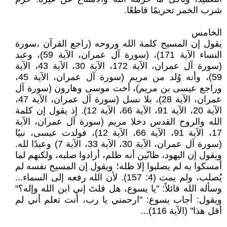
شرب الخمر تحريمًا قاطعًا.
الخامس
يقول إن المسيح كلمة الله وروحه (راجع القرآن ،سورة
النساء الآية 171)، (سورة آل عمران، الآية 59)، وعبد
(سورة آل عمران، الآية 172، الآية 30، الآية 43، الآية
59)، وأنه وُلد من مريم (سورة آل عمران، الآية 45،
وراجع عيسى بن مريم)، أخت موسى وهارون (سورة آل
عمران، الآية 28)، بلا نسل (سورة آل عمران، الآية 47،
الآية 20، الآية 91، الآية 66، الآية 12). إذ يقول إن كلمة
الله والروح القدس دخلا مريم (سورة آل عمران، الآية
17، الآية 91، الآية 66، الآية 12)، فولدت عيسى، نبيًا
(سورة آل عمران، الآية 30، الآية 33، الآية 7) وعبدًا لله.
ويقول إن اليهود، ظانّين أنه ظلم، أرادوا صلبه، ولكنهم لما
أمسكوا به لم يصلبوا إلا ظله؛ ويقول إن المسيح نفسه لم
يُصلب، ولم يمت (4: 157). لأن الله رفعه إلى السماء...
وسأله الله قائلاً: "يا يسوع، هل قلتَ إني ابن الله وإله؟"
ويقول: أجاب يسوع: "ارحمني يا رب، أنت تعلم أني لم
أقل هذا" (الآية 116)...