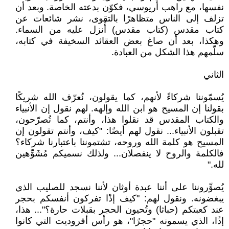
نفسها، مع راهب أريوسي، فكوّن بدعته الخاصة. وبعد أن
تزلف إلى الناس متظاهرًا بالتقوى، نشر شائعات عن
كتاب مقدس (كتاب مقدس) أُنزل عليه من السماء.
وهكذا، بعد أن صاغ بعض العقائد السخيفة في كتابه،
سلّمهم هذا الشكل من العبادة.
الثاني
يُسمّوننا شركاءً لأنهم، كما يقولون، نُعرّف الله شريكًا
بقولنا إن المسيح هو ابن الله وإلهه. لهم نقول إن الأنبياء
والكتاب المقدس قد نقلوا هذا، وأنتم، كما تُصرّحون،
تقبلون الأنبياء... نقول لهم أيضًا: "كيف، وأنتم تقولون إن
المسيح هو كلمة الله وروحه، تشتموننا باعتبارنا شركاء؟
فالكلمة والروح لا ينفصلان... ولذلك نسميكم مُشَوِّهين
لله."
يُصوِّروننا على أننا عبدة أوثان لأننا نسجد للصليب الذي
يبغضونه. ونقول لهم: "كيف إذًا تفركون أنفسكم بحجر
عند كعبتكم (حباثا) وتُحيون الحجر بقبلات حارة؟"... هذا،
إذًا، الذي يسمونه "حجرًا"، هو رأس أفروديت التي كانوا