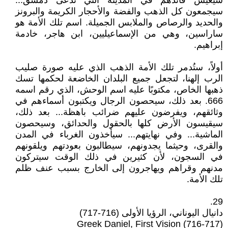
سيعيش قائدهم في المدينة التي تُدعى دمشق...
سيجمعون كل الذهب والفضة والأحجار الكريمة والبرونز
والحديد والرصاص والملابس الجميلة. اسم تلك الأمة هو
ساراسين، وهي من الإسماعيليين، ابن هاجر، خادمة
إبراهيم.
أولاً، ستُدمر تلك الأمة الذهب الذي عليه صورة صليب
الرب إلهنا، لتجعل جميع البلدان الخاضعة لحكمها تسك
ذهبها الخاص، مكتوبًا عليه اسم الوحش، الذي رقم اسمه
666. بعد ذلك، سيحصون الرجال ويكتبون أسماءهم في
وثائقهم، ويفرضون عليهم ضرائب باهظة... بعد ذلك،
سيقيسون الأرض كلها بالحقول والحدائق، وسيحصون
الماشية... وفي نهايتهم... سيأخذون الغرباء في المدن
والقرى، وحيثما يجدونهم، سيطالبون بعودتهم ويلقونهم
في السجون، لأن كثيرين في ذلك الوقت سيتركون
مدنهم وقراهم ويهاجرون إلى الخارج بسبب عنف ظلم
تلك الأمة.
29.
دانيال اليوناني، الرؤيا الأولى (716-717)
Greek Daniel, First Vision (716-717)