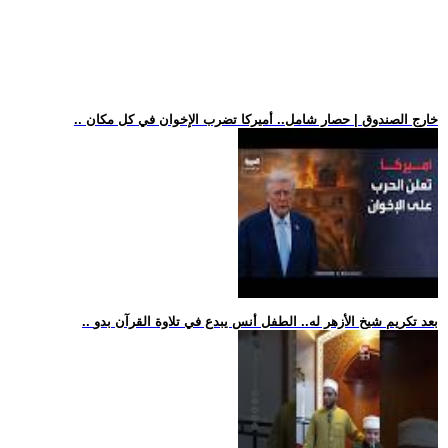
.. خارج الصندوق | حصار شامل.. أميركا تضرب الإخوان في كل مكان
.. بعد تكريم شيخ الأزهر له.. الطفل أنس يبدع في تلاوة القرآن بدو