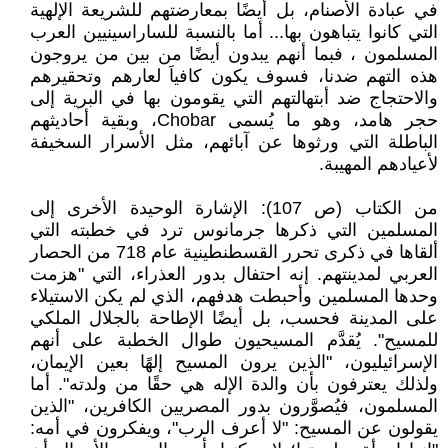
في عبادة الأصنام، بل أيضًا بمعارضتهم للشريعة الإلهية
التي كانوا يتباهون بها... أما بالنسبة للساراسينيين العرب
المسلمون ، فبما أنهم يبدون أيضًا من بين من يروجون
هذه التهم ضدنا، فسوف يكون كافياَ لعارهم وتحقيرهم
والاحتجاج ضد أبتهالتهم التي يقومون بها في البرية إلى
حجر هامد، وهو ما يُسمى Chobar، وبقية أحاديثهم
الباطلة التي ورثوها عن آبائهم، مثل الأسرار السخيفة
لأعيادهم المهيبة.
من الكتاب (ص 107): الإشارة الوحيدة الأخرى إلى
المسلمين التي ذكرها جرمانوس ترد في خطبته التي
ألقاها في ذكرى تحرر القسطنطينية عام 718 من الحصار
العربي لمدينتهم. إنه احتفال بدور العذراء، التي "هزمت
وحدها المسلمين وأحبطت هدفهم، الذي لم يكن الاستيلاء
على المدينة فحسب، بل أيضًا الإطاحة بالجلال الملكي
للمسيح". يُقدَّم المسيحيون طوال الخطبة على أنهم
الإسرائيليون، "الذين يرون المسيح إلهًا بعين الإيمان،
ولذلك يعترفون بأن والدة الإله هي حقًا من ولدته". أما
المسلمون، فيُصوَّرون بدور المصريين الكافرين، "الذين
يقولون عن المسيح: "لا أعرف الرب"، ويفكرون في أمه: