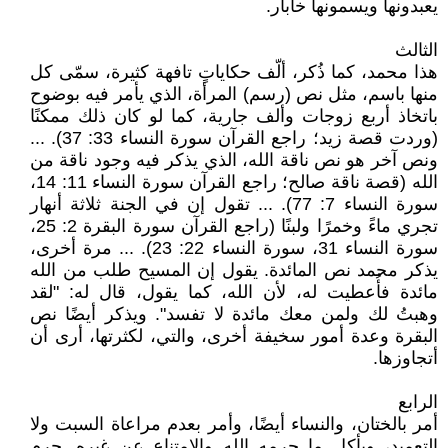
يعبدونها ويسمونها خابار.
الثالث
هذا محمد، كما ذُكر، ألّف حكاياتٍ تافهة كثيرة، سمّى كل
منها باسم، مثل نص (رسم) المرأة، الذي يأمر فيه بوضوح
باتخاذ أربع زوجات وألف جارية، كما لو كان ذلك ممكنًا
(وردت قصة زيد؛ راجع القرآن سورة النساء 33: 37). ...
ونص آخر هو نص ناقة الله، الذي يذكر فيه وجود ناقة من
الله (قصة ناقة صالح؛ راجع القرآن سورة النساء 11: 14،
سورة النساء 7: 77). ... تقول إن في الجنة ثلاثة أنهار
تجري ماءً وخمرًا ولبنًا (راجع القرآن سورة البقرة 2: 25،
سورة النساء 31، سورة النساء 22: 23). ... مرة أخرى،
يذكر محمد نص المائدة. يقول إن المسيح طلب من الله
مائدة فأُعطيت له، لأن الله، كما يقول، قال له: "لقد
وهبتُ لك ولمن معك مائدة لا تفسد". ويذكر أيضًا نص
البقرة وعدة أمور سخيفة أخرى، والتي، لكثرتها، أرى أن
أتجاوزها.
الرابع
أمر بالختان، والنساء أيضًا، وأمر بعدم مراعاة السبت ولا
التعميد، وبأكل ما حرمه الله والامتناع عن غيره. حرم