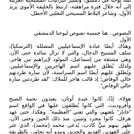
نشأ يوحنا في دمشق، وتشير التراثيات المسيحية العربية
إلى أنه خلال فترة مراهقته، ارتبط بالخليفة الأموي يزيد
الأول، وشاعر البلاط المسيحي التغلبي الأخطل.
النصوص , هنا خمسة نصوص ليوحنا الدمشقي
الأول
وهناك أيضًا عبادة الإسماعيليين المضللة (الثرسكيا)،
سلف المسيح الدجال، والتي لا تزال سائدة حتى الآن.
وهي مشتقة من إسماعيل، المولود لإبراهيم من هاجر،
ولذلك يُطلق عليهم اسم الهاجريين والإسماعيليين.
ويُطلق عليهم أيضًا اسم السراسنة، لأن سارة طردتهم
خالي الوفاض؛ إذ قالت هاجر للملاك: "لقد طردتني سارة
خالي الوفاض".
هؤلاء، إذًا، كانوا عبدة أوثان، يعبدون نجمة الصبح
وأفروديت، التي كانوا يُطلقون عليها في الواقع اسم
"خابار" بلغتهم، والتي تعني "العظيمة". وهكذا، حتى عهد
هرقل، كانوا مجرد وثنيين. منذ ذلك الحين وحتى الآن،
ظهر بينهم نبيٌّ كاذب، يُدعى محمد (محمد)، الذي عثر
على العهدين القديم والجديد، ويبدو أنه تحاور، بالطريقة