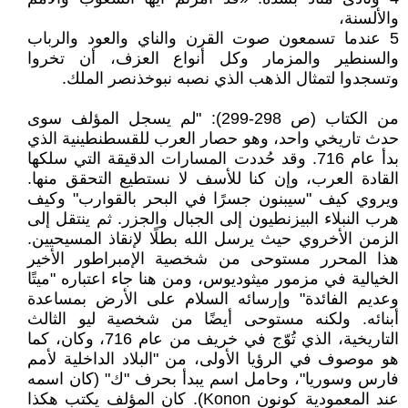
والألسنة،
5 عندما تسمعون صوت القرن والناي والعود والرباب
والسنطير والمزمار وكل أنواع العزف، أن تخروا
وتسجدوا لتمثال الذهب الذي نصبه نبوخذنصر الملك.
من الكتاب (ص 298-299): "لم يسجل المؤلف سوى
حدث تاريخي واحد، وهو حصار العرب للقسطنطينية الذي
بدأ عام 716. وقد حُددت المسارات الدقيقة التي سلكها
القادة العرب، وإن كنا للأسف لا نستطيع التحقق منها.
ويروي كيف "سيبنون جسرًا في البحر بالقوارب" وكيف
هرب النبلاء البيزنطيون إلى الجبال والجزر. ثم ينتقل إلى
الزمن الأخروي حيث يرسل الله بطلًا لإنقاذ المسيحيين.
هذا المحرر مستوحى من شخصية الإمبراطور الأخير
الخيالية في مزمور ميثوديوس، ومن هنا جاء اعتباره "ميتًا
وعديم الفائدة" وإرسائه السلام على الأرض بمساعدة
أبنائه. ولكنه مستوحى أيضًا من شخصية ليو الثالث
التاريخية، الذي تُوّج في خريف من عام 716، وكان، كما
هو موصوف في الرؤيا الأولى، من "البلاد الداخلية لأمم
فارس وسوريا"، وحامل اسم يبدأ بحرف "ك" (كان اسمه
عند المعمودية كونون Konon). كان المؤلف يكتب هكذا