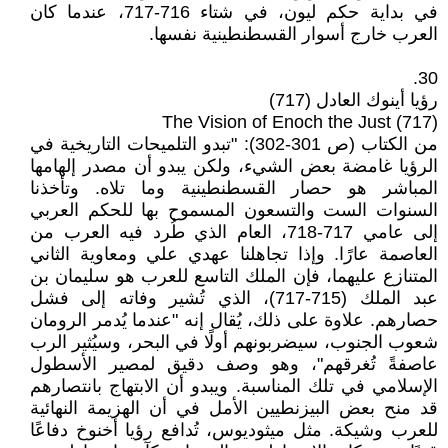
في بداية حكم ليون، في شتاء 716-717، عندما كان
العرب خارج أسوار القسطنطينية نفسها.
30.
رؤيا أينوك العادل (717)
The Vision of Enoch the Just (717)
من الكتاب (ص 301-302): "تبدو التلميحات التاريخية في
الرؤيا غامضة بعض الشيء، ولكن يبدو أن مصدر إلهامها
المباشر هو حصار القسطنطينية وما تلاه. وتأخذنا
السنوات الست والتسعون المسموح بها للحكم العربي
إلى عامي 717-718، العام الذي طُرد فيه العرب من
العاصمة عارًا. وإذا تجاهلنا عهدي علي ومعاوية الثاني
المتنازع عليهما، فإن الملك التاسع للعرب هو سليمان بن
عبد الملك (715-717)، الذي تُشير وفاته إلى فشل
حصارهم. علاوة على ذلك، يُقال إنه "عندما يُدمر الرومان
شعوب الجنوب، سيضربونهم أولًا في البحر، وسيُثير الرب
عاصفةً تُغرقهم"، وهو وصف دقيق لمصير الأسطول
الإسلامي في تلك المناسبة. ويبدو أن الابتهاج بانتصارهم
قد منح بعض البيزنطيين الأمل في أن الهزيمة النهائية
للعرب وشيكة. مثل ميثوديوس، تُدافع رؤيا أخنوخ دفاعًا