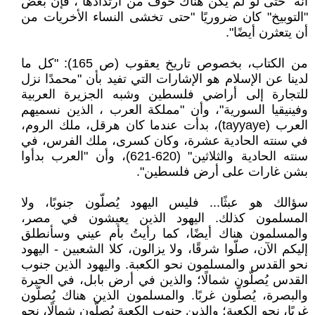
أنه "حتى لو لم يكن هناك خوف من ارتدادها"، فإن بعض
"التوبيخ" كان ضروريًا "حتى تخشى النساء الأخريات من
أن يتعثرن أيضًا".
من الكتاب، بخصوص تاريخ يعقوب (ص 165): "كل ما
لدينا عن الإسلام هو الإشارات التي تفيد بأن "محمدًا نزل
للتجارة إلى أراضي فلسطين وشبه الجزيرة العربية
وفينيقيا السورية"، وأن "مملكة العرب ، الذين نسميهم
العرب (tayyaye)، بدأت عندما كان هرقل، ملك الروم،
في سنته الحادية عشرة، وكان كسرى، ملك الفرس، في
سنته الحادية والثلاثين" (620-621)، وأن "العرب بدأوا
بشن غارات على أرض فلسطين".
سؤالك هو عبثًا... فليس اليهود يُصلّون جنوبًا، ولا
المسلمون كذلك. اليهود الذين يعيشون في مصر،
والمسلمون هناك أيضًا، كما رأيتُ بأم عيني وسأنطلق
إليكم الآن، صلّوا شرقًا، ولا يزالون، كلا الشعبين - اليهود
نحو القدس والمسلمون نحو الكعبة. واليهود الذين جنوب
القدس يُصلّون شمالًا؛ والذين في أرض بابل، في الحيرة
والبصرة، يُصلّون غربًا. والمسلمون الذين هناك يُصلّون
غربًا، نحو الكعبة؛ والذين جنوب الكعبة يُصلّون شمالًا، نحو