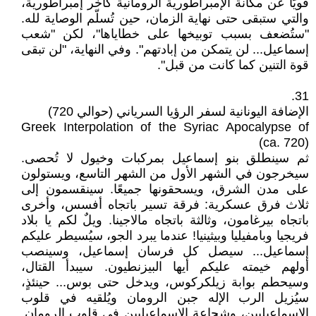
قويًا عن مكانة الإمبراطورية الرومانية كآخر إمبراطورية،
والتي ستبقى حتى نهاية الزمان، حين تُسلّم الوصاية لله.
"ستُضعف بسبب توبيخها على خطاياها"، لكن "شعب
إسماعيل... لن يتمكن من إبادتهم". وفي النهاية، "لن تبقى
قوة التنين كما كانت من قبل".
31.
الإضافة اليونانية لسفر الرؤيا السرياني (حوالي 720)
Greek Interpolation of the Syriac Apocalypse of
(ca. 720)
ثم سينطلق بنو إسماعيل بمركبات وخيول لا تُحصى.
سيخرجون في الشهر الأول من الشهر التاسع، ويستولون
على مدن الشرق، ويسحقونها جميعًا. سينقسمون إلى
ثلاث فرق عسكرية: فرقة تسير باتجاه أفسس، وأخرى
باتجاه بيرغامون، وثالثة باتجاه مالاجينا. ويلٌ لكم يا بلاد
فريجيا وبامفيليا وبيثينيا! عندما يبرد الجو، سيُسيطر عليكم
إسماعيل... سيصل كل فرسان إسماعيل، وسينصب
أولهم خيمته عليكم أيها البيزنطيون. سيبدأ القتال،
وسيحطم بوابة زيلكركوس، ويدخل حتى بوس... حينئذٍ،
سيُزيل الرب الإله جبن الرومان ويُلقيه في قلوب
الإسماعيليين، وشجاعة الإسماعيليين في قلوب الرومان.