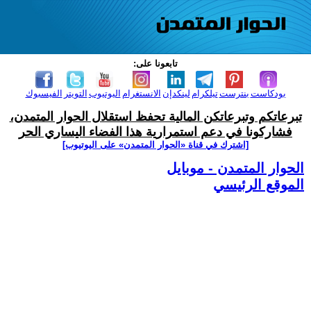
تابعونا على:
بودكاست
بنترست
تيلكرام
لينكدإن
الانستغرام
اليوتيوب
التويتر
الفيسبوك
تبرعاتكم وتبرعاتكن المالية تحفظ استقلال الحوار المتمدن،
فشاركونا في دعم استمرارية هذا الفضاء اليساري الحر
[اشترك في قناة ‫«الحوار المتمدن» على اليوتيوب]
الحوار المتمدن - موبايل
الموقع الرئيسي