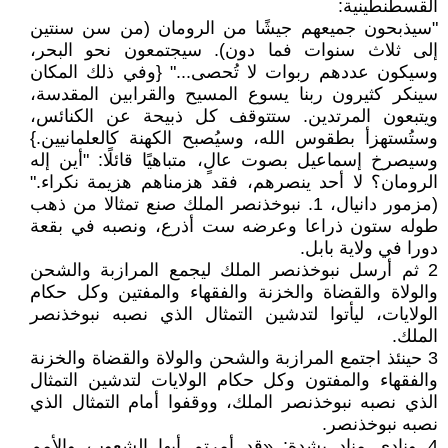
القسطنطينية:
"سيذبحون جميعهم جيشًا من الرومان (من سن سنتين
إلى ثلاث سنوات فما دون). سيجتمعون نحو البحر،
وسيكون عددهم ربوات لا تُحصى..." {وفي ذلك المكان
سينكر كثيرون ربنا يسوع المسيح والقرابين المقدسة،
ويتبعون المرتدين. ستتوقف كل ذبيحة عن الكنائس،
وستُستهزأ بطقوس الله، وسيُصبح الكهنة كالعلمانيين.}
وسيصرخ إسماعيل بصوت عالٍ، متباهيًا قائلًا: "أين إله
الرومان؟ لا أحد ينصرهم، فقد هزمناهم هزيمة نكراء."
(مزمور دانيال، 1. نبوخذنصر الملك صنع تمثالا من ذهب
طوله ستون ذراعا وعرضه ست أذرع، ونصبه في بقعة
دورا في ولاية بابل.
2 ثم أرسل نبوخذنصر الملك ليجمع المرازبة والشحن
والولاة والقضاة والخزنة والفقهاء والمفتين وكل حكام
الولايات، ليأتوا لتدشين التمثال الذي نصبه نبوخذنصر
الملك.
3 حينئذ اجتمع المرازبة والشحن والولاة والقضاة والخزنة
والفقهاء والمفتون وكل حكام الولايات لتدشين التمثال
الذي نصبه نبوخذنصر الملك، ووقفوا أمام التمثال الذي
نصبه نبوخذنصر.
4 ونادى مناد بشدة: «قد أمرتم أيها الشعوب والأمم