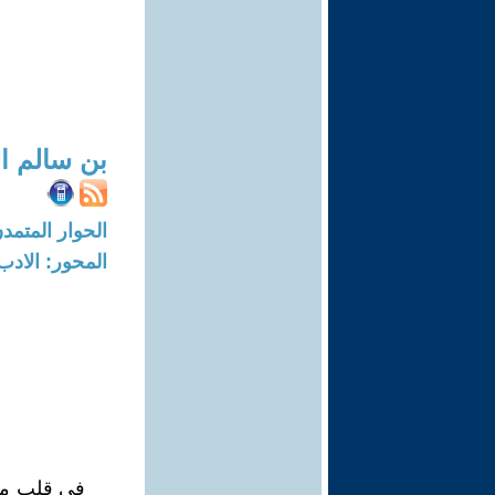
بن سالم ال
الحوار المتمدن-العدد: 8358 - 25
المحور: الادب
في قلب مدي