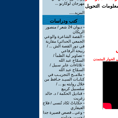
مهرجان لوكارنو ...
معلومات التحويل
المزيد.....
كتب ودراسات
-
ديوان 24 شعر / منصور
الريكان
-
القصة الشاعرة والوعي
الجمعي الحداثي/ مقاربة
في دور القصة الش ... /
ربيحة الرفاعي
-
تصاوير لية الظمأ /
الحوار المتمدن
السمّاح عبد الله
-
ثلاثاءات عابر سبيل /
السمّاح عبد الله
-
ملامــح التجريــب في
كتابـات السيـد حـافظ من
خلال روايته يو ... /
سلسبيل كريبع
-
قناديل الحكمة / د. خالد
زغريت
-
حكاياتْ تَكاد تُنسى / فلاح
العيفاري
-
وعي ـ قصص قصيرة جدا
/ حسين جداونه