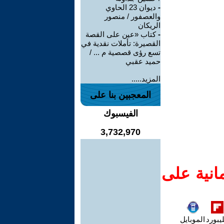
-
ديوان 23 الحاوي
والعصفور / منصور
الريكان
-
كتاب «عين على القصة
القصيرة: تأملات نقدية في
تسع رؤى قصصية م ... /
حميد عقبي
المزيد.....
المعجبين بنا على
الفيسبوك
3,732,970
انية على
يبورد
الموبايل