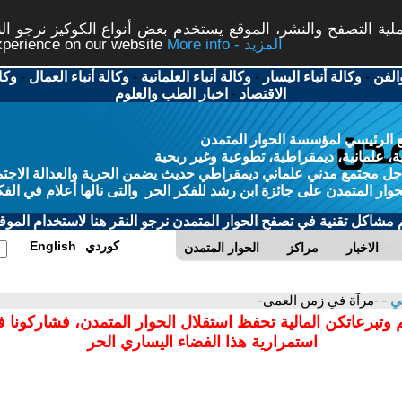
ة التصفح والنشر، الموقع يستخدم بعض أنواع الكوكيز نرجو النق
More info - المزيد
experience on our website
الفن
-
وكالة أنباء اليسار
-
وكالة أنباء العلمانية
-
وكالة أنباء العمال
-
وكا
الاقتصاد
-
اخبار الطب والعلوم
 الرئيسي لمؤسسة الحوار المتمدن
، علمانية، ديمقراطية، تطوعية وغير ربحية
ل مجتمع مدني علماني ديمقراطي حديث يضمن الحرية والعدالة الاجتم
حوار المتمدن على جائزة ابن رشد للفكر الحر والتى نالها أعلام في الفك
م مشاكل تقنية في تصفح الحوار المتمدن نرجو النقر هنا لاستخدام الموقع
كوردي
English
الاخبار
مراكز
الحوار المتمدن
لي
- -مرآة في زمن العمى-
 وتبرعاتكن المالية تحفظ استقلال الحوار المتمدن، فشاركونا 
استمرارية هذا الفضاء اليساري الحر