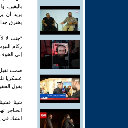
باليقين. و
يريد أن ي
يخترق جدا
"جئت لا لأ
ركام البيو
إلى الخوف
صمت ثقيل خ
عسكريا تلك
يقول الحقي
شيئا فشيئا
الحناجر ت
الشك في يق