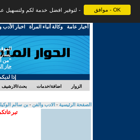
موافق - OK
لتوفير افضل خدمة لكم ولتسهيل عملي
أخبار عامة
-
وكالة أنباء المرأة
-
اخبار الأدب و
الموقع
يسارية
"من أج
حاز ال
إذا لديك
الزوار
اضافة/خدمات
بحث/الارشيف
الصفحة الرئيسية
-
الادب والفن
-
بن سالم الوكي
تبرعاتكم