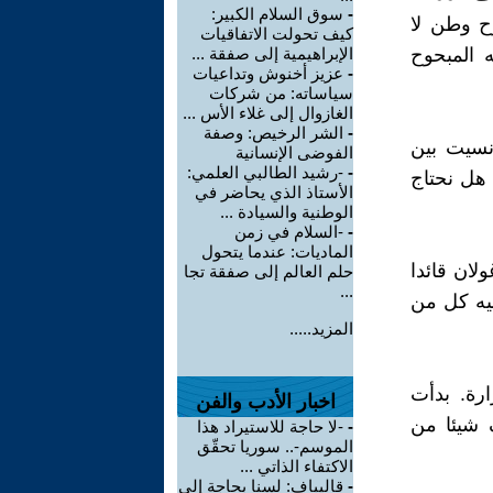
-
سوق السلام الكبير:
ح وطن لا
كيف تحولت الاتفاقيات
 المبحوح
الإبراهيمية إلى صفقة ...
-
عزيز أخنوش وتداعيات
سياساته: من شركات
الغازوال إلى غلاء الأس ...
-
الشر الرخيص: وصفة
 نسيت بين
الفوضى الإنسانية
-
-رشيد الطالبي العلمي:
 هل نحتاج
الأستاذ الذي يحاضر في
الوطنية والسيادة ...
-
-السلام في زمن
الماديات: عندما يتحول
ان قائدا
حلم العالم إلى صفقة تجا
...
يه كل من
المزيد.....
رة. بدأت
اخبار الأدب والفن
 شيئا من
-
-لا حاجة للاستيراد هذا
الموسم-.. سوريا تحقّق
الاكتفاء الذاتي ...
-
قاليباف: لسنا بحاجة إلى