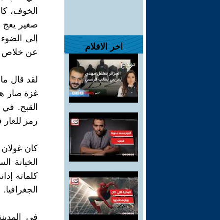
الخوف، كان
صغير يعج ب
إلى الضوء
اخر الافلام
عن خلاص م
لقد قال ما
غزة صار هو
القبح. في 
رمز للعار 
كان غولان 
الخيانة ا
كلماته إدان
الجغرافيا.
في المدين