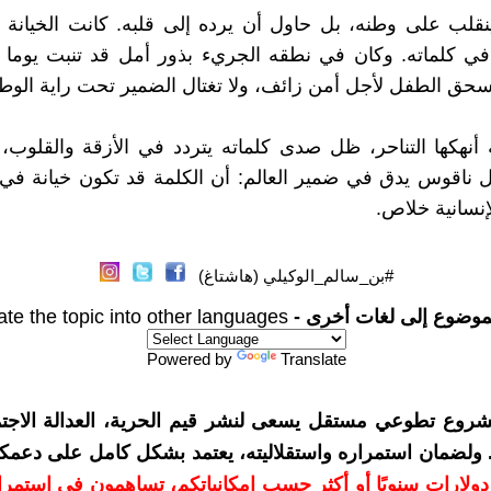
ينقلب على وطنه، بل حاول أن يرده إلى قلبه. كانت الخيان
 في كلماته. وكان في نطقه الجريء بذور أمل قد تنبت يوما م
تسحق الطفل لأجل أمن زائف، ولا تغتال الضمير تحت راية الوط
أنهكها التناحر، ظل صدى كلماته يتردد في الأزقة والقلوب،
ناقوس يدق في ضمير العالم: أن الكلمة قد تكون خيانة في 
إنسانية خلاص.
#بن_سالم_الوكيلي (هاشتاغ)
موضوع إلى لغات أخرى -
ate the topic into other languages
Powered by
Translate
شروع تطوعي مستقل يسعى لنشر قيم الحرية، العدالة الاجتم
. ولضمان استمراره واستقلاليته، يعتمد بشكل كامل على دعمك
دعمكم بمبلغ 10 دولارات سنويًا أو أكثر حسب إمكانياتكم، تساهمون في استم