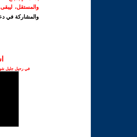
والمستقل، ليبقى ص
والمشاركة في دع
ا‫
في رحيل جليل شهبا