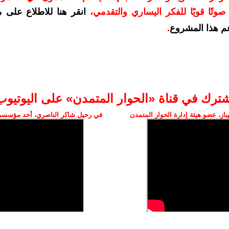
وتًا قويًا للفكر اليساري والتقدمي
،
انقر هنا للاطلاع على 
م هذا المشروع
.
شترك في قناة «الحوار المتمدن» على اليوتيوب
ز، عضو هيئة إدارة الحوار المتمدن
في رحيل شاكر الناصري، أحد مؤسسي 