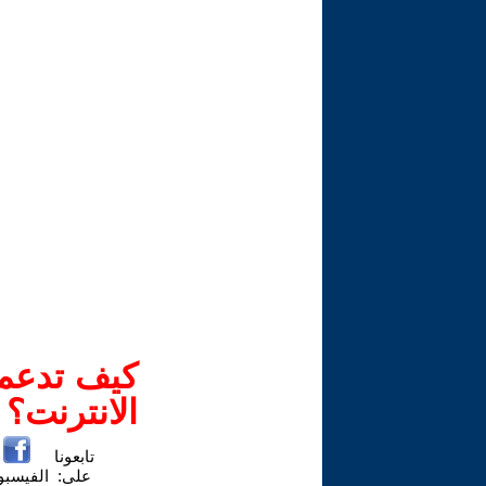
كيف تدعم-
الانترنت؟
تابعونا
على:
الفيسب