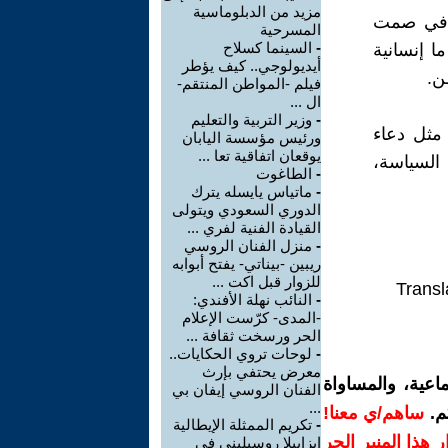
مزيد من الدبلوماسية
ة في صمت
المسرحية
-
السينما كسلاح
ا إنسانية
أيديولوجي.. كيف يؤطر
ن.
فيلم -المواطن المنتقم-
ال ...
-
وزير التربية والتعليم
 مثل دعاء
ورئيس مؤسسة اليابان
يوقعان اتفاقية تعا ...
السياسة،
-
الطاغوت
-
ماتياس يايسله يترك
الدوري السعودي ويتولى
القيادة الفنية لفري ...
-
منزل الفنان الروسي
ريبين -بيناتي- يفتح أبوابه
للزوار قبل اكت ...
Transl
-
النائب نهلة الأفندي:
-المدى- كرّست الإعلام
الحر ورسخت ثقافة ...
-
لوحات تروي الحكايات..
معرض يحتفي بإرث
اعية، والمساواة
الفنان الروسي إيفان بي
...
م.
ساهم/ي معنا!
-
تكريم الممثلة الإيطالية
رار هذا المنبر الحر
إيزابيلا روسيليني في