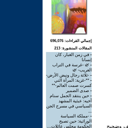
إجمالي القراءات: 696,076
المقالات المنشورة: 213
-
في زمن الغبار، كان
إنسانا
-
🌿 -غرسة في التراب
الغريب- 🌿
-
-ثلاثة رجال ونبض الأرض-
-
**-غزية: المرأة التي
كسرت صمت العالم-**
-
صدى الضمير
-
حين ينتقد الجمل سنام
أخيه: عبثية المشهد
السياسي في مسرح الجن
...
-
-مملكة السياسة
الوراثية: حين تصبح
قصف وضجيج
الحكومة مجلس عائلات…