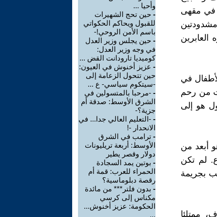
وأحيا ...
، في مقهى
-
حين تحج الشهيرات
للقبول ويحاكم الحكواتي
 مشدودتين
باسم الأمن الروحي!-
العابرين
-
حين يجلس وزير العدل
في وجه وزير العدل:
كوميديا تارودانت القض ...
-
عزيز أخنوش في العيون:
حين تتحول الزعامة إلى
لأطفال في
-سيتكوم سياسي- ع ...
ت من رحم
-
-مرحبا بالمتسولين في
الشرق الأوسط: صدقة أم
ول هو إلى
جزية؟-
-
-التعليم العالي جدا... في
الانحدار -!
-
ترامب في الشرق
الأوسط: أربعة تريليونات
و أبعد من
دولار وقصر يطير
. لم تكن
-
بوتين يمد السجادة
الحمراء للعرب: قمة أم
قب بجريمة
رقصة دبلوماسية؟
-
بدون فلتر*** من مائدة
مكناس إلى كرسي
الحكومة: عزيز أخنوش...
، ممتلئا
...