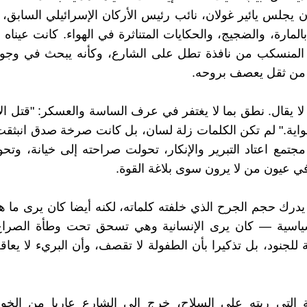
 يجلس يائير غولان، نائب رئيس الأركان الإسرائيلي السابق
المارة، والضجيج، والحكايات المتناثرة في الهواء. كانت عيناه
 المنسكب من نافذة تطل على الشارع، وكأنه يبحث في وجوه 
ن ثقل يعصف بروحه.
 لا يقال. نطق بما لا يغتفر في عرف الساسة والعسكر: "قتل ا
اية." لم تكن الكلمات زلة لسان، بل كانت صرخة صدق انبثق
مجتمع اعتاد التبرير والإنكار، تحولت صراحته إلى خيانة، وتح
في عيون من لا يرون سوى بلاغة القوة.
يدرك حجم الجرح الذي خلفته كلماته، لكنه أيضا كان يرى ما ه
لسياسية — كان يرى الإنسانية وهي تسحق تحت وطأة الصراع
ة للجنود، بل تذكيرا بأن الطفولة لا تقصف، وأن البريء لا يعا
ة التي ربته على السلاح، خرج إلى الشارع عاريا من الخوف