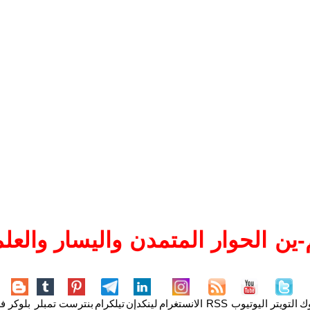
ين الحوار المتمدن واليسار والعلم
وك
التويتر
اليوتيوب
RSS
الانستغرام
لينكدإن
تيلكرام
بنترست
تمبلر
بلوكر
فل