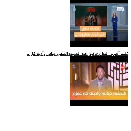
.. كلمة أخيرة -الفنان توفيق عبد الحميد: التمثيل حياتي وأديته كل