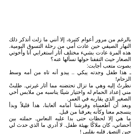
بالرغم من مرور أعوام كثيرة، إلا أنني ما زلت أتذكر ذلك
النهار الصيفي حين عادت أمي من رحلة التسوق اليومية.
هذه المرة عادت بشيء مختلف أثار استغرابي أنا وأخوتي
الصغار حيث التففنا حولها نسألها عنه؟
بصوت متعب أجابت:
ـ هذا طفل وجدته يبكي .. يبدو أنه تاه من أمه وسط
الزحام!
نظرتُ إليه وهي ما تزال تحتضنه مما أثار غيرتي. طلبتْ
مني إعداد الحمام له واختيار شيئًا يناسبه من ملابس أخي
الصغير الذي يقاربه في العمر.
وبعد أن أطعمناه وفرشنا أمامه ألعابنا، هدأ قليلاً وبدأ
ينسجم معنا وكأنه يعرفنا من قبل.
ما هي إلا لحظات حتى بدا عليه النعاس. حملته بين
أحضاني، كان ملاكًا بهيئة طفل. لا أدري ما الذي حدث لي
حين التصق قلبه بقلبي !