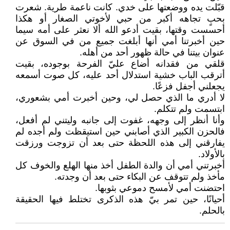
قبّلت يده ووضعتها على خدي. كانت ناعمة طرية. شعرت
بحبٍ تجاهه أكبر من حبي لأخوتي الصغار أو هكذا
أحسست وقتها، بقيت أدعو الله ألا نعثر على أمه سيما
حين أخبرتنا أمي أنها أبلغت جميع من في السوق عن
عنوان بيتنا في حالة ظهور أحد من أهله.
قلقي من فقدانه أضاع عليّ الفرحة بوجوده، بقيت
أترقب الباب خشية استدلال أحد عليه، كل صوت أسمعه
يجعلني أجفل فزعًا.
لا أدري ما الذي حصل لي، وحين أخبرت أمي بشعوري،
ابتسمت ولم تتكلم.
وأنا أنظر إلى وجهه، غفوت إلى جانبه وليتني لم أفعل،
فالحزن الكبير الذي أصابني حين استيقظت ولم أجده لم
يفارقني إلى هذه اللحظة حتى بعد أن تزوجت ورزقت
بالأولاد.
أخبرتني أمي أن والدة الطفل أخذ منها الهلع والخوف كل
مأخذ ولم تتوقف عن البكاء حتى بعد أن وجدته.
احتضنت أمي لأمسح دموعي بثوبها.
أحيانًا، حين تمر بيّ هذه الذكرى تختلط فيها الحقيقة
بالحلم.