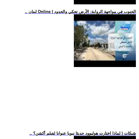
.. لبنان Online | الجنوب في مواجهة الرواية: الأرض تحكي والحدود
.. شبكات | لماذا اختارت هوليوود حديثا نبويا عنوانا لفيلم أكشن؟