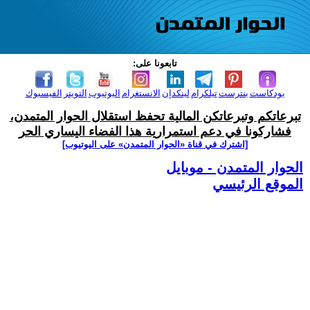
تابعونا على:
بودكاست
بنترست
تيلكرام
لينكدإن
الانستغرام
اليوتيوب
التويتر
الفيسبوك
تبرعاتكم وتبرعاتكن المالية تحفظ استقلال الحوار المتمدن،
فشاركونا في دعم استمرارية هذا الفضاء اليساري الحر
[اشترك في قناة ‫«الحوار المتمدن» على اليوتيوب]
الحوار المتمدن - موبايل
الموقع الرئيسي