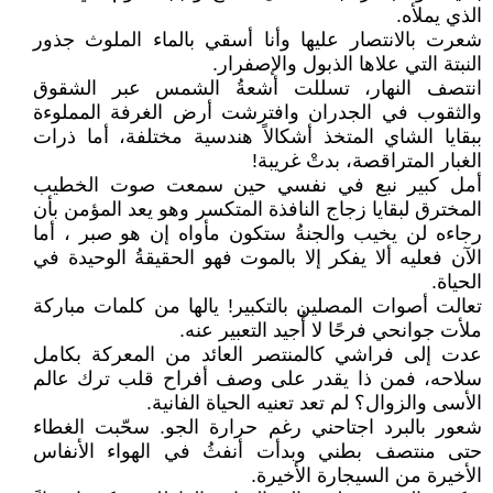
الذي يملأه.
شعرت بالانتصار عليها وأنا أسقي بالماء الملوث جذور
النبتة التي علاها الذبول والإصفرار.
انتصف النهار، تسللت أشعةُ الشمس عبر الشقوق
والثقوب في الجدران وافترشت أرض الغرفة المملوءة
ببقايا الشاي المتخذ أشكالاً هندسية مختلفة، أما ذرات
الغبار المتراقصة، بدتْ غريبة!
أمل كبير نبع في نفسي حين سمعت صوت الخطيب
المخترق لبقايا زجاج النافذة المتكسر وهو يعد المؤمن بأن
رجاءه لن يخيب والجنةُ ستكون مأواه إن هو صبر ، أما
الآن فعليه ألا يفكر إلا بالموت فهو الحقيقةُ الوحيدة في
الحياة.
تعالت أصوات المصلين بالتكبير! يالها من كلمات مباركة
ملأت جوانحي فرحًا لا أُجيد التعبير عنه.
عدت إلى فراشي كالمنتصر العائد من المعركة بكامل
سلاحه، فمن ذا يقدر على وصف أفراح قلب ترك عالم
الأسى والزوال؟ لم تعد تعنيه الحياة الفانية.
شعور بالبرد اجتاحني رغم حرارة الجو. سحّبت الغطاء
حتى منتصف بطني وبدأت أنفثُ في الهواء الأنفاس
الأخيرة من السيجارة الأخيرة.