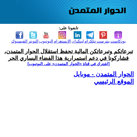
تابعونا على:
بودكاست
بنترست
تيلكرام
لينكدإن
الانستغرام
اليوتيوب
التويتر
الفيسبوك
تبرعاتكم وتبرعاتكن المالية تحفظ استقلال الحوار المتمدن،
فشاركونا في دعم استمرارية هذا الفضاء اليساري الحر
[اشترك في قناة ‫«الحوار المتمدن» على اليوتيوب]
الحوار المتمدن - موبايل
الموقع الرئيسي