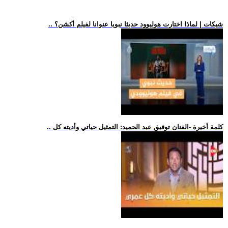
.. شبكات | لماذا اختارت هوليوود حديثا نبويا عنوانا لفيلم أكشن؟
.. كلمة أخيرة -الفنان توفيق عبد الحميد: التمثيل حياتي وأديته كل