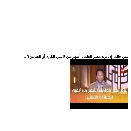
.. مين قالك إن بره مصر العلماء أشهر من لاعبي الكرة أو الفنانين؟