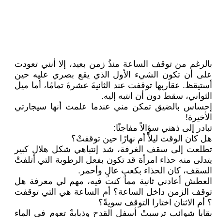
بالرغم من توقف الساعة منذُ زمن بعيد، إلا أنني تعودت
على أن تكون الشيء الأول الذي يقع بصري عليه حين
أستيقظ. عقاربها توقفت عند الثانيةَ عشرةَ تمامًا، أما ميل
الثواني، سقط دون أن انتبه إليه.
إحساس بالضيق تمكن مني عندما علمت أنها سيجارتي
الأخيرة!
تبادر إلى ذهني سؤالاً مفاجئًا:
هل كان الوقت ليلاً أم نهارًا حين توقفتْ؟
تطلعت إلى سقف الغرفة، شد إنتباهي شكل هلال كبير
يتدلى منه حذاء امرأة قد تكون بفعل الرطوبة التي أتلفتْ
السقف، كان الحذاء بكعبٍ عالٍ وأحمر.
العطش أعادني ثانية مما كنت فيه، مهم لي معرفة هل
توقف الزمن داخل الساعة؟ أم الساعة هي التي توقفت
؟ أم الاثنان اختارا التوقف سويةً؟
بقايا شوائب ترسبتْ أسفل القدح وذبابةٌ تعوم في الماء