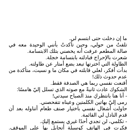
ما إن دخلت حتى ابتسم لي.
تلفتُ من حولي، وحين تأكدتُ بأنني الوحيدة معه في
صالة المطعم عرفت أنه يخصني بتلك الابتسامة.
شعرت بالإحراج فبادلته بابتسامة خجلة.
الطاولة التي اخترتها تبعد بضع أمتار عن طاولته.
بدأت أفكر، لعلي قابلته في مكان ما و نسيت، متأكدة من
عدم حدوث ذلك!
أقنعت نفسي ربما هي الصدفة فقط.
الشكوك عادت ثانيةً مع صوته الذي تسلل إليّ هامسًا:
- أنا هنا بانتظركِ منذ الصباح سيدتي!
رمى إليّ بهاتين الكلمتين وعيناه تتفحصني.
حاولت أشغال نفسي باختيار صنف طعام أتناوله بعد أن
قدم النادل لي القائمة.
- تكلمي، لن تجدي أحدًا غيري يستمع إليكِ.
فكرت في الهاتف كوسيلة أتحايل بها على الموقف.