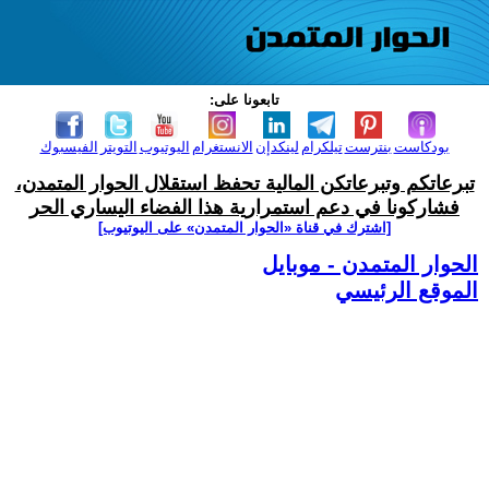
تابعونا على:
بودكاست
بنترست
تيلكرام
لينكدإن
الانستغرام
اليوتيوب
التويتر
الفيسبوك
تبرعاتكم وتبرعاتكن المالية تحفظ استقلال الحوار المتمدن،
فشاركونا في دعم استمرارية هذا الفضاء اليساري الحر
[اشترك في قناة ‫«الحوار المتمدن» على اليوتيوب]
الحوار المتمدن - موبايل
الموقع الرئيسي