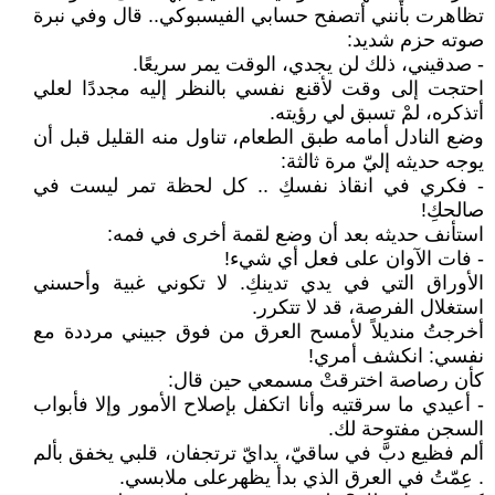
تظاهرت بأنني أتصفح حسابي الفيسبوكي.. قال وفي نبرة
صوته حزم شديد:
- صدقيني، ذلك لن يجدي، الوقت يمر سريعًا.
احتجت إلى وقت لأقنع نفسي بالنظر إليه مجددًا لعلي
أتذكره، لمْ تسبق لي رؤيته.
وضع النادل أمامه طبق الطعام، تناول منه القليل قبل أن
يوجه حديثه إليّ مرة ثالثة:
- فكري في انقاذ نفسكِ .. كل لحظة تمر ليست في
صالحكِ!
استأنف حديثه بعد أن وضع لقمة أخرى في فمه:
- فات الآوان على فعل أي شيء!
الأوراق التي في يدي تدينكِ. لا تكوني غبية وأحسني
استغلال الفرصة، قد لا تتكرر.
أخرجتُ منديلاً لأمسح العرق من فوق جبيني مرددة مع
نفسي: انكشف أمري!
كأن رصاصة اخترقتْ مسمعي حين قال:
- أعيدي ما سرقتيه وأنا اتكفل بإصلاح الأمور وإلا فأبواب
السجن مفتوحة لك.
ألم فظيع دبَّ في ساقيّ، يدايّ ترتجفان، قلبي يخفق بألم
. عِمّتُ في العرق الذي بدأ يظهرعلى ملابسي.