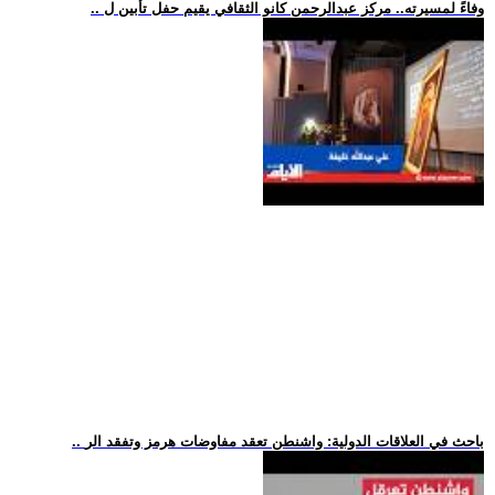
.. وفاءً لمسيرته.. مركز عبدالرحمن كانو الثقافي يقيم حفل تأبين ل
.. باحث في العلاقات الدولية: واشنطن تعقد مفاوضات هرمز وتفقد الر