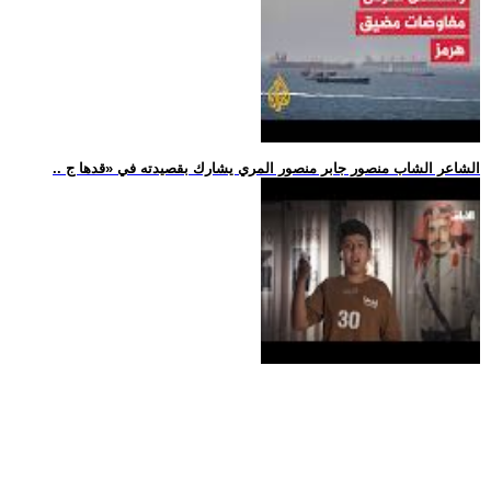
.. الشاعر الشاب منصور جابر منصور المري يشارك بقصيدته في «قدها ج