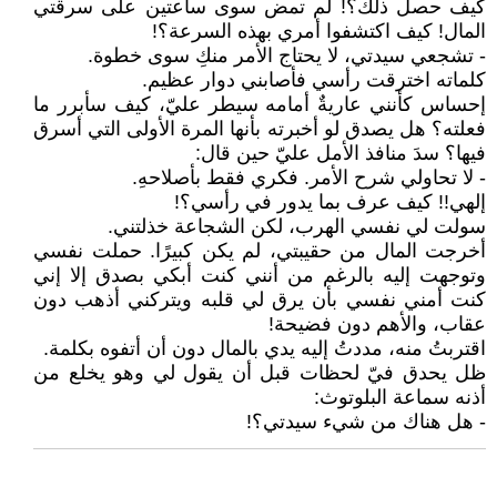
كيف حصل ذلك؟! لم تمض سوى ساعتين على سرقتي
المال! كيف اكتشفوا أمري بهذه السرعة؟!
- تشجعي سيدتي، لا يحتاج الأمر منكِ سوى خطوة.
كلماته اخترقت رأسي فأصابني دوار عظيم.
إحساس كأنني عاريةٌ أمامه سيطر عليّ، كيف سأبرر ما
فعلته؟ هل يصدق لو أخبرته بأنها المرة الأولى التي أسرق
فيها؟ سدَ منافذ الأمل عليّ حين قال:
- لا تحاولي شرح الأمر. فكري فقط بأصلاحهِ.
إلهي!! كيف عرف بما يدور في رأسي؟!
سولت لي نفسي الهرب، لكن الشجاعة خذلتني.
أخرجت المال من حقيبتي، لم يكن كبيرًا. حملت نفسي
وتوجهت إليه بالرغم من أنني كنت أبكي بصدق إلا إني
كنت أمني نفسي بأن يرق لي قلبه ويتركني أذهب دون
عقاب، والأهم دون فضيحة!
اقتربتُ منه، مددتُ إليه يدي بالمال دون أن أتفوه بكلمة.
ظل يحدق فيّ لحظات قبل أن يقول لي وهو يخلع من
أذنه سماعة البلوتوث:
- هل هناك من شيء سيدتي؟!