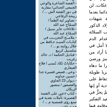
-
القصة الشاعرة والوعي
تسلم للوعكات، لن
الجمعي الحداثي/ مقاربة
ئما بعدما
في دور القصة الش ... /
ربيحة الرفاعي
ة شهقات
-
تصاوير لية الظمأ /
السمّاح عبد الله
اد الذكور
-
ثلاثاءات عابر سبيل /
ب السلالة
السمّاح عبد الله
-
ملامــح التجريــب في
دام الدم
كتابـات السيـد حـافظ من
لا أمل في
خلال روايته يو ... /
سلسبيل كريبع
ا أراد من
-
قناديل الحكمة / د. خالد
برَ ورضيَ
زغريت
-
حكاياتْ تَكاد تُنسى / فلاح
را ما دهاه
العيفاري
با طويلة
-
وعي ـ قصص قصيرة جدا
/ حسين جداونه
لحفاظ على
-
ديوان 23 الحاوي
والعصفور / منصور
ة أو إنها
الريكان
مْ يحزُّ في
-
كتاب «عين على القصة
القصيرة: تأملات نقدية في
يد التفكير
تسع رؤى قصصية م ... /
قاوم فيها
حميد عقبي