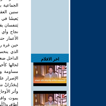
الجماعية به
سنين العقر
يَعيشَا في 
يَتنفسان يق
نجاح وأي 
الأعمار حت
حين غرة رأس
الذي ينخس
الداخل ضغط
اخر الافلام
لحالها كأخ
مساومة ولا
الإصرار على
وأثر الأوج
يموت واقفا
أظافره(أكُوجي