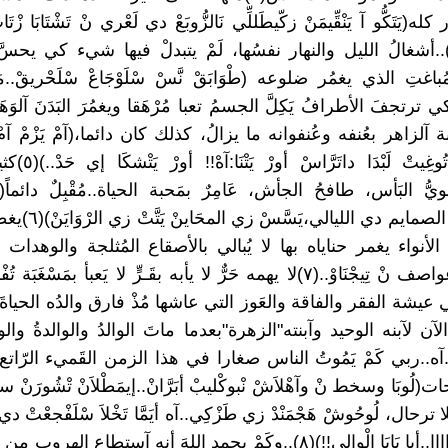
(يَتَكُّو آ يَنْقِّيمَنْ زكّيطَللِّي نَالزُّوبَعْ دي لَعْري نْ تَشْتَابَا زْت
للّمْلاَمَا)(٣)..أشغالُ الليل والنهار نفسُها، لَمْ يتبدلْ فيها شيء كي يح
باغتِ الذي يغمُر ضلوعه (طْوَابَقْ نَّسْ سْلَوْجَاعْ سْلَحْريقْ..مَا يَ
اعْ؟؟)(٤)كي ترتجفَ الأطرافُ يَكِلَّ الجسمُ تعبا مُرْهَقا ويغمُرَ البَدَنَ آلو
ة آلزاهر بعُنفه وعُنفوانه ما يزالُ، كذلك كان دائما،(آمْ يَزْمْ آمْ
الصفاحَنْ تُوغِيتْ لَبْ
ويُّ البَأس، طافحُ الجأش، عَامِرٌ بمَحبة الحياة..مُقْبِلٌ دائماً
إيعيشْ دي الصمايم دي اللي
لأنواء يغمر حناياه بها لا يُبالي بالأصقاع المُثلجة والوهدات ال
بحَـرَائـق عواصف نْ تِيجْنَاوْ..(٧)لا يهمه حَرٌّ لا يأبه بقَـرٍّ لا يَعبأ بمَسْغ
 عيشة الفقر والفاقة والعَوز التي عاشها مُذْ فارق والدُه الحياةَ 
 لآبنه الوحيد وآبنته"الزهرة"بعدما ماتَ الوالدُ والوالدةُ والو
آه..ربي كَمْ يَمُوتُ الناس صغارا في هذا الزمن القَميء الرّاتع 
ُوبَا وسخط نْ وآهْلاَشْ نْبوكْليبْ أبَرَّانْ..إيمَطْلاَنْ تْشُورَنْ سي
ترحال، لُوحُوشْ هَجْمَنْدْ زي طَزْكِي..آه أيَمَّا تَخْلاَ سْلَفْجعْتْ 
دْلاَخَرْتْ..واااا..أيا بَابَا الْوالي!!)(٨)..وكَمْ يحمد اللهَ أنه آستطاع ال