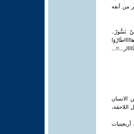
ر من أنفه
ْ نَسُّورْ..
 هاااااطَارْوَا
اااار...!!...
حس الانسان
 اللاحقة،
أربعينيات