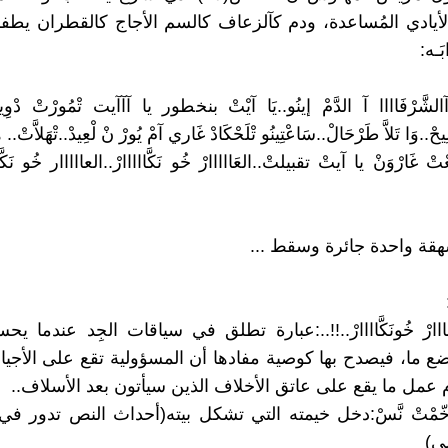
لأيادي المُساعدة، ودم كآلزعاف كالسم الأجاج كالقطران يطف
بَـه:
.آالشَّرْفَاااا آ الدَّمْ إينُو..يَا آيْتْ بنخطور يا آآآيت تْمُورْتْ دْوِين
حْ..وَا تَلاَّ طَرْحَالْ..سَاعْتِينُو تْلَحْكَادْ غَاري آمْ يُورْ نْ لْعِيدْ..تْهَلاَّتْ..
عْتْ غَارْوَنْ يا آيتْ تقبيلتْ..العَااااارْ خُو نَكَّااااارْ..العااااار خُو نَكَّا
قة واحدة جائرة وسقط ...
لعَااارْ خُونَكَّاااارْ..!!..:عبارة تطلق في سياقات الجِد عندما ي
 ما، فيصدح بها كوصية مفادها أن المسؤولية تقع على الأجيال
م عمل ما يقع على عاتق الأخلاف الذين سيأتون بعد الأسلاف..
 تاخّمْتْ نَّسْ:دخل خيمته التي تشكل بيته(أحداث النص تدور في 
ي)