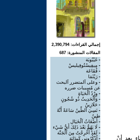
إجمالي القراءات: 2,390,794
المقالات المنشورة: 687
-
غَيْبُوبَة
-
مِيفِيسْتُوفِيليسْ
-
فُقَاعَة
-
رَيْثَمَا
-
وعلى آلمتضرر آلبحث
عن مُسببات ضرره
-
وِرْدُ آلْحَيَاةِ
-
وَآلْحَدِيثُ ذُو شُجُونٍ
-
حَلَازِينُ
-
نَسِيَ آلطِّينُ سَاعَةً أَنَّهُ
طينٌ
-
أَضْغَاثُ آلْخَيَال
-
لَا يَهُمُّ بَعْدَ ذَلِكَ أَيُّ شَيْء
-
لَقَدْ أُخْرِجْتُ مِنَ آلْجَنَّة
 ذاك المساء بعد أنْ
-
اُذْكُرُونِي كَبِدَايَة