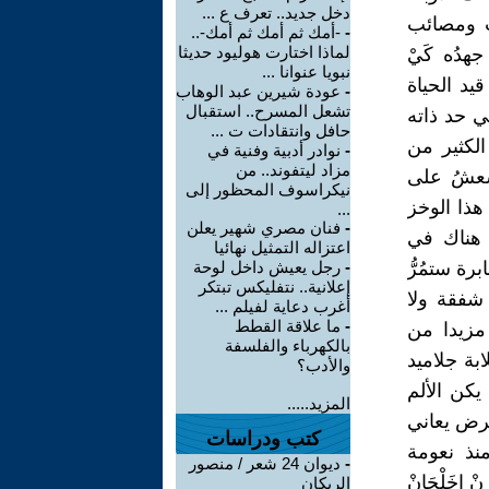
دخل جديد.. تعرف ع ...
فات ومصائب
-
-أمك ثم أمك ثم أمك-..
لماذا اختارت هوليود حديثا
هدُه كَيْ
نبويا عنوانا ...
يد الحياة
-
عودة شيرين عبد الوهاب
تشعل المسرح.. استقبال
في حد ذاته
حافل وانتقادات ت ...
لكثير من
-
نوادر أدبية وفنية في
مزاد ليتفوند.. من
عشعشُ على
نيكراسوف المحظور إلى
 هذا الوخز
...
-
فنان مصري شهير يعلن
 هناك في
اعتزاله التمثيل نهائيا
ة ستمُرُّ
-
رجل يعيش داخل لوحة
إعلانية.. نتفليكس تبتكر
 شفقة ولا
أغرب دعاية لفيلم ...
-
ما علاقة القطط
مزيدا من
بالكهرباء والفلسفة
ابة جلاميد
والأدب؟
ما يكن الألم
المزيد.....
رض يعاني
كتب ودراسات
منذ نعومة
-
ديوان 24 شعر / منصور
ْ إخَلْجَانْ
الريكان