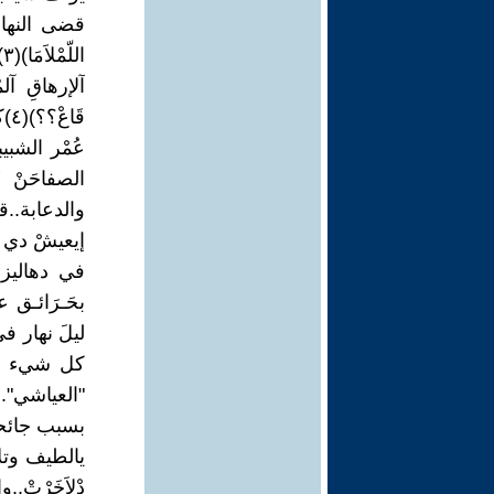
قضى النهار كله
ا
آلإرهاقِ آلمُ
قَ
عُمْر الشبيب
والدعابة..ق
في دهاليز ا
ليلَ نهار في
كل شيء الآن
"العياشي"..
بسبب جائحات(ل
يالطيف وتلا 