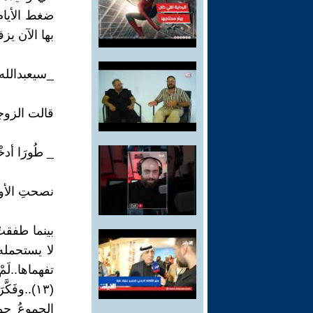
ضغط الأيام
بها الآن ي
_سيعبدالله أو حَ
قالت الزوجة 
_ طُورَا أدخْس
نصحتِ الأول
بينما طفقتْ
لا يستحمله 
تفهماها..لَم
(١٣)..وف