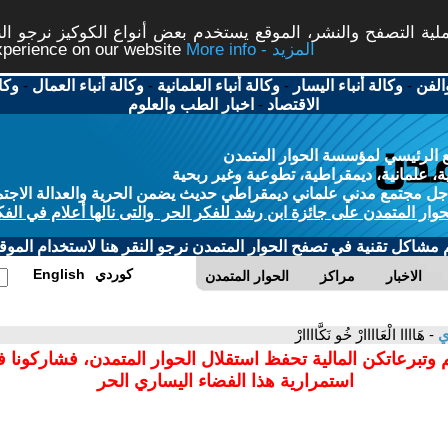
ة التصفح والنشر، الموقع يستخدم بعض أنواع الكوكيز نرجو النق
More info - المزيد
experience on our website
الفن
-
وكالة أنباء اليسار
-
وكالة أنباء العلمانية
-
وكالة أنباء العمال
-
وكا
الاقتصاد
-
اخبار الطب والعلوم
 الرئيسي لمؤسسة الحوار المتمدن
، علمانية، ديمقراطية، تطوعية وغير ربحية
ل مجتمع مدني علماني ديمقراطي حديث يضمن الحرية والعدالة الاجتم
حوار المتمدن على جائزة ابن رشد للفكر الحر والتى نالها أعلام في الفك
م مشاكل تقنية في تصفح الحوار المتمدن نرجو النقر هنا لاستخدام الموقع
كوردي
English
الاخبار
مراكز
الحوار المتمدن
ي
- هَاااا الْعَاااارْ خُو نَكَّاااارْ
 وتبرعاتكن المالية تحفظ استقلال الحوار المتمدن، فشاركونا 
استمرارية هذا الفضاء اليساري الحر