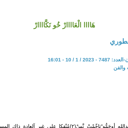
هَاااا الْعَاااارْ خُو نَكَّاااارْ
خطوري
20 / 1 / 10 - 16:01
 والفن
يُوتَفْ"سيعبدالله أوحَمُّو"تاخّمْتْ نَّسْ(٢)مُنْهَكا على غير آلعادة