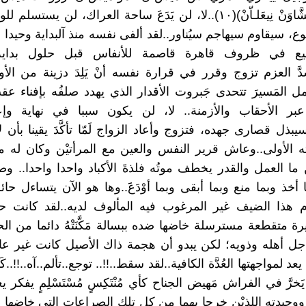
مِّيسْ ن إيشَّاوَنْ نِيعَلـاّنْ)(١٠)..لا، لن يَدَعَ ساحة العراك، لن يس
، سيقاوم سيهاجم سيُناور..لقد ألفى نفسه منذ آلبداية وحيدا دا
يع في ظروف قاهرة قاصمة للأنفاس قبل حلول بداي
دَّ العزم تزوج وقرر في قرارة نفسه أنْ يَلِدَ دزينة من الأول
مل المَسيرَ تتحدى جَبروت الأقدار الذي يهدد صلفُه بإفناء عق
 عبر الأحقاب والأزمنة.. لا، لن يكون سببا في نهاية وإع
بذل قصارى جهده، فتزوج وأعاد الزواج لَمّا تأكَّدَ يقينا بأن 
 الأولى..وعاش قرير النفس والعين مع المرأتيْن وكان له م
ما العمل والقدر يخطف موتُه فلذةَ الأكباد واحدا واحدا.. وص
 أخذ وبما منع وبما أبقى وبما أوْدَعََ..وها هو الآن يتساءل حائ
م هذا الضيف غير المرغوب فيه المألوف لديه..لقد كانت حر
رة متقطعة مسترسلة خاضها ضده ببسالة مَكَّنَتْهُ دائما من ا
جل أهله وذويه؛ لكن يبدو أن هجمة ذاك الأصيل كانت غير عادي
 يعد لمواجهتها العُدَّة الكافية..لقد سقط..!!.. توجع..تألم..آه..!!..كَ
َخرَّ في الفراش مَهيض الجناح كأي مُنْتَكِسٍ مُسْتَسْلِمٍ يفكر يع
وحيدته اللذيْن خرجا بهما من كل تلك الصراعات التي خاضها و