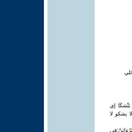
ئلي
 يَتْشكَا إي
ا يشكو لا
ْوَايَنْ:في