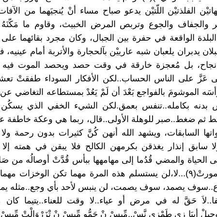
اتيْن الفلذتيْن اللّتيْن يدعو صباح مساء أنْ يُنجيَهما من الآ
 والجفاف والجوع وتربص المرض الخبيث، وقاوم ما مَكّنَهُ ج
البلدة الواقعة في حفرة بين الجبال، وكان مجرد بقائهما على ق
بلان يدبران يلعبان شبه عارييْن بآلحجارة والأتربة أمام عينيه، 
نجاح، بل مُعجزة خارقة في وقت حصد ويحصد الموت فيه ا
ى عَزَّ على الناس الحساب..لكن الأفكار السوداء طفقتْ ت
َه الموشومَ بالفواجع بَعْدَ أن لَمْ يَعُدْ بمستطاعه التغاضي عن
 بدنه بكامله..تنفس بعمق.لكن الشيء الخفي الذي يسكُن
 ثم ضغط..صبر للوهلة الأولى..قال، ربما هي وعكة خاطفة عابر
واتها السابقات، ويشهد الله أنهن كُنَّ كثيرات بدون رحمة ولا
 سابق إنذار يغذقن بكرمهن الكالح فلا يبقن في همته إلا 
 الحياة والمضي قُدُما إلى مهامهها ببأس قُدَّتْ أوصالُه من صَل
إيجَدْرَانْ نتمورتْ(٩)...لا،لن يستسلم هذه المرة مهما تكن الوخزات مه
اع..سوف يصمد، سوف يصمت، لن ينبس لأحد بأي وجع..مثله يم
..لاَ حَقَّ له في مرض أو عياء..لا وقت للعناء..يتيما كان 
لْ أييَا زي طَمْزي نَّسْ..مِّيسْ نْ حَمُّو مِّيسْ نْ تْزَرْوَالْتْ مِّيسْ ن