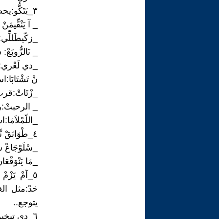
٣_يَتَكُّو:يحصد
_ آ يَنْقِّيمَن
_زكّيطَللِّ
_ نَالزُّوب
_دي لَعْري:
نْ تَشْتَاب
_زْتَاتْ:قر
_ الرحبتْ:
_اللّمْلاَم
٤_طْوَابَقْ نَّسْ : ضلوع صدره
_سْلَوْجَاعْ 
_مَا يَنْوَقْ
٥_آمْ يَزْمْ
حَدْ:مثل ا
يتوجع..
٦_دي تيخين