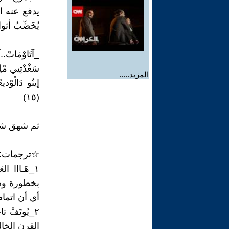
يدفع عنه ا
يُخَضِّبُ أثوا
_آتَاوْمَاتْ.
سَغْدْتِيي مْلِي
المزيد.....
إينُو دَالْوْدي
(١٥)
ثم شهق شه
☆ترجمات:
١_هَـااا ا
بخطورة وضع
أي أن اتما
٢_يُوتَفْ
القرن الخال