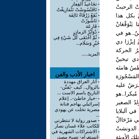
-
تجَاعيدُ آلقِفار
َاتْ الرحبتْ
-
تَاقَنْسُوسْتْ نَتْمَازِيغْتْ
سَّ بكل هذا
-
بُقَعٌ زَرْقَاءُ تَالِفَة
-
تَاشُورْتْ
نْوَقْعَانْ
-
قَارِعَة
-
دْوَايْرْ الزمان
َهَنُ..هو في
-
ثُمَّ آخْتَفَى كُلُّ شَيْءٍ فِي
 إيزْرَا دي
خَيْرٍ وَسَلَام...
دَا داتَرَّاسْ أورْ يَتْنَا:آهْ!! أورْ يَتْشكَا إي حَدْ..)(٥)كثيرُ الحركة
المزيد.....
(دي تيخينْ
الي،يَسَّسْ زي المحَاينْ يَتَّتْ زي الرْوَايَنْ)(٦)يغطسُ هامتَه
اخبار الأدب والفن
مَسْجُورَة
-
آثار العراق مهددة
َبَة تُفْـرَضُ عليه
بالزوال.. كيف -يُقنَّن-
التاريخ باسم الاست ...
مُبكرا..هو
-
-خيار خاطئ-.. إعلام
لدُ الصغير
إسرائيلي يهاجم فنانة
مصرية تخلت عن يهودي
في آلبلايا
...
 مَرْحَاالْ
-
صدور رواية لا تنتظرني
للكاتب علاء غسان نصار
دي الدونشتْ
-
الاشتراكات الشهرية في
هروب من تلك الأوبئة
-إنستغرام- تصبح مصدر