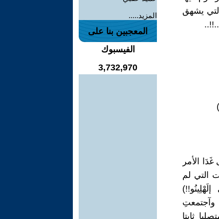
التي يشهق
المزيد.....
!..
المعجبين بنا على
الفيسبوك
3,732,970
َدَا الأمر
ت التي لم
ْلِينُو!!)
، وآجتمعتِ
ُ واقفا متصلبا ثابتا