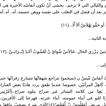
 والليالي التي لا ترحم.. يخشى أنْ تكون أنفاسُه الأخيرة هي 
زفر بعد أن فشل في التغلب على نفسه ووهن جسمه..آه.. آه..آه..!
مُّو يَهْلاَشْ آلاَ لَّا...(١١)
الثانية...
ْ يَـزْري الحال..عَدْلاَسْ شْوَايْ نْ لَعْشُوبْ آكـدْ إبْــرَايَــنْ..(١٢)
ى...
 أنفاسُ مِّيسْ ن (سيحمو) تتراجع شهقاتُها تتسارع زفراتُها حتى غ
كَاهِلُ المرأتيْن، خصوصا عندما طفق يردد هاذيًا بعض العبارا
ْ يَعِيَا من كلامه المتناثر غير صراخ يتلوه صراخ..(آغَرْتِيي إلَه
َكَّرَتَا للتو في أبناء عمومته، أبناء عترته، فهرعتا إلى الأقربينَ
الجموعُ حول مريض أمَهْلُوشْ نْ لْفَحْصْ(١٤)الذي شرع يصخب