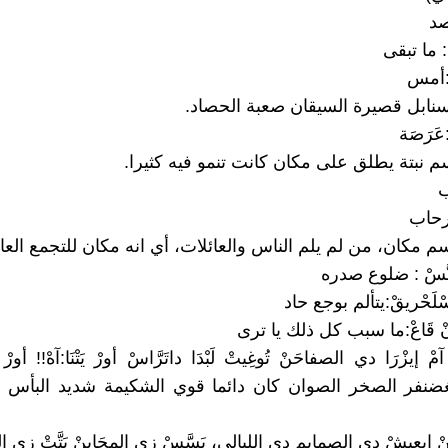
ْ : ما تبقى
ي:أمس
َعْ: سنابل قصيرة السيقان صعبة الحصاد.
عَرَصَة
َا:اسم نبتة يطلق على مكان كانت تنمو فيه كثيرا.
ب
رحاب
َا:اسم مكان، من لم يلم الناس والعائلات، أي انه مكان للتجمع العا
سْلَحْريقْ:يتألم بوجع حاد
عَانْ قَاعْ:ما سبب كل ذلك يا ترى
 آمْ إيزْرَا دي الصفاحَنْ تُوغِيتْ لَبْدَا داتَرَّاسْ أورْ يَتْنَا:آهْ!! أورْ
لغضنفر الصخر الصوان كان دائما قوي الشكيمة شديد البأس ل
ْ إيعيشْ دي الصمايم دي الليالي، يَسَّسْ زي المحَاينْ يَتَّتْ زي الر