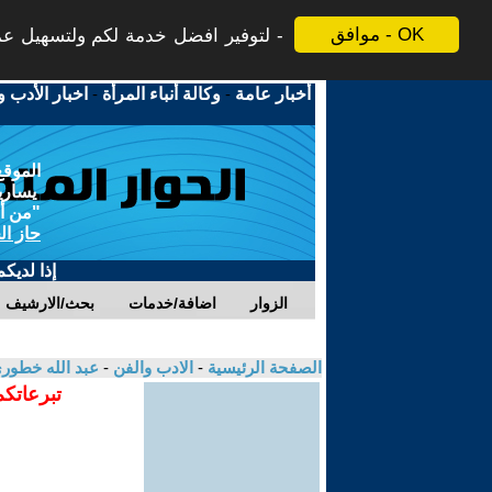
موافق - OK
لتوفير افضل خدمة لكم ولتسهيل عملي
أخبار عامة
-
وكالة أنباء المرأة
-
اخبار الأدب و
الموقع
يسارية
"من أج
حاز ال
إذا لديك
الزوار
اضافة/خدمات
بحث/الارشيف
الصفحة الرئيسية
-
الادب والفن
-
عبد الله خطور
تبرعاتكم