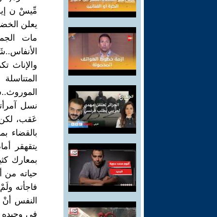
يعلن الخضوع
مات الجم
الأنفاس..شَ
والإناث تك
المتناسلة
الموروث..سي
نسل آمرأته
عَقب، لكن 
بالقضاء بما
يتقهقر أما
بمعارك كثي
حياته من أ
فاجأته ولَمْ
النفس أنْ ي
في وحيده و