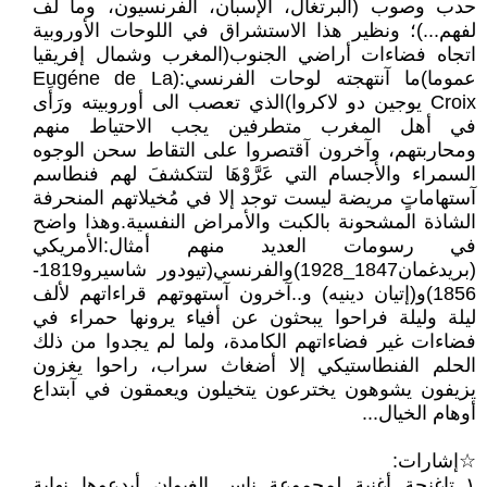
حدب وصوب (البرتغال، الإسبان، الفرنسيون، وما لف
لفهم...)؛ ونظير هذا الاستشراق في اللوحات الأوروبية
اتجاه فضاءات أراضي الجنوب(المغرب وشمال إفريقيا
عموما)ما آنتهجته لوحات الفرنسي:(Eugéne de La
Croix يوجين دو لاكروا)الذي تعصب الى أوروبيته ورَأَى
في أهل المغرب متطرفين يجب الاحتياط منهم
ومحاربتهم، وآخرون آقتصروا على التقاط سحن الوجوه
السمراء والأجسام التي عَرَّوْهَا لتتكشفَ لهم فنطاسم
آستهاماتٍ مريضة ليست توجد إلا في مُخيلاتهم المنحرفة
الشاذة المشحونة بالكبت والأمراض النفسية.وهذا واضح
في رسومات العديد منهم أمثال:الأمريكي
(بريدغمان1847_1928)والفرنسي(تيودور شاسيرو1819-
1856)و(إتيان دينيه) و..آخرون آستهوتهم قراءاتهم لألف
ليلة وليلة فراحوا يبحثون عن أفياء يرونها حمراء في
فضاءات غير فضاءاتهم الكامدة، ولما لم يجدوا من ذلك
الحلم الفنطاستيكي إلا أضغاث سراب، راحوا يغزون
يزيفون يشوهون يخترعون يتخيلون ويعمقون في آبتداع
أوهام الخيال...
☆إشارات:
١_تاغنجة أغنية لمجموعة ناس الغيوان أبدعوها نهاية