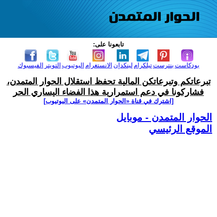
تابعونا على:
بودكاست
بنترست
تيلكرام
لينكدإن
الانستغرام
اليوتيوب
التويتر
الفيسبوك
تبرعاتكم وتبرعاتكن المالية تحفظ استقلال الحوار المتمدن،
فشاركونا في دعم استمرارية هذا الفضاء اليساري الحر
[اشترك في قناة ‫«الحوار المتمدن» على اليوتيوب]
الحوار المتمدن - موبايل
الموقع الرئيسي