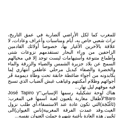
للمغرب كما لكل الأراضي آلضاربة في عمق التاريخ،
تراث شعبي خاص به، أيام ومناسبات وأعراف وعادات، لا
علاقة بالآخرين الأغيار بها، خصوصا أولائك القادمين
الزاحفين من وراء البحار تستقدمهم نزوعات شتى
وأطماع متنوعة وآستيهامات ليست توجد إلا في مخيالهم
السمج عن بلاد جزيرة الشمس والضياء والزرقة والماء
والخضرة والصفاء كبديل مرحلي عاطفي آنتهازي لِما
يكابدونه من أجواء ضاغطة خانقة تحت وطأة ديمومة قَر
أجوائهم وظلام أمكنتهم وغياهب غبش آلضباب الذي تسبح
فيه موقهم ليل نهار...
هناك لوحة تشكيلية رسمها الإسباني:"José Tapiro y
Baro"لأطفال مغاربة يلعبون لعبة آسمها في المغرب:
(تَاغُنْجَة)التي تكون عادة عند الاستسقاء،أي طلب نزول
الغيث.وقد عمدت الفرقة المغربية(ناس الغيوان)الى
تَحْيين هذه العادة بأغنية شهيرة حملت العنوان نفسه...