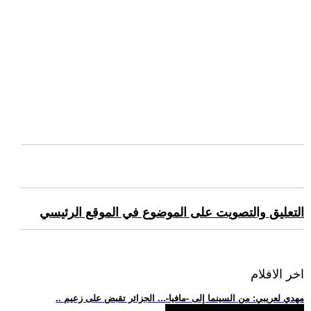
التعليق والتصويت على الموضوع في الموقع الرئيسي
اخر الافلام
.. مهدي لعريبي: من السينما إلى -مافيا-... الجزائر تقبض على زعيم