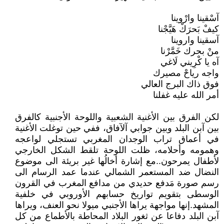
آسْقينا وارْوينا
كيفْ بَحرَكْ هَيَّجْنا
آسقينا واروينا
منْ بحرك خَمَّرْنا
آه يا كْرِيني لَاغي
واجه رياحْ مصيرك
فوق ذاك البرج العالي
أمر الله عليه غفلنا
لكن الفرق بين الأغنية الشعبية واللوحة الأجنبية كالفرق
بين آبن البلد وبين جوابي آلآفاق، ففي حين توغلت الأغنية
في أعماق تراب الوجدان المغربي تستجلي لواعجه
وهمومه وأحلامه، ظلت اللوحة تلقط الشكل الخارجي
لأطفال يمرحون..مع إشارة أخالُها غير بريئة الى موضوع
النضال ضد المستعمر الشمالي عندما عمد الرسام الى
رسم صورة مَدفع حديدي من مدافع المغرب في القرون
الوسطى بتقويم تواريخ حسابهم الأوروبي في خلفية
المشهد.إنها مواجهة يراها الأجنبي ميولا نحو العنف، ويراها
آبن البلد دفاعا عن ثغور البلاد المحاطة بالأطماع من كل