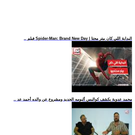
.. فيلم Spider-Man: Brand New Day | البداية اللي كان بيتر محتا
.. محمد عدوية يكشف كواليس ألبومه الجديد ومشروع عن والده أحمد عد