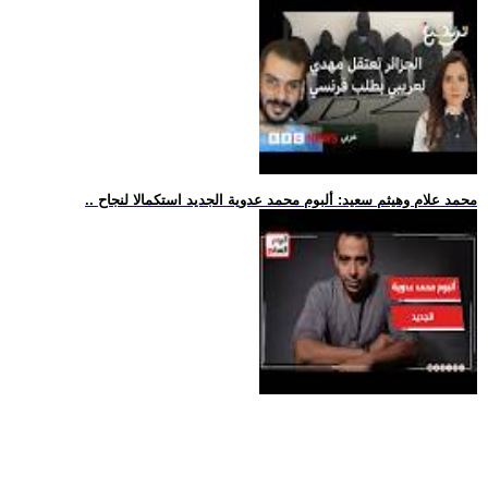
.. محمد علام وهيثم سعيد: ألبوم محمد عدوية الجديد استكمالا لنجاح