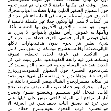
بعض الوقت في مكانها جامدة لا تتحرك ثم تطير تحوم
حول المصباح الصغير المليئ ببقايا فضلات الذباب.تتحرك
الحروف في رأسه غير مرتبة في البداية لتنتظم بعد ذلك
في كلمات لا معنى لها وتكون جملا غير مكتملة غامضة لا
يفهمها هو نفسه وبالأحرى الآخرون.انها الضغينة تأكله
ويأكلها.انه غموض رأس مفلوق بالفواجع لا يدري ما
يقول.فوضى الرأس.فوضى الغرفة.فضاء من عراء.كل
شيء يطير يئز يحوم بدون هدف.نهارات تأكلها
الليالي.صدئة أوقاته.تتحشرج موشكة أن تنفق.عمر كامل
من التأكسد في غرفة لحده، تحنطه، تطوقه
وتسكنه.تفرز فيه رائحة العفونة.دود مقزز ينبت في كل
الجدث.ينفذ عبر المسام ويحوم في حمام الدم ليفسد كل
شيء.تحوم الحشرة حول المصباح المسود.تدور.يذرع
الغرفة جيئة وذهابا يدور حول نفسه.كل شيء يدور.يجمد
في مكانه مسمرا.يحدج الشباك.يبصر الحشرة دائخة في
دورانها. يتحرك.يؤم خطاه صوب الباب.يقف متربصا.يفتح
الباب، فيدخل للتو نسيــــم ويشعشع ضــوء وتصدح
أطيــار..تراجع الى الوراء كأفعى ديس على ذيلها على
حين غرة ثم يصفق الباب بعنف.ليس في الغرفة الا
هو.الحشرة قرب الفجوة تحوم.يسرع خطاه الى