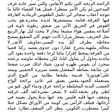
الرائحة الزنخة التي تكتم الأنفاس والتي تميز عادة غرف
المدخنين.لم يكن الأمر منتظرا، فمثل هذا الفضاء غالبا ما
تتوجه أعقاب سجائر كي تكمل الطقوس الرمادية الغارقة
فيها الغرفة..قتامة يستشعرها لذيذة مخدرة.هو يحب
الغوص في الحريق الآتي من صعيق رطوبة ثاوية في
أضلاعه.يتنفس هواء مشبعا ببخار لا يتجدد ليل نهار.الربيع
مثل الخريف..يسعل مرارا.كانت جهنم كان الصقيع.يمسح
مخاطه بطرف كُمّ يده اليمنى.تجاويف الأنف_لا
محالة_ملتهبة.يتجرع عقارا دون جدوى.يقصد ركنا قصيا
من الغرفة.يمخط إفرازا مائيا لزجا دفعة واحدة.يعود الى
مائدته.يحاول أن يتناول كتابا، لكن مخطاته تناوشه تزعجه
بمجرد أن يقوس ظهره ليدون شيئا، لذلك ضرب صفحا
عن متابعة نشاطه المفضل.يقصد سريره الخشبي ويمتد
على"هيدورة" قديمة ملتحفا بطانية من النوع الذي
يستعمله الجنود.يتفس بعمق غير عابئ برائحة ألواح
الخشب الندية المختلطة برائحة عرق ودماء البق..قبو من
لظى وقر يخنقه،لكنه لا يشعر بشيء.لقد ألف غرفته
وشغف حبها قلبه فليس يجد عنها بديلا.يجول بعينيه في
أرجائها، فيتلف الرأس بين كومة من الأوراق تشكل جبلا
كبيرا مضطرب التكوين. ينظر الى السقف.تطارد عيناه