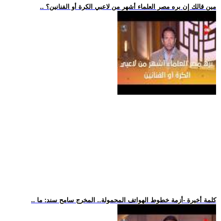
.. مين قالك إن بره مصر العلماء أشهر من لاعبي الكرة أو الفنانين؟
.. كلمة أخيرة -أزمة خطوط الهواتف المحمولة.. المخرج سامح سند: ما