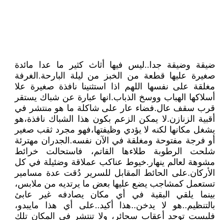
ضيقة وضيقة جدا..ليس فيها أثاث كثير ما عدا مائدة
صغيرة عليها قطعة من الخبز من ليلة البارحة.الغرفة
مغلقة على نفسها اللهم اذا استثنينا نافذة صغيرة علا
أسلاكها الهباب ووسخ الذباب.انها عبارة عن شباك يستقر
قرب سقف عال.فضاء عار على شاكلة ما هو منتشر في
أقبية الزنازن.لا يمكن الزعم بكون هذا الشباك نافذة،هو
يشغل مكانها لكنه لا يؤدي وظيفتها،فهو مجرد ثقب صغير
أو فرجة مفتوحة ومغلقة في الآن نفسه.الجدران مهترئة
شلحت الرطوبة طلاءها القاتم، فاستحالت خرائط
مشوهة لعالم ينهار.خيوط عناكب عملاقة وضئيلة في كل
الأركان.على الحائط المقابل للسرير دُقت عدة مسامير
تستعمل كمشاجب يضع عليها بعض ما يرتديه من ملابس،
بينما يلقي البقية في أي مكان يصادفه غير عابئ
بالتنظيم..هو لا يدخن..هذا أكيد..على أي هذا مايبدو،
فليست توجد أعقاب سجائر، ولا تنتشر في المكان تلك