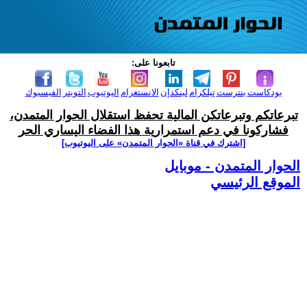
تابعونا على:
بودكاست
بنترست
تيلكرام
لينكدإن
الانستغرام
اليوتيوب
التويتر
الفيسبوك
تبرعاتكم وتبرعاتكن المالية تحفظ استقلال الحوار المتمدن،
فشاركونا في دعم استمرارية هذا الفضاء اليساري الحر
[اشترك في قناة ‫«الحوار المتمدن» على اليوتيوب]
الحوار المتمدن - موبايل
الموقع الرئيسي