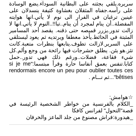
سريره.يلقي بجثته على البطانية السوداء.يضع الوسادة
على رأسه.جفناه المثقلان بغشاوة كثيفة ينسدلان على
عينين ترغبان في الفرار الى نوم لا يأتي.انها هوايته
المفضلة..أن ينام لمجرد أن ينام..تبا!!..النوم لا يأتي.انها لا
زالت تدور.يزرر قميصه حتى ذقنه. يقصد أحد المسامير
المثبتة في الحائط.يأخذ معطفا ويرتديه ثم يعود ليستلقي
على السرير.لازالت تطوف.يتابعها بنظرات متعبة.كانت
تئز.هو يئن. يطلق حشرجات فيها رائحة من وجع وألم.كل
شيء فقاعة، فضلات..ورغم ذلك فهي تدور..حمل
كتابا.تنفس بعمق أنفاسا حارة وقرأ مبتسما:"si je me
rendormais encore un peu pour oublier toutes ces
bêtises"...ثم نـــام .
☆هوامش:
_الكلام بالفرنسية من خواطر الشخصية الرئيسة في
قصة"التحول" لفرانس كافكا
_هيدورة:فراش مصنوع من جلد الماعز والخرفان