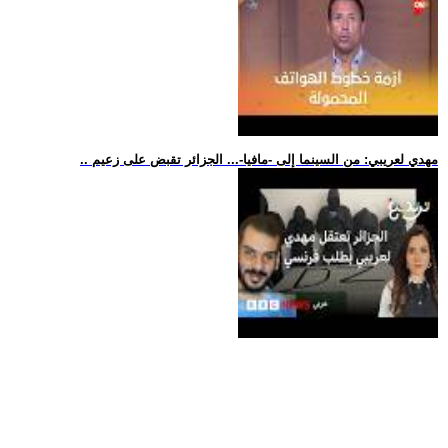
.. مهدي لعريبي: من السينما إلى -مافيا-... الجزائر تقبض على زعيم