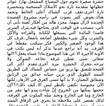
حشرة صغيرة تحوم حول المصباح المشتعل نهارا. تتواتر
خطواتها متقدمة تارة نحو الأسلاك المسخمة ومنحسرة
تارة أخرى.تقف قرب الشباك أعلى الحائط وتجمد
هناك.بعوض كثير يصوت في رأسه..مشروع القصيدة
الجديدة لازال مبهما، مجرد هالة من أفكار لَعينة تأبى أن
تأتي، تنسحب في الوقت الذي يحتاجها فيه.يترك السرير
قاصدا المائدة التي يستغلها للكتابة والقراءة والأكل
والشرب وكل شيء.يطقطق أصابعه بانفعال..قرف كل
هذا الوجود الصغير والكبير. فكر..سيكتب مقطعا عن
القرف، بيد أنه تراجع عندما تذكر أنه ليس يكتب في
الآونة الأخيرة الا عن هذا الموضوع.ماذا عساه يفعل؟؟انها
ضغائن شتى تقطن غرفة نخاعه الشوكي ولا
تبرحه..تتحرك الحشرة مرة أخرى.تتقدم أكثر الى
الفتحة.تلتصق بها.ترنو من خصاص الشباك الى الطريق
الممتد الطويل الذي تزين جنباته حدائق من الزنابق
وشقائق النعمان..لا بد أنها تتمنى الغرق في الأزهار، لكنها
الآن محبوسة تكتفي بالنظر ليس الا..كيف ذلك!!؟؟إن
حجمها يمكنها من الخروج إِنْ شاءت.يبدو انها تنفر من
الخارج وما في الخارج وتحبذ مثله المكوث في الغرفة،
لذلك تقتصر على ملاحظة ما يجري في الزقاق الممتد
دون أن تبدي استعدادا للنفاذ عبر ثقوب الفجوة.تظل