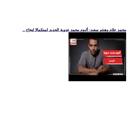
.. محمد علام وهيثم سعيد: ألبوم محمد عدوية الجديد استكمالا لنجاح