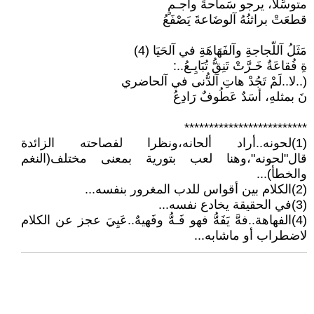
متوسِّلا، يرجو سَماحةَ واجـمٍ
قطعَتْ براثنُهُ آلوضَاعةَ يَصْفَعُ
مَثَلُ آللّجاجةِ وآلفَهَاهَةِ في آلحَيَا (4)
ةِ فُقاعَةٌ خَـرَّتْ تَنِقُّ تُبَايِـعُ..:
(..لا..لَمْ تَجُدْ هاتِ آلدُّنى في آلحاضري
نَ بمثلهِ، أسَدٌ عَطُوفٌ رَادِعُ
*************************
(1)لحونه..أراد ألحانه،ونظرا لفصاحته الزائدة
قال"لحونه"،وهنا لعب بتورية بمعنى مختلف(النغم
والخطأ)...
(2)الكلام بين أقواس للدب المغرور بنفسه...
(3)في الحقيقة يخادع نفسه...
(4)الفهاهة..فهَّ يَفَهُّ فهو فَـهُّ وفَهيهٌ..عَيِيَ عجز عن الكلام
لاضطراب أو ماشابه...