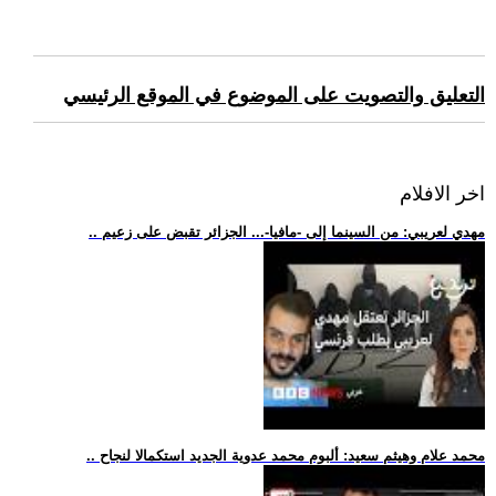
التعليق والتصويت على الموضوع في الموقع الرئيسي
اخر الافلام
.. مهدي لعريبي: من السينما إلى -مافيا-... الجزائر تقبض على زعيم
.. محمد علام وهيثم سعيد: ألبوم محمد عدوية الجديد استكمالا لنجاح