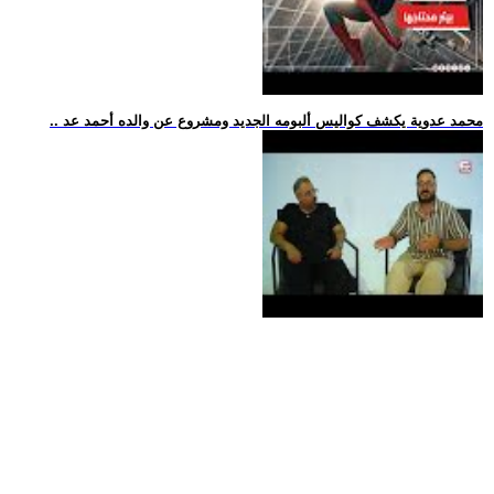
.. محمد عدوية يكشف كواليس ألبومه الجديد ومشروع عن والده أحمد عد