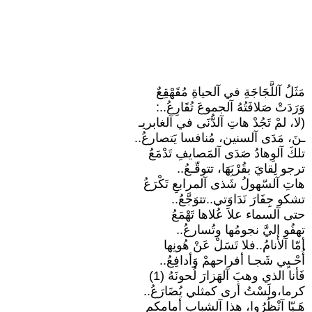
مَثَلُ آللَّجَاجَةِ في آلحياةِ مُقَهْقِعٌ
وَرَدَتْ صَلافَتُهُ آلجموعَ تُقَارِعُ..:
(لا، لمْ تَجُدْ هاتِ آلدُّنَى في آلغابريـ
ـنَ، مَدَى آلسنين، مُنافسا يَتصارعُ..
تلكَ آلوِهادُ صَدَى آلمَصايفِ تَدْمَعُ
ترجو لِقايَ بقُرْبَِهَا، تتوقّـعُ..
هاتِ آلسّهولُ شَذى آلمرابعِ تَكْرَعُ
تشكو جِفَارَ نَدَاوَتي..تتوَجَّعُ..
حتى آلسماء علاَ عُلاها تَهْمَعُ
تهفُو إليَّ نجومُها وتُسارعُ..
أمّا آلأنامُ..فلا تَسَلْ عَنْ هُونِها
أُحْـيِي شَجـا أفراحهمْ وَأدافِعُ..
فَأنا الذي وهبَ آلهَزارَ لُحونَهُ (1)
كرما،ولَسْتُ أرى كمثلي يُضَارَعُ..
هَـيّا آنْظُرُوا، هذا آلشباب أمامكم