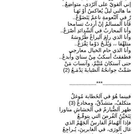
إني آلقويّ على آلرّدى، متواضِعُ..
ما هالني ليلٌ يُعاكسُ أوْ نَهَـا
رٌ في آلنّعومةِ ناعمٌ يَتَضَوَّعُ..
فَأنا آلمسالمُ إنْ أردتُ تسامحا
وأنا آلمحاربُ في آلشّدائدِ أصْرَعُ..
وأنا الذي رامَ آليراعُ طُرُوسَهُ
متلهِّفا ،، وَيُلِّـحُ دَوْما يَقْرَعُ..
وأنا الذي حام الخيال معارجي
فطفقتُ أسكبُ مِنْ سنايَ وأُبدعُ..
حتى آستكانَ مُتَيَّمٌ، وآنسابَ مَنْ
ضَمَّتْ جوانحُهُ آلصّبابةَ يَدْمَـعُ (2)
...................***..................
فبينما هُوَ في آلخَطابة مُوغلٌ
متكلفٌ، متشدِّقٌ، ومخادعُ (3)
ظهر آلضُّبارمُ في آلخشاشِ مناورا
يَتَحَيَّنُ آلفُرصَ التي يتوقّـعُ
فإذا آلهُمامُ آلفارسُ آلجَهْمُ الذي
غال آلورَى، في آلغابرينَ، يُـراجِعُ