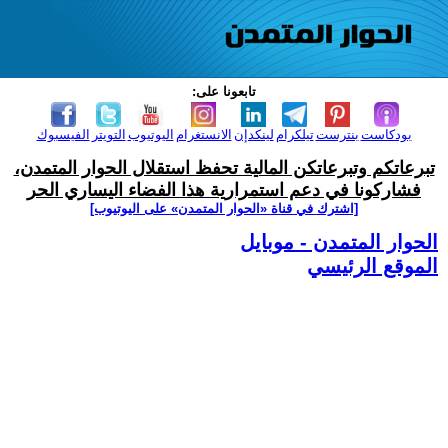
تابعونا على:
بودكاست
بنترست
تيلكرام
لينكدإن
الانستغرام
اليوتيوب
التويتر
الفيسبوك
تبرعاتكم وتبرعاتكن المالية تحفظ استقلال الحوار المتمدن،
فشاركونا في دعم استمرارية هذا الفضاء اليساري الحر
[اشترك في قناة ‫«الحوار المتمدن» على اليوتيوب]
الحوار المتمدن - موبايل
الموقع الرئيسي