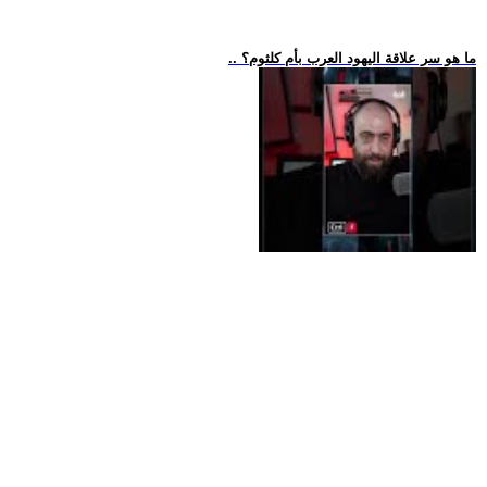
.. ما هو سر علاقة اليهود العرب بأم كلثوم؟