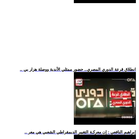
.. انطلاق قرعة الدوري المصري.. حضور ممثلي الأندية ووصلة هزار بي
.. إبراهيم النافعي : إن معركـة التغيير الديمقراطي الشعبي هي معر