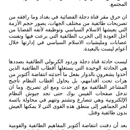
المجتمع.
ان حرق مقر قناة دجلة الفضائية في بغداد وما رافقه من
تصريحات طائفية من مختلف الجهات، يصور حجم الأزمة
التي يعيشها الاسلام السياسي وتوظيفه لأتفه القضايا من
أجل العودة إلى الحرب الطائفية التي برعت فيها وتفننت
عصابات ومليشيات الاسلام السياسي في إدارتها خلال
أعوام ليست بالبعيدة.
ليست حادثة قناة دجلة وردود الكربولي الطائفية بصددها
هي الحادثة الوحيدة التي يستغلها أقطاب الطائفية الذين
أخذوا يشعرون بالدوار بفعل ما أحدثته انتفاضة أكتوبر من
هزات تحت أقدامهم، بل يحاول أقطاب النظام تأجيج
المشاعر الطائفية مع اي حدث ومع اي تصريح. وما ان
تدخل صفحات الفيس بوك حتى تجد جيوش النظام
الإلكترونية وهي تتصارع وتشتم وتتهم في محاولة يائسة
لجر الجماهير إلى منطق هذه القوى التي لا يمكنها العيش
بدون طائفية وقتل.
بعد أن دفنت انتفاضة أكتوبر المفاهيم الطائفية والقومية