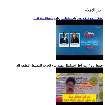
اخر الافلام
.. غدًا... موعدكم مع أولى حلقات برنامج -أسئلة حارقة-!
.. حفيظ يزوغ: من أجل استكمال مهمة بناء الحزب المستقل للطبقة الع