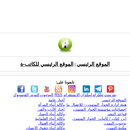
الموقع الرئيسي
الموقع الرئيسي للكاتب-ة
|
تابعونا على:
بنترست
تيلكرام
لينكدإن
الانستغرام
RSS
اليوتيوب
التويتر
الفيسبوك
الموقع الرئيسي
أخبار عامة
هيئة ادارة الحوار المتمدن - للإتصال بنا
وكالة أنباء المرأة
إحصائيات مؤسسة الحوار المتمدن
اخبار الأدب والفن
قواعد النشر
وكالة أنباء اليسار
ابرز كتاب / كاتبات الحوار المتمدن
وكالة أنباء العلمانية
يوتيوب التمدن
وكالة أنباء العمال
مكتبة التمدن
وكالة أنباء حقوق الإنسان