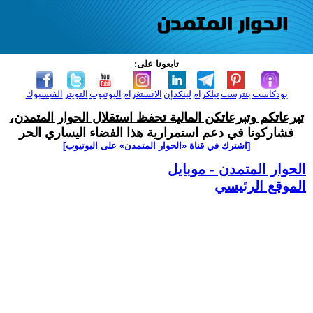
تابعونا على:
بودكاست
بنترست
تيلكرام
لينكدإن
الانستغرام
اليوتيوب
التويتر
الفيسبوك
تبرعاتكم وتبرعاتكن المالية تحفظ استقلال الحوار المتمدن،
فشاركونا في دعم استمرارية هذا الفضاء اليساري الحر
[اشترك في قناة ‫«الحوار المتمدن» على اليوتيوب]
الحوار المتمدن - موبايل
الموقع الرئيسي