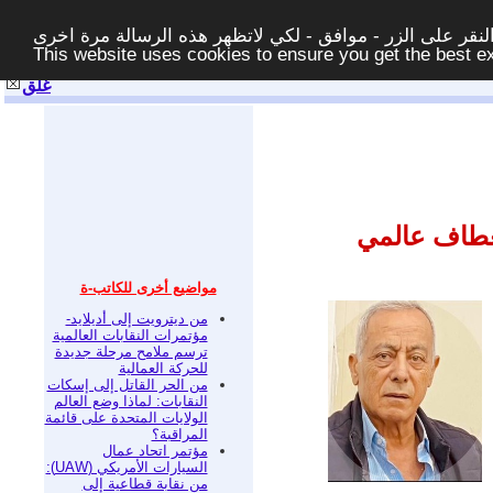
قر على الزر - موافق - لكي لاتظهر هذه الرسالة مرة اخرى -
This website uses cookies to ensure you get the best 
غلق
نعطاف عالمي
مواضيع أخرى للكاتب-ة
من ديترويت إلى أديلايد-
مؤتمرات النقابات العالمية
ترسم ملامح مرحلة جديدة
للحركة العمالية
من الحر القاتل إلى إسكات
النقابات: لماذا وضع العالم
الولايات المتحدة على قائمة
المراقبة؟
مؤتمر اتحاد عمال
السيارات الأمريكي (UAW):
من نقابة قطاعية إلى