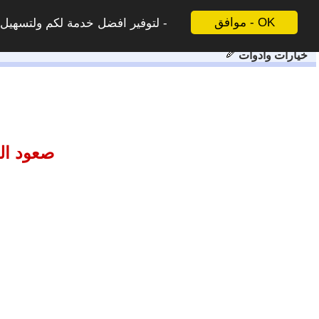
موافق - OK
لتوفير افضل خدمة لكم ولتسهيل ع
خيارات وادوات
صعود ال