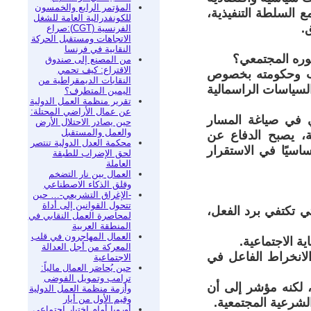
المؤتمر الرابع والخمسون
ع السلطة التنفيذية،
للكونفدرالية العامة للشغل
.
الفرنسية (CGT):صراع
الاتجاهات ومستقبل الحركة
النقابية في فرنسا
وره المجتمعي؟
من المصنع إلى صندوق
الاقتراع: كيف تحمي
مب وحكومته بخصوص
النقابات الديمقراطية من
السياسات الراسمالية
اليمين المتطرف؟
تقرير منظمة العمل الدولية
عن عمال الأراضي المحتلة:
 في صياغة المسار
حين يصادر الاحتلال الأرض
والعمل والمستقبل
ية، يصبح الدفاع عن
محكمة العدل الدولية تنتصر
ساسيًا في الاستقرار
لحق الإضراب للطبقة
العاملة
العمال بين نار التضخم
وقلق الذكاء الاصطناعي
-الإغراق التشريعي-… حين
تتحول القوانين إلى أداة
تي تكتفي برد الفعل،
لمحاصرة العمل النقابي في
المنطقة العربية
العمال المهاجرون في قلب
ة الاجتماعية.
المعركة من أجل العدالة
الانخراط الفاعل في
الاجتماعية
حين يُحاصَر العمال مالياً:
ترامب وتمويل الفوضى
م 2025 لا يمثل ثورة عددية، لكنه مؤشر إلى أن
وأزمة منظمة العمل الدولية
وقيم الأول من أيار
الشرعية المجتمعية.
أوروبا أمام اختبار اجتماعي