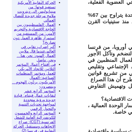
لفدراليين. ورغم ذلك، شهد عام 2025 زيادة في العضوية الفعلية،
الحركة النقابية الأمريكية
تستعيد قوتها: من
مينيابوليس إلى ديترويت
الأهم من الأرقام هو المناخ العام: التأييد الشعبي للنقابات في الولايات المتحدة يتراوح بين 67%
ملامح مرحلة جديدة للنضال
العمالي
تويات لم تُسجل منذ ستينيات القرن
العمال الفلسطينيون بين
الحاجة الاقتصادية والتجريم
الأمني: من المستفيد من
استمرار ظاهرة العمل دون
تصاريح؟
ي أوروبا، من فرنسا
أكبر إضراب نقابي في
العالم،عندما قال ملايين
التضخم وتآكل الأجور
العمال الهنود: نحن هنا…
لعمال المنظمين في
ونحن نناضل
في افتتاح أعمال المؤتمر
 الإجتماعي وتقليص
الثلاثين للاتحاد الأمريكي
ي من تشريع قوانين
للعمل ومؤتمر المنظمات
الصناعية:-العمال
تطرح أن هذا الصراع
الأمريكيون يردّون الهجوم…
ل وتهميش التفاوض
وينتصرون-
المؤتمر الرابع عشر
لنقابات عمال فيتنام: قيادة
ات الاقتصادية؟
جديدة ورؤية متجددة
لمواجهة تحديات التنمية
ر الوحدة العمالية ،
والتحول الرقمي
كي خاصة.
المؤتمر الرابع والخمسون
للكونفدرالية العامة للشغل
الفرنسية (CGT): صراع
الاتجاهات ومستقبل الحركة
ات سياسية واقتصادية
النقابية في فرنسا (2)