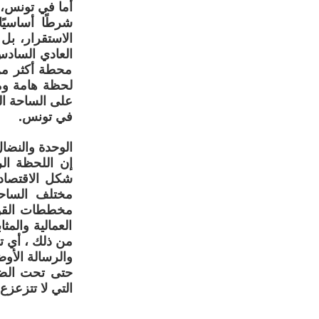
أما في تونس، 
شرطًا أساسيًا
الاستقرار، بل
محطة أكثر من
لحظة هامة ومف
على الساحة الت
في تونس.
الوحدة والنضال
إن اللحظة ال
شكل الاقتصاد و
مختلف الساحا
مخططات القوى
العمالية والم
من ذلك ، أي تو
والرسالة الأوض
حتى تحت الضغط
التي لا تتزعزع.