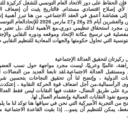
فإن الحفاظ على دور الاتحاد العام التونسي للشغل كركيزة للت
 لأي إصلاح اقتصادي مستدام. فالتاريخ يثبت أن إضعاف الن
 إلى هشاشة أعمق في العقد الاجتماعي. من هنا تبرز أهمية إنع
العادي السادس والعشرين أيام 25 و26 و27 مار
 مجرد استحقاق تنظيمي دوري،مع الأهمية لذلك ،بل تعتبر م
صلية في ترسيخ مكانة الإتحاد وموقعه ودوره النقابي والإ
ونسية التي تحاول حكومتها والجهات المعادية للتنظيم النقابي 
 ركيزتان لتحقيق العدالة الإجتماعية
راهنة، عالميًا وعربيًا، ليست مجرد مواجهة حول نسب العض
مستقبل العدالة الاجتماعية.لقد تابعنا العديد من النضالات ال
ت الدولية ، وإتضح لنا أن تحقيق النجاحات بتحسين ش
 الرأسمالية،من أجل اضعاف قوة الحركة النقابية ، إعتكدت
ثابرة على طريق النضال، حققت فيها النقابات ليس فقط العدالة
سيع نفوذ النقابات العمالية وإنضمام العمال لها.
ح من التجربة الأميركية التي نحن في سياقها هنا توكد لنا ما يل
، يمكن للتنظيم أن ينمو… إذا بقيت القاعدة الاجتماعية م