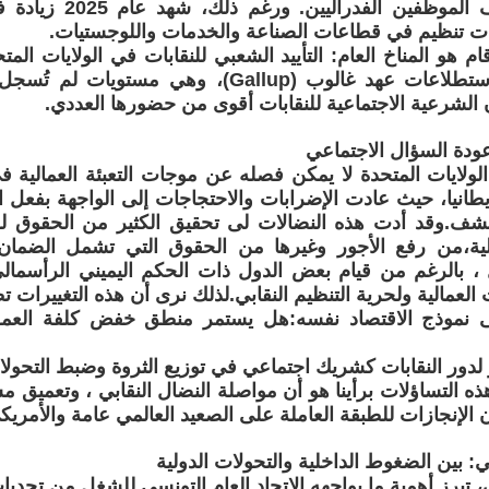
الجماعي لآلاف الموظفين ا
ت تنظيم في قطاعات الصناعة والخدمات واللوجستيات.
و71% وفق استطلاعات عهد غالوب (Gallup)، وهي مس
 الشرعية الاجتماعية للنقابات أقوى من حضورها العددي.
عودة السؤال الاجتماعي
ولايات المتحدة لا يمكن فصله عن موجات التعبئة العمالية ف
ريطانيا، حيث عادت الإضرابات والاحتجاجات إلى الواجهة بفعل 
شف.وقد أدت هذه النضالات لى تحقيق الكثير من الحقوق ل
مالية،من رفع الأجور وغيرها من الحقوق التي تشمل الضمان
، بالرغم من قيام بعض الدول ذات الحكم اليميني الرأسمال
ت العمالية ولحرية التنظيم النقابي.لذلك نرى أن هذه التغييرات 
 نموذج الاقتصاد نفسه:هل يستمر منطق خفض كلفة العم
بار لدور النقابات كشريك اجتماعي في توزيع الثروة وضبط التحول
 التساؤلات برأينا هو أن مواصلة النضال النقابي ، وتعميق مسا
 الإنجازات للطبقة العاملة على الصعيد العالمي عامة والأمري
: بين الضغوط الداخلية والتحولات الدولية
 تبرز أهمية ما يواجهه الاتحاد العام التونسي للشغل من تحدي