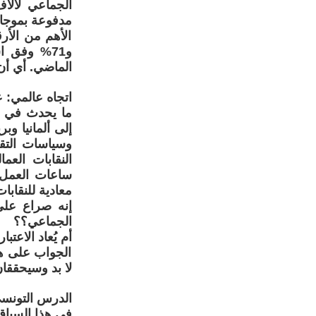
مدفوعة بموجا
الماضي. أي أن
اتجاه عالمي: 
ما يحدث في ال
إلى ألمانيا وب
وسياسات التق
النقابات الع
ساعات العمل 
معادية للنقابا
إنه صراع على
الجماعي؟؟
أم يُعاد الاعت
الجواب على هذه
لا بد وسيحققان
الدرس التونسي
في هذا السياق،