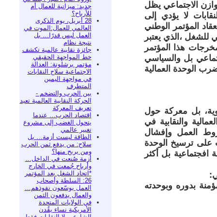
وازن الاجتماعي يظل
جديد: ميزانية للعمال أم
للأرباح؟
قابات لا يؤدي إلى
28 أبريل، يوم الذكرى
قاد المؤتمر الوطني
العالمي للعمال:الموت في
العمل ليس قدرًا… بل
س 2026 للإتحادالعام التونسي للشغل ،الذي يعتبر
نتيجة نظام
خرجات هذا المؤتمر
جائزة نقابية عالمية تكشف
خط المواجهة الحقيقي
جتماعي بل والسياسي
مؤتمر برشلونة: العدالة
ضرب الوحدة العمالية
الاجتماعية سلاح النقابات
في مواجهة اليمين
المتطرف
بين الحرب والتضخم -
الحركة النقابية العالمية تعيد
تعريف المعركة
وية، بل معركة حول
اقتصاد الحرب… عندما
عمالية والنقابية في
يتحول الغضب إلى مشروع
تغيير عالمي
روط العمل وإفشال
الطاقة ليست أزمة… بل
 على ترسيخ الوحدة
سلاح: من يدفع ثمن الحرب
ومن يربح منها؟
 افجتماعية بل أكثر
أزمة صُنعت في الداخل…
وأرباح جُمعت في الخارج
*اتحاد الشغل بعد المؤتمر
ي:
26: السلطة وأصحاب
ؤمنة بدوره وبوحدته
العمل يوسّعون نفوذهم…
والعمال يدفعون الثمن
في الولايات المتحدة
الأمريكية نساء يقُدن
الشارع… لا النقابات فقط