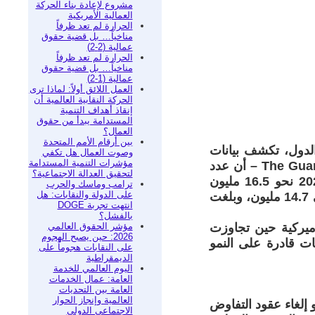
مشروع لإعادة بناء الحركة
العمالية الأمريكية
الحرارة لم تعد ظرفاً
مناخياً… بل قضية حقوق
عمالية (2-2)
الحرارة لم تعد ظرفاً
مناخياً… بل قضية حقوق
عمالية (1-2)
العمل اللائق أولاً: لماذا ترى
الحركة النقابية العالمية أن
إنقاذ أهداف التنمية
المستدامة يبدأ من حقوق
العمال؟
بين أرقام الأمم المتحدة
لدول، تكشف بيانات
وصوت العمال هل تكفي
مؤشرات التنمية المستدامة
مكتب إحصاءات العمل (Bureau of Labor Statistics )– كما نقلتها The Guardian – أن عدد
لتحقيق العدالة الاجتماعية؟
العمال المشمولين بعقود نقابية في الولايات المتحدة الأمريكية بلغ عام 2025 نحو 16.5 مليون
ترامب وماسك والحرب
على الدولة والنقابات: هل
عامل، وهو أعلى مستوى منذ عام 2009. كما ارتفع عدد الأعضاء الفعليين إلى 14.7 مليون، وبلغت
انتهت تجربة DOGE
بالفشل؟
مؤشر الحقوق العالمي
أميركية حين تجاوزت
2026: حين يصبح الهجوم
ابات قادرة على النمو
على النقابات هجوماً على
الديمقراطية
اليوم العالمي للخدمة
العامة: عمال الخدمات
العامة بين التحديات
العالمية وإنجاز الحوار
 إلغاء عقود التفاوض
الاجتماعي الدولي