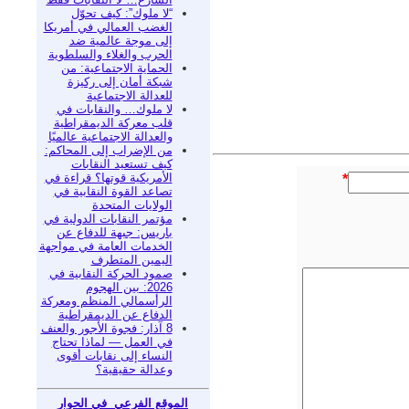
“لا ملوك”: كيف تحوّل
الغضب العمالي في أمريكا
إلى موجة عالمية ضد
الحرب والغلاء والسلطوية
الحماية الاجتماعية: من
شبكة أمان إلى ركيزة
للعدالة الاجتماعية
لا ملوك… والنقابات في
قلب معركة الديمقراطية
والعدالة الاجتماعية عالميًا
من الإضراب إلى المحاكم:
كيف تستعيد النقابات
الأمريكية قوتها؟ قراءة في
*
تصاعد القوة النقابية في
الولايات المتحدة
مؤتمر النقابات الدولية في
باريس: جبهة للدفاع عن
الخدمات العامة في مواجهة
اليمين المتطرف
صمود الحركة النقابية في
2026: بين الهجوم
الرأسمالي المنظم ومعركة
الدفاع عن الديمقراطية
8 آذار: فجوة الأجور والعنف
في العمل — لماذا تحتاج
النساء إلى نقابات أقوى
وعدالة حقيقية؟
الموقع الفرعي في الحوار