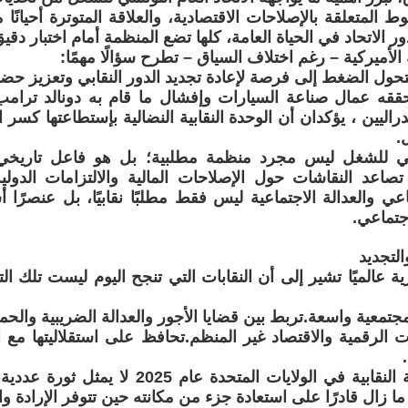
 المتعلقة بالإصلاحات الاقتصادية، والعلاقة المتوترة أحيانًا م
 الاتحاد في الحياة العامة، كلها تضع المنظمة أمام اختبار دقيق
 الأميركية – رغم اختلاف السياق – تطرح سؤالًا مهمًا:
حول الضغط إلى فرصة لإعادة تجديد الدور النقابي وتعزيز حض
ققه عمال صناعة السيارات وإفشال ما قام به دونالد ترا
راليين ، يؤكدان أن الوحدة النقابية النضالية بإستطاعتها كسر 
.
نسي للشغل ليس مجرد منظمة مطلبية؛ بل هو فاعل تاريخي
صاعد النقاشات حول الإصلاحات المالية والالتزامات الدول
ي والعدالة الاجتماعية ليس فقط مطلبًا نقابيًا، بل عنصرًا أ
جتماعي.
التجديد
ية عالميًا تشير إلى أن النقابات التي تنجح اليوم ليست تلك ال
جتمعية واسعة.تربط بين قضايا الأجور والعدالة الضريبية والحماي
ت الرقمية والاقتصاد غير المنظم.تحافظ على استقلاليتها مع 
صعود العضوية النقابية في الولايات المتحدة عا
ا زال قادرًا على استعادة جزء من مكانته حين تتوفر الإرادة و