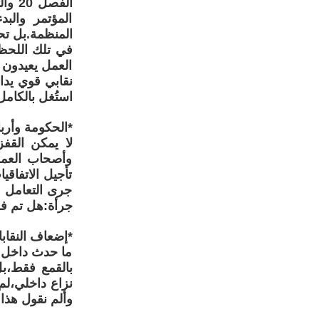
الفص
المؤتمر والب
المنظمة.بل تح
في تلك اللحظ
العمل يعيدون
نقابي قوي يدا
استُغل بالكامل
*الحكومة وأرب
لا يمكن القف
وأصحاب العمل
تأجيل الاتفاق
جرى التعامل 
جرأة:هل تم فق
*إضعاف النقابا
ما حدث داخل ا
بالقمع فقط،بل
نزاع داخلي،لم
وألم نقول هذا 