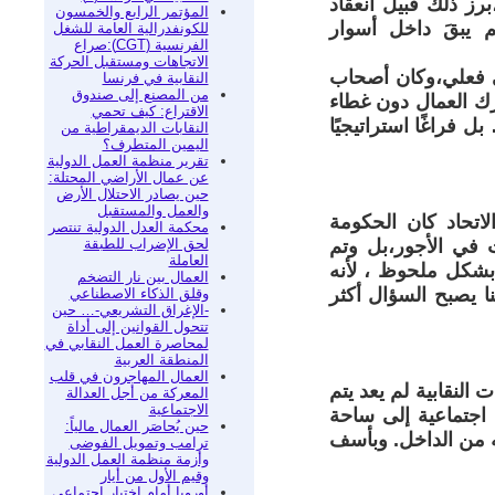
 ،برز ذلك قبيل انعقاد
المؤتمر الرابع والخمسون
م يبقَ داخل أسوار
للكونفدرالية العامة للشغل
الفرنسية (CGT):صراع
الاتجاهات ومستقبل الحركة
ي فعلي،وكان أصحاب
النقابية في فرنسا
من المصنع إلى صندوق
ك العمال دون غطاء
الاقتراع: كيف تحمي
فراغًا استراتيجيًا
النقابات الديمقراطية من
اليمين المتطرف؟
تقرير منظمة العمل الدولية
عن عمال الأراضي المحتلة:
حين يصادر الاحتلال الأرض
والعمل والمستقبل
اتحاد كان الحكومة
محكمة العدل الدولية تنتصر
لحق الإضراب للطبقة
 في الأجور،بل وتم
العاملة
ة بشكل ملحوظ ، لأنه
العمال بين نار التضخم
 يصبح السؤال أكثر
وقلق الذكاء الاصطناعي
-الإغراق التشريعي-… حين
تتحول القوانين إلى أداة
لمحاصرة العمل النقابي في
المنطقة العربية
العمال المهاجرون في قلب
النقابية لم يعد يتم
المعركة من أجل العدالة
الاجتماعية
اجتماعية إلى ساحة
حين يُحاصَر العمال مالياً:
ه من الداخل. وبأسف
ترامب وتمويل الفوضى
وأزمة منظمة العمل الدولية
وقيم الأول من أيار
أوروبا أمام اختبار اجتماعي