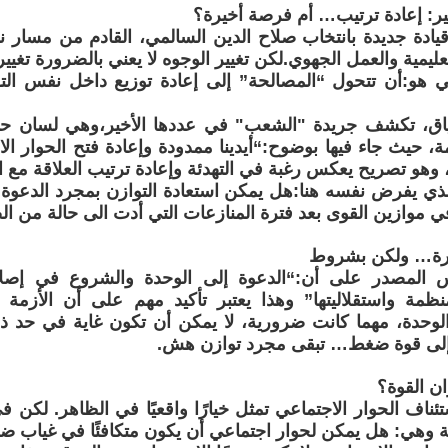
ير: إعادة ترتيب… أم فرصة أخيرة؟
قيادة جديدة بانتخاب صلاح الدين السالمي، القادم من مسار 
عليمية والعمل الجهوي.لكن تغيير الوجوه لا يعني بالضرورة تغيي
ي هو:أن تتحول “المصالحة” إلى إعادة توزيع داخل نفس الت
اق، تكشف جريدة "الشعب" في عددها الأخير،وهي لسان حال
مة، حيث جاء فيها بوضوح:“أيدينا ممدودة وإعادة فتح الحوار ا
، وهو تصريح يعكس رغبة في التهدئة وإعادة ترتيب العلاقة مع 
ذي يفرض نفسه هنا:هل يمكن استعادة التوازن بمجرد الدعوة
ي موازين القوى بعد فترة المنازعات التي أدت الى حالة من ا
ورة… ولكن بشروط
 المصدر على أن:“الدعوة إلى الوحدة والشروع في إصل
نظمة واستقلاليتها” وهذا يعتبر تأكيد مهم على أن الأزمة
 الوحدة، مهما كانت ضرورية، لا يمكن أن تكون غاية في حد ذات
ل إلى قوة ضغط… تبقى مجرد توازن هش.
ان القوة؟
تئناف الحوار الاجتماعي تمثل خيارًا واقعيًا في الظاهر. لكن
وهي: هل يمكن لحوار اجتماعي أن يكون متكافئًا في غياب ض