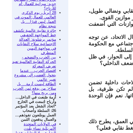
جديد: ميزانية للعمال أم
للأرباح؟
نقابي ونضالي طويل،
28 أبريل، يوم الذكرى
ر موازين القوى.
العالمي للعمال:الموت في
العمل ليس قدرًا… بل
وازنات التي أضعفت
نتيجة نظام
جائزة نقابية عالمية تكشف
خط المواجهة الحقيقي
 الاتحاد، عن توجه
مؤتمر برشلونة: العدالة
لاجتماعي مع الحكومة
الاجتماعية سلاح النقابات
في مواجهة اليمين
السلطة.
المتطرف
 إلى الحوار، في ظل
بين الحرب والتضخم -
الحركة النقابية العالمية تعيد
لضعف الداخلي؟
تعريف المعركة
اقتصاد الحرب… عندما
يتحول الغضب إلى مشروع
تغيير عالمي
احات داخلية تضمن
الطاقة ليست أزمة… بل
سلاح: من يدفع ثمن الحرب
 لم تكن ظرفية، بل
ومن يربح منها؟
ها. نعم فإن الوحدة
أزمة صُنعت في الداخل…
وأرباح جُمعت في الخارج
*اتحاد الشغل بعد المؤتمر
26: السلطة وأصحاب
العمل يوسّعون نفوذهم…
والعمال يدفعون الثمن
 في العمق، يطرح ذلك
في الولايات المتحدة
غط نقابي فعلي؟
الأمريكية نساء يقُدن
الشارع… لا النقابات فقط