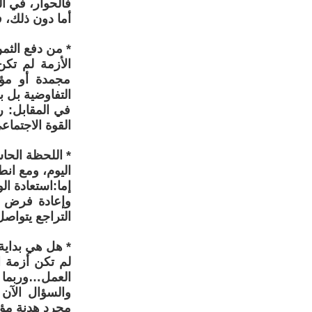
فالحوار، في ال
أما دون ذلك، ف
* من دفع الثم
الأزمة لم تكن
مجمدة أو مؤج
التفاوضية بل ب
في المقابل: 
القوة الاجتما
* اللحظة الحا
اليوم، ومع ان
إما:استعادة ا
وإعادة فرض ال
التراجع يتواصل
* هل هي بداية 
لم تكن أزمة 
العمل…وربما س
مجرد هدنة مؤ