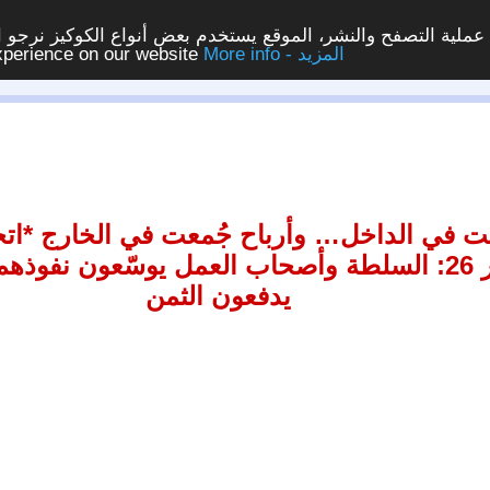
ملية التصفح والنشر، الموقع يستخدم بعض أنواع الكوكيز نرجو الن
More info - المزيد
experience on our website
ت في الداخل… وأرباح جُمعت في الخارج *اتح
المؤتمر 26: السلطة وأصحاب العمل يوسّعون نفو
يدفعون الثمن