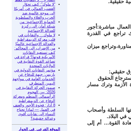
ية حقيقية.
“لا ملوك”: كيف تحوّل
الغضب العمالي في أمريكا
إلى موجة عالمية ضد
الحرب والغلاء والسلطوية
الحماية الاجتماعية: من
شبكة أمان إلى ركيزة
العمال مباشرة:أجور
للعدالة الاجتماعية
 تراجع في القدرة
لا ملوك… والنقابات في
قلب معركة الديمقراطية
والعدالة الاجتماعية عالميًا
اورة،وتراجع ميزان
من الإضراب إلى المحاكم:
كيف تستعيد النقابات
الأمريكية قوتها؟ قراءة في
تصاعد القوة النقابية في
الولايات المتحدة
مؤتمر النقابات الدولية في
رق حقيقي:
باريس: جبهة للدفاع عن
استرجاع الحقوق
الخدمات العامة في مواجهة
اليمين المتطرف
ة الأزمة وترك مسار
صمود الحركة النقابية في
2026: بين الهجوم
الرأسمالي المنظم ومعركة
الدفاع عن الديمقراطية
8 آذار: فجوة الأجور والعنف
تها السلطة وأصحاب
في العمل — لماذا تحتاج
النساء إلى نقابات أقوى
في البلاد.
وعدالة حقيقية؟
حول المؤتمر 26 إلى بداية استعادة القوة… أم إلى
الموقع الفرعي في الحوار