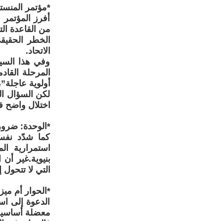
*مؤتمر المنست
أفرز المؤتمر 
من القاعدة الت
الخطر الحقيق
الاتحاد.
وفي هذا السي
المرحلة القاد
أولوية عاجلة”
لكن السؤال ال
اختلال واضح ف
*الوحدة: ضر
كما شدّد نفس
استمرارية الم
بنيوية.غير أن
التي لا تتحو
*الحوار أم ميز
الدعوة إلى اس
معضلة أساسية 