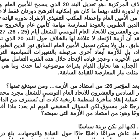
أحد نقاط الخلاف المركزية ،هو تعديل البند 20 الذي 
 لدورة ثالثة ،بينما ما كان هو إمكانية الترشح دورتان فقط لا غ
ن الأمين العام وإعضاء المكتب التنفيذي الإنفراد بدورة قيادة ثا
 الدين الطبوبي بالعودة لممارسة مهامة كأمين عام والخروج م
وهناك من يعتقد أن أزمة ال
ابق ، بل ولا يمكن تحميل الأمين العام السابق نور الدين الطبوب
د، بل للأزمة أبعاد أخرى مرتبطة بالتغييرات السياسية ال
الأخيرة ، وعجز قيادة الإتحاد خلال هذه الفترة التعامل معها
ن الجدل، هنا نحاول القيام بقراءة موضوعيه لما حدث وما هي م
 مثلت تيار المعارضة للقيادة السابقة.
اد من الأزمة… ومن سيدفع ثمنها؟
ر السادس والعشرون للاتحاد العام التونسي للشغل مجرد محطة
عملية إنقاذ متأخرة لمنظمة تاريخية كادت أن تُستنزف من الد
رجيًا غير مسبوق.لكن السؤال الحقيقي اليوم لم يعد: ماذا أف
حًا وهو: من استفاد من الأزمة التي سبقته؟
لكنها لم تكن بريئة سياسيًا
اد عاش صراعًا داخليًا حادًا حول القيادة والتوجهات، بلغ 