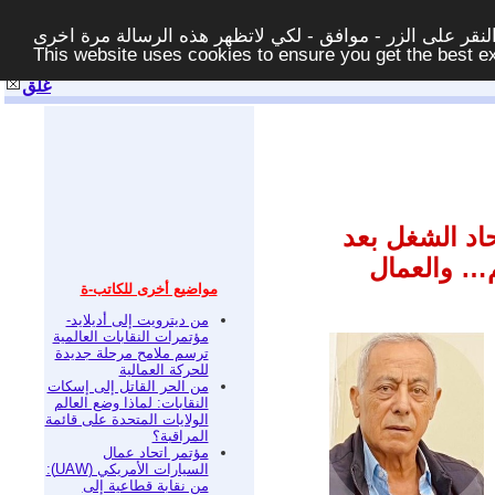
قر على الزر - موافق - لكي لاتظهر هذه الرسالة مرة اخرى -
This website uses cookies to ensure you get the best 
غلق
اد الشغل بعد
ذهم… والعمال
مواضيع أخرى للكاتب-ة
من ديترويت إلى أديلايد-
مؤتمرات النقابات العالمية
ترسم ملامح مرحلة جديدة
للحركة العمالية
من الحر القاتل إلى إسكات
النقابات: لماذا وضع العالم
الولايات المتحدة على قائمة
المراقبة؟
مؤتمر اتحاد عمال
السيارات الأمريكي (UAW):
من نقابة قطاعية إلى