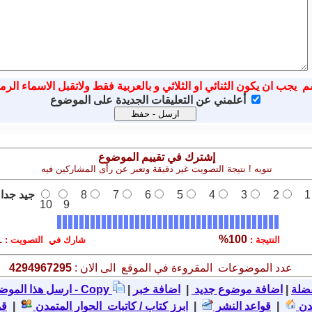
م يجب ان يكون الثنائي او الثلاثي و بالعربية فقط ولاتقبل الاسماء الرم
أعلمني عن التعليقات الجديدة على الموضوع
إشترك في تقييم الموضوع
تنويه ! نتيجة التصويت غير دقيقة وتعبر عن رأى المشاركين فيه
1
2
3
4
5
6
7
8
جيد جدا
10
9
1
100%
النتيجة :
شارك في التصويت :
عدد الموضوعات المقروءة في الموقع الى الان :
4294967295
ضلة
|
اضافة موضوع جديد
|
|
نسخ - Copy
ارسل هذا الموض
دن
|
قواعد النشر
|
ابرز كتاب / كاتبات الحوار المتمدن
|
قو