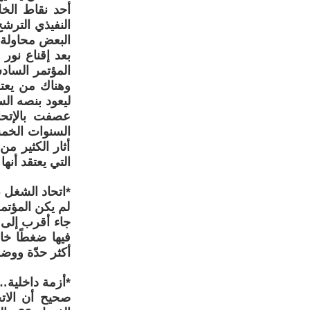
النفيذي الترشح
البعض محاولة م
بعد إقناع نور
ليعود بنصه الس
عصفت بالإتحا
السنوات الخمس 
أثار الكثير م
التي يعتقد أنها
*اتحاد الشغل بعد المؤتمر 26: من استف
لم يكن المؤتم
جاء أقرب إلى 
فيها ضغطًا خا
أكثر حدّة ووضو
*أزمة داخلية… 
صحيح أن الاتح