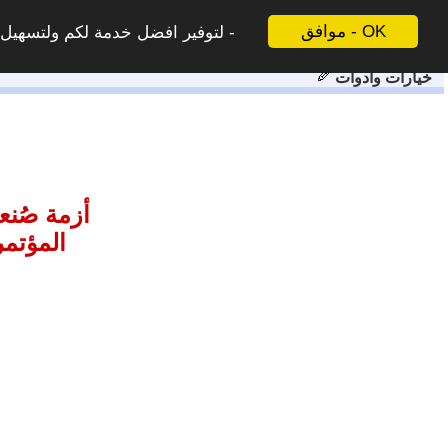
موافق - OK
لتوفير افضل خدمة لكم ولتسهيل ع
خيارات وادوات
أزمة صُنع