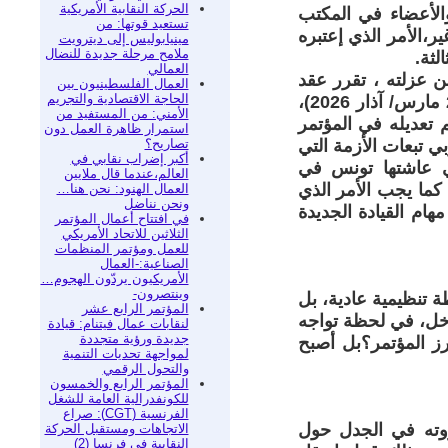
الحركة النقابية الأمريكية
يسمح للأمين العام والأعضاء في المكتب
تستعيد قوتها: من
ير،الأمر الذي إعتبره
مينيابوليس إلى ديترويت
ملامح مرحلة جديدة للنضال
لثة.
العمالي
ن عزلته ، تقرر عقد
العمال الفلسطينيون بين
الحاجة الاقتصادية والتجريم
المؤتمر السادس والعشرون للاتحاد العام التونسي للشغل أيام (25 ، 26، 27 مارس/ آذار 2026)،
الأمني: من المستفيد من
إتحاد لا علاقة لها بالخلاف حول البند 20 الذي تم تعديله في المؤتمر
استمرار ظاهرة العمل دون
تصاريح؟
ي تبعات الأزمة التي
أكبر إضراب نقابي في
تي عاشتها تونس في
العالم،عندما قال ملايين
 كما يجب الأمر الذي
العمال الهنود: نحن هنا…
ونحن نناضل
هام القيادة الجديدة
في افتتاح أعمال المؤتمر
الثلاثين للاتحاد الأمريكي
للعمل ومؤتمر المنظمات
الصناعية:-العمال
الأمريكيون يردّون الهجوم…
وينتصرون-
 تنظيمية عادية، بل
المؤتمر الرابع عشر
اخل، في لحظة تواجه
لنقابات عمال فيتنام: قيادة
جديدة ورؤية متجددة
رز المؤتمر؟بل أصبح
لمواجهة تحديات التنمية
والتحول الرقمي
المؤتمر الرابع والخمسون
للكونفدرالية العامة للشغل
الفرنسية (CGT): صراع
ذروته في الجدل حول
الاتجاهات ومستقبل الحركة
النقابية في فرنسا (2)