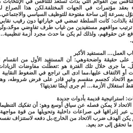
ل 20 والتنافس بين القوائم التي بدأت تستعد للتنافس في الإنتخابات
دء بعقد مؤتمرات في الجهات المختلفة.لكن هذا الصراع ل
وّل بسرعة إلى ساحة مفتوحة للتوظيف السياسي والاجتماعي.
ة بالذات: كانت السلطة تمضي في خياراتها دون رقيب نقاب
 ترتيب مواقعهم مستفيدين من غياب طرف تفاوضي موحّد،وتُر
فع عن حقوقهم، ولذلك لم يكن ما حدث مجرد أزمة تنظيمية… بل 
.
اب العمل… المستفيد الأكبر
ز على حقيقة واضحةوهي: أن المستفيد الأول من انقسام ال
. ما جرى خلال تلك الفترة هو :تعطّلت مفاوضات الزيادات
يات أو الالتفاف عليها،مما ادى الى تراجع في الضغوط النقابي
مع الاتحاد كجسم منقسم وغير قادر على فرض شروطه، وهنا
ط استغلال الأزمة… أم جرى أيضًا تغذيتها؟
ت: استراتيجية قديمة بأدوات جديدة
لاتحاد لا يمكن فصله عن سياق أوسع وهو: أن تفكيك التنظيمات 
 عبر إغراقها في صراعات داخلية وتحويلها من قوة مواجهة 
 يكن الهدف ضرب الاتحاد من الخارج،بل دفعه لاستنزاف نفس
ما تحقق إلى حد بعيد.