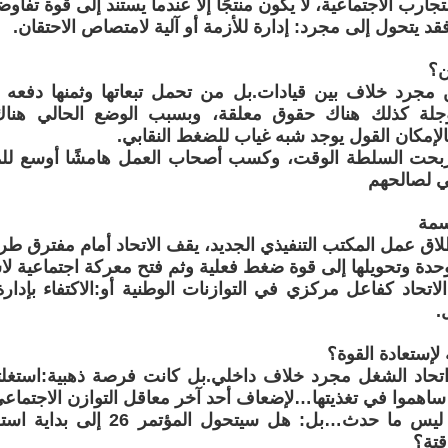
تجارب الاجتماعية، لا يكون منتجًا إلا عندما يستند إلى قوة تفاوض
قد يتحول إلى مجرد: إدارة للأزمة أو آلية لامتصاص الاحتقان.
ن؟
 مجرد خلاف بين قيادات.بل من تحمل تبعاتها وثمنها دفعه 
لة كذلك هناك حقوق معلقة، وبسبب الوضع الحالي هناك
الإمكان القول يوجد شبه غياب للضغط النقابي.
ربحت السلطة الوقت، وكسب أصحاب العمل هامشًا أوسع للمن
عي لصالحهم
سمة
طلاق عمل المكتب التنفيذي الجديد، يقف الاتحاد أمام مفترق ط
لوحدة وتحويلها إلى قوة ضغط فعلية وثم فتح معركة اجتماعية ل
اتحاد كفاعل مركزي في التوازنات الوطنية أو:الاكتفاء بإدار
.
لإستعادة القوة؟
اتحاد الشغل مجرد خلاف داخلي.بل كانت فرصة ذهبية:استغل
اهموا في تغذيتها…لإضعاف أحد آخر معاقل التوازن الاجتماعي 
والسؤال الآن ليس ما حدث…بل: هل سيت
قتة؟