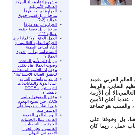
مشروع لإعادة بناء الحركة
العمالية الأمريكية
الحرارة لم تعد ظرفاً
مناخياً… بل قضية حقوق
عمالية (2-2)
الحرارة لم تعد ظرفاً
مناخياً… بل قضية حقوق
عمالية (1-2)
العمل اللائق أولاً: لماذا ترى
الحركة النقابية العالمية أن
إنقاذ أهداف التنمية
المستدامة يبدأ من حقوق
العمال؟
بين أرقام الأمم المتحدة
وصوت العمال هل تكفي
مؤشرات التنمية المستدامة
لتحقيق العدالة الاجتماعية؟
ترامب وماسك والحرب
العالم العربي ،فمنذ
على الدولة والنقابات: هل
 على التنظيم النقابي، والربط
انتهت تجربة DOGE
المي،الا أن الأزمة
بالفشل؟
مؤشر الحقوق العالمي
، عندما أعلن الأمين
2026: حين يصبح الهجوم
ي ، والسبب هو تصاعد
على النقابات هجوماً على
الديمقراطية
اليوم العالمي للخدمة
قنا، بل وخوفنا على
العامة: عمال الخدمات
العامة بين التحديات
باب عمل ، ربما كان
العالمية وإنجاز الحوار
الاجتماعي الدولي