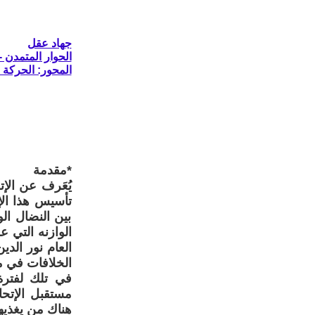
جهاد عقل
الحوار المتمدن - العدد: 8667 - 2026
المحور: الحركة ا
*مقدمة
يُعَرف عن الإت
بين النضال ال
الوازنه التي ع
العام نور الدي
الخلافات في م
في تلك لفترة 
مستقبل الإتحا
هناك من يغذيها