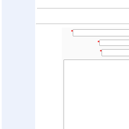
*
*
*