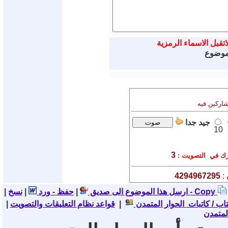
اتقبل الاسماء الرمزية
لموضوع
شاركين فيه
جيد جدا
10
3
ك في التصويت :
 :
4294967295
نسخ - Copy
ارسل هذا الموضوع الى صديق
|
حفظ - ورد
|
|
تاب / كاتبات الحوار المتمدن
|
قواعد نظام التعليقات والتصويت
|
لمتمدن