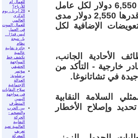
للعمال أم
• مكافآت كبيرة مكافآت أولية تساوي 6,550 دولار لكل عامل
للأرباح؟
28 أبريل، يوم
عند التصديق ومكافآت سنوية إضافية قدرها 2,550 دولار مدى
الذكرى
العالمي
تعويضات الإضافية لكل
للعمال:الموت
في العمل
ليس قدرًا…
بل نتيجة
نظام
جائزة نقابية
عالمية
ئف الأحادية الجانب،
تكشف خط
المواجهة
در خارجية - التأكد من
الحقيقي
مؤتمر
يدة في تشاتانوغا.
برشلونة:
العدالة
الاجتماعية
سلاح النقابات
في مواجهة
ثلي السلامة النقابية
اليمين
المتطرف
ديد وإصلاح الأخطار
بين الحرب
والتضخم -
الحركة
النقابية
العالمية تعيد
تعريف
لبات الجدول الزمني
المعركة