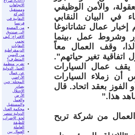
(CGT):صراع
ة معقولة، والأمن الوظيفي
الاتجاهات
ومستقبل
الحركة
 في البيان النقابي
النقابية في
فرنسا
 إخبار عمال تشاتانوغا
من المصنع
إلى صندوق
ر وشروط عمل ،بينما
الاقتراع: كيف
تحمي
ذا، وقف العمال معاً
النقابات
الديمقراطية
 اتفاقية تغير حياتهم".
من اليمين
المتطرف؟
تقرير منظمة
 يقف عمال السيارات
العمل الدولية
عن عمال
س أن زملاء السيارات
الأراضي
المحتلة: حين
و الفوز بعقد اتحاد. قال
يصادر
الاحتلال
هد هذا.”
الأرض
والعمل
والمستقبل
محكمة العدل
الدولية تنتصر
العمال من شركة تربح
لحق الإضراب
للطبقة
العاملة
العمال بين