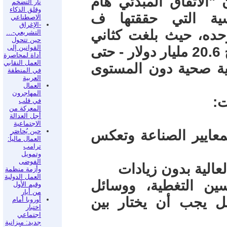
 "الاتفاق المبدئي هام
نار التضخم
وقلق الذكاء
سية التي حققتها ف
الاصطناعي
-الإغراق
فاغن مؤخراً. في عام 2024 وحده، حيث بلغت كثاني
التشريعي-…
حين تتحول
القوانين إلى
أكبر صانع سيارات في العالم عن أرباح 20.6 مليار دولار - حتى
أداة لمحاصرة
العمل النقابي
ية صحية دون المستوى
في المنطقة
العربية
العمال
المهاجرون
ت:
في قلب
المعركة من
أجل العدالة
الاجتماعية
حين يُحاصَر
معايير الصناعة وتعكس
العمال مالياً:
ترامب
وتمويل
الفوضى
عالية بدون زيادات
وأزمة منظمة
العمل الدولية
ين التغطية، ووسائل
وقيم الأول
من أيار
ل يجب أن يختار بين
أوروبا أمام
اختبار
اجتماعي
جديد: ميزانية