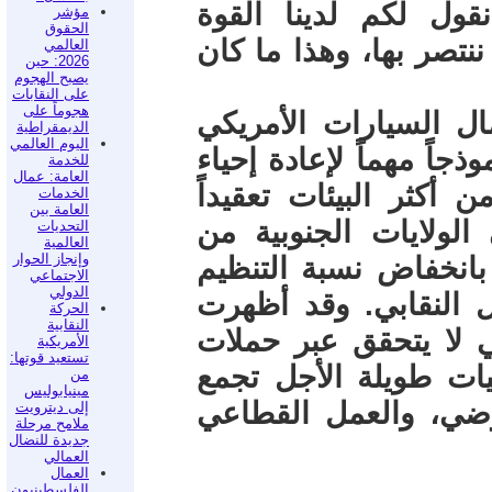
قول لكم لدينا القوة
مؤشر
الحقوق
ننتصر بها، وهذا ما كان
العالمي
2026: حين
يصبح الهجوم
على النقابات
هجوماً على
ال السيارات الأمريكي
الديمقراطية
اليوم العالمي
وذجاً مهماً لإعادة إحياء
للخدمة
العامة: عمال
أكثر البيئات تعقيداً
الخدمات
العامة بين
الولايات الجنوبية من
التحديات
العالمية
وإنجاز الحوار
 بانخفاض نسبة التنظيم
الاجتماعي
الدولي
 النقابي. وقد أظهرت
الحركة
النقابية
ي لا يتحقق عبر حملات
الأمريكية
تستعيد قوتها:
ات طويلة الأجل تجمع
من
مينيابوليس
اوضي، والعمل القطاعي
إلى ديترويت
ملامح مرحلة
جديدة للنضال
العمالي
العمال
الفلسطينيون