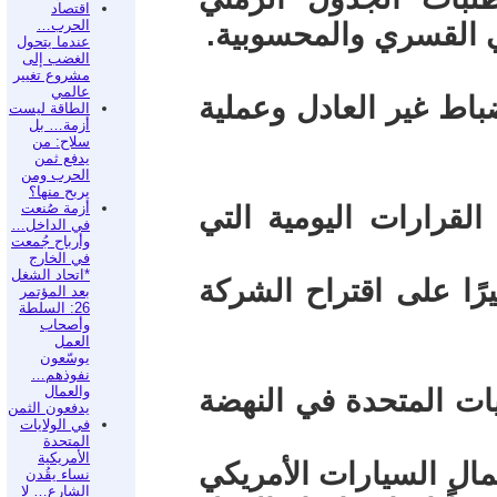
اقتصاد
الحرب…
 القسري والمحسوبية.
عندما يتحول
الغضب إلى
مشروع تغيير
عالمي
باط غير العادل وعملية
الطاقة ليست
أزمة… بل
سلاح: من
يدفع ثمن
الحرب ومن
يربح منها؟
أزمة صُنعت
قرارات اليومية التي
في الداخل…
وأرباح جُمعت
في الخارج
*اتحاد الشغل
رًا على اقتراح الشركة
بعد المؤتمر
26: السلطة
وأصحاب
العمل
يوسّعون
نفوذهم…
والعمال
يات المتحدة في النهضة
يدفعون الثمن
في الولايات
المتحدة
الأمريكية
عمال السيارات الأمريكي
نساء يقُدن
الشارع… لا