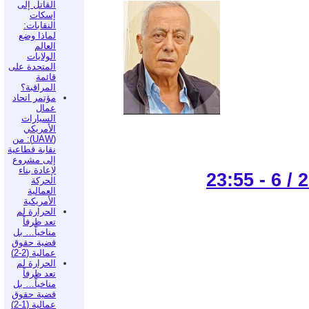
القاتل إلى
إسكات
النقابات:
لماذا وضع
العالم
الولايات
المتحدة على
قائمة
المراقبة؟
مؤتمر اتحاد
عمال
السيارات
الأمريكي
(UAW): من
نقابة قطاعية
إلى مشروع
لإعادة بناء
الحركة
العمالية
الأمريكية
الحرارة لم
تعد ظرفاً
مناخياً… بل
قضية حقوق
عمالية (2-2)
الحرارة لم
تعد ظرفاً
مناخياً… بل
قضية حقوق
عمالية (1-2)