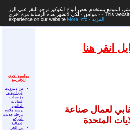
ر، الموقع يستخدم بعض أنواع الكوكيز نرجو النقر على الزر
- موافق - لكي لاتظهر هذه الرسالة مرة اخرى - This website uses cookies to ensure you get the best
More info - المزيد
experience on our website
غلق
ل انقر هنا
مواضيع أخرى
للكاتب-ة
من ديترويت
إلى أديلايد-
مؤتمرات
النقابات
العالمية
قابي لعمال صناعة
ترسم ملامح
مرحلة جديدة
يات المتحدة
للحركة
العمالية
من الحر