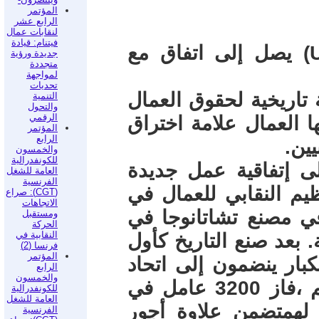
المؤتمر
الرابع عشر
لنقابات عمال
فيتنام: قيادة
* اتحاد نقابات عمال السيارات(UAW) يصل إلى اتفاق مع
جديدة ورؤية
متجددة
لمواجهة
تحديات
2026 تعتبر لحظة تاريخية لحقوق العمال
التنمية
والتحول
الرقمي
ا العمال علامة اختراق
المؤتمر
الرابع
ين.
والخمسون
للكونفدرالية
ى إتفاقية عمل جديدة
العامة للشغل
الفرنسية
يم النقابي للعمال في
(CGT): صراع
الاتجاهات
في مصنع تشاتانوجا في
ومستقبل
الحركة
النقابية في
 بعد صنع التاريخ كأول
فرنسا (2)
المؤتمر
كبار ينضمون إلى اتحاد
الرابع
والخمسون
نقابات عمال السيارات الأمريكي، نعم ،فاز 3200 عامل في
للكونفدرالية
العامة للشغل
 لهمتضمن علاوة أجور
الفرنسية