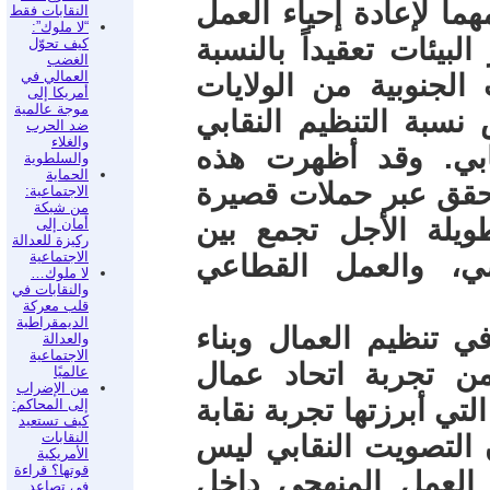
مهماً لإعادة إحياء العمل
النقابات فقط
“لا ملوك”:
بيئات تعقيداً بالنسبة
كيف تحوّل
الغضب
العمالي في
الجنوبية من الولايات
أمريكا إلى
موجة عالمية
 نسبة التنظيم النقابي
ضد الحرب
والغلاء
ابي. وقد أظهرت هذه
والسلطوية
الحماية
يتحقق عبر حملات قصيرة
الاجتماعية:
من شبكة
ويلة الأجل تجمع بين
أمان إلى
ركيزة للعدالة
الاجتماعية
ضي، والعمل القطاعي
لا ملوك…
والنقابات في
قلب معركة
الديمقراطية
في تنظيم العمال وبناء
والعدالة
الاجتماعية
ن تجربة اتحاد عمال
عالميًا
من الإضراب
تي أبرزتها تجربة نقابة
إلى المحاكم:
كيف تستعيد
النقابات
سيارات (UAW) هو أن التصويت النقابي ليس
الأمريكية
قوتها؟ قراءة
 العمل المنهجي داخل
في تصاعد