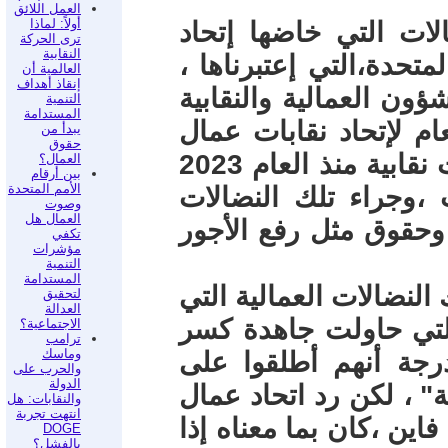
العمل اللائق
أولاً: لماذا
الات التي خاضها إتحاد
ترى الحركة
النقابية
تحدة،التي إعتبرناها ،
العالمية أن
إنقاذ أهداف
ؤون العمالية والنقابية
التنمية
المستدامة
ام لإتحاد نقابات عمال
يبدأ من
حقوق
السيارات في الولايات المتحدة نضالات نقابية منذ العام 2023
العمال؟
بين أرقام
الأمم المتحدة
وجراء تلك النضالات
وصوت
العمال هل
 وحقوق مثل رفع الأجور
تكفي
مؤشرات
التنمية
المستدامة
النضالات العمالية التي
لتحقيق
العدالة
لتي حاولت جاهدة كسر
الاجتماعية؟
ترامب
وماسك
رجة أنهم أطلقوا على
والحرب على
الدولة
ة" ، لكن رد اتحاد عمال
والنقابات: هل
انتهت تجربة
ين ،كان بما معناه إذا
DOGE
بالفشل؟