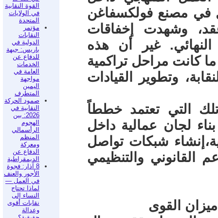
القوة النقابية
ل في مصنع فولكسفاغن
في الولايات
المتحدة
قد، وشهدت إخفاقات
مؤتمر
النقابات
النهائي. غير أن هذه
الدولية في
باريس: جبهة
للدفاع عن
ما كانت مراحل تراكمية
الخدمات
العامة في
نقابة، وتطوير القيادات
مواجهة
اليمين
المتطرف
صمود الحركة
لك التي تعتمد خططاً
النقابية في
2026: بين
ناء لجان عمالية داخل
الهجوم
الرأسمالي
المنظم
ية،إنشاء شبكات تواصل
ومعركة
الدفاع عن
عم القانوني والتنظيمي
الديمقراطية
8 آذار: فجوة
الأجور والعنف
في العمل —
لماذا تحتاج
النساء إلى
 ميزان القوى
نقابات أقوى
وعدالة
حقيقية؟