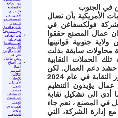
بين الحاجة
ن في الجنوب
الاقتصادية
والتجريم
بات الأمريكية بأن نضال
الأمني: من
المستفيد من
لشركة فولكسفاغن في
استمرار
ظاهرة العمل
دون تصاريح؟
،ان عمال المصنع حققوا
أكبر إضراب
نقابي في
ولاية جنوبية قوانينها
العالم،عندما
قال ملايين
ة محاولات سابقة بذلت
العمال الهنود:
نحن هنا…
 تلك الحملات النقابية
ونحن نناضل
في افتتاح
في عامي 2014 و2019 في حشد دعم العمال. لكن
أعمال
المؤتمر
الثلاثين
المثابرة النقابية أدت في الأخير الى فوز النقابة في عام 2024
للاتحاد
الأمريكي
التمثيل النقابي من خلال تصويت 3 عمال يؤيدون التنظيم
للعمل
ومؤتمر
 أدى الى تشكيل نقابة
المنظمات
الصناعية:-
 20 عضواً يمثلون 3200 عامل في المصنع ، نعم جاء
العمال
الأمريكيون
مع إدارة الشركة، التي
يردّون
الهجوم…
وينتصرون-