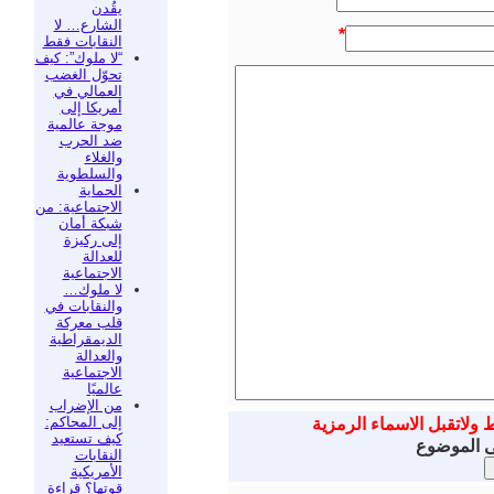
يقُدن
الشارع… لا
*
النقابات فقط
“لا ملوك”: كيف
تحوّل الغضب
العمالي في
أمريكا إلى
موجة عالمية
ضد الحرب
والغلاء
والسلطوية
الحماية
الاجتماعية: من
شبكة أمان
إلى ركيزة
للعدالة
الاجتماعية
لا ملوك…
والنقابات في
قلب معركة
الديمقراطية
والعدالة
الاجتماعية
عالميًا
من الإضراب
إلى المحاكم:
ط ولاتقبل الاسماء الرمزية
كيف تستعيد
ى الموضوع
النقابات
الأمريكية
قوتها؟ قراءة