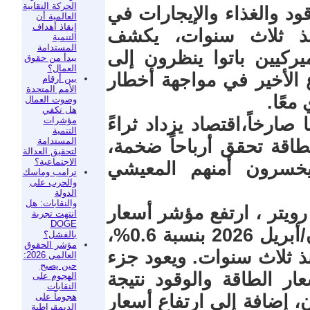
الحركة النقابية
ود والغذاء والإيجارات في
العالمية أن
إنقاذ أهداف
منذ ثلاث سنوات، يكشف
التنمية
المستدامة
يركيين باتوا ينظرون إلى
يبدأ من حقوق
العمال؟
اع الأخير في مواجهة أخطار
بين أرقام
الأمم المتحدة
معًا.
وصوت العمال
هل تكفي
صارخاً،اقتصاد يزداد ثراءً
مؤشرات
التنمية
المستدامة
طاقة تحقق أرباحاً ضخمة،
لتحقيق العدالة
الاجتماعية؟
 يخسرون أمنهم المعيشي
ترامب وماسك
والحرب على
الدولة
والنقابات: هل
ويتر ، ارتفع مؤشر أسعار
انتهت تجربة
DOGE
المستهلك الأميركي خلال شهر نيسان/أبريل 2026 بنسبة 0.6%،
بالفشل؟
مؤشر الحقوق
ذ ثلاث سنوات. ويعود جزء
العالمي 2026:
حين يصبح
ار الطاقة والوقود نتيجة
الهجوم على
النقابات
هجوماً على
ن، إضافة إلى ارتفاع أسعار
الديمقراطية