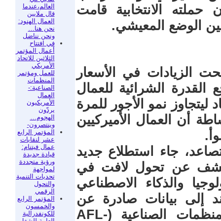
العالم،عندما
 حملته الانتخابية قامت
قال ملايين
العمال الهنود:
ن الوضع المعيشي.
نحن هنا…
ونحن نناضل
في افتتاح
أعمال المؤتمر
الثلاثين للاتحاد
الأمريكي
حت الزيادات في الأسعار
للعمل ومؤتمر
المنظمات
 القدرة الشرائية للعمال
الصناعية:-
العمال
ليتجاوز نمو الأجور للمرة
الأمريكيون
يردّون
اطة أن العمال الأميركيين
الهجوم…
وينتصرون-
المؤتمر الرابع
أ.
عشر لنقابات
عمال فيتنام:
صاعد، جاء استطلاع جديد
قيادة جديدة
ورؤية متجددة
حيفة The Guardian ليكشف عن تحول لافت في
لمواجهة
تحديات التنمية
لوجيا والذكاء الاصطناعي
والتحول
الرقمي
تند إلى بيانات صادرة عن
المؤتمر الرابع
والخمسون
الاتحاد الأمريكي للعمل ومؤتمر المنظمات الصناعية (AFL-
للكونفدرالية
العامة للشغل