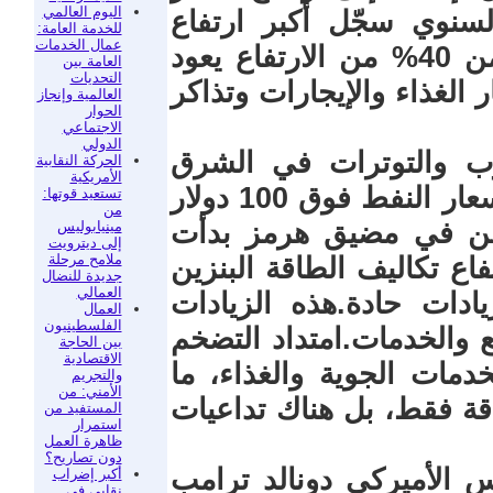
اليوم العالمي
لسنوي سجّل أكبر ارتفاع
للخدمة العامة:
عمال الخدمات
خلال ثلاث سنوات.خاصة وان أكثر من 40% من الارتفاع يعود
العامة بين
التحديات
 الغذاء والإيجارات وتذاكر
العالمية وإنجاز
الحوار
الاجتماعي
الدولي
حرب والتوترات في الشرق
الحركة النقابية
الأمريكية
الأوسط،الضربات ضد إيران رفعت أسعار النفط فوق 100 دولار
تستعيد قوتها:
من
حن في مضيق هرمز بدأت
مينيابوليس
إلى ديترويت
ملامح مرحلة
فاع تكاليف الطاقة البنزين
جديدة للنضال
العمالي
دات حادة.هذه الزيادات
العمال
الفلسطينيون
ع والخدمات.امتداد التضخم
بين الحاجة
الاقتصادية
مات الجوية والغذاء، ما
والتجريم
الأمني: من
قة فقط، بل هناك تداعيات
المستفيد من
استمرار
ظاهرة العمل
دون تصاريح؟
س الأميركي دونالد ترامب
أكبر إضراب
نقابي في