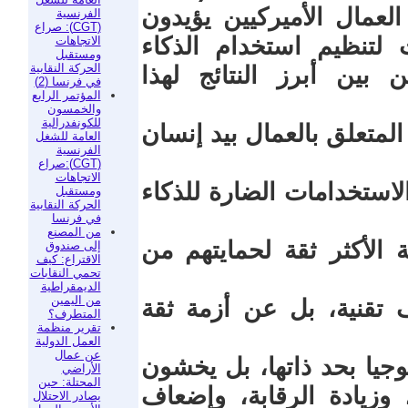
ن أكثر من 90% من العمال الأميركيين يؤيدون
الفرنسية
(CGT): صراع
ت لتنظيم استخدام الذكاء
الاتجاهات
ومستقبل
الحركة النقابية
بين أبرز النتائج لهذا
في فرنسا (2)
المؤتمر الرابع
والخمسون
للكونفدرالية
ي المتعلق بالعمال بيد إنسان
العامة للشغل
الفرنسية
(CGT):صراع
الاتجاهات
الاستخدامات الضارة للذكاء
ومستقبل
الحركة النقابية
في فرنسا
من المصنع
ة الأكثر ثقة لحمايتهم من
إلى صندوق
الاقتراع: كيف
تحمي النقابات
الديمقراطية
من اليمين
ف تقنية، بل عن أزمة ثقة
المتطرف؟
تقرير منظمة
العمل الدولية
عن عمال
وجيا بحد ذاتها، بل يخشون
الأراضي
المحتلة: حين
وزيادة الرقابة، وإضعاف
يصادر الاحتلال