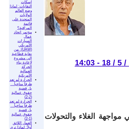
إسكات
النقابات: لماذا
وضع العالم
الولايات
المتحدة على
قائمة
المراقبة؟
مؤتمر اتحاد
عمال
السيارات
الأمريكي
(UAW): من
نقابة قطاعية
إلى مشروع
لإعادة بناء
الحركة
العمالية
الأمريكية
الحرارة لم تعد
ظرفاً مناخياً…
بل قضية
حقوق عمالية
(2-2)
الحرارة لم تعد
ظرفاً مناخياً…
بل قضية
حقوق عمالية
ي مواجهة الغلاء والتحولات
(1-2)
العمل اللائق
أولاً: لماذا ترى