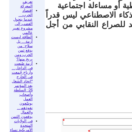
تعريف
ية أو مساءلة اجتماعية
المعركة
اقتصاد
كاء الاصطناعي ليس قدراً
الحرب…
عندما يتحول
د للصراع النقابي من أجل
الغضب إلى
مشروع تغيير
عالمي
الطاقة ليست
أزمة… بل
سلاح: من
يدفع ثمن
الحرب ومن
يربح منها؟
أزمة صُنعت
في الداخل…
وأرباح جُمعت
في الخارج
*اتحاد الشغل
بعد المؤتمر
26: السلطة
وأصحاب
العمل
يوسّعون
نفوذهم…
والعمال
يدفعون الثمن
*
في الولايات
المتحدة
الأمريكية نساء
*