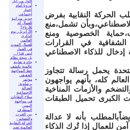
الأول من أيار
أوروبا أمام
اختبار
لب الحركة النقابية بفرض
اجتماعي
جديد: ميزانية
لاصطناعي،وبأن تشمل،منع
للعمال أم
للأرباح؟
،حماية الخصوصية ومنع
28 أبريل، يوم
الذكرى
العالمي
الشفافية في القرارات
للعمال:الموت
في العمل
 إدخال للذكاء الاصطناعي
ليس قدرًا…
بل نتيجة نظام
جائزة نقابية
عالمية تكشف
تحدة يحمل رسالة تتجاوز
خط المواجهة
الحقيقي
عالم كله، بأنهم يواجهون
مؤتمر
برشلونة:
لتضخم والأزمات المناخية
العدالة
الاجتماعية
ات الكبرى تحميل الطبقات
سلاح النقابات
في مواجهة
اليمين
المتطرف
بين الحرب
ضاًبالمطلب بأنه لا عدالة
والتضخم -
الحركة النقابية
من للعمال إذا تُرك الذكاء
العالمية تعيد