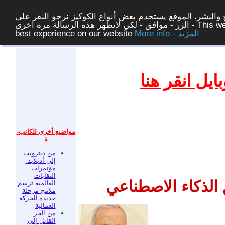
والنشر، الموقع يستخدم بعض أنواع الكوكيز نرجو النقر على
الزر - موافق - لكي لاتظهر هذه الرسالة مرة اخرى - This website uses cookies to ensure you get the
More info - المزيد
best experience on our website
غلق
يل انقر هنا
مواضيع أخرى للكاتب-
ة
من ديترويت
إلى أديلايد-
مؤتمرات
النقابات
 الذكاء الاصطناعي
العالمية ترسم
ملامح مرحلة
جديدة للحركة
العمالية
من الحر
القاتل إلى