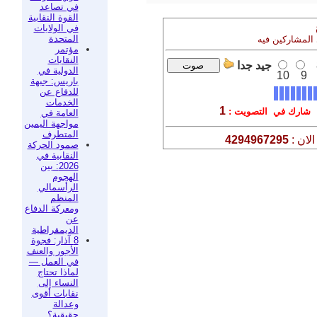
في تصاعد
القوة النقابية
في الولايات
المتحدة
 المشاركين فيه
مؤتمر
النقابات
جيد جدا
الدولية في
10
9
باريس: جبهة
للدفاع عن
الخدمات
1
شارك في التصويت :
العامة في
مواجهة اليمين
المتطرف
لان :
4294967295
صمود الحركة
النقابية في
2026: بين
الهجوم
الرأسمالي
المنظم
ومعركة الدفاع
عن
الديمقراطية
8 آذار: فجوة
الأجور والعنف
في العمل —
لماذا تحتاج
النساء إلى
نقابات أقوى
وعدالة
حقيقية؟