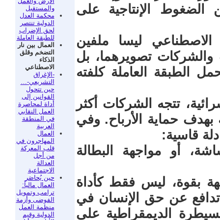
الأرض والعمل
 الضغوط الإنتاجية على
والمستقبل
محكمة العدل
الدولية تنتصر
لحق الإضراب
 الاصطناعي ليسا ملفين
للطبقة العاملة
العمال بين نار
التضخم وقلق
والشركات تصويرهما، بل
الذكاء
الاصطناعي
مل الطبقة العاملة كلفته
-الإغراق
التشريعي-…
حين تتحول
القوانين إلى
رائية، تتجه الشركات أكثر
أداة لمحاصرة
العمل النقابي
ة بهدف حماية الأرباح. وفي
في المنطقة
العربية
دلة قاسية:
العمال
المهاجرون في
ة، أو مواجهة البطالة
قلب المعركة
من أجل
العدالة
الاجتماعية
حين يُحاصَر
جهة بقوة، ليس فقط كأداة
العمال مالياً:
ترامب وتمويل
 تدافع عن حق الإنسان في
الفوضى وأزمة
منظمة العمل
السيطرة الديمقراطية على
الدولية وقيم