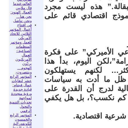
العالم،عندما
لبقالة.” هذه ليست مجرد
قال ملايين
العمال الهنود:
موذج اقتصادي قائم على
نحن هنا…
ونحن نناضل
في افتتاح
أعمال المؤتمر
الثلاثين للاتحاد
الأمريكي
للعمل ومؤتمر
المنظمات
اعي الأميركي” على فكرة
الصناعية:-
العمال
”،لكن اليوم، بدأ هذا
الأمريكيون
يردّون
الهجوم…
كثر… لكنهم يستهلكون
وينتصرون-
المؤتمر الرابع
ظل ما أدت به سياسات
عشر لنقابات
عمال فيتنام:
ية لدرج أن القدرة على
قيادة جديدة
ورؤية متجددة
ال كم نكسب؟، بل هل يكفي
لمواجهة
تحديات التنمية
والتحول
الرقمي
ة شرعية اقتصادية.
المؤتمر الرابع
والخمسون
للكونفدرالية
العامة للشغل