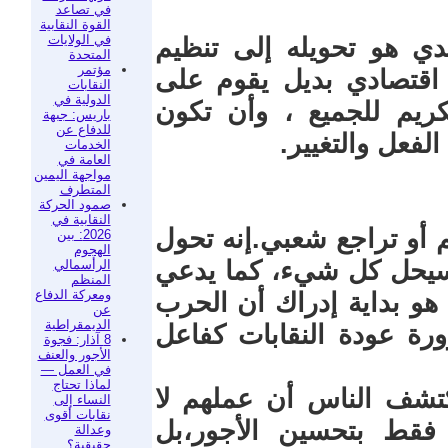
في تصاعد
القوة النقابية
في الولايات
دي هو تحويله إلى تنظيم
المتحدة
مؤتمر
اقتصادي بديل يقوم على
النقابات
الدولية في
لكريم للجميع ، وأن تكون
باريس: جبهة
للدفاع عن
لفعل والتغيير.
الخدمات
العامة في
مواجهة اليمين
المتطرف
صمود الحركة
النقابية في
 أو تراجع شعبي.إنه تحول
2026: بين
الهجوم
 سيحل كل شيء، كما يدعي
الرأسمالي
المنظم
ومعركة الدفاع
هو بداية إدراك أن الحرب
عن
الديمقراطية
ورة عودة النقابات كفاعل
8 آذار: فجوة
الأجور والعنف
في العمل —
لماذا تحتاج
يكتشف الناس أن عملهم لا
النساء إلى
نقابات أقوى
فقط بتحسين الأجور،بل
وعدالة
حقيقية؟