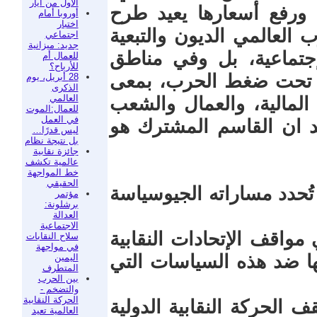
الأول من أيار
 ورفع أسعارها يعيد طرح
أوروبا أمام
اختبار
 العالمي الديون والتبعية
اجتماعي
جديد: ميزانية
لإجتماعية، بل وفي مناطق
للعمال أم
للأرباح؟
يله تحت ضغط الحرب، بمعى
28 أبريل، يوم
الذكرى
العالمي
 المالية، والعمال والشعب
للعمال:الموت
في العمل
د ان القاسم المشترك هو
ليس قدرًا…
بل نتيجة نظام
جائزة نقابية
عالمية تكشف
خط المواجهة
الحقيقي
ُحدد مساراته الجيوسياسة
مؤتمر
برشلونة:
العدالة
الاجتماعية
 مواقف الإتحادات النقابية
سلاح النقابات
في مواجهة
ها ضد هذه السياسات التي
اليمين
المتطرف
بين الحرب
والتضخم -
الحركة النقابية
 الحركة النقابية الدولية
العالمية تعيد