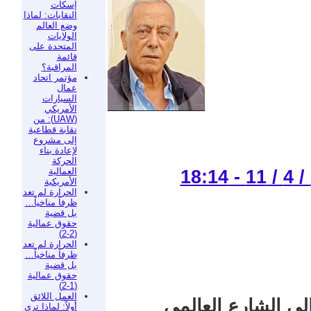
إسكات
النقابات: لماذا
وضع العالم
الولايات
المتحدة على
قائمة
المراقبة؟
مؤتمر اتحاد
عمال
السيارات
الأمريكي
(UAW): من
نقابة قطاعية
إلى مشروع
لإعادة بناء
الحركة
العمالية
الأمريكية
الحرارة لم تعد
ظرفاً مناخياً…
بل قضية
حقوق عمالية
(2-2)
الحرارة لم تعد
ظرفاً مناخياً…
بل قضية
حقوق عمالية
(1-2)
العمل اللائق
ى الشارع العالمي
أولاً: لماذا ترى