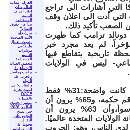
الحركة النقابية
ا التي أشارات الى تراجع
العالمية أن
إنقاذ أهداف
 التي أدت الى اعلان وقف
التنمية
المستدامة
ن الصعب تأكيد ذلك.
يبدأ من حقوق
العمال؟
بين أرقام
 دونالد ترامب كما ظهرت
الأمم المتحدة
وصوت العمال
تطلاع أجرته شبكة CNN مؤخراً، لم يعد مجرد خبر
هل تكفي
مؤشرات
ظة تاريخية يتقاطع فيها
التنمية
المستدامة
ماعي- ليس في الولايات
لتحقيق العدالة
الاجتماعية؟
ترامب وماسك
والحرب على
الدولة
والنقابات: هل
*الأرقام التي جاءت في الإستطلاع كانت واضحة:31% فقط
انتهت تجربة
DOGE
يؤيدون الأداء الاقتصادي لترامب وطاقم حكمه، و65% يرون أن
بالفشل؟
مؤشر الحقوق
العالمي 2026:
السياسات الحالية جعلت الوضع أسوأ،وأن 63% يرون أن
حين يصبح
الهجوم على
لولايات المتحدة عالميًا.
النقابات
هجوماً على
 لدى الناس، وهو: الحروب
الديمقراطية