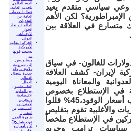
اليوم العالمي
 وعي سياسي متقدم يعيد
للخدمة العامة:
عمال الخدمات
لإمبراطورية؟ لكن الأهم
العامة بين
التحديات
ك متسارع في العلاقة بين
العالمية وإنجاز
الحوار
الاجتماعي
الدولي
الحركة النقابية
الأمريكية
تستعيد قوتها:
من
مينيابوليس
فاع أسعار الوقود إلى أكثر من 4 دولارات للغالون- في سياق
إلى ديترويت
ملامح مرحلة
كية لإيران- كشف العلاقة
جديدة للنضال
العمالي
وانية والمعاناة اليومية
العمال
الفلسطينيون
يجة في الإستطلاع بخصوص
بين الحاجة
الاقتصادية
وضع العمال: 63% يعانون ماليًا بسبب أسعار الوقود،45% قللوا
والتجريم
الأمني: من
ت والأغلبية تقوم بتقليص
المستفيد من
استمرار
اركين في الإستطلاع ملخصاً
ظاهرة العمل
دون تصاريح؟
أكبر إضراب
ا سياسات ترامب وحربه
نقابي في