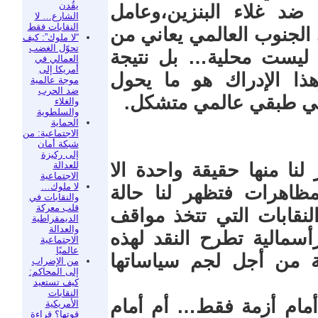
يقُدن
د غلاء البنزين،وعامل
الشارع… لا
النقابات فقط
الجنوب العالمي يعاني من
“لا ملوك”: كيف
تحوّل الغضب
مة ليست محلية… بل نتيجة
العمالي في
أمريكا إلى
ذا الإدراك هو ما يحول
موجة عالمية
ضد الحرب
عي طبقي عالمي متشكل.
والغلاء
والسلطوية
الحماية
الاجتماعية: من
شبكة أمان
إلى ركيزة
للعدالة
لنا منها حقيقة واحدة الا
الاجتماعية
لا ملوك…
مظاهرات فتظهر لنا حالة
والنقابات في
قلب معركة
نقابات التي تتخذ مواقف
الديمقراطية
والعدالة
سمالية تطرح النقد لهذه
الاجتماعية
عالميًا
 من أجل لجم سياساتها
من الإضراب
إلى المحاكم:
كيف تستعيد
النقابات
مام أزمة فقط… أم أمام
الأمريكية
قوتها؟ قراءة