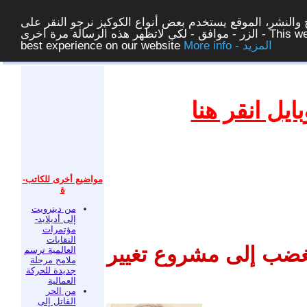
والنشر، الموقع يستخدم بعض أنواع الكوكيز نرجو النقر على
الزر - موافق - لكي لاتظهر هذه الرسالة مرة اخرى - This website uses cookies to ensure you get the
More info - المزيد
best experience on our website
غلق
يل انقر هنا
مواضيع أخرى للكاتب-
ة
من ديترويت
إلى أديلايد-
مؤتمرات
النقابات
غضب إلى مشروع تغيير
العالمية ترسم
ملامح مرحلة
جديدة للحركة
العمالية
من الحر
القاتل إلى