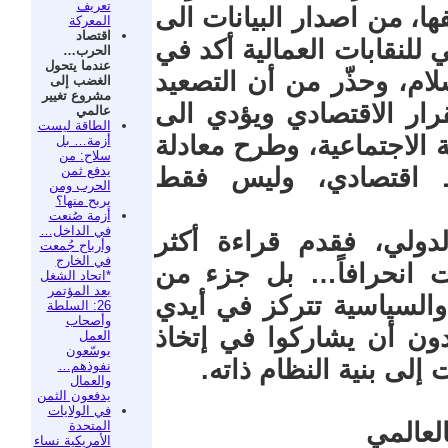
تعريف
ا، من اصدار البيانات الى
المعركة
اقتصاد
ي للنقابات العمالية أكد في
الحرب…
عندما يتحول
لام، وحذّر من أن التصعيد
الغضب إلى
مشروع تغيير
رار الاقتصادي ويؤدي الى
عالمي
الطاقة ليست
ة الاجتماعية، وطرح معادلة
أزمة… بل
سلاح: من
يدفع ثمن
 اقتصادي، وليس فقط
الحرب ومن
يربح منها؟
أزمة صُنعت
في الداخل…
لدولي، فقدم قراءة أكثر
وأرباح جُمعت
في الخارج
ت انحرافاً… بل جزء من
*اتحاد الشغل
بعد المؤتمر
والسياسية تتركز في أيدي
26: السلطة
وأصحاب
دون أن يشاركوا في إتخاذ
العمل
يوسّعون
إلى بنية النظام ذاته.
نفوذهم…
والعمال
يدفعون الثمن
في الولايات
المتحدة
لعالمي
الأمريكية نساء