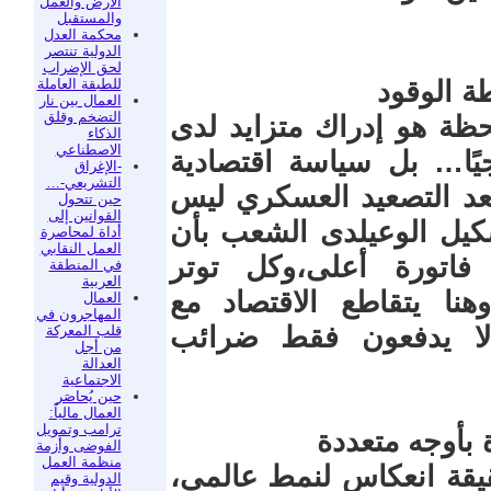
الأرض والعمل
والمستقبل
محكمة العدل
الدولية تنتصر
لحق الإضراب
للطبقة العاملة
ة الوقود
العمال بين نار
التضخم وقلق
حظة هو إدراك متزايد لدى
الذكاء
الاصطناعي
يًا… بل سياسة اقتصادية
-الإغراق
التشريعي-…
بعد التصعيد العسكري ليس
حين تتحول
القوانين إلى
 تشكيل الوعيلدى الشعب بأن
أداة لمحاصرة
العمل النقابي
اتورة أعلى،وكل توتر
في المنطقة
العربية
نا يتقاطع الاقتصاد مع
العمال
المهاجرون في
لا يدفعون فقط ضرائب
قلب المعركة
من أجل
العدالة
الاجتماعية
حين يُحاصَر
العمال مالياً:
ترامب وتمويل
 بأوجه متعددة
الفوضى وأزمة
منظمة العمل
حقيقة انعكاس لنمط عالمي،
الدولية وقيم