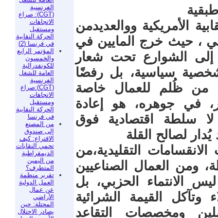
الفرنسية
(CGT): صراع
الاتجاهات
نقابية الأمريكية ووالعديدمن
ومستقبل
الحركة النقابية
لي ، حيث خرج المايين في
في فرنسا (2)
المؤتمر الرابع
 إلى الشوارع تحت شعار
والخمسون
للكونفدرالية
على شخصية سياسية، بل رفضًا
العامة للشغل
الفرنسية
ه من ظُلم للعمال خاصة
(CGT):صراع
الاتجاهات
ر، في جوهره، هو إعادة
ومستقبل
الحركة النقابية
لا سلطة اقتصادية فوق
في فرنسا
من المصنع
إلى صندوق
ُدار لصالح القلة
الاقتراع: كيف
تحمي النقابات
الانقسامات التقليدية،من
الديمقراطية
من اليمين
ة، ومن العمال الصناعيين
المتطرف؟
تقرير منظمة
يس الانتماء الحزبي، بل
العمل الدولية
عن عمال
 وتآكل القيمة الشرائية
الأراضي
المحتلة: حين
ملين ومخصصات التقاعد
يصادر الاحتلال