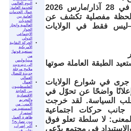
اليوم العالمي
لذلك لم تكن تظاهرات “لا ملوك” في 28 آذار/مارس 2026
للخدمة العامة:
عمال الخدمات
 لحظة مفصلية تكشف عن
العامة بين
التحديات
ليس فقط في الولايات
العالمية وإنجاز
الحوار
الاجتماعي
الدولي
الحركة النقابية
الأمريكية
تستعيد قوتها:
من
مينيابوليس
يد الطبقة العاملة صوتها
إلى ديترويت
ملامح مرحلة
جديدة للنضال
العمالي
ن ما جرى في شوارع الولايات
العمال
الفلسطينيون
لانًا واضحًا عن تحوّل في
بين الحاجة
الاقتصادية
 قلب السياسة. لقد خرجت
والتجريم
الأمني: من
 جانب حركات اجتماعية
المستفيد من
استمرار
ظاهرة العمل
لمعنى: لا سلطة تعلو فوق
دون تصاريح؟
أكبر إضراب
الاستبداد في مجتمع يدّعي
نقابي في