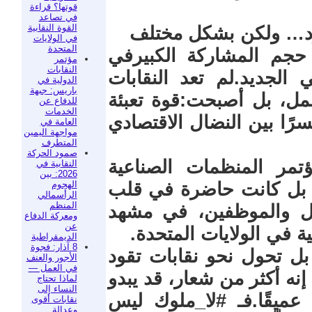
قوتها؟ قراءة
في تصاعد
القوة النقابية
تعود… ولكن بشكل مختلف
في الولايات
المتحدة
ليس فقط حجم المشاركة الكبيرفي
مؤتمر
النقابات
 الجديد.لم تعد النقابات
الدولية في
باريس: جبهة
مل، بل أصبحت:قوة تعبئة
للدفاع عن
الخدمات
سرًا بين النضال الاقتصادي
العامة في
مواجهة اليمين
المتطرف
صمود الحركة
ؤتمر المنظمات الصناعية
النقابية في
2026: بين
الهجوم
يحات، بل كانت حاضرة في قلب
الرأسمالي
المنظم
ال والموظفين، في مشهد
ومعركة الدفاع
عن
ة في الولايات المتحدة.
الديمقراطية
8 آذار: فجوة
بل تحول نحو نقابات تقود
الأجور والعنف
في العمل —
نه أكثر من شعار، قد يبدو
لماذا تحتاج
النساء إلى
 عميقًا.فـ #لا_ملوك ليس
نقابات أقوى
وعدالة