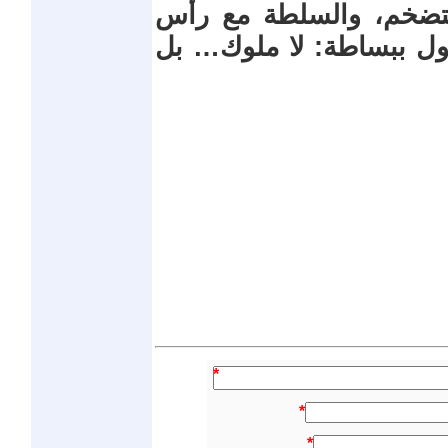
لتضخم، والسلطة مع رأس
قول ببساطة: لا ملوك… بل
*
*
*