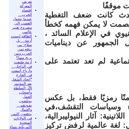
تعريف
 موقفًا
المعركة
اقتصاد
حدث كانت ضعف التغطية
الحرب…
عندما يتحول
الصمت لا يمكن فهمه كخطأ
الغضب إلى
مشروع تغيير
وي في الإعلام السائد ،
عالمي
الطاقة ليست
أزمة… بل
 الجمهور عن ديناميات
سلاح: من
يدفع ثمن
الحرب ومن
يربح منها؟
تماعية لم تعد تعتمد على
أزمة صُنعت
في الداخل…
وأرباح جُمعت
في الخارج
*اتحاد الشغل
بعد المؤتمر
26: السلطة
وأصحاب
منًا رمزيًا فقط، بل عكس
العمل
يوسّعون
اء وسياسات التقشف،في
نفوذهم…
والعمال
يدفعون الثمن
تينية: آثار النيوليبرالية،
في الولايات
المتحدة
: لغة عالمية لرفض تركيز
الأمريكية نساء