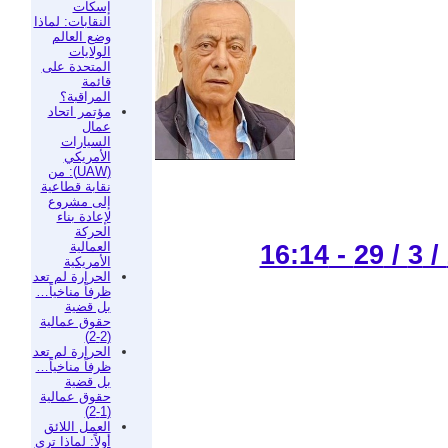
إسكات
النقابات: لماذا
وضع العالم
الولايات
المتحدة على
قائمة
المراقبة؟
مؤتمر اتحاد
عمال
السيارات
الأمريكي
(UAW): من
نقابة قطاعية
إلى مشروع
لإعادة بناء
الحركة
العمالية
الأمريكية
الحرارة لم تعد
ظرفاً مناخياً…
بل قضية
حقوق عمالية
(2-2)
الحرارة لم تعد
ظرفاً مناخياً…
بل قضية
حقوق عمالية
(1-2)
العمل اللائق
أولاً: لماذا ترى