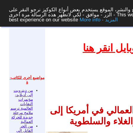
والنشر، الموقع يستخدم بعض أنواع الكوكيز نرجو النقر على
الزر - موافق - لكي لاتظهر هذه الرسالة مرة اخرى - This website uses cookies to ensure you get the
More info - المزيد
best experience on our website
غلق
يل انقر هنا
مواضيع أخرى للكاتب-
ة
من ديترويت
إلى أديلايد-
مؤتمرات
النقابات
عمالي في أمريكا إلى
العالمية ترسم
ملامح مرحلة
جديدة للحركة
لغلاء والسلطوية
العمالية
من الحر
القاتل إلى