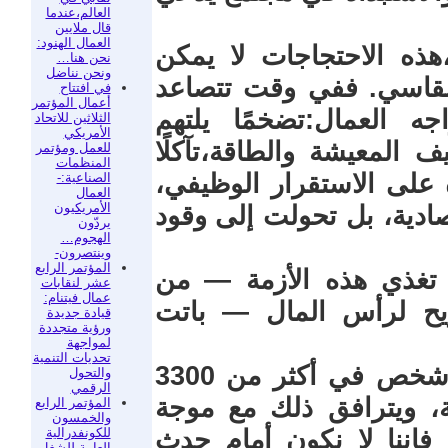
العالم،عندما
قال ملايين
العمال الهنود:
هذه الاحتجاجات لا يمكن
نحن هنا…
ونحن نناضل
لقاسي. ففي وقت تتصاعد
في افتتاح
أعمال المؤتمر
جه العمال:تضخمًا يلتهم
الثلاثين للاتحاد
الأمريكي
ف المعيشة والطاقة،تآكلًا
للعمل ومؤتمر
المنظمات
 على الاستقرار الوظيفي،
الصناعية:-
العمال
الأمريكيون
صادية، بل تحولت إلى وقود
يردّون
الهجوم…
وينتصرون-
المؤتمر الرابع
 تغذي هذه الأزمة — من
عشر لنقابات
عمال فيتنام:
ريح لرأس المال — باتت
قيادة جديدة
ورؤية متجددة
لمواجهة
تحديات التنمية
وعليه حين يخرج أكثر من 9 ملايين شخص في أكثر من 3300
والتحول
الرقمي
ية، ويترافق ذلك مع موجة
المؤتمر الرابع
والخمسون
للكونفدرالية
فإننا لا نكون أمام حدث
العامة للشغل