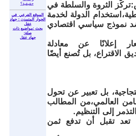
ركّز الثروة والسلطة في
حقيقية؟
ية،استخدام الدولة لخدمة
الموقع الفرعي في
الحوار المتمدن : جهاد
د نموذج سياسي اقتصادي
عقل
بحث :مواضيع ذات
صلة:
جهاد عقل
 إعلانًا عن معادلة
 الاقتراع، بل تُصنع أيضًا
جاجية، بل تعبير عن تحول
امن العالمي،من المطالب
تذمر إلى التنظيم.
م تعد تقبل أن تدفع ثمن