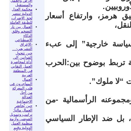
الأرض والعمل
أوروبيين.
والمستقبل
محكمة العدل
الدولية تنتصر
 هرمز، وارتفاع أسعار
لحق الإضراب
للطبقة العاملة
نقل،
العمال بين نار
التضخم وقلق
الذكاء
الاصطناعي
ياسة خارجية” إلى عبء
-الإغراق
التشريعي-…
حين تتحول
القوانين إلى
ية تربط بوضوح بين:الحرب
أداة لمحاصرة
العمل النقابي
في المنطقة
العربية
 “لا ملوك”.
العمال
المهاجرون في
قلب المعركة
من أجل
العدالة
جموعنه الرأسمالية -من
الاجتماعية
حين يُحاصَر
العمال مالياً:
ترامب وتمويل
، بل ضد الإطار السياسي
الفوضى وأزمة
منظمة العمل
الدولية وقيم