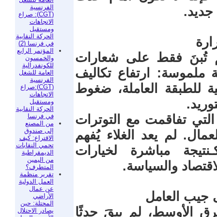
الفرنسية
جديد.
(CGT): صراع
الاتجاهات
ومستقبل
الحركة النقابية
ارة
في فرنسا (2)
المؤتمر الرابع
م تُبنَ فقط على شعارات
والخمسون
للكونفدرالية
 ملموسة: ارتفاع تكاليف
العامة للشغل
الفرنسية
ية للطبقة العاملة، ضغوط
(CGT):صراع
الاتجاهات
ريد.
ومستقبل
الحركة النقابية
في فرنسا
 التي تفاقمت مع التوترات
من المصنع
إلى صندوق
ال. لم يعد الغلاء يُفهم
الاقتراع: كيف
تحمي النقابات
نتيجة مباشرة لخيارات
الديمقراطية
من اليمين
لاقتصاد والسياسة.
المتطرف؟
تقرير منظمة
العمل الدولية
عن عمال
ى جيب العامل
الأراضي
المحتلة: حين
 الأوسط، لم يبقَ حدثًا
يصادر الاحتلال