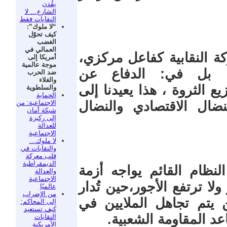
يقُدن
الشارع… لا
النقابات فقط
“لا ملوك”:
كيف تحوّل
الغضب
العمالي في
ة النقابية كفاعل مركزي،
أمريكا إلى
موجة عالمية
 بل في: الدفاع عن
ضد الحرب
والغلاء
ع الثروة ، هذا يعيدنا إلى
والسلطوية
الحماية
الاجتماعية: من
نضال الاقتصادي والنضال
شبكة أمان
إلى ركيزة
للعدالة
الاجتماعية
لا ملوك…
والنقابات في
قلب معركة
الديمقراطية
نظام القائم يواجه أزمة
والعدالة
الاجتماعية
ا ترتفع الأجور،حين تُدار
عالميًا
من الإضراب
يتم تجاهل الملايين في
إلى المحاكم:
كيف تستعيد
عد المقاومة الشعبية.
النقابات
الأمريكية