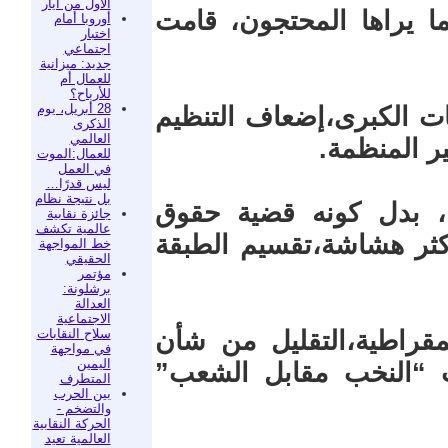
الأول من أيار
ا يراها المحتجون، قامت
أوروبا أمام
اختبار
اجتماعي
جديد: ميزانية
للعمال أم
للأرباح؟
28 أبريل، يوم
ت الكبرى،إضعاف التنظيم
الذكرى
العالمي
ير المنظمة.
للعمال:الموت
في العمل
ليس قدرًا…
بل نتيجة نظام
ة، بدل كونه قضية حقوق
جائزة نقابية
عالمية تكشف
ثر هشاشة،تقسيم الطبقة
خط المواجهة
الحقيقي
مؤتمر
برشلونة:
العدالة
الاجتماعية
سلاح النقابات
قراطية،التقليل من شأن
في مواجهة
اليمين
ب “النخب مقابل الشعب”
المتطرف
بين الحرب
والتضخم -
الحركة النقابية
العالمية تعيد