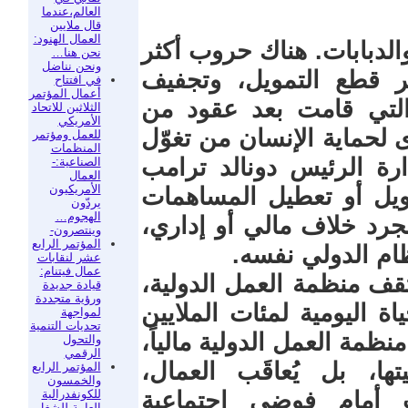
العالم،عندما
قال ملايين
العمال الهنود:
لدبابات. هناك حروب أكثر
نحن هنا…
ونحن نناضل
عبر قطع التمويل، وتجفيف
في افتتاح
أعمال المؤتمر
التي قامت بعد عقود من
الثلاثين للاتحاد
الأمريكي
 لحماية الإنسان من تغوّل
للعمل ومؤتمر
المنظمات
ارة الرئيس دونالد ترامب
الصناعية:-
العمال
الأمريكيون
ويل أو تعطيل المساهمات
يردّون
الهجوم…
جرد خلاف مالي أو إداري،
وينتصرون-
المؤتمر الرابع
 الدولي نفسه.
عشر لنقابات
عمال فيتنام:
ف منظمة العمل الدولية،
قيادة جديدة
ورؤية متجددة
اة اليومية لمئات الملايين
لمواجهة
تحديات التنمية
ظمة العمل الدولية مالياً،
والتحول
الرقمي
تها، بل يُعاقَب العمال،
المؤتمر الرابع
والخمسون
للكونفدرالية
اب أمام فوضى اجتماعية
العامة للشغل