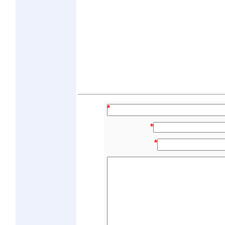
*
*
*