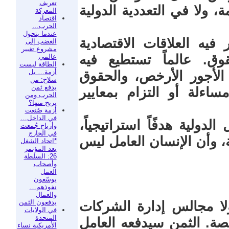
تعريف
، ولا في التعددية الدولية
المعركة
اقتصاد
الحرب…
عندما يتحول
 فيه العلاقات الاقتصادية
الغضب إلى
مشروع تغيير
ق. عالماً تستطيع فيه
عالمي
الطاقة ليست
أزمة… بل
 الأجور الأرخص، والحقوق
سلاح: من
يدفع ثمن
اءلة أو التزام بمعايير
الحرب ومن
يربح منها؟
أزمة صُنعت
في الداخل…
ولية هدفًاً استراتيجياً،
وأرباح جُمعت
في الخارج
ة، وأن الإنسان العامل ليس
*اتحاد الشغل
بعد المؤتمر
26: السلطة
وأصحاب
العمل
يوسّعون
نفوذهم…
والعمال
يدفعون الثمن
لا مجالس إدارة الشركات
في الولايات
المتحدة
صة. الثمن سيدفعه العامل
الأمريكية نساء