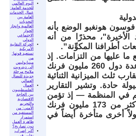
اليوم العالمي
للخدمة العامة:
عمال الخدمات
ولية
العامة بين
التحديات
فوسون هونغبو الوضع بأنه
العالمية وإنجاز
الحوار
لأخيرة"، محذرًا من أنه
الاجتماعي
الدولي
الحركة النقابية
ات أطرافنا المكوِّنة”.
الأمريكية
تستعيد قوتها:
ما عليها من التزامات. إذ
من
مينيابوليس
تجاوزت المتأخرات المستحقة على عدة دول 260 مليون فرنك
إلى ديترويت
ملامح مرحلة
ي ما يقارب ثلث الميزانية الثنائية
جديدة للنضال
العمالي
لة حادة. وتشير التقارير
العمال
الفلسطينيون
هم في المنظمة — إذ تؤمن
بين الحاجة
الاقتصادية
22% من تمويلها العادي — تدين بأكثر من 173 مليون فرنك
والتجريم
الأمني: من
اً أخرى متأخرة أيضاً في
المستفيد من
استمرار
ظاهرة العمل
دون تصاريح؟
أكبر إضراب
نقابي في