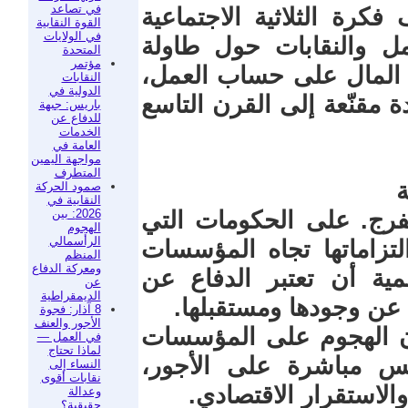
في تصاعد
كرة الثلاثية الاجتماعية
القوة النقابية
في الولايات
ل والنقابات حول طاولة
المتحدة
مؤتمر
س المال على حساب العمل،
النقابات
الدولية في
 مقنّعة إلى القرن التاسع
باريس: جبهة
للدفاع عن
الخدمات
العامة في
مواجهة اليمين
المتطرف
ة
صمود الحركة
النقابية في
2026: بين
فرج. على الحكومات التي
الهجوم
الرأسمالي
لتزاماتها تجاه المؤسسات
المنظم
ومعركة الدفاع
لمية أن تعتبر الدفاع عن
عن
الديمقراطية
 عن وجودها ومستقبلها.
8 آذار: فجوة
الأجور والعنف
أن الهجوم على المؤسسات
في العمل —
لماذا تحتاج
عكس مباشرة على الأجور،
النساء إلى
نقابات أقوى
الاستقرار الاقتصادي.
وعدالة
حقيقية؟