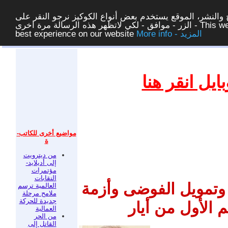
والنشر، الموقع يستخدم بعض أنواع الكوكيز نرجو النقر على
الزر - موافق - لكي لاتظهر هذه الرسالة مرة اخرى - This website uses cookies to ensure you get the
More info - المزيد
best experience on our website
غلق
يل انقر هنا
مواضيع أخرى للكاتب-
ة
من ديترويت
إلى أديلايد-
مؤتمرات
النقابات
ب وتمويل الفوضى وأزمة
العالمية ترسم
ملامح مرحلة
جديدة للحركة
 الأول من أيار
العمالية
من الحر
القاتل إلى