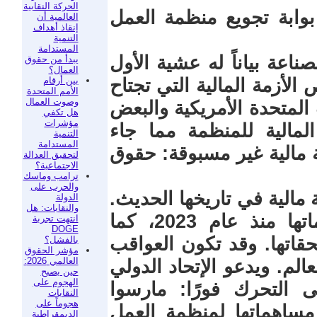
الحركة النقابية
بوابة تجويع منظمة العمل
العالمية أن
إنقاذ أهداف
التنمية
المستدامة
ناعة بياناً له عشية الأول
يبدأ من حقوق
العمال؟
بين أرقام
الأزمة المالية التي تجتاح
الأمم المتحدة
وصوت العمال
 المتحدة الأمريكية والبعض
هل تكفي
مؤشرات
مالية للمنظمة مما جاء
التنمية
المستدامة
ة مالية غير مسبوقة: حقوق
لتحقيق العدالة
الاجتماعية؟
ترامب وماسك
والحرب على
 مالية في تاريخها الحديث.
الدولة
والنقابات: هل
فالولايات المتحدة لم تسدد مساهماتها منذ عام 2023، كما
انتهت تجربة
DOGE
اتها. وقد تكون العواقب
بالفشل؟
مؤشر الحقوق
العالمي 2026:
لم. ويدعو الإتحاد الدولي
حين يصبح
الهجوم على
لى التحرك فورًا: مارسوا
النقابات
هجوماً على
اهماتها لمنظمة العمل
الديمقراطية