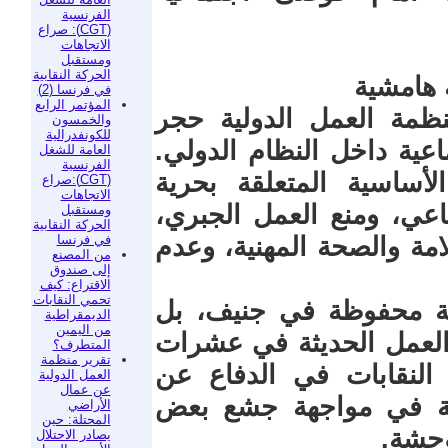
الفرنسية
(CGT): صراع
الاتجاهات
ومستقبل
الحركة النقابية
 هامشية
في فرنسا (2)
المؤتمر الرابع
1919، شكّلت منظمة العمل الدولية حجر
والخمسون
للكونفدرالية
ماعية داخل النظام الدولي.
العامة للشغل
الفرنسية
أساسية المتعلقة بحرية
(CGT):صراع
الاتجاهات
اعي، ومنع العمل الجبري،
ومستقبل
الحركة النقابية
في فرنسا
مة والصحة المهنية، وعدم
من المصنع
إلى صندوق
الاقتراع: كيف
تحمي النقابات
يفية محفوظة في جنيف، بل
الديمقراطية
من اليمين
 العمل الحديثة في عشرات
المتطرف؟
تقرير منظمة
ا النقابات في الدفاع عن
العمل الدولية
عن عمال
نونية في مواجهة جشع بعض
الأراضي
المحتلة: حين
وحشة.
يصادر الاحتلال