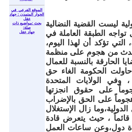
الموقع الفرعي في
الحوار المتمدن : جهاد
عقل
ية ليست القضية النضالية
بحث :مواضيع ذات
صلة:
ل تواجه الطبقة العاملة في
جهاد عقل
، التي تؤكد أن لهذا اليوم،
 يحدث من هجوم على منظمة
يا الحارقة بالنسبة للعمال
حاولت الحكومة الغاء حق
 وفي الولايات المتحدة
هجوماً على حقوق انجزتها
 هجوماً على الحق بالإضراب
الدولية،وما زال الإستغلال
قائماً ، حيث يتعرض قادة
عدة دول،وعن ساعات العمل