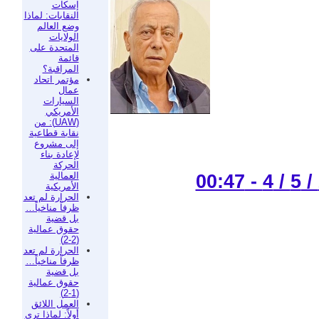
إسكات
النقابات: لماذا
وضع العالم
الولايات
المتحدة على
قائمة
المراقبة؟
مؤتمر اتحاد
عمال
السيارات
الأمريكي
(UAW): من
نقابة قطاعية
إلى مشروع
لإعادة بناء
الحركة
العمالية
الأمريكية
الحرارة لم تعد
ظرفاً مناخياً…
بل قضية
حقوق عمالية
(2-2)
الحرارة لم تعد
ظرفاً مناخياً…
بل قضية
حقوق عمالية
(1-2)
العمل اللائق
أولاً: لماذا ترى