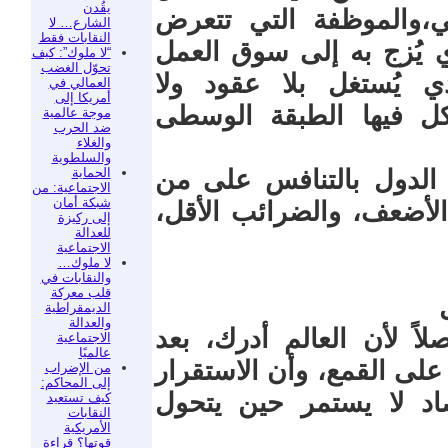
يقُدن
ي،والموظفة التي تتعرض
الشارع… لا
النقابات فقط
ي يُزج به إلى سوق العمل
“لا ملوك”: كيف
تحوّل الغضب
ي يُستغل بلا عقود ولا
العمالي في
أمريكا إلى
كل فيها الطبقة الوسطى
موجة عالمية
ضد الحرب
والغلاء
والسلطوية
الحماية
أ الدول بالتنافس على من
الاجتماعية: من
شبكة أمان
 الأضعف، والضرائب الأقل،
إلى ركيزة
للعدالة
الاجتماعية
لا ملوك…
والنقابات في
قلب معركة
الديمقراطية
والعدالة
اً لأن العالم أدرك، بعد
الاجتماعية
عالميًا
على القمع، وأن الاستقرار
من الإضراب
إلى المحاكم:
تصاد لا يستمر حين يتحول
كيف تستعيد
النقابات
الأمريكية
قوتها؟ قراءة