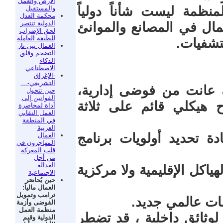
الأرض والعمل
نظمة ليست شأناً دولياً
والمستقبل
محكمة العدل
الدولية تنتصر
ال في المصانع والموانئ
لحق الإضراب
للطبقة العاملة
تشفيات.
العمال بين نار
التضخم وقلق
الذكاء
الاصطناعي
-الإغراق
التشريعي-…
 عانت من فوضى إدارية،
حين تتحول
القوانين إلى
 هيكلي قائم على ثلاثة
أداة لمحاصرة
العمل النقابي
في المنطقة
العربية
دة تحديد أولويات برنامج
العمال
المهاجرون في
قلب المعركة
من أجل
العدالة
هياكل الإقليمية ولا مركزية
الاجتماعية
حين يُحاصَر
العمال مالياً:
ترامب وتمويل
ات عالمي جديد.
الفوضى وأزمة
منظمة العمل
 لوثائق داخلية ، قد تضطر
الدولية وقيم