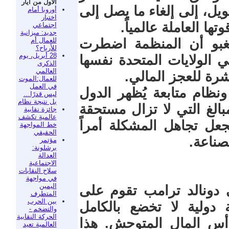
الأول من أيار
ل، إلى إلغاء ما يصل إلى
أوروبا أمام
اختبار
اجتماعي
جديد: ميزانية
للعمال أم
نغبو أن المنظمة اضطرت
للأرباح؟
28 أبريل، يوم
نحو 50 مشروعًا في الولايات المتحدة نفسها
الذكرى
العالمي
للعمال:الموت
في العمل
نظام متابعة يُظهر الدول
ليس قدرًا…
بل نتيجة نظام
الغ التي لا تزال مستحقة
جائزة نقابية
عالمية تكشف
جعل تجاهل المشكلة أمراً
خط المواجهة
الحقيقي
صناعة.
مؤتمر
برشلونة:
العدالة
الاجتماعية
سلاح النقابات
في مواجهة
اليمين
ي دونالد ترامب تقوم على
المتطرف
بين الحرب
ولية لا تخضع بالكامل
والتضخم -
الحركة النقابية
رأس المال المتوحش. هذا
العالمية تعيد