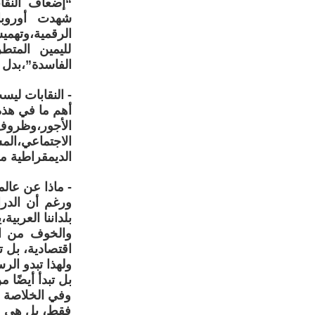
“إضعاف النقاب
شهدت أوروبا،
الرقمية،وتهميش
لليمين المتط
الفاسدة”،بدل ت
- النقابات لي
أهم ما في هذه 
الأجور،وظروف 
الاجتماعي،ال
الديمقراطية م
- ماذا عن عالم
ورغم أن الدرا
بلداننا العربي
والخوف من ال
اقتصادية، بل 
ولهذا تبدو الر
بل تبدأ أيضًا 
وفي الخلاصة ت
فقط، بل هي عن