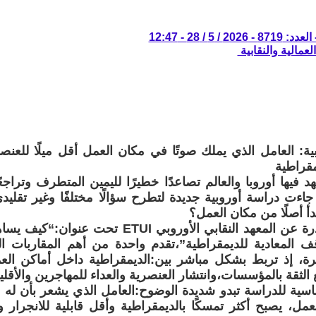
/ 5 / 28 - 12:47
لعمالية والنقابية
ية: العامل الذي يملك صوتًا في مكان العمل أقل ميلًا للعنصر
مقراطية
فيها أوروبا والعالم تصاعدًا خطيرًا لليمين المتطرف وتراجعً
 جاءت دراسة أوروبية جديدة لتطرح سؤالًا مختلفًا وغير تقليد
دأ أصلًا من مكان العمل؟
الدراسة الصادرة عن المعهد النقابي الأوروبي I
ف المعادية للديمقراطية”،تقدم واحدة من أهم المقاربات ال
رة، إذ تربط بشكل مباشر بين:الديمقراطية داخل أماكن الع
ع الثقة بالمؤسسات،وانتشار العنصرية والعداء للمهاجرين والأقلي
سية للدراسة تبدو شديدة الوضوح:العامل الذي يشعر بأن له صوتًا
مل، يصبح أكثر تمسكًا بالديمقراطية وأقل قابلية للانجرار 