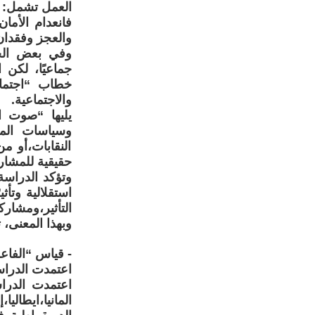
العمل تشمل: ظ
فانعدام الأمان
والعجز وفقدان
وفي بعض الحا
جماعيًا، لكن 
خطاب “اجتماع
والاجتماعية.
يليها “صوت ا
وسياسات المؤ
النقابات،أو 
حقيقية للمشار
وتؤكد الدراسة
استقلالية وتأث
التأثير،ومشارك
وبهذا المعنى،
- قياس “الفاع
اعتمدت الدراسة
المانيا،ايطال