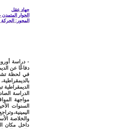
جهاد عقل
الحوار المتمدن - العدد: 8719 - 2026 
المحور: الحركة ا
- دراسة أوروب
دفاعًا عن الدي
في لحظة تشهد 
بالديمقراطية،
الديمقراطية تب
مواجهة المواق
السنوات الأخي
اليمينية،وتراج
والخلاصة الأسا
داخل مكان الع