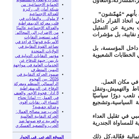
،المشاركة،والتعاون
الحماية الاجتماعية: من
شبكة أمان إلى ركيزة
بأنهم “مُهمّشون”
للعدالة الاجتماعية
لا ملوك… والنقابات في
 اتخاذ القرار داخل
قلب معركة الديمقراطية
بحرية عن التمثيل
والعدالة الاجتماعية عالميًا
من الإضراب إلى المحاكم:
 نقابية، بل مؤشرات
كيف تستعيد النقابات
الأمريكية قوتها؟ قراءة في
تصاعد القوة النقابية في
 داخل المؤسسة، بل
الولايات المتحدة
 الخطابات الشعبوية
مؤتمر النقابات الدولية في
باريس: جبهة للدفاع عن
الخدمات العامة في مواجهة
اليمين المتطرف
صمود الحركة النقابية في
2026: بين الهجوم
 في مكان العمل.
الرأسمالي المنظم ومعركة
اط والتهميش،وتنقل
الدفاع عن الديمقراطية
8 آذار: فجوة الأجور والعنف
تلعب دورًا سياسيًا
في العمل — لماذا تحتاج
ية السياسية،وتشجيع
النساء إلى نقابات أقوى
وعدالة حقيقية؟
الحرب ضد مصالح العمال:
بي في تقليل العداء
الحركة النقابية العالمية
والعربية ترفع صوتها ضد
ة للمساواة الجندرية
الحرب والتصعيد العسكري
الية فعّالة،كل ذلك
الموقع الفرعي في الحوار