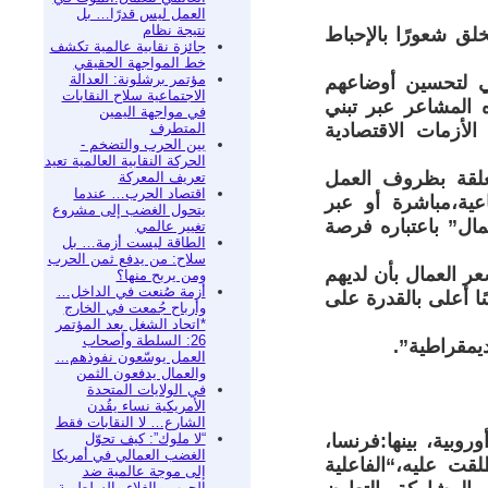
العمل ليس قدرًا… بل
نتيجة نظام
خلق شعورًا بالإحباط
جائزة نقابية عالمية تكشف
خط المواجهة الحقيقي
مؤتمر برشلونة: العدالة
ي لتحسين أوضاعهم
الاجتماعية سلاح النقابات
ه المشاعر عبر تبني
في مواجهة اليمين
المتطرف
لأزمات الاقتصادية
بين الحرب والتضخم -
الحركة النقابية العالمية تعيد
تعلقة بظروف العمل
تعريف المعركة
اقتصاد الحرب… عندما
ية،مباشرة أو عبر
يتحول الغضب إلى مشروع
ال” باعتباره فرصة
تغيير عالمي
الطاقة ليست أزمة… بل
سلاح: من يدفع ثمن الحرب
ر العمال بأن لديهم
ومن يربح منها؟
أزمة صُنعت في الداخل…
ًا أعلى بالقدرة على
وأرباح جُمعت في الخارج
*اتحاد الشغل بعد المؤتمر
26: السلطة وأصحاب
يمقراطية”.
العمل يوسّعون نفوذهم…
والعمال يدفعون الثمن
في الولايات المتحدة
الأمريكية نساء يقُدن
الشارع… لا النقابات فقط
“لا ملوك”: كيف تحوّل
ي عشر دول أوروبية، بينها:فرنسا،
الغضب العمالي في أمريكا
لقت عليه،“الفاعلية
إلى موجة عالمية ضد
الحرب والغلاء والسلطوية