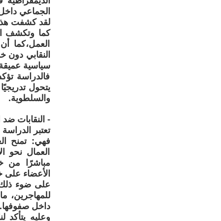
الديمقراطية ف
الجماعي داخل
لقد كشفت هذه ا
كما وتكشف الد
العمل،كما أن
النقابي دون خ
سياسية عميقة
فالدراسة تؤكد
يتحول تدريجيً
والسلطوية.
- النقابات ضد 
تعتبر الدراسة
فهي: تمنح ال
العمال نحو ال
مباشرًا من خل
الأعضاء على خ
على ضوء ذلك ي
للمهاجرين، ما 
داخل صفوفها.
وعليه يتأكد ل