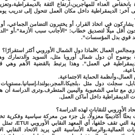
بانخفاض العداء للمهاجرين،ارتفاع الثقة بالديمقراطية،وتعزيز
ى آخر: الديمقراطية داخل مكان العمل تتحول إلى تدريب يو
 يشاركون في اتخاذ القرار، أو يختبرون التضامن الجماعي، أ
 أقل ميلًا لتصديق خطاب: “الأجانب سبب الأزمة”،أو “الديم
ئد قوي بدل المؤسسات”.
ذا دول الشمال الأوروبي أكثر استقرارًا؟
 بوضوح أن دول شمال أوروبا مثل، السويد والدنمارك وه
يمقراطية في العمل”. وهذا يرتبط بالقضية الأهم وهي قوة
اعية،
لعمال،وأنظمة الحماية الاجتماعية.
قابل، سجلت دول مثل ،بلجيكا،المجر،بولندا،إسبانيا.مست
وازي مع تنامي الشعبوية واليمين المتطرف.وترى الدراسة أن
الديمقراطية داخل أماكن العمل.
اتحاد الأوروبي للنقابات لهذه الدراسة؟
حثًا أكاديميًا معزولًا، بل جزء من معركة سياسية وفكرية تخو
الأوروبية،فالجهة التي تقف
بات العمالية،والرسالة الأساسية التي يريد الاتحاد النقابي ا