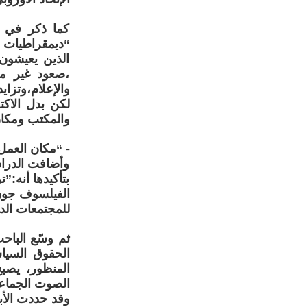
كما ذكر في ا
الذين يعيشون
،صعود غير مس
والإعلام،وتزاي
لكن بدل الاكت
والمكتب ومكان
- “مكان العمل
وأضافت الدراس
بتأكيدها أنه:”
للمجتمعات الد
الحقوق السياس
المنظور، يصب
الصوت الجماعي
وقد حددت الأب