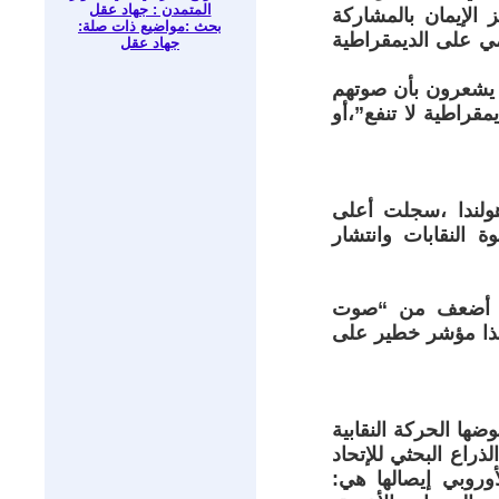
المتمدن : جهاد عقل
 الإيمان بالمشاركة
بحث :مواضيع ذات صلة:
مي على الديمقراطية
جهاد عقل
و يشعرون بأن صوتهم
قراطية لا تنفع”،أو
ولندا ،سجلت أعلى
 النقابات وانتشار
ويات أضعف من “صوت
 هذا مؤشر خطير على
ضها الحركة النقابية
 خلفها، أي المعهد النقابي الأوروبي ETUI، تمثل الذراع البحثي للإتحاد
لأوروبي إيصالها هي: