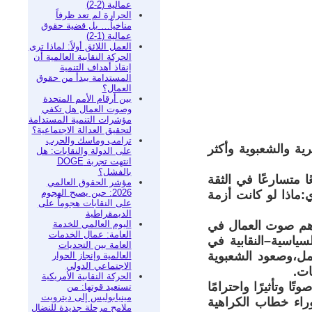
عمالية (2-2)
الحرارة لم تعد ظرفاً
مناخياً… بل قضية حقوق
عمالية (1-2)
العمل اللائق أولاً: لماذا ترى
الحركة النقابية العالمية أن
إنقاذ أهداف التنمية
المستدامة يبدأ من حقوق
العمال؟
بين أرقام الأمم المتحدة
وصوت العمال هل تكفي
مؤشرات التنمية المستدامة
لتحقيق العدالة الاجتماعية؟
ترامب وماسك والحرب
ية والشعبوية وأكثر
على الدولة والنقابات: هل
انتهت تجربة DOGE
بالفشل؟
ا متسارعًا في الثقة
مؤشر الحقوق العالمي
2026: حين يصبح الهجوم
ي:ماذا لو كانت أزمة
على النقابات هجوماً على
الديمقراطية
اليوم العالمي للخدمة
ETU تحت عنوان:“كيف يساهم صوت العمال في
العامة: عمال الخدمات
سياسية–النقابية في
العامة بين التحديات
مل،وصعود الشعبوية
العالمية وإنجاز الحوار
الاجتماعي الدولي
ات.
الحركة النقابية الأمريكية
 وتأثيرًا واحترامًا
تستعيد قوتها: من
مينيابوليس إلى ديترويت
وراء خطاب الكراهية
ملامح مرحلة جديدة للنضال