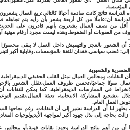
ي مكان العمل” ،أي شعور العامل بقدرته على:التعبير،التأثير
 المؤسسة.
لدراسة نتائج كانت صادمة أحيانًا كالتالي:ربع العمال يشعرون 
راسة أن:عاملًا من كل أربعة يشعر بأن رأيه يتم تجاهله في
 أقل من نصف العمال يشعرون بأنهم قادرون على الحديث 
وف من العقوبات أو الضغوط.وهذه ليست مجرد أرقام مهنية أو
.
 أن الشعور بالعجز والتهميش داخل العمل لا يبقى محصورًا
ا إلى: غضب سياسي،فقدان للثقة بالمؤسسات،وقابلية أكبر لتبني
العنصرية والشعبوية
 أن النقابات ومجالس العمال تمثل القلب الحقيقي للديمقراطية
عمال صوتًا جماعيًا،تحسن ظروف العمل،تقلل الشعور بالإحب
انخراط في الممارسات الديمقراطية. كما يمكن للنقابات أن 
ال ،تشجيع المشاركة الانتخابية، تعبئة العمال،تقديم التوع
وض العمل العام.
ظهر لنا أن الدراسة تشير إلى أن النقابات، رغم نجاحها النس
زالت بحاجة إلى بذل جهود أكبر لمواجهة الأيديولوجيات المعادي
نا أن من أهم نتائج الدراسة وجود: نقابات قوية،أو مجالس عم