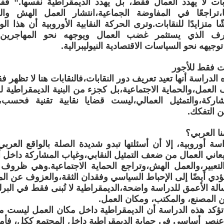
ات لا يهدد العمال فقط، بل يهدد الديمقراطية نفسها.” فف
تراجعًا في المفاوضة الجماعية،انتشار العمل الهش وا
ًا متزايدًا للنقابات.وترى الحركة النقابية الأوروبية أن هذا الو
رف الذي يستثمر غضب العمال ويوجهه نحو المهاجرين،ال
وجيهه نحو السياسات الاقتصادية النيوليبرالية.
ست فقط للأجور
الدراسة أنها تعيد تعريف دور النقابات،فالنقابات هنا لا تظهر 
العمل،والحماية الاجتماعية،بل كجزء من البنية الديمقراطية ل
مشاركة،والتمثيل العمالي،ليست قضايا نقابية تقنية فحسب
ن التفكك.
نا العربي؟
سة أوروبية، إلا أن أسئلتها تبدو شديدة الصلة بالواقع العرب
ة،يعاني العمال من ضعف التمثيل النقابي،وغياب المشاركة داخل 
تعبير،والعمل الهش،وتراجع الحماية الاجتماعية.وهي ظروف 
تؤدي أيضًا إلى الإحباط السياسي وفقدان الثقة،والعزوف عن الم
سالة الأعمق للدراسة واضحة،الديمقراطية لا تُبنى فقط في الب
من المصنع، والمكتب، ومكان العمل.
ؤكد هذه الدراسة أن الديمقراطية داخل مكان العمل ليست مسأل
صر أساسي في حماية الديمقراطية داخل المجتمع ككل، فأماك