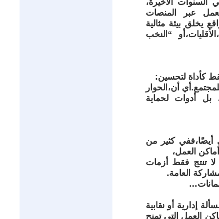
ي السنوات الأخيرة،
لعمل عبر المنصات
اقع يخلق بيئة مثالية
أقليات،أو “النخب
فقط كأداة لتحسين:
لمجتمع.أي أن،الحوار
، بل أدوات لحماية
ي أيضًا،ففي كثير من
أماكن العمل،
لا تنتج فقط أزمات
شاركة العامة.
رلمانات…
ة إدارية أو نقابية
ن العمل التي تمنح