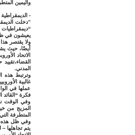
واليمين المتط
- الديمقراطية 
يعيشون في ظل 
ولا يقتصر هذا
أيضًا، حيث يش
الاتحاد الأور
القضاء،تقييد 
المدني.
وترتبط هذه ال
غالبية الأوروب
عملها في الواق
فكرة “القائد 
وفي الوقت نفس
المزيج من خيب
المتطرفة التي
وفي ظل هذه ال
يتم تجاهلها – 
الإتحاد الأوروب