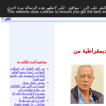
قر على الزر - موافق - لكي لاتظهر هذه الرسالة مرة اخرى -
This website uses cookies to ensure you get the best 
غلق
ديمقراطية من
مواضيع أخرى للكاتب-ة
من الحر القاتل إلى إسكات
النقابات: لماذا وضع العالم
الولايات المتحدة على قائمة
المراقبة؟
مؤتمر اتحاد عمال
السيارات الأمريكي (UAW):
من نقابة قطاعية إلى
مشروع لإعادة بناء الحركة
العمالية الأمريكية
الحرارة لم تعد ظرفاً
مناخياً… بل قضية حقوق