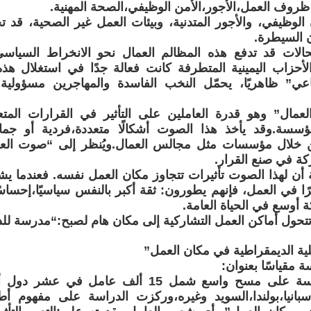
روف العمل،الأجور،الأمن الوظيفي،الصحة المهنية.
 الوظيفي، والأجور المتدنية، وبيئات العمل غير الصحية، قد ت
 السيطرة.
لات قد تدفع هذه المظالم العمال نحو الانخراط السياس
الأحزاب اليمينية المتطرفة كانت فعالة جدًا في استغلال هذ
ي” ظاهريًا، يحمّل النخب الفاسدة والمهاجرين مسؤولية ا
لعمال” وهو قدرة العاملين على التأثير في القرارات الم
سسة.وقد يأخذ هذا الصوت أشكالًا متعددة،فردية أو جماع
من خلال مؤسسات مثل مجالس العمال.ويُنظر إلى “صوت العم
كة في صنع القرار.
 أن لهذا الصوت تأثيرات تتجاوز مكان العمل نفسه. فعندما يشع
يرًا في العمل، فإنهم يطورون: ثقة أكبر بالنفس سياسيًا،إحساس
ة أوسع في الحياة العامة.
 تتحول أماكن العمل التشاركية إلى مكان هام لصبح:“مدرسة للد
لية الديمقراطية في مكان العمل”
 مقياسًا بعنوان:
اعتمدت الدراسة على مسح واسع شمل 15 ألف عامل ف
يا،إسبانيا،بولندا،السويد وغيره،وركزت الدراسة على مفهوم أط