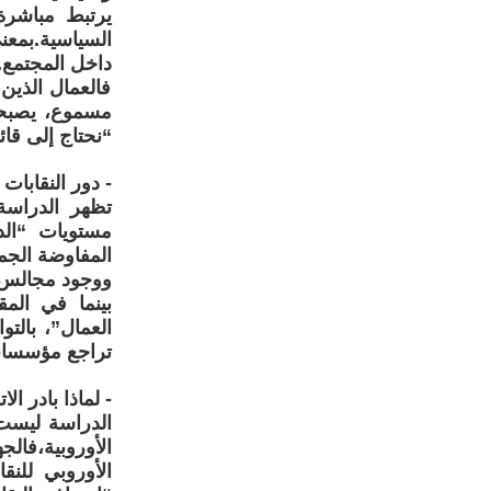
يرتبط مباشرة 
السياسية.بمعن
داخل المجتمع.
فالعمال الذين
مسموع، يصبحون
“نحتاج إلى قا
- دور النقابات ومجالس العمال Kلما
تظهر الدراسة
مستويات “الد
المفاوضة الجم
ووجود مجالس ا
بينما في الم
العمال”، بالت
تراجع مؤسسات 
- لماذا بادر ال
الدراسة ليست ب
الأوروبي للنقا