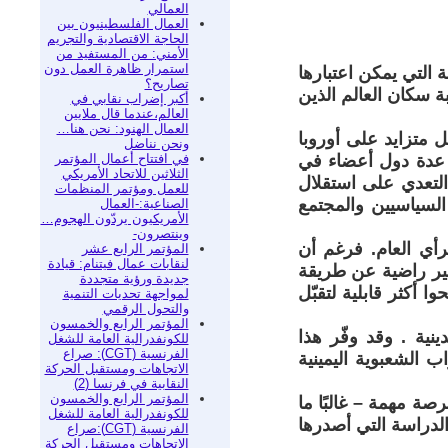
العمالي
العمال الفلسطينيون بين
الحاجة الاقتصادية والتجريم
الأمني: من المستفيد من
استمرار ظاهرة العمل دون
م 2009، انخفض عدد الأنظمة التي يمكن اعتبارها
تصاريح؟
، تراجعت نسبة سكان العالم الذين
أكبر إضراب نقابي في
العالم،عندما قال ملايين
العمال الهنود: نحن هنا…
ل متزايد على أوروبا
ونحن نناضل
في افتتاح أعمال المؤتمر
د عدة دول أعضاء في
الثلاثين للاتحاد الأمريكي
:التعدي على استقلال
للعمل ومؤتمر المنظمات
السياسيين والمجتمع
الصناعية:-العمال
الأمريكيون يردّون الهجوم…
وينتصرون-
رأي العام. فرغم أن
المؤتمر الرابع عشر
لنقابات عمال فيتنام: قيادة
 غير راضية عن طريقة
جديدة ورؤية متجددة
 أكثر قابلية لتقبّل
لمواجهة تحديات التنمية
والتحول الرقمي
المؤتمر الرابع والخمسون
نية . وقد وفّر هذا
للكونفدرالية العامة للشغل
الفرنسية (CGT): صراع
 الشعبوية اليمينية
الاتجاهات ومستقبل الحركة
النقابية في فرنسا (2)
المؤتمر الرابع والخمسون
ة مهمة – غالبًا ما
للكونفدرالية العامة للشغل
الدراسة التي أصدرها
الفرنسية (CGT):صراع
الاتجاهات ومستقبل الحركة