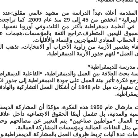
لمقدمة أعلاه ،تبدأ الدراسة من مشهد عالمي مقلق:عدد ا
“ديمقراطيات ليبرالية” انخفض من 5
 في أنظمة ديمقراطية بأكثر من الثلث.وفي أوروبا نفسها،
بوق لليمين المتطرف،تراجع الثقة بالمؤسسات،هجمات عل
د الخطاب المعادي للمهاجرين والنساء والأقليات.
فاء بتفسير الأزمة من زاوية الأحزاب أو الانتخابات، تذهب ا
 العمل” لفهم جذور الأزمة الديمقراطية.
 مدرسة للديمقراطية”
ة بحث العلاقة بين العمل والديمقراطية، “الفاعلية الديمقرا
ترجع فكرة تأثير بيئة العمل على جودة الديمقراطية إلى جذور ف
الفيلسوف جون ستيوارت ميل عام 1848 أن أشكال العمل التشا
يمقراطية.
ثم وسّع الباحث مارشال عام 1950 هذه الفكرة، مؤكدًا أن المش
ية والمدنية، بل تشمل أيضًا الحقوق الاجتماعية داخل علا
ح العمال “مواطنين صناعيين” يتم التعبير عن مصالحهم وح
 مثل النقابات العمالية ومؤسسات المشاركة العمالية.
حاث عدة آليات تربط ظروف العمل بالمشاركة الديمقراطية.و