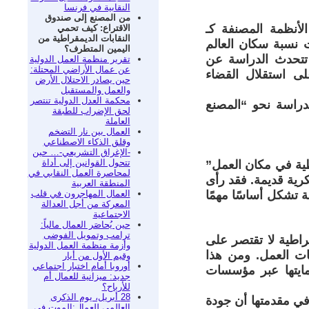
النقابية في فرنسا
من المصنع إلى صندوق
لأنظمة المصنفة كـ
الاقتراع: كيف تحمي
النقابات الديمقراطية من
4 إلى 29 منذ عام 2009. كما تراجعت نسبة سكان العالم
اليمين المتطرف؟
 تتحدث الدراسة عن
تقرير منظمة العمل الدولية
عن عمال الأراضي المحتلة:
ى استقلال القضاء
حين يصادر الاحتلال الأرض
والعمل والمستقبل
محكمة العدل الدولية تنتصر
لدراسة نحو “المصنع
لحق الإضراب للطبقة
العاملة
العمال بين نار التضخم
وقلق الذكاء الاصطناعي
-الإغراق التشريعي-… حين
تتحول القوانين إلى أداة
طية في مكان العمل”
لمحاصرة العمل النقابي في
كرية قديمة. فقد رأى
المنطقة العربية
العمال المهاجرون في قلب
ركية والهادفة تشكل أساسًا مهمًا
المعركة من أجل العدالة
الاجتماعية
حين يُحاصَر العمال مالياً:
ترامب وتمويل الفوضى
اركة الديمقراطية لا تقتصر على
وأزمة منظمة العمل الدولية
قات العمل. ومن هذا
وقيم الأول من أيار
أوروبا أمام اختبار اجتماعي
مايتها عبر مؤسسات
جديد: ميزانية للعمال أم
للأرباح؟
28 أبريل، يوم الذكرى
في مقدمتها أن جودة
العالمي للعمال:الموت في