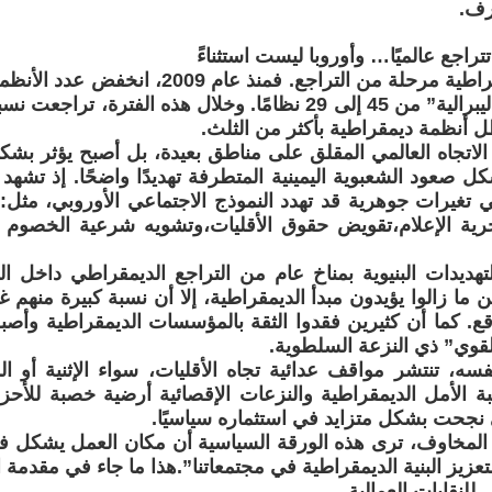
رف.
تتراجع عالميًا… وأوروبا ليست استثناءً
"دخلت الديمقراطية مرحلة من التراجع. فمنذ عا
“ديمقراطيات ليبرالية” من 45 إلى 29 نظامًا. وخلال هذه الفترة
أنظمة ديمقراطية بأكثر من الثلث.
 الاتجاه العالمي المقلق على مناطق بعيدة، بل أصبح يؤثر بشك
كل صعود الشعبوية اليمينية المتطرفة تهديدًا واضحًا. إذ تشه
وبي تغيرات جوهرية قد تهدد النموذج الاجتماعي الأوروبي، مثل
حرية الإعلام،تقويض حقوق الأقليات،وتشويه شرعية الخصوم 
تهديدات البنيوية بمناخ عام من التراجع الديمقراطي داخل ال
يين ما زالوا يؤيدون مبدأ الديمقراطية، إلا أن نسبة كبيرة منهم
ع. كما أن كثيرين فقدوا الثقة بالمؤسسات الديمقراطية وأصبحوا
القوي” ذي النزعة السلطوية.
ه، تنتشر مواقف عدائية تجاه الأقليات، سواء الإثنية أو الدي
ة الأمل الديمقراطية والنزعات الإقصائية أرضية خصبة للأحزاب
 نجحت بشكل متزايد في استثماره سياسيًا.
مخاوف، ترى هذه الورقة السياسية أن مكان العمل يشكل فرص
لتعزيز البنية الديمقراطية في مجتمعاتنا”.هذا ما جاء في مقدمة 
ي للنقابات العمالية.