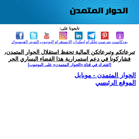
تابعونا على:
بودكاست
بنترست
تيلكرام
لينكدإن
الانستغرام
اليوتيوب
التويتر
الفيسبوك
تبرعاتكم وتبرعاتكن المالية تحفظ استقلال الحوار المتمدن،
فشاركونا في دعم استمرارية هذا الفضاء اليساري الحر
[اشترك في قناة ‫«الحوار المتمدن» على اليوتيوب]
الحوار المتمدن - موبايل
الموقع الرئيسي