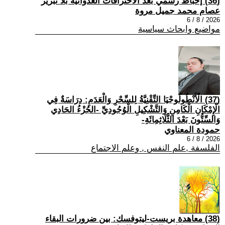
(36) إحباط رسمي بعد الاختراقات العدوانية بلا تبرير
عصام محمد جميل مروة
2026 / 8 / 6
مواضيع وابحاث سياسية
(37) الْأَنْطُولُوجْيَا التِّقْنِيَّةُ لِلسِّحْرِ وَالْعَدَمِ: دِرَاسَةٌ فِي
الْإِمْكَانِ الْكَامِنِ وَالتَّشْكِيلِ الْوُجُودِيِّ -الجُزْءُ الحَادِي
وَالسِّتُّونَ بَعْدَ الثَّلَاثِمِائَةِ-
حمودة المعناوي
2026 / 8 / 6
الفلسفة ,علم النفس , وعلم الاجتماع
(38) معاهدة بريست-ليتوفسك: بين ضرورات البقاء