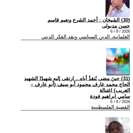
(30) الشيخان : أحمد الشرع ونعيم قاسم
حسن مدبولى
2026 / 8 / 6
العلمانية، الدين السياسي ونقد الفكر الديني
(31) حينَ مضى يُنقذُ أباه... ارتقى إليه شهيدًا الشهيد
الحاج محمد عارف محمود أبو سيف (أبو عارف –
الغريب) اغتيالة
سامي ابراهيم فودة
2026 / 8 / 6
القضية الفلسطينية