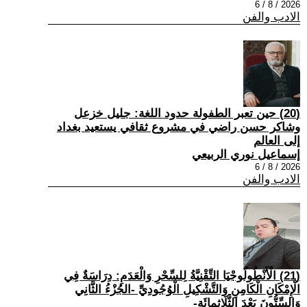
2026 / 8 / 6
الادب والفن
(20) حين تعبر الطفولة حدود اللغة: جليل خزعل
وشاكر حسن راضي في مشروع ثقافي يستعيد بغداد
إلى العالم
إسماعيل نوري الربيعي
2026 / 8 / 6
الادب والفن
(21) الْأَنْطُولُوجْيَا التِّقْنِيَّةُ لِلسِّحْرِ وَالْعَدَمِ: دِرَاسَةٌ فِي
الْإِمْكَانِ الْكَامِنِ وَالتَّشْكِيلِ الْوُجُودِيِّ -الجُزْءُ الثَّانِي
وَالسِّتُّونَ بَعْدَ الثَّلَاثِمِائَةِ-