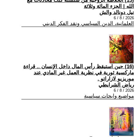
(15) الخلاصة الروحية من سلسلة كتب محادثات مع
الله | الجزء المائة وثلاثة
نيل دونالد والش
2026 / 8 / 6
العلمانية، الدين السياسي ونقد الفكر الديني
(16) حين استيقظ رأس المال داخل الإنسان .. قراءة
ماركسية ثورية في نظرية العمل غير المادي عند
موريزيو لازاراتو .
رياض الشرايطي
2026 / 8 / 6
مواضيع وابحاث سياسية