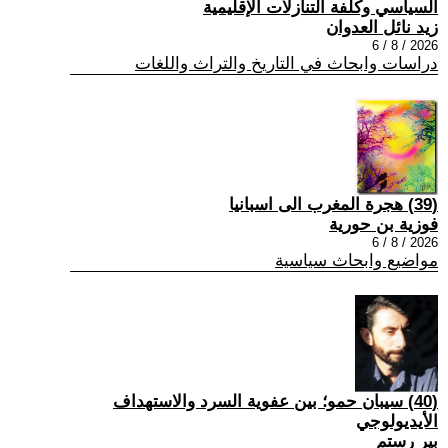
السياسي وكلفة التنازلات الإقليمية
زيد نائل العدوان
2026 / 8 / 6
دراسات وابحاث في التاريخ والتراث واللغات
(39) هجرة المغرب الى اسبانيا
فوزية بن حورية
2026 / 8 / 6
مواضيع وابحاث سياسية
(40) سيبان حمو؛ بين عفوية السرد والاستهداف
الأيديولوجي
بير رستم