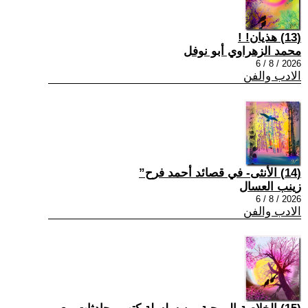
(13) هذيان! !
محمد الزهراوي أبو نوفل
2026 / 8 / 6
الادب والفن
(14) الأنثى- في قصائد أحمد فرح”
زينب العسال
2026 / 8 / 6
الادب والفن