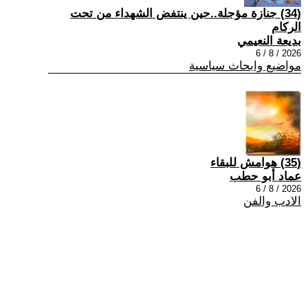
(34) جنازة مؤجلة..حين ينتفض الشهداء من تحت
الركام
بديعة النعيمي
2026 / 8 / 6
مواضيع وابحاث سياسية
(35) هوامش للبقاء
عماد أبو حطب
2026 / 8 / 6
الادب والفن