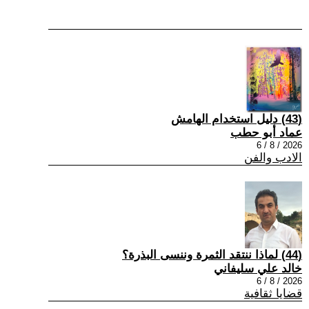
(43) دليل استخدام الهامش
عماد أبو حطب
2026 / 8 / 6
الادب والفن
(44) لماذا ننتقد الثمرة وننسى البذرة؟
خالد علي سليفاني
2026 / 8 / 6
قضايا ثقافية