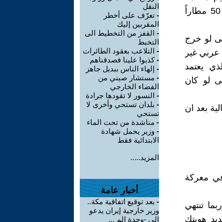
النقل
الطيران العالمية ICAO، وبحسب تصنيف Megahubs 2024 لأكثر من 50 مطاراً
-
تعرّف على أخطر
المقربين إليك
-
القفز من التخطيط الى
تى لو خرج
التخبط
-
التلاعب بعقود الطائرات
 عربي غير
-
كذبوا علينا فصدقناهم
ذي يعتمد
-
إلهاء الناس ببديل جاهز
-
مستشار صيني من
ى لو كان
الفضاء الخارجي
-
النسور لا تقودها جرادة
-
بلدان تستحي وأخرى لا
ية بعد ان
تستحي
-
مناشدة من تحت الماء
-
وزير يحمل شهادة
الابتدائية فقط
المزيد.....
في معركة
أخبار عامة
-
بعد توقيع اتفاقية مكة..
ربما تنتهي
وزير خارجية إيران يدعو
ديد هويتك
إلى -وحدة الم ...