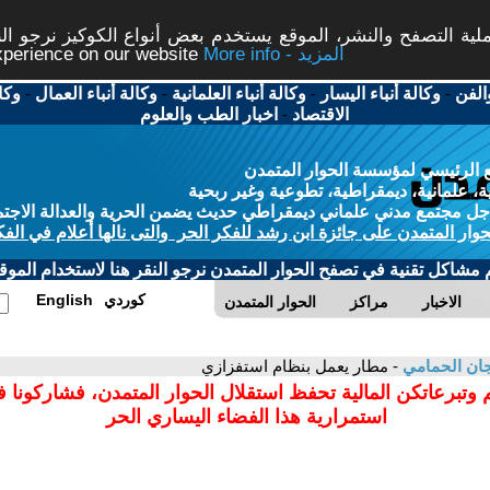
ة التصفح والنشر، الموقع يستخدم بعض أنواع الكوكيز نرجو النق
More info - المزيد
experience on our website
الفن
-
وكالة أنباء اليسار
-
وكالة أنباء العلمانية
-
وكالة أنباء العمال
-
وكا
الاقتصاد
-
اخبار الطب والعلوم
 الرئيسي لمؤسسة الحوار المتمدن
، علمانية، ديمقراطية، تطوعية وغير ربحية
ل مجتمع مدني علماني ديمقراطي حديث يضمن الحرية والعدالة الاجتم
حوار المتمدن على جائزة ابن رشد للفكر الحر والتى نالها أعلام في الفك
م مشاكل تقنية في تصفح الحوار المتمدن نرجو النقر هنا لاستخدام الموقع
كوردي
English
الاخبار
مراكز
الحوار المتمدن
ان الحمامي
- مطار يعمل بنظام استفزازي
 وتبرعاتكن المالية تحفظ استقلال الحوار المتمدن، فشاركونا 
استمرارية هذا الفضاء اليساري الحر