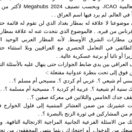
ً في العالم. لم يرد فيها اسم العراق . .
 موضوعنا لا علاقة له بمطار بغداد الذي لن تقوم له قائمة ح
ناس من قبره. . فالموضوع الذي نتحدث عنه له علاقة بمطار
 مطارات الشرق الأوسط. لأنه المطار العربي الوحيد ال
لطائفي في التعامل الحصري مع العراقيين وبلا استثناء حت
را أو نائبا أو برتبة عسكرية عالية. .
العراقي بين يدي ضابط الجوازات حتى ينهال عليه بالأسئلة التال
فوق إلى تحت بنظرة عدوانية مفتعلة :-
ني أم شيعي ؟. عربي أم كردي ؟. مسيحي أم مسلم ؟. .
 سنية أم شيعية ؟. عربية أم كردية ؟. مسيحية أم مسلمة ؟. .
يقف جدك الخامس والثلاثين في معركة صفين ؟. .
ت عشيرتك من ضمن العشائر المنتمية إلى فلول الخوارج 
م من المشاركين في ثورة الزنج بالبصرة ؟. .
 من الاسئلة الفرعية الجانبية المزاجية الارتجالية التافهة. و
منعك من الدخول، أو احتجازك ريثما ينتهي المحققون من تح