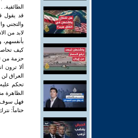
الطائفية. .
قد يقول ق
والتجني وا
لابد من الا
بأنفسهم، و
كيف تحاصره
حزمة من تلك
ألا ترون ا
العراق لن 
تحكم عليه 
الظاهرة من
فهل سوف يسم
ختاماً: نتر