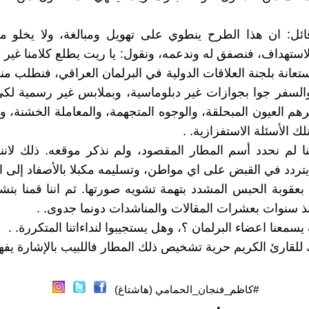
ائل: ان هذا الطرح ينطوي على تهويل ومبالغة، ولا يخلو م
لاستهداف، فنصفق له وندعمه، ونقول: يا ريت يطلع كلامنا غير د
ستعانة بلجنة العلاقات الدولية في البرلمان العراقي، فنطلب من
السفر جوا بجوازات غير دبلوماسية، وبملابس غير رسمية لك
م العيون المبحلقة، والوجوه المتجهمة، والمعاملة الخشنة، ول
 الأسئلة الاستفزازية. .
ننا لم نحدد أسم المطار المقصود، ولم نذكر موقعه. ذلك لانن
يتردد في القبض على اي مواطن، وتسليمه مكبلا بالأصفاد إلى ا
بعقوبة الحبس المشدد بتهمة تشويه صورتها. ثم اننا قمنا ب
ذ سنوات بعشرات المقالات والمناشدات دونما جدوى. .
عنا اعضاء البرلمان ؟، وهل يستجيبوا لنداءاتنا المتكررة. .
ك للقارئ الكريم حرية تشخيص ذلك المطار فاللبيب بالإشارة يفهم
#كاظم_فنجان_الحمامي (هاشتاغ)