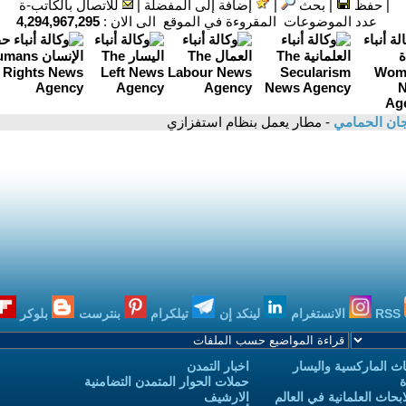
|
حفظ
|
بحث
|
إضافة إلى المفضلة
|
للاتصال بالكاتب-ة
عدد الموضوعات المقروءة في الموقع الى الان :
4,294,967,295
ان الحمامي
- مطار يعمل بنظام استفزازي
RSS
الانستغرام
لينكد إن
تيلكرام
بنترست
بلوكر
ث الماركسية واليسار
اخبار التمدن
ة
حملات الحوار المتمدن التضامنية
حاث العلمانية في العالم
الارشيف