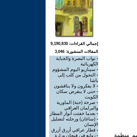
إجمالي القراءات: 9,190,830
المقالات المنشورة: 3,046
-
نواب البصرة والجباية
الكهربائية
-
سيناريو اليوم المشؤوم
-
التحول من كلب إلى
باشا
-
لا يفكرون ولا يناقشون
-
حتى لا ينقرض سكان
الكويت
-
صرخة (حنة) الماورية
والبرلمان العراقي
-
بعدما خفتت أنوار المطار
-
(ساغان) ورحلته لتضليل
الإنسان
-
قطار عراقي أزرق أزرق
يم منظمة
-
زوابع في فنجان وزارة