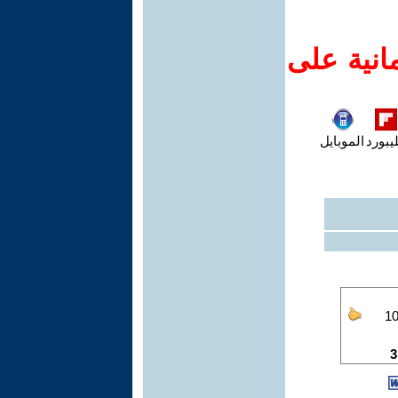
انية على
يبورد
الموبايل