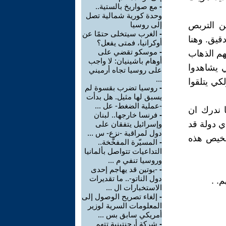
-
مع صواريخ بالستية..
وحدة كورية شمالية تصل
ن التربص
إلى روسيا
-
الغرب سيتخلى حتمًا عن
قيق. وهنا
أوكرانيا، فمتى يفعل؟
-
موسكو تقضي على
هم الذهاب
أوهام باشينيان: لا واجب
ي يشاهدوا
على روسيا تجاه أرميني
...
كي يتلقوا
-
روسيا تضرب بقسوة لم
يسبق لها مثيل. هل بدأت
-عملية الضغط- عل ...
ا ندرك ان
-
فرنسا خارجها.. لبنان
ي دولة قد
وإسرائيل يتفقان على
دول لمراقبة -نزع- س ...
تشخيص هذه
-
المسيّرة المفخَّخة..
التداعيات تتواصل بألمانيا
وروسيا تنفي م ...
-
-بوتين قد يهاجم إحدى
دول الناتو-.. ما تقديرات
. .
الاستخبارات ال ...
-
إلغاء تصريح الوصول إلى
المعلومات السرية لوزير
أمريكي سابق بس ...
-
شركة أرجنتينية تتهم