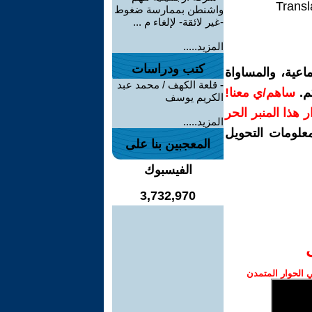
Transl
واشنطن بممارسة ضغوط
-غير لائقة- لإلغاء م ...
المزيد.....
كتب ودراسات
اعية، والمساواة
-
قلعة الكهف / محمد عبد
م.
ساهم/ي معنا!
الكريم يوسف
رار هذا المنبر الحر
المزيد.....
معلومات التحويل
المعجبين بنا على
الفيسبوك
3,732,970
الحوار المتمدن