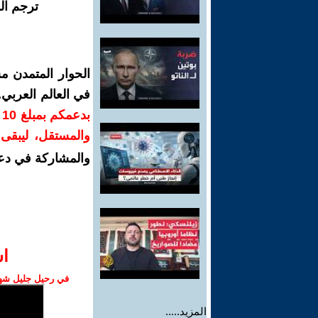
ترجم ال
الحوار المتمدن م
في العالم العربي
ب
والمستقل، ليبقى ص
والمشاركة في دع
ا‫
في رحيل جليل شهبا
المزيد.....