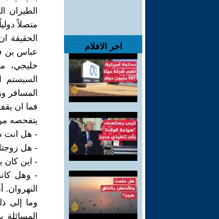
متصلاً دوليا
الحقيقة ان
اخر الافلام
عباس بن فر
خليجي، من
السيستم ا
المسافر وزي
فما ان يقف 
يتفحصه من 
- هل انت س
- هل زوجتك
- اين كان 
- وهل كان
النهروان. أ
وما إلى ذلك
المسائلة ب