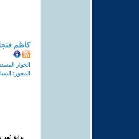
كاظم فنجا
الحوار المتمدن-العدد: 8170 - 24
المحور: السيا
بداية يُع