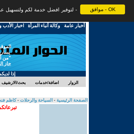
موافق - OK
لتوفير افضل خدمة لكم ولتسهيل عملي
أخبار عامة
-
وكالة أنباء المرأة
-
اخبار الأدب و
الموقع
يسارية
"من أج
حاز ال
إذا لديك
الزوار
اضافة/خدمات
بحث/الارشيف
الصفحة الرئيسية
-
السياحة والرحلات
-
كاظم فنج
تبرعاتكم