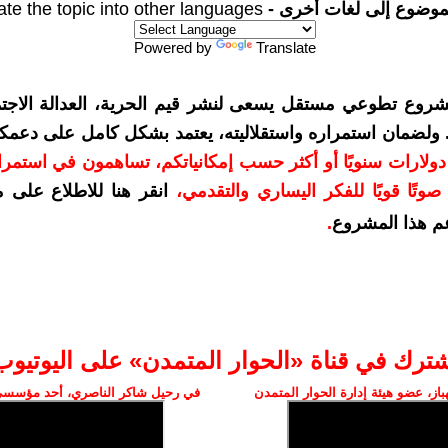
موضوع إلى لغات أخرى -
ate the topic into other languages
Powered by
Translate
شروع تطوعي مستقل يسعى لنشر قيم الحرية، العدالة الاجتم
. ولضمان استمراره واستقلاليته، يعتمد بشكل كامل على دعمك
دعمكم بمبلغ 10 دولارات سنويًا أو أكثر حسب إمكانياتكم، تساهمون في استم
وتًا قويًا للفكر اليساري والتقدمي
،
انقر هنا للاطلاع على 
م هذا المشروع
.
شترك في قناة «الحوار المتمدن» على اليوتيوب
ز، عضو هيئة إدارة الحوار المتمدن
في رحيل شاكر الناصري، أحد مؤسسي 