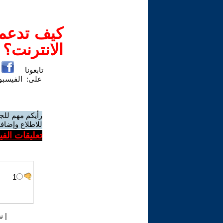
كيف تدعم-
الانترنت؟
تابعونا
على:
الفيسب
رأيكم مهم للج
للاطلاع وإضافة
تعليقات الف
|
ن