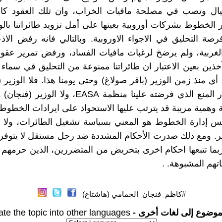
ال وتصب في مصلحة مافيات الخراب، وان تلك العقود ك
الخطوط بشركات أوروبية بعينها على أمل تزويد طائراتنا بالو
رصة التحليق في الاجواء الاوروبية. وبالتالي فانه رفض الاذع
غربية، ولم يرضخ لرغبات مافيات الفساد، ورفض تمرير عقود
 آخذين بعين الاعتبار ان طائراتنا ممنوعة من التحليق في سماء 
ام 2015، أي منذ زمن الوزير (باقر صولاغ) وحتى يومنا هذا. فلا الوزير
علاقة بقرار المنع الذي فرضته علينا منظمة EASA، ولا
 وهمية مريبة قد يترتب عليها الاستحواذ على ايرادات الخطوط.
 إدارة الخطوط هو المعني بسياسة تشغيل الطائرات، ولا عل
أمر. ومع ذلك صدرت الأحكام المشددة ضد رجل مستقل لا يتوفر 
بما تتبعها احكام اخرى بتحريض من المتضررين، الذين حرمهم 
تهم المشبوهة. .
#كاظم_فنجان_الحمامي (هاشتاغ)
موضوع إلى لغات أخرى -
ate the topic into other languages