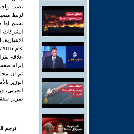
نصب واحتي
لربط مصير 
تسنح لها ف
الشركات ال
الانتهازية.
ع
إبرام صفقة
ثم ان مجلس
الوزير بال
الحزبي، ور
تمرير صفقا
ترجم ال