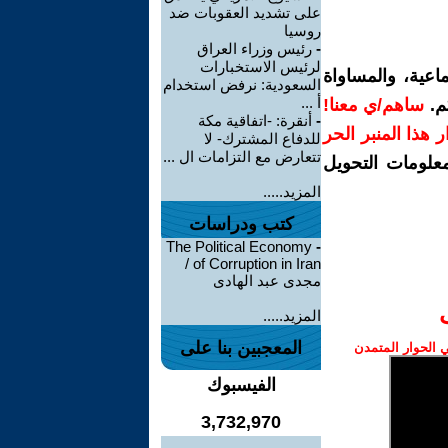
على تشديد العقوبات ضد
روسيا
-
رئيس وزراء العراق
لرئيس الاستخبارات
اعية، والمساواة
السعودية: نرفض استخدام
أ ...
م.
ساهم/ي معنا!
-
أنقرة: -اتفاقية مكة
رار هذا المنبر الحر
للدفاع المشترك- لا
تتعارض مع التزامات ال ...
معلومات التحويل
المزيد.....
كتب ودراسات
The Political Economy
-
of Corruption in Iran /
مجدى عبد الهادى
المزيد.....
المعجبين بنا على
الحوار المتمدن
الفيسبوك
3,732,970