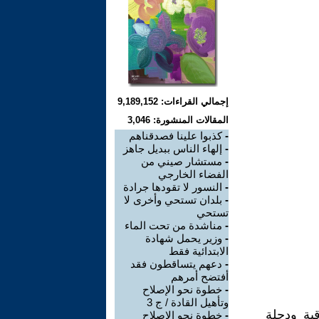
إجمالي القراءات: 9,189,152
المقالات المنشورة: 3,046
-
كذبوا علينا فصدقناهم
-
إلهاء الناس ببديل جاهز
-
مستشار صيني من
الفضاء الخارجي
-
النسور لا تقودها جرادة
-
بلدان تستحي وأخرى لا
تستحي
-
مناشدة من تحت الماء
-
وزير يحمل شهادة
الابتدائية فقط
-
دعهم يتساقطون فقد
أفتضح أمرهم
-
خطوة نحو الإصلاح
وتأهيل القادة / ج 3
قية ودجلة
-
خطوة نحو الإصلاح