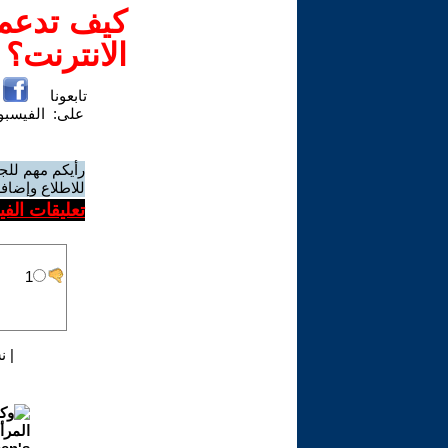
كيف تدعم-
الانترنت؟
تابعونا
على:
الفيسب
رأيكم مهم للج
للاطلاع وإضافة
تعليقات الف
|
ن