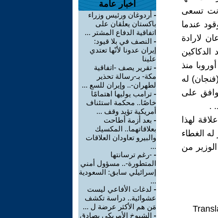
أخبار عامة
انت تسعى
-
أردوغان ورئيس وزراء
قود عندما
باكستان يعلقان على
اتفاقية الدفاع المشتر ...
ان لارادة
-
النصف في بلا قيود:
إيران عدونا لأنّها تعتدي
 الدكاكين
علينا
أوروبا منذ
-
تقرير يصف -اتفاقية
مكة- بـ-رسالة تحذير
 (فنجان) له
لطهران-.. وإيران للسع ...
 الوزير (فنجان) وافق على
-
ترامب يوليها اهتمامًا
خاصًا.. محكمة استئناف
 .
أمريكية تؤيد وقف ...
اقة لهذا
-
بعد أزمة أطاحت
بعلاقاتهما.. المكسيك
له الغطاء
والبيرو تعاودان العلاقات
الوزير من
...
-
-رغم ترسانتها
المتطورة-.. مسؤول أمني
إسرائيلي سابق: السعودية
...
-
لدغات الأفاعي ليست
عشوائية.. دراسة تكشف
مَن هم الأكثر عرضة ل ...
Transl
-
الشيوخ الأمريكي يصادق