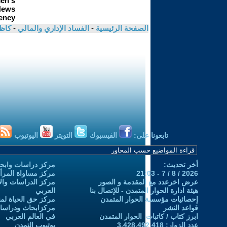
الصفحة الرئيسية
-
الفساد الإداري والمالي
-
كاظ
تابعونا على:
الفيسبوك
التويتر
اليوتيوب
أخر تحديث:
مركز دراسات وابحا
2026 / 8 / 7 - 21:03
مركز مساواة المرأ
عرض اخرعدد مع المقدمة و الصور
مركز الدراسات والاب
هيئة ادارة الحوار المتمدن - للإتصال بنا
العربي
إحصائيات مؤسسة الحوار المتمدن
مركز حق الحياة لمن
قواعد النشر
مركزابحاث ودراسات 
ابرز كتاب / كاتبات الحوار المتمدن
في العالم العربي
عدد الزوار: 3,428,492,418
يوتيوب التمدن