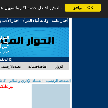
موافق - OK
لتوفير افضل خدمة لكم ولتسهيل عملي
أخبار عامة
-
وكالة أنباء المرأة
-
اخبار الأدب و
الموقع
يسارية
"من أج
حاز ال
إذا لديك
الزوار
اضافة/خدمات
بحث/الارشيف
الصفحة الرئيسية
-
الفساد الإداري والمالي
-
كاظ
تبرعاتكم