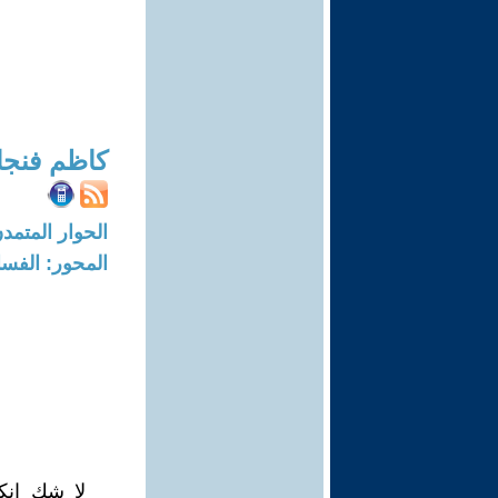
كاظم فنجا
الحوار المتمدن-العدد: 8162 - 24
المحور: الفسا
لا شك انكم