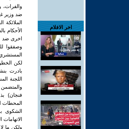
الملائكة ا
اخر الافلام
اخرى ضد ال
وصفقوا للق
المستشري ف
لكن الخطو
بادرت بنشر
والمتضمن 
فنجان) بذ
المحطات ال
الشكوى بحق
الاتهامات ا
ولكن ما لا