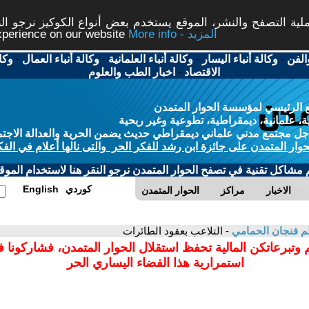
ة التصفح والنشر، الموقع يستخدم بعض أنواع الكوكيز نرجو النق
More info - المزيد
experience on our website
الفن
-
وكالة أنباء اليسار
-
وكالة أنباء العلمانية
-
وكالة أنباء العمال
-
وكا
الاقتصاد
-
اخبار الطب والعلوم
 الرئيسي لمؤسسة الحوار المتمدن
، علمانية، ديمقراطية، تطوعية وغير ربحية
ل مجتمع مدني علماني ديمقراطي حديث يضمن الحرية والعدالة الاجتم
حوار المتمدن على جائزة ابن رشد للفكر الحر والتى نالها أعلام في الفك
م مشاكل تقنية في تصفح الحوار المتمدن نرجو النقر هنا لاستخدام الموقع
كوردي
English
الاخبار
مراكز
الحوار المتمدن
م فنجان الحمامي
- التلاعب بعقود الطائرات
 وتبرعاتكن المالية تحفظ استقلال الحوار المتمدن، فشاركونا 
استمرارية هذا الفضاء اليساري الحر