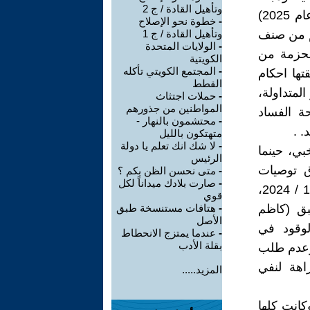
وتأهيل القادة / ج 2
والفرات، وكانت موجهة قبل بضعة أيام (ونحن على مسافة قريبة من عام 2025)
-
خطوة نحو الإصلاح
ء (معظمهم من صنف
وتأهيل القادة / ج 1
-
الولايات المتحدة
بحزمة من
الكويتية
-
المجتمع الكويتي تأكله
 بعمر 73 سنة. وقد سبقتها احكام
القطط
لمتداولة،
-
حملات اجتثاث
المواطنين من جذورهم
حة الفساد
-
محتشمون بالنهار -
 .
متهتكون بالليل
-
لا شك انك تعلم يا دولة
ي، حينما
الرئيس
اق توصيات
-
متى نحسن الظن بكم ؟
-
صارت بلادك ميداناً لكل
اللجنة المشكلة بموجب الأمر الاداري المرقم (1030 / 2012) في 28 / 1 / 2024،
قوي
بق (كاظم
-
هتافات مستنسخة طبق
الأصل
لوقود في
-
عندما يمتزج الانحطاط
بقلة الأدب
 وعدم طلب
زاهة لنفي
المزيد.....
كانت كلها