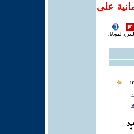
انية على
يبورد
الموبايل