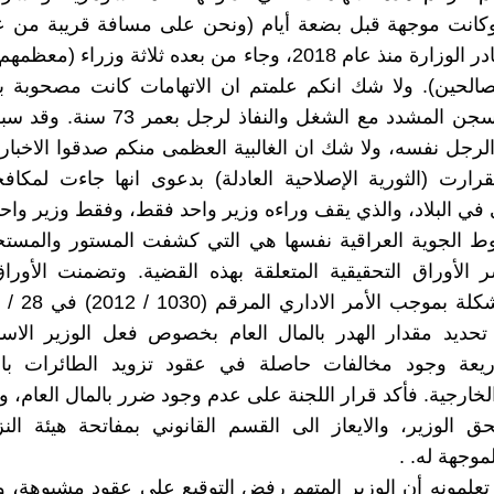
ضد وزير غادر الوزارة منذ عام 2018، وجاء من بعده ثلاثة وزرا
لصالحين). ولا شك انكم علمتم ان الاتهامات كانت مصحوبة 
الأحكام بالسجن المشدد مع الشغل والنفاذ لرجل
رجل نفسه، ولا شك ان الغالبية العظمى منكم صدقوا الاخبار ا
رارت (الثورية الإصلاحية العادلة) بدعوى انها جاءت لمكاف
ي البلاد، والذي يقف وراءه وزير واحد فقط، وفقط وزير واحد.
ط الجوية العراقية نفسها هي التي كشفت المستور والمستخب
 الأوراق التحقيقية المتعلقة بهذه القضية. وتضمنت الأور
تحديد مقدار الهدر بالمال العام بخصوص فعل الوزير الاس
ريعة وجود مخالفات حاصلة في عقود تزويد الطائرات با
خارجية. فأكد قرار اللجنة على عدم وجود ضرر بالمال العام،
 الوزير، والايعاز الى القسم القانوني بمفاتحة هيئة الن
لموجهة له. .
 تعلمونه أن الوزير المتهم رفض التوقيع على عقود مشبوهة، و