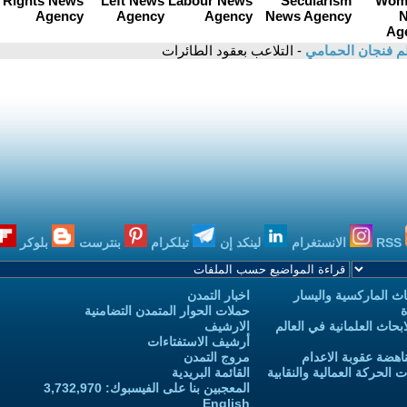
م فنجان الحمامي
- التلاعب بعقود الطائرات
RSS
الانستغرام
لينكد إن
تيلكرام
بنترست
بلوكر
ث الماركسية واليسار
اخبار التمدن
ة
حملات الحوار المتمدن التضامنية
حاث العلمانية في العالم
الارشيف
أرشيف الاستفتاءات
اهضة عقوبة الاعدام
مروج التمدن
الحركة العمالية والنقابية
القائمة البريدية
المعجبين بنا على الفيسبوك: 3,732,970
English