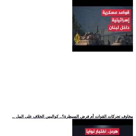
.. مخاوف تحركات القوات أم فرض السيطرة؟.. كواليس الخلاف على المل