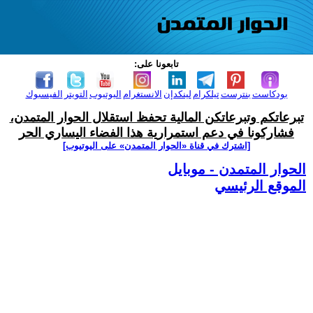
تابعونا على:
بودكاست
بنترست
تيلكرام
لينكدإن
الانستغرام
اليوتيوب
التويتر
الفيسبوك
تبرعاتكم وتبرعاتكن المالية تحفظ استقلال الحوار المتمدن،
فشاركونا في دعم استمرارية هذا الفضاء اليساري الحر
[اشترك في قناة ‫«الحوار المتمدن» على اليوتيوب]
الحوار المتمدن - موبايل
الموقع الرئيسي