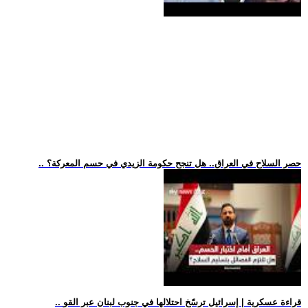
.. حصر السلاح في العراق.. هل تنجح حكومة الزيدي في حسم المعركة؟
.. قراءة عسكرية | إسرائيل ترسّخ احتلالها في جنوب لبنان عبر القو