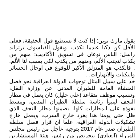
يقول مارك توين: إذا كنت لا تستطيع قول الحقيقة، فعلى
الأقل كن ذكيا عندما تكذب. ويقول الفيلسوف برتراند
راسل: الناس نوعان في تسويق الأكاذيب: منهم من
يكذب لتجنب الألم، ومنهم من يكذب لكي يسبب لنا الألم.
. فالكذب هو المنزلق الأكبر للوقوع في اوحال الخسائر
والنكبات والانهيارات. .
خذ على سبيل المثال توجهات الدولة العراقية نحو فصل
المنشأة العامة للطيران المدني عن وزارة النقل،
وتنسيب موظف متقاعد (علي خليل) كان يعمل في مطار
النجف ليتبوأ رئاسة سلطة الطيران المدني، ويبسط
نفوذه على المطارات كلها، بضمنها مطار النجف الذي
ظل حتى يومنا هذا يغرد خارج السرب، ويعمل خارج
تشكيلات الدولة العراقية، علما ان قرار فصل سلطة
الطيران صدر عام 2017 بتوجيه عاجل من رئيس مجلس
الوزراء (العبادي) بتحريض من رئيس هيئة المستشارين