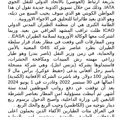
بذريعة ارتباط (العوضي) بالاتحاد الدولي للنقل الجوي
IATA. وذلك من خلال تسويق اكذوبة جديدة تقول ان هذا
المواطن الكويتي هو الذي سوف يجيب السبع من ذيله،
وهو الذي يعيد طائراتنا للتحليق في الاجواء الاوروبية. .
الطامة الكبرى هي ان منظمة الطيران المدني الدولي
ICAO ظلت تراقب المشهد العراقي من بعيد. وربما
اشتركت معها الوكالة الأوروبية لسلامة الطيران EASA. .
ومن المفارقات التي وقعت في مطار بغداد قرار سلطة
الطيران بطرد عناصر شركة G4S المعنية بالأمن
والحماية، في زمن وزير النقل (ناصر بندر) وهو طيار
زراعي مهمته رش المبيدات ومكافحة الحشرات،
فاستبدلوها بشركة (بزنس انتل)، وهي شركة مسجلة
باسم رجل أفغاني يدعى (حفيظ عوكي)، برأس مال لا
يتجاوز 100 دولار. وقد باشرت الشركة الأفغانية (الكندية)
أعمالها في 30 سبتمبر 2022 وغادرت في 1 يونيو 2024
بعد أن توقفت عن دفع رواتب الموظفين لمدة ستة
أشهر. ثم أنيطت مسؤولية امن المطار بعناصر الشرطة
التابعين إلى وزارة الداخلية، وأصبح الدخول برسوم ربع
دينار بتوجيه من (الكاظمي) وجيب الربع والحك الربع. .
في العراق مئات الطيارين الأكفاء الذين يحملون اعلى
المؤهلات العلمية والمهنية ومشهود لهم بالمهارة