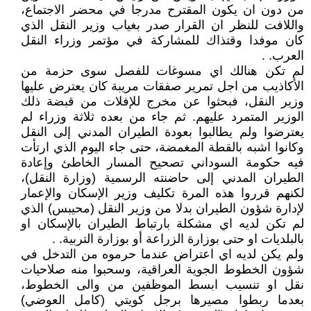
من دون ان يكون المقترح مدرجا في محضر الاجتماع،
واللافت للنظر ان القرار صدر بغياب وزير النقل الذي
كان موفدا وقتذاك للمشاركة في مؤتمر وزراء النقل
العرب. .
لم تكن هنالك اي مسوغات للفصل سوى حزمة من
الأكاذيب من اجل تمرير صفقات مريبة كان يعترض عليها
وزير النقل، فبحثوا عن مخرج للإفلات من قبضة ذلك
الوزير المتمرد عليهم. ثم جاء من بعده ثلاثة وزراء لم
يعترضوا ولم يطالبوا بعودة الطيران المدني إلى النقل
وكانوا اشبه بالقطة المغمضة، حتى جاء اليوم الذي ارتأت
فيه حكومة السوداني تصحيح المسار الخاطئ وإعادة
الطيران المدني إلى حاضنته الرسمية (وزارة النقل)،
لكنهم قرروا هذه المرة تكليف وزير الإسكان والإعمار
لإدارة شؤون الطيران بدلا من وزير النقل (محيبس) الذي
لم تكن لديه اي مشكلة بارتباط الطيران بالإسكان او
بالبلديات او حتى بوزارة الزراعة أو بوزارة التربية. .
ولم يكن لديه اي اعتراض عندما حرموه من التدخل في
شؤون الخطوط الجوية العراقية، وسحبوا منه صلاحيات
نقل او تنسيب ابسط الموظفين من والى الخطوط،
بعدما ربطوا مصيرها برجل كويتي (كامل العوضي)