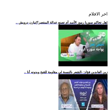
اخر الافلام
.. هل تحاكم سوريا رموز الأسد أم تصنع عدالة المنتصر؟|مازن درويش|
.. زين العابدين فؤاد: -الشعر بالنسبة لي مقاومة للقبح وبدونه أنا