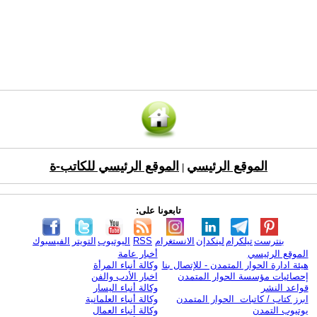
الموقع الرئيسي
الموقع الرئيسي للكاتب-ة
|
تابعونا على:
بنترست
تيلكرام
لينكدإن
الانستغرام
RSS
اليوتيوب
التويتر
الفيسبوك
الموقع الرئيسي
أخبار عامة
هيئة ادارة الحوار المتمدن - للإتصال بنا
وكالة أنباء المرأة
إحصائيات مؤسسة الحوار المتمدن
اخبار الأدب والفن
قواعد النشر
وكالة أنباء اليسار
ابرز كتاب / كاتبات الحوار المتمدن
وكالة أنباء العلمانية
يوتيوب التمدن
وكالة أنباء العمال