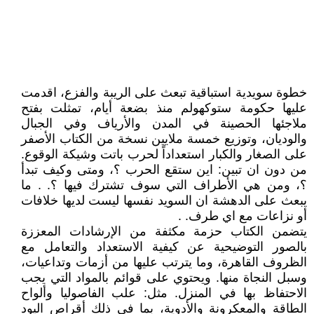
خطوة سويدية استباقية تبعث على الريبة والفزع، اقدمت
عليها حكومة ستوكهولم منذ بضعة أيام، تمثلت بفتح
ملاجئها الحصينة في المدن والأرياف وفي الجبال
والوديان، وتوزيع خمسة ملايين نسخة من الكتاب الأصفر
على الصغار والكبار استعداداً لحرب باتت وشيكة الوقوع.
من دون ان تبين: اين ستقع الحرب ؟، ومتى وكيف تبدأ
؟، ومن هي الأطراف التي سوف تشترك فيها ؟. . ما
يبعث على الدهشة ان السويد نفسها ليست لديها خلافات
أو نزاعات مع اي طرف. .
يتضمن الكتاب حزمة مكثفة من الإرشادات المعززة
بالصور التوضيحية عن كيفية الاستعداد والتعامل مع
الظروف القاهرة، وما يترتب عليها من أزمات وتداعيات،
وسبل النجاة منها. ويحتوي على قوائم بالمواد التي يجب
الاحتفاظ بها في المنزل. مثل: علب الفاصوليا وألواح
الطاقة والمعكرونة والأدوية، بما في ذلك أقراص اليود