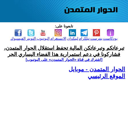
تابعونا على:
بودكاست
بنترست
تيلكرام
لينكدإن
الانستغرام
اليوتيوب
التويتر
الفيسبوك
تبرعاتكم وتبرعاتكن المالية تحفظ استقلال الحوار المتمدن،
فشاركونا في دعم استمرارية هذا الفضاء اليساري الحر
[اشترك في قناة ‫«الحوار المتمدن» على اليوتيوب]
الحوار المتمدن - موبايل
الموقع الرئيسي