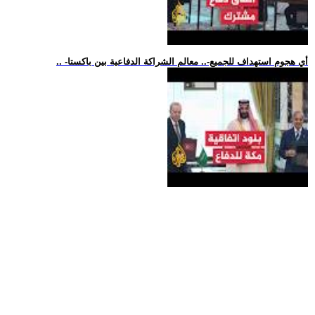
.. -أي هجوم استهداف للجميع-.. معالم الشراكة الدفاعية بين باكستا