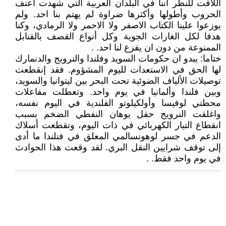
اللافت للنظر اننا في البلدان العربية التي شهدت اعنف
الحروب وأطولها وأكثرها ضراوة لم يهتم بنا احد. ولم
يوزعوا علينا الكتاب الاصفر ولا الاحمر ولا الرمادي، وكنا
هدفا لكل الغارات الجوية وكل أنواع القصف بالقنابل
الممنوعة من دون ان يفزع لنا احد. .
ختاما: يبدو ان حكومات السويد وفلندا والنرويج والدنمارك
لها الحق في الاستعدات لليوم المشؤوم. فقد إنقطعت
توصيلات الألياف الضوئية تحت البحر بين ليتوانيا والسويد،
وبين فلندا وألمانيا في يوم واحد. وتعطلت مفاعلات
محطتي لوفيسا وأولكيلوتو الفلندية في اليوم نفسه،
واغلقت النرويج حقل يوهان النفطي الضخم بسبب
انقطاع التيار الكهربائي في ذات اليوم، وتقطعت أسلاك
الدعم في جسر لوهونسالمي المعلق في فنلندا ما أدى
إلى توقف شرايين النقل البري. لقد وقعت هذا الحوادث
في يوم واحد فقط. .