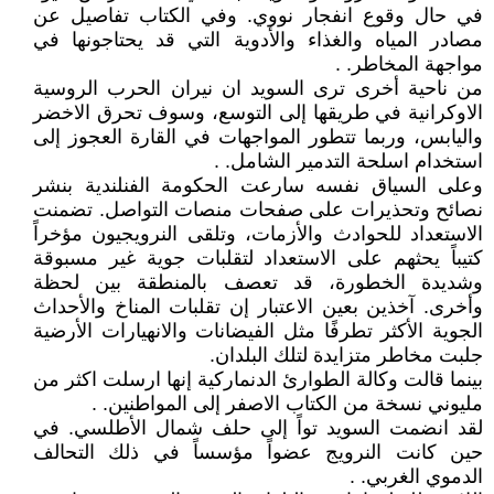
في حال وقوع انفجار نووي. وفي الكتاب تفاصيل عن
مصادر المياه والغذاء والأدوية التي قد يحتاجونها في
مواجهة المخاطر. .
من ناحية أخرى ترى السويد ان نيران الحرب الروسية
الاوكرانية في طريقها إلى التوسع، وسوف تحرق الاخضر
واليابس، وربما تتطور المواجهات في القارة العجوز إلى
استخدام اسلحة التدمير الشامل. .
وعلى السياق نفسه سارعت الحكومة الفنلندية بنشر
نصائح وتحذيرات على صفحات منصات التواصل. تضمنت
الاستعداد للحوادث والأزمات، وتلقى النرويجيون مؤخراً
كتيباً يحثهم على الاستعداد لتقلبات جوية غير مسبوقة
وشديدة الخطورة، قد تعصف بالمنطقة بين لحظة
وأخرى. آخذين بعين الاعتبار إن تقلبات المناخ والأحداث
الجوية الأكثر تطرفًا مثل الفيضانات والانهيارات الأرضية
جلبت مخاطر متزايدة لتلك البلدان.
بينما قالت وكالة الطوارئ الدنماركية إنها ارسلت اكثر من
مليوني نسخة من الكتاب الاصفر إلى المواطنين. .
لقد انضمت السويد تواً إلى حلف شمال الأطلسي. في
حين كانت النرويج عضواً مؤسساً في ذلك التحالف
الدموي الغربي. .