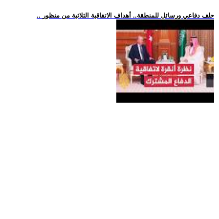
.. حلف دفاعي ورسائل للمنطقة.. أهداف الاتفاقية الثلاثية من منظور