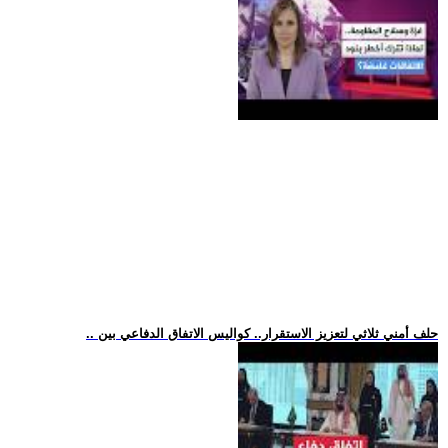
.. حلف أمني ثلاثي لتعزيز الاستقرار.. كواليس الاتفاق الدفاعي بين