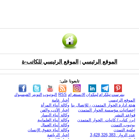
الموقع الرئيسي
الموقع الرئيسي للكاتب-ة
|
تابعونا على:
بنترست
تيلكرام
لينكدإن
الانستغرام
RSS
اليوتيوب
التويتر
الفيسبوك
الموقع الرئيسي
أخبار عامة
هيئة ادارة الحوار المتمدن - للإتصال بنا
وكالة أنباء المرأة
إحصائيات مؤسسة الحوار المتمدن
اخبار الأدب والفن
قواعد النشر
وكالة أنباء اليسار
ابرز كتاب / كاتبات الحوار المتمدن
وكالة أنباء العلمانية
يوتيوب التمدن
وكالة أنباء العمال
مكتبة التمدن
وكالة أنباء حقوق الإنسان
عدد الزوار: 3,428,326,383
اخبار الرياضة