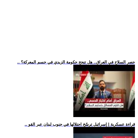
.. حصر السلاح في العراق.. هل تنجح حكومة الزيدي في حسم المعركة؟
.. قراءة عسكرية | إسرائيل ترسّخ احتلالها في جنوب لبنان عبر القو