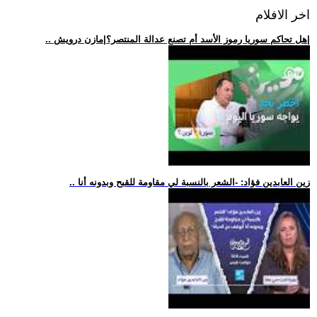
اخر الافلام
.. هل تحاكم سوريا رموز الأسد أم تصنع عدالة المنتصر؟|مازن درويش|
.. زين العابدين فؤاد: -الشعر بالنسبة لي مقاومة للقبح وبدونه أنا