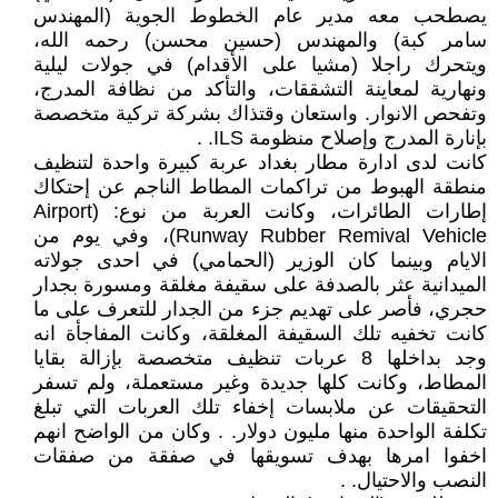
يصطحب معه مدير عام الخطوط الجوية (المهندس
سامر كبة) والمهندس (حسين محسن) رحمه الله،
ويتحرك راجلا (مشيا على الأقدام) في جولات ليلية
ونهارية لمعاينة التشققات، والتأكد من نظافة المدرج،
وتفحص الانوار. واستعان وقتذاك بشركة تركية متخصصة
بإنارة المدرج وإصلاح منظومة ILS. .
كانت لدى ادارة مطار بغداد عربة كبيرة واحدة لتنظيف
منطقة الهبوط من تراكمات المطاط الناجم عن إحتكاك
إطارات الطائرات، وكانت العربة من نوع: (Airport
Runway Rubber Remival Vehicle)، وفي يوم من
الايام وبينما كان الوزير (الحمامي) في احدى جولاته
الميدانية عثر بالصدفة على سقيفة مغلقة ومسورة بجدار
حجري، فأصر على تهديم جزء من الجدار للتعرف على ما
كانت تخفيه تلك السقيفة المغلقة، وكانت المفاجأة انه
وجد بداخلها 8 عربات تنظيف متخصصة بإزالة بقايا
المطاط، وكانت كلها جديدة وغير مستعملة، ولم تسفر
التحقيقات عن ملابسات إخفاء تلك العربات التي تبلغ
تكلفة الواحدة منها مليون دولار. . وكان من الواضح انهم
اخفوا امرها بهدف تسويقها في صفقة من صفقات
النصب والاحتيال. .