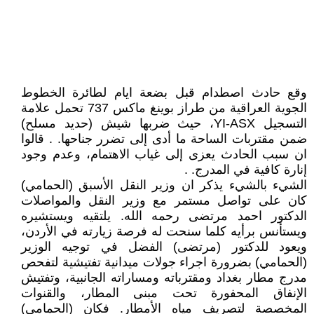
وقع حادث اصطدام قبل بضعة ايام لطائرة الخطوط
الجوية العراقية من طراز بوينغ ماكس 737 تحمل علامة
التسجيل YI-ASX، حيث ضربها شيش (حديد مسلح)
ضمن مقتربات الساحة ما أدى إلى تضرر جناحها. . قالوا
ان سبب الحادث يعزى إلى غياب الاهتمام، وعدم وجود
إنارة كافية في المدرج. .
الشيء بالشيء يذكر ان وزير النقل الأسبق (الحمامي)
كان على تواصل مستمر مع وزير النقل والمواصلات
الدكتور احمد مرتضى رحمه الله. يلتقيه ويستشيره
ويستأنس برأيه كلما سنحت له فرصة زيارته في الأردن،
ويعود للدكتور (مرتضى) الفضل في توجيه الوزير
(الحمامي) بضرورة اجراء جولات ميدانية تفتيشية لتفحص
مدرج مطار بغداد ومقترباته ومساراته الجانبية، وتفتيش
الإنفاق المحفورة تحت مبنى المطار، والقنوات
المخصصة لتصريف مياه الأمطار. فكان (الحمامي)