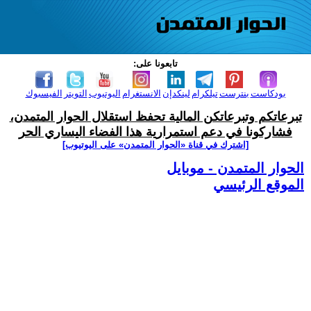
تابعونا على:
بودكاست
بنترست
تيلكرام
لينكدإن
الانستغرام
اليوتيوب
التويتر
الفيسبوك
تبرعاتكم وتبرعاتكن المالية تحفظ استقلال الحوار المتمدن،
فشاركونا في دعم استمرارية هذا الفضاء اليساري الحر
[اشترك في قناة ‫«الحوار المتمدن» على اليوتيوب]
الحوار المتمدن - موبايل
الموقع الرئيسي