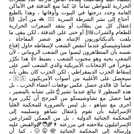
الحرارية للمواطن تماماً 🤝 كما منع التدفئة في الأماكن
العامة وحدد درجتها في البيوت وأوقاتها ، وهذا بالطبع
أحتاج إلى نشر الشرطة السرية 👮‍♂ 🚓 من أجل 🙌
إعتقال كل من يطالب أو ينتقد السعرات الحرارية
للطعام والشراب🍱🍾 أو حتى على التدفئة ، لكن يبقى ما
يلفت بالديكتاتوريون الإنتباه هو عنصر المفاجأة ،
فتشاوشيسكو عندما أنتفض الشعب لإسقاطه حاول إقناع
نفسه بأن المتظاهرون ليسوا من الشعب الروماني ، لأن
الشعب يحبه وهو محبوب الشعب ، بضبط 👍 هذا تكرّر
مؤخراً في الإنتخابات الأمريكية والذي الشعب أصر على
إسقاط الحزب الديمقراطي ، لكن الحزب كان يظن بأنه
سيحصل على الأغلبية من أصوات الأمريكيون 🇺🇸 ،
تماماً 🤝 فالذي حصل عكس توقعات أعضاء الحزب ، بل
هذه السطور لا تبالغ عندما تشير☝على تشابه بالمصير ،
فما حصل مع تشاوشيسكو من المرجح أن يُكرر مرة
أخرى مع نتنياهو ، بل ليس بالضرورة للمحكمة العليا
الإسرائيلية بأن تقوم بإعتقال نتنياهو وتسليمه إلى
المحكمة الجنائية الدولية ، بل من الممكن للمزارعين
الإسرائيليون ملاحقته في مزرعته 👨‍🌾🧑‍🌾والقبض عليه
وإرساله إلى المحكمة الجنائية 🫣🤫🥴، كما أن