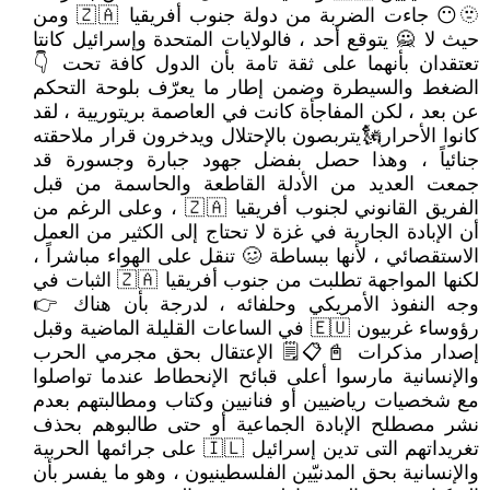
🫥😶 جاءت الضربة من دولة جنوب أفريقيا 🇿🇦 ومن
حيث لا 🙅 يتوقع أحد ، فالولايات المتحدة وإسرائيل كانتا
تعتقدان بأنهما على ثقة تامة بأن الدول كافة تحت 👇
الضغط والسيطرة وضمن إطار ما يعرّف بلوحة التحكم
عن بعد ، لكن المفاجأة كانت في العاصمة بريتوريية ، لقد
كانوا الأحرار🗽يتربصون بالإحتلال ويدخرون قرار ملاحقته
جنائياً ، وهذا حصل بفضل جهود جبارة وجسورة قد
جمعت العديد من الأدلة القاطعة والحاسمة من قبل
الفريق القانوني لجنوب أفريقيا 🇿🇦 ، وعلى الرغم من
أن الإبادة الجارية في غزة لا تحتاج إلى الكثير من العمل
الاستقصائي ، لأنها ببساطة 🥴 تنقل على الهواء مباشراً ،
لكنها المواجهة تطلبت من جنوب أفريقيا 🇿🇦 الثبات في
وجه النفوذ الأمريكي وحلفائه ، لدرجة بأن هناك 👉
رؤوساء غربيون 🇪🇺 في الساعات القليلة الماضية وقبل
إصدار مذكرات 📓📋🗒 الإعتقال بحق مجرمي الحرب
والإنسانية مارسوا أعلى قبائح الإنحطاط عندما تواصلوا
مع شخصيات رياضيين أو فنانيين وكتاب ومطالبتهم بعدم
نشر مصطلح الإبادة الجماعية أو حتى طالبوهم بحذف
تغريداتهم التى تدين إسرائيل 🇮🇱 على جرائمها الحربية
والإنسانية بحق المدنيّين الفلسطينيون ، وهو ما يفسر بأن