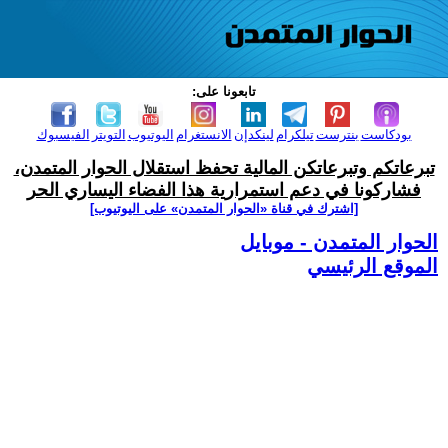
تابعونا على:
بودكاست
بنترست
تيلكرام
لينكدإن
الانستغرام
اليوتيوب
التويتر
الفيسبوك
تبرعاتكم وتبرعاتكن المالية تحفظ استقلال الحوار المتمدن،
فشاركونا في دعم استمرارية هذا الفضاء اليساري الحر
[اشترك في قناة ‫«الحوار المتمدن» على اليوتيوب]
الحوار المتمدن - موبايل
الموقع الرئيسي