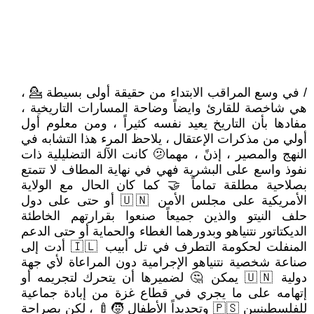
/ في وسع المراقب الابتداء من حقيقة أولى بسيطة 💁 ،
هي شاخصة للقارئ وايضاً وضاحة المسارات التاريخية ،
مفادها بأن التاريخ يعيد نفسه كثيراً ، ومن معلوم أول
أولي من مذكرات الإعتقال ، يلاحظ المرء هذا التشابه في
النهج والمصير ، إذنً ، مهما🫤 كانت الآلة التضليلية ذات
نفوذ واسع على البشرية فهي في نهاية المطاف لا تتمتع
بصلاحية مطلقة تماماً 🤝 كما كان الحال مع الولاية
الأمريكية على مجلس الأمن 🇺🇳 أو حتى على دول
حلف النيتو والذين جميعاً صنعوا بقرارتهم الخاطئة
الديكتاتور نتنياهو وبدورهما الغطاء والحماية أو حتى الدعم
المنفلت لحكومة التطرف في تل أبيب 🇮🇱 أدت إلى
صناعة شخصية نتنياهو الإجرامية دون المراعاة لأي جهة
دولية 🇺🇳 يمكن 🤔 لضميرها أن يتحرك لتجريمه أو
إتهامه على ما يجري في قطاع غزة من إبادة جماعية
للفلسطينيين 🇵🇸 وتحديداً الأطفال 🧒🍼 ، لكن بصراحة