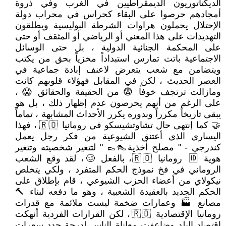
الديكتاتوريون الديمقراطيين في الغرب وفي ذروة
أمجادهم حرصوا على البقاء كحراس في محراب دولة
الإحتلال يحملون هراوات الشرطة البوليسية ويطلقون
التهديدات على هذا المغني أو الرياضي أو المثقف أو حتى
على المحكمة الجنائية الدولية ، بل حتى الوسائل
الاجتماعية باتت تمارس استبداداً مخزياً بحق من يكتب
ويتضامن مع شعب يتعرض لاعنف إبادة جماعية في
العصر الحديث ، لكن في المقابل فهؤلاء قلوبهم كانت
ومازالت ترتجف خوفاً 😨 من الحقيقة والحقائق 😱 ،
على الرغم من أنهم يحرصون عدم إظهار ذلك ، بل هو
يبقى تاريخاً مكرراً وبدوره يكرر الأحداث المشابهة ، تماماً
🤝 كما إنتهى حال تشاوتشيسكو في رومانيا 🇷🇴 ، فهذا
اليساري الذي أعتنق الشيوعية من فكر رجل يعمل
كندرجي - " مصلح أخذية👠👞 " لتتغير شخصيته وتتغير
هوية 🆔 رومانيا 🇷🇴، بالفعل 🥴، لقد وقع الشعب
الروماني في فخ نموذج الحكم المتفرد ، ولكي يتخلص
نيكولاي من أعضاء الحزب الشيوعي ، قام بإطلاق على
الحكم الجديد بالعقيدة الشعبية ، وهو ما دفعه لبناء 🔨
مصانع 🏭 وعمارات ضخمة ليست ملائمة مع قدرات
رومانيا الإقتصادية 🇷🇴، لكن القرارات الفردية أنهكت
إقتصاد البلد وضاعفت معاناة الناس لدرجة حدد سعرات