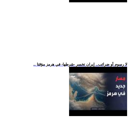
.. لا رسوم أو ضرائب.. إيران تخسر -شرطها- في هرمز مؤقتا