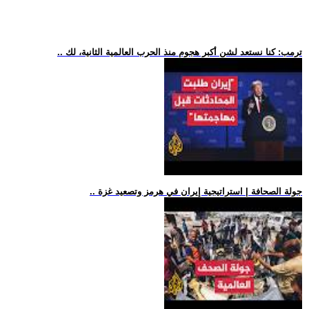
.. ترمب: كنا نستعد لشن أكبر هجوم منذ الحرب العالمية الثانية، لك
.. جولة الصحافة | استراتيجية إيران في هرمز وتصعيد غزة