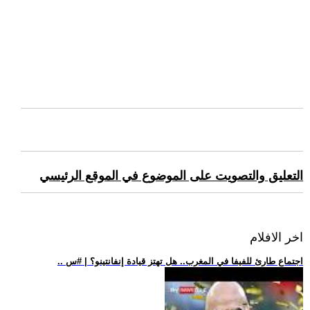
التعليق والتصويت على الموضوع في الموقع الرئيسي
اخر الافلام
.. اجتماع طارئ للفيفا في المغرب.. هل تهتز قيادة إنفانتينو؟ | #س