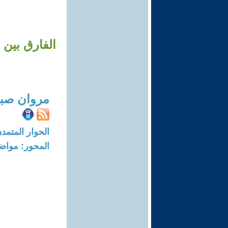
مروان صبا
الحوار المتمدن-العدد: 8159 - 24
المحور: مواض