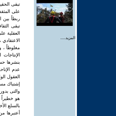
تبقى الحقي
على المثقف
ربطاً بين
تبقى الثقا
العقلية على
المزيد.....
الاعتقادي ،
مغلوطاً ، 
الإنتاجات 
بنشرها حسب
عدم الإتاح
العقول الو
إشتباك مست
والتى بدوره
هو خطيراً 
بالسلع الأ
أعتبرها من