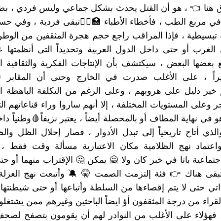
ق هنا 👈 ، هو أن القتل يحدث بشكل جماعي وليس فردي ، بض
ي مربع الطب ، فأخطاء الأطباء 🏥🧑‍⚕تبقى فردية ، وفي حس
بسيطية ، فإذا المراقب راجع حجم هجرة المثقفين من الوطن
ى الغرب أو حتى داخل الدول العربية وتحديداً التى أنظمتها
عضها البعض ، سيكتشف بأن الإنتاجات الفكرية والثقافية الأك
أثيراً ، على الأغلب صدرت في الخارج وحتى أن المقابر تع
ير دليل على هروبهم ، وعلى الرغم من التكلفة الباهظة ال
 وعلى المستويات المختلفة ، إلا أنهم ساروا وراء قناعاتهم ال
و في نهاية المطاف أو بالمحصلة أيضاً ، يعتبر نزيفاً🩸وطنياً داخلي
والذي أتاح تاريخياً إلى تبدل الأدوار ، فصار إحلال الظل وا
اعتماد نهج الظلامية مكان الاعتبارية مسألة وقت فقط ، 
اجتماعية باتا في خبر كان ولا 🙅 يمكن 🤔 الإقتراب منهما أو ح
تبقى هناك 👉 فئة إلتزمت الصمت 🤫 🔕 وأتبعت نهج العزلة
اتي حتى لا يتم إقصاءها من السلطة وأتباعها أو حتى شيطنتها اج
لقراء من درجة المثقفون أؤ ايضاً الباحثين وغيرهم ممن يشتغلو
، فهؤلاء على الأغلب من النوادر لهم أن يقومون بتصفح لص