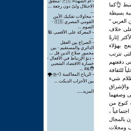
-
أم الشهداء 🇵🇸 -منطق
بط 👌كما
الاحتلال ولىّ دون رجعة …
...
بة بسيطة
-
محاولات تفكيك الأمن
 العربي "
القومي المصري 🇪🇬 -
الصوم ...
 على خلاف
-
المعركة على الأقصى 🕌
ثر إثارةً
…
-
الصراع بين العقل
ج بهؤلاء
الدائري والمستقيم - بين
محمور صلاح الدين فل ...
تى تترتب
-
دنؤ الإرتباط في الأفعال -
تى دفعتهم
خسارة الاقتصاد الشعبي
🧑‍&# ...
اً للثقافة
-
الرياح المعاكسة 💨⛈🌪
لظلام شيء
بين الأحزاب الديكت ...
والإشراق
المزيد.....
تى وصفهما
 كنوع من
تماعياً ،
ن بالمجال
حف ومجلات