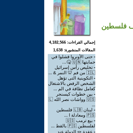
💡وإنتاج الأظلال 🤫🫣 أين تقف فلسطين
إجمالي القراءات: 4,182,566
المقالات المنشورة: 1,638
-
حتى الأونروا فشلوا في
حمايتها 🇺🇳 🤒…
-
تخليص رأس إسرائيل
🇮🇱 من فم 🦷 النمر & ...
-
التكوينية التى تؤهل
الشخص الرفض بالاشتغال
كعامل نظافة في الم ...
-
بين خطوات كيسنجر
🇺🇸 وواشات نصر الله 🇱
...
-
لبنان 🇱🇧 فلسطين
🇵🇸 ومعادلة ا ...
-
بيع ترمب 🇺🇸
لفلسطين 🇵🇸 بالقط ...
-
عقدة 🪢 الدولة عند