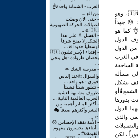
العرب - الشماتة واحدة☝
/ مازالت الدول التى تخطت مرحلة انتقالية جديدة في الإنتاج العام كالهند 🇮🇳 ، وهو
من الع ...
-
حتى الآن وصلت
 😓 جهداً
اغتيالات الحركة الصهيونية
🇮🇱 & ...
👌 كما هو
-
الغسل 🚿 على هذا
ن صفوف الدول
الشكل لا يمنح شرقاً
أوسطياً جديداً & ...
من الدول
-
إقتداء الإسرائيليون 🇮🇱
 في الغرب
بحصان طروادة -هل ينجي
...
ة الساحقة
-
مدرسة الشك 🪢
إلى مسألة
والسؤال🙋عند إلياس
خوري - هو واحد ...
مثقف بشكل
-
تتبلور شيئاً فشيئاً
لشمع🕯أو
ظروف مشابهة لعشية
الحرب العالمية الثانية ...
ت بدورها
-
أكثر المنابر أهمية بين
هما الدول
البشر وأكثرهم صدقاً 🎭
مي والذي
ㇶ ...
-
الأمة تفقد الإحساس 😞
لتضليلات
- أبناءها يخسرون مفهوم
القيمة&# ...
راً ، لكن