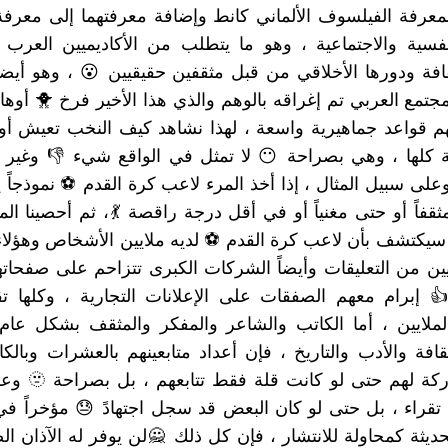
 بمعرفة الفيلسوف الألماني كانط وإضافة معرفتهما إلى معرفة
لنفسية والاجتماعية ، وهو ما يتطلب من الأكاديميين العرب
قافة ودورها الأخلاقي من قبل مثقفين حقيقيين 😮 ، وهو أيض
المجتمع العربي تم إغراقه بالوهم والذي هذا الأخير فرخ 🐥 أوه
يهم قواعد جماهيرية واسعة ، لهذا نشاهد كيف النخب تعيش أوه
ية كلها ، وهي بصراحة 😶 لا تمثل في الواقع شيء 👎 وغير
 وعلى سبيل المثال ، إذا أخذ المرء لاعب كرة القدم ⚽ نموذجاً
مثقفاً أو حتى مغنياً أو في أقل درجة راقصة 💃، ثم أحصينا ال
، سيكتشف بأن لاعب كرة القدم ⚽ لديه ملايين الأشخاص وهؤ
ايين من التعليقات وأيضاً الشركات الكبرى تتزاحم على صفحا
 إبرام معهم الصفقات على الإعلانات التجارية ، وكلها ت
بالملايين ، أما الكاتب والشاعر والمفكر والمثقف بشكل ع
ثقافة والأدب والتاريخ ، فإن أعداد متابعينهم بالعشرات وبال
صراحة 🫥 وعلى الأغلب
 لا تقراء ، بل حتى لو كان البعض قد سجل اجتهادً 😓 مؤخراً 
لحديثة كمحاولة للانتشار ، فإن كل ذلك 🙅لن يوفر له الآذان ا