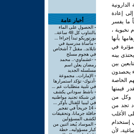
تكتمل إلا
والعلوم ا
أخبار عامة
تعريف الث
الحصول على الماء
-
لماذا 🤬 
بالتناوب كل 48 ساعة..
بورتوريكو تبدأ إجراءا ...
وهؤلاء لد
مأساة مدرسية في
-
هي الحكا
تايلاند.. مقتل 7 أشخاص
في هجوم مسلح
المجتمع ،
-عشماوي-.. محمد
-
وبين أهم 
رمضان يعلن اسم
مسلسله الجديد
الطرفين 
الإمارات.. مجموعة
-
مئات المل
-أدنوك- تؤكد استمرارها
في تلبية متطلبات عم ...
من أجل 
ناشط سوداني يكشف
-
السوقية 
عن شبكة تجنيد مواطنيه
في ليبيا للقتال بأوكر ...
يشتغل بال
14 جريحاً في تفجير
-
حافلة جرمانا، وتحقيقات
يكتب مشاركة لهم حتى لو كانت قلة فقط تتابعهم ، بل ب
لكشف المسؤولين
إنتاجاتهم
الموساد يُبعد اثنين من
-
كبار مسؤوليه.. خطة
الوسائل ا