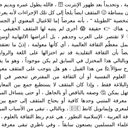
وطنية محلية ، وتحديداً بعد ظهور الإنترنت 🛜 ، فالله يطول 
أن ببساطة 🥴 المثقف ايضاً يلجأ إلى كل تلك الإجراءات لأنه 
شخصية "الطويلة " ، بأنه معرضاً إما للاغتيال المعنوي أو الج
ل هناك 👉 حقيقة 😱 أخرى لم ينتبه لها المثقف الحقيقي 
بصراحة 🫥 لا تقتصر على العرب وحدهم ، بل أعراضها الالتهابية أ
مل معظّم الثقافة العالمية ، أي كأنها معولمة ، إذنً ما تعتق
اً بأن الثقافة التقليدية قد تم اختزالها على اللغة والروا
وبالتالي هذا المختزل في السابق لم يكن موجوداً ، وهو ما
ح سؤالاً🙋 من هذا القبيل ، هو هل يتوجب على المثقف معر
 العلوم النفسية أو أن الثقافة من المفترض تنحصر في إط
بلاغة فقط ، وإذا كان المثقف لا يستطيع جمع بين المعارف
فهل يمكن 🤔 وصفه بالناقص أو بالجاهل ، أو حتى يتساءل المر
عرفة المتنبي وحدها كافية أو يحتاج المثقف إلى جمع بين 
والفوارق للمعري وإيمانويل كانط 🇩🇪 ، وبالتالي ، تبقى من الأ
ة العربية - الإسلامية التطور ، هي عدم ربط الثقافة بالعلوم ، 
علماء المسلمين يصنعون سابقاً ، وفي ناظري تبقى معرفة ا