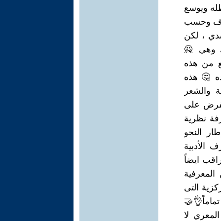
عمره ويديم ظله ويوسع
يعرف وحسب
سدي ، لكن
، وهي 🙅
وسع من هذه
ده 🤔 هذه
ية والشعر
 يفرض على
فة نظرية
ار النحو
 الأدبية
اقب ايضاً
المعرفية
سباب المركزية التى
تماماً👌🤝
لمعري لا