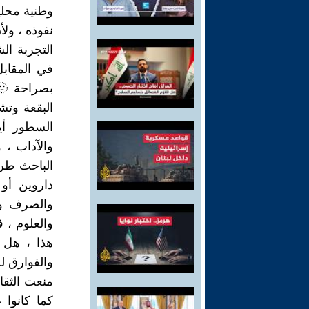
نفوذه ، ول
التجربة ال
في المقاب
البقعة وتش
السطور أيض
والآداب ، 
الباحث طر
داروين أو
والصرف وال
والعلوم ، 
هذا ، هل م
منعت الثقاف
كما كانوا 