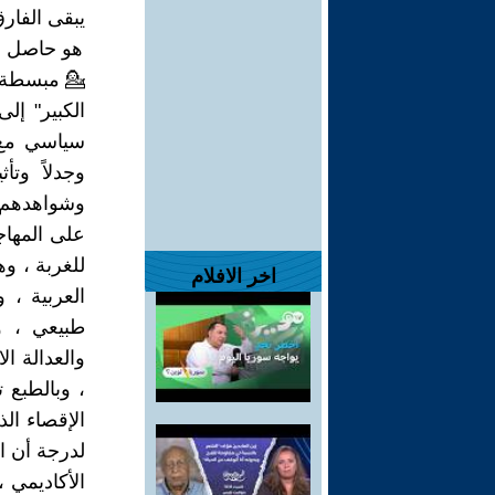
يبقى الفار
هو حاصل ف
💁 مبسطة ت
الكبير" إل
سياسي مع ب
وجدلاً وت
وشواهدهم خ
على المهاجر
للغربة ، وه
اخر الافلام
العربية ، 
طبيعي ، و
والعدالة ال
، وبالطبع 
الإقصاء الذ
لدرجة أن ا
الأكاديمي 