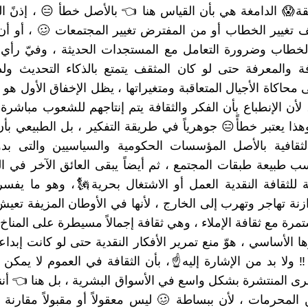
قة😱 الدامغة هي بأن القياس هنا 👈 بالأصل خطأ 😑 ، إذنً 
 تغيير الخطاب أو من المفترض تغيير المجتمعات 🥴 ، أو أ
 الخطاب وضرورة التعامل مع المستجدات الحديثة ، وفيّ رأ
فة والمعرفة حتى لو كان المثقف يتمتع بالذكاء التحديث ولد
 محاكاة الأجيال المتعاقبة ومتغيراتها ، يظل الإخفاق الأول هو
 لأن الإنطباع بأن الفكر والثقافة يتم إنتاجهم للشعوب مباشرة 
وهذا يعتبر خطأً😑 جوهرياً في طريقة التفكير ، بل الطبيعي ب
الثقافية بالأصل المؤسسات الحكومية والسياسيين والتى بد
 طبيعة طبقات المجتمع ، ثم أيضاً يبقى العائق الآخر في الت
ة للثقافة النقدية العمل أو الاشتغال بحرية🗽، وهو ما يفسر
ازنة تهاجر وتهرب إلى الخارج ، لأنها في الأوطان المزيفة تعي
مرة مع ثقافة الإملاء ، وهي ثقافة إجمالاً مسيطرة على المنا
ا الأساسي ، هوّ منع تمرير الأفكار النقدية حتى لو كانت إبداع
‼ ولا بد من الإشارة إليه☝، بأن الثقافة في العموم لا يمكن 
خرى المنتشرة بشكل واسع في الأسواق البشرية ، بل هنا 👈 أن
 المحرمات ، لأن ببساطة 🥴 ليس معقولاً أو مقبولاً مقارنة