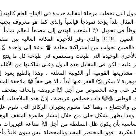
لمثال بلداً يؤخذ نموذجاً قياسياً والذي كما هو معروف يجتهد
حوظاً في تحويل 🤨 الشعب الهندي إلى مصنعاً للعالم تماماً 
حاصل مع الصين 🇨🇳 والذي وفر للأخيرة المكانة العالية بي
 فالصين تحولت من اشتراكية مغلقة 🔏 بدئية إلى واحدة ☝ 
 بالأحرى الوحيدة التى طبعت ومستمرة في طباعة كل ما ينتج
 عليه ، لكن في المقابل هذه الدول وعلى شاكلتها من الأغلبي
شاريعها القومية أو الكونية المعلنة ، وهذا بالطبع يعود 
رية لا يمكن 🤔 القفز عنها أبداً ، ألا هي حقاً 😦 ملاحقة ال
كر على وجه الخصوص من أجل 🙌 ترويضه وإلحاقه بمتحف ا
 الوطني 🎪🤡 ذات خصائص عريضة ، إذنً هذه الملاحقات ألغ
 والاجتماع ، وهما كما معلوم يعتبران الركائز التى تقوم علي
، وهذا يظهر بشكل جلي من خلال إنتشار ظاهرة المثقف الوه
ساسية بأن يكون ظل السلطة من أجل 🙌 صناعة التبريرات وا
الفكرية ، فهو بالمختصر المفيد وبالمحصلة ليس سوى قاتلاً مأجو