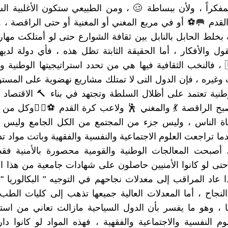
مفكراً ، ولأن ببساطة 🥴 ، ومن الطبيعي ستكون الأغلبية 
القدم 🥅⚽ أو في مربع المغني أو المغنية أو حتى الراقصة ، وه
 بخلط الحابل بالنابل بين ثقافة الشوارع حتى لو أمتلكت مه
عقول والأفكار ، أما الحقيقة الثابتة تظل هذه ، فأي دولة لدي
 ، فالنخب الثقافية فيها هي من تحدد استراتيجيتها الوطنية والخارجية ،
ب وغيره ، فإن الدول التى لا تمتلك مشاريع نهضوية على المس
وطنية تعتمد على أظلال السلطة وتجتهد في بناء 🔨 الاقتصاد
تصبح الراقصة 💃 والمغني 🕺 ولاعب كرة القدم ⚽🏃‍♂وكل من
حياة الناس ، وليس جزء من المجتمع من الكل الجامع وليس 
عندما تراجعت العلوم الاجتماعية والنفسية والفقهية وباتت موا
 ، أصبحت المعالجات الوطنية والقومية محصورة بالأمنية 
، حتى لو كانوا الأمنيين حاصلون على شهادات جامعية من هذا ال
إذا عاد المراقب إلى معدلات نجاحهم في التوجيه " البكالوريا 
النجاح ، أما المعدلات العالية جميعها تذهب إلى كليات الط
جيا ، وهو ما يفسر بأن الدول السياحية مازالت تعاني من ا
علوم النفسية والاجتماعية والفقهية ، فهذه المواد لو كانوا د