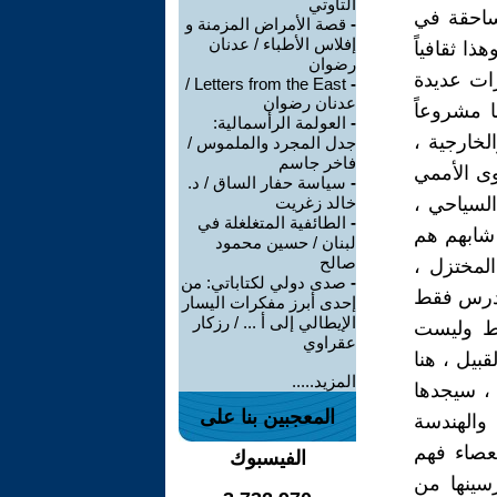
التاوتي
القدم ⚽ ب
قصة الأمراض المزمنة و
-
إفلاس الأطباء / عدنان
مربع كرة 
رضوان
يطلق عليه
Letters from the East /
-
عدنان رضوان
وثقافة ال
العولمة الرأسمالية:
-
أمّمياً 🇺
جدل المجرد والملموس /
فاخر جاسم
لهذا السب
سياسة حفار الساق / د.
-
خالد زغريت
أو حتى ال
الطائفية المتغلغلة في
-
وبالتالي 
لبنان / حسين محمود
صالح
الرموز ل
صدى دولي لكتاباتي: من
-
وبالتالي 
إحدى أبرز مفكرات اليسار
الإيطالي إلى أ ... / رزكار
للفاشلين
عقراوي
بالفكرية 
المزيد.....
👈 أيضاً 
المعجبين بنا على
على عتبة 
والتكنولو
الفيسبوك
لأهمية ال