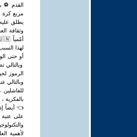
القدم ⚽ بم
مربع كرة ا
يطلق عليه 
وثقافة الع
لهذا السبب
أو حتى الو
وبالتالي 
الرموز لح
وبالتالي ع
للفاشلين 
بالفكرية ،
👈 أيضاً إ
على عتبة ا
والتكنولوج
لأهمية الع