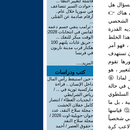
فاشلة لتغيير النظا ...
السؤال هل
-
حوادث السير تتضاعف
في سوريا خلال عام..
ن هناك 👉
أرقام صادمة عن القتلى
ي الشخصي
...
-
ترامب ينفي حسم دعمه
يه القدرة
لفانس في انتخابات 2028:
 هذا الخلط
الوقت مبكر للتفك ...
-
حريق غابات يلتهم 100
، فهو أمر
هكتار قرب مدينة ناربون
في فرنسا
أن تستهدف
ورها تقوم
المزيد.....
غيير ، هو
كتب ودراسات
 لماذا 🤬
-
حين استيقظ رأس المال
داخل الإنسان .. قراءة
ش في حالة
ماركسية ثورية في ... /
خ السلطوي
رياض الشرايطي
-
ابجديات العطاء / انتصار
ية ، بل ما
كامل جفلان الخشت
🤔 قياسها
-
مجلة سلاح النقد، عدد
جوان-جويلية-اوت 2026 /
ني شخصياً
مجلة سلاح النقد
-
حقوق العصر / أحمد
 لاعب كرة