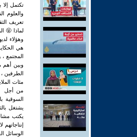
تكتمل إلا 
والعلوم ال
تعريف الثق
لماذا 🤬 ال
وهؤلاء لدي
هي الحكاي
المجتمع ، و
وبين أهم مث
الطرفين ، 
مئات الملا
من أجل 👍 
السوقية ب
يشتغل بالث
إنتاجاتهم 
الوسائل الح