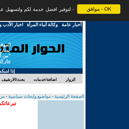
موافق - OK
لتوفير افضل خدمة لكم ولتسهيل عملي
أخبار عامة
-
وكالة أنباء المرأة
-
اخبار الأدب و
الموقع
يسارية
"من أج
حاز ال
إذا لديك
الزوار
اضافة/خدمات
بحث/الارشيف
الصفحة الرئيسية
-
مواضيع وابحاث سياسية
-
مرو
تبرعاتكم