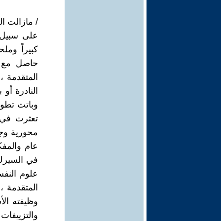
على سبيل ا
كبيراً ومل
المتقدمة ،
النادرة أو
وباتت تطور
تعثرت في م
محورية وجوه
عام والمف
في السيرك
علوم النفس
المتقدمة 
وظيفته الأ
والتزييفات 