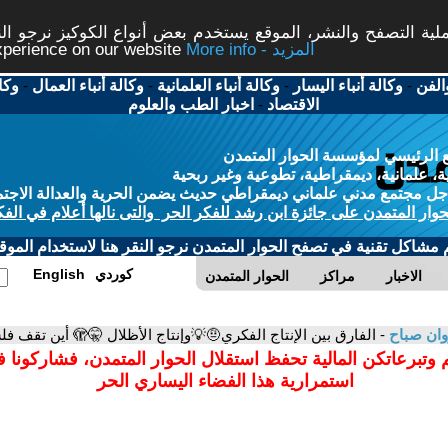
ة التصفح والنشر، الموقع يستخدم بعض أنواع الكوكيز نرجو النق
More info - المزيد
experience on our website
الفن
-
وكالة أنباء اليسار
-
وكالة أنباء العلمانية
-
وكالة أنباء العمال
-
وكا
الاقتصاد
-
اخبار الطب والعلوم
 الرئيسي لمؤسسة الحوار المتمدن
، علمانية، ديمقراطية، تطوعية وغير ربحية
ل مجتمع مدني علماني ديمقراطي حديث يضمن الحرية والعدالة الاجتم
حوار المتمدن على جائزة ابن رشد للفكر الحر والتى نالها أعلام في الفك
م مشاكل تقنية في تصفح الحوار المتمدن نرجو النقر هنا لاستخدام الموقع
كوردي
English
الاخبار
مراكز
الحوار المتمدن
ان صباح
- الفارق بين الإنتاج الفكري🤨💡وإنتاج الأظلال 🤫🫣 أين تقف فلسطين 🇵🇸 …
 وتبرعاتكن المالية تحفظ استقلال الحوار المتمدن، فشاركونا 
استمرارية هذا الفضاء اليساري الحر