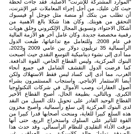
"الموارد المشتركة للإنترنت" الأصلية. فقد جاءت لحظة
حيث كان عليك، من أجل إجراء المعاملات عبر الإنترنت،
أن تطلب من بنكك أو منصة مثل جوجل أو فيسبوك
التحقق من هويتك. وكان هذا شكلا بالغ الأهمية من
أشكال الاحتواء، وتسويق المجال الإلكتروني وخلق هويات
رقمية مخصصة جديدة. وكان عامل آخر هو الأزمة المالية
في عام 2008. وللتعامل مع تداعياتها، طبعت الدول
الرأسمالية 35 تريليون دولار بين عامي 2009 و2023،
مما أدى إلى نشوء ديناميكية التوسع النقدي حيث أصبحت
البنوك المركزية، وليس القطاع الخاص، القوة الدافعة.
كما فرضت الدول التقشف الشامل في جميع أنحاء
الغرب، مما أدى إلى كساد ليس فقط الاستهلاك ولكن
أيضا الاستثمار الإنتاجي. واستجاب المستثمرون بشراء
أصول العقارات وصب الأموال في شركات التكنولوجيا
الكبرى. وبالتالي، بطبيعة الحال، أصبح القطاع الأخير
القطاع الوحيد القادر على تحويل ذلك السيل من النقد
لدى البنوك المركزية إلى سلع رأسمالية. وأصبح مخزون
هذه السلع كبيرا للغاية، ومنحت أصحابها قدرا كبيرا من
القوة للتأثير على السلوك واستخراج الريع، حتى أنها
مزقت الأداء التقليدي للنظام الرأسمالي. وقد حدث هذا
بالصدفة تماما: حالة كلاسيكية من العواقب غير