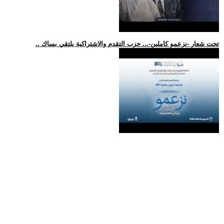
.. تحت شعار -نزعمو كاملين-... حزب التقدم والاشتراكية يلتقي بساك