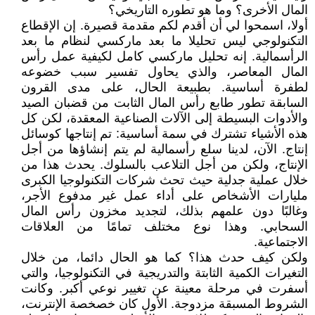
المال الأخرى؟ وما هو تطوره التاريخي؟
أولا، اسمحوا لي أن أقدم لكم مقدمة قصيرة. إن الإقطاع
التكنولوجي ليس تحليلا ما بعد ماركسي لنظام ما بعد
الرأسمالية. إنه تحليل ماركسي كامل لكيفية عمل رأس
المال المعاصر، والذي يحاول تفسير سبب خضوعه
لطفرة أساسية. بطبيعة الحال، على مدى القرون
السابقة تطور طابع رأس المال الثابت من قضبان الصيد
والأدوات البسيطة إلى الآلات الصناعية المعقدة، لكن كل
هذه الأشياء تشترك في سمة أساسية: تم إنتاجها كوسائل
إنتاج. الآن، لدينا سلع رأسمالية لم يتم إنشاؤها من أجل
الإنتاج، ولكن من أجل التلاعب بالسلوك. يحدث هذا من
خلال عملية جدلية حيث تحث شركات التكنولوجيا الكبرى
مليارات الأشخاص على أداء عمل غير مدفوع الأجر،
وغالبًا دون علمهم بذلك، لتجديد مخزون رأس المال
السحابي. وهذا نوع مختلف تمامًا من العلاقات
الاجتماعية.
ولكن كيف حدث هذا؟ كما هو الحال دائما، من خلال
التغيرات الكمية الثابتة والتدريجية في التكنولوجيا، والتي
أسفرت في مرحلة معينة عن تغيير نوعي أكبر. وكانت
الشروط المسبقة مزدوجة. الأول كان خصخصة الإنترنت،