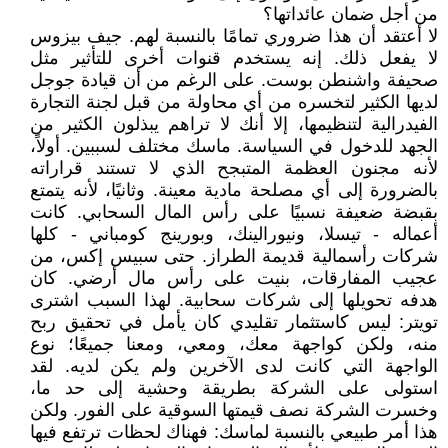
من أجل ضمان عائداتها؟
لا أعتقد أن هذا ضروري تمامًا بالنسبة لهم. جيف بيزوس
لا يفعل ذلك. إنه يستخدم قنوات أخرى للتأثير مثل
صحيفة واشنطن بوست. على الرغم من أن قيادة جوجل
لديها الكثير لتخسره من أي محاولة من قبل لجنة التجارة
الفيدرالية لتنظيمها، إلا أنك لا تراهم يبذلون الكثير من
الجهد للدخول في السياسة. ماسك مختلف لسببين. أولاً،
لأنه مجنون العظمة المتبجح الذي لا تستند قراراته
بالضرورة إلى أي مصلحة مادية معينة. وثانيًا، لأنه يتمتع
بقبضة ضعيفة نسبيًا على رأس المال السحابي. كانت
أعماله - تيسلا، ونيورالينك، وبورينج كومباني - كلها
شركات رأسمالية قديمة الطراز. حتى سبيس إكس، من
عجيب المفارقات، بنيت على رأس مال أرضي. كان
هدفه تحويلها إلى شركات سحابية. لهذا السبب اشترى
تويتر: ليس كاستثمار تقليدي كان يأمل في تحقيق ربح
منه، ولكن كواجهة معك، ومعي، ومعنا جميعًا؛ نوع
الواجهة التي كانت لدى الآخرين ولم يكن لديه. لقد
استولى على الشركة بطريقة وحشية إلى حد ما،
وخسرت الشركة نصف قيمتها السوقية على الفور. ولكن
هذا أمر طبيعي بالنسبة لماسك: فهناك لحظات ترتفع فيها