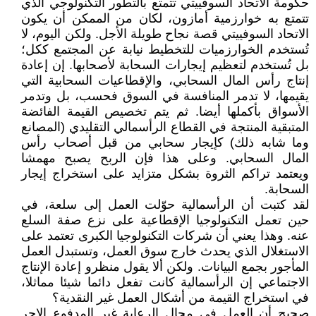
حكومة الاتحاد السوفييتي تتمتع بالتطور التكنولوجي الذي
تتمتع به خوارزمية أمازون، لكان من الممكن أن يكون
الاتحاد السوفييتي قصة نجاح طويلة الأجل. ولكن اليوم، لا
تُستخدم الخوارزميات للتخطيط نيابة عن المجتمع ككل؛
بل تُستخدم لتعظيم إيجارات السحابة لأصحابها. إن إعادة
إنتاج رأس المال السحابي، والإقطاعيات السحابية التي
يقيمها، لا تدمر المنافسة في السوق فحسب، بل وتدمر
الأسواق بأكملها أيضا. ثم يتم تخصيص القيمة الفائضة
المتبقية المنتجة في القطاع الرأسمالي التقليدي (المصانع
وما شابه ذلك) كإيجار سحابي من قبل أصحاب رأس
المال السحابي. وعلى هذا فإن الربح يصبح مهمشا
ويعتمد تراكم الثروة بشكل متزايد على استخراج إيجار
السحابة.
لقد كتبت أن الرأسمالية حوّلت العمل إلى سلعة، في
حين تعمل التكنولوجيا الإقطاعية على نزع صفة السلع
عنه. وهذا يعني أن شركات التكنولوجيا الكبرى تعتمد على
الاستغلال الذي يحدث خارج سوق العمل، وتستبدل العمل
المأجور بجمع البيانات. ولكن ألا يقول منظرو إعادة الإنتاج
الاجتماعي إن الرأسمالية كانت تفعل دائما شيئا مماثلا،
في استخراج القيمة من أشكال العمل غير النقدية؟
صحيح أن العمل في مجال الرعاية غير المدفوع الاجر