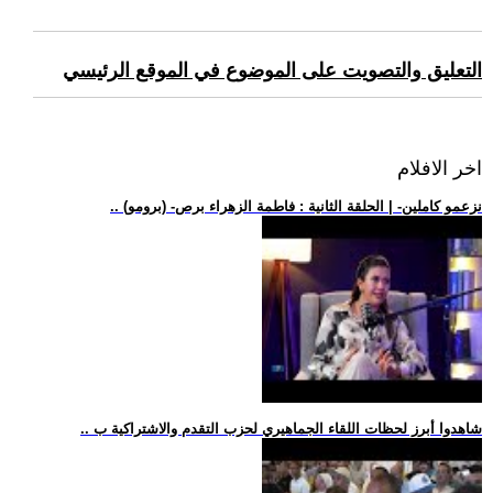
التعليق والتصويت على الموضوع في الموقع الرئيسي
اخر الافلام
.. (برومو) -نزعمو كاملين- | الحلقة الثانية : فاطمة الزهراء برص
.. شاهدوا أبرز لحظات اللقاء الجماهيري لحزب التقدم والاشتراكية ب