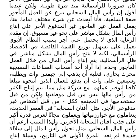
كان ضروريا للرأسمالية منذ فترة طويلة. ولكن عندما
أقول إن رأس المال السحابي ينزع عن العمل المأجور
صفة السلعية، فأنا أتحدث عن شيء مختلف تماما. هنا،
يعمل العمل غير المأجور غير المدفوع الأجر على إنتاج
رأس المال بشكل مباشر على نحو غير مسبوق. إن مقدم
الرعاية الذي لا يحصل على أجر بسبب النظام الأبوي
يعمل على تسهيل توزيع القيمة الفائضة في الاقتصاد
الرأسمالي، لكنه لا ينتج رأس المال بشكل مباشر. في
ظل الرأسمالية، يتم إنتاج رأس المال من خلال العمل
المأجور وحده. إذا أراد أحد أصحاب الصناعات النسيجية
محرك بخاري، فعليه أن يذهب إلى جيمس وات ويطلبه،
وسيتعين على وات أن يدفع للعمال الذين أنتجوه مبلغا
كافيا لتوفير عملهم. مع شركة مثل ميتا، يتم إنتاج الكثير
من رأس مالها ليس من قبل موظفيها ولكن من قبل
مستخدميها في المجتمع ككل - من قبل أشخاص غير
مدفوعي الأجر، مثل "أقنان السحابة" في العصر الحديث،
يتعاملون مع خوارزمياتها ويعملون مجانًا لغرس قدرة أكبر
على جذب أقنان السحابة الآخرين. ولهذا السبب أزعم أن
رأس المال السحابي يمثل تحول رأس المال إلى سلالة
جديدة لم تعد، للمرة الأولى في التاريخ، وسيلة إنتاج