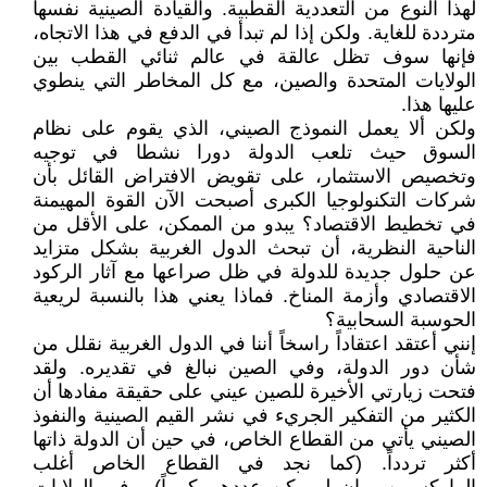
لهذا النوع من التعددية القطبية. والقيادة الصينية نفسها
مترددة للغاية. ولكن إذا لم تبدأ في الدفع في هذا الاتجاه،
فإنها سوف تظل عالقة في عالم ثنائي القطب بين
الولايات المتحدة والصين، مع كل المخاطر التي ينطوي
عليها هذا.
ولكن ألا يعمل النموذج الصيني، الذي يقوم على نظام
السوق حيث تلعب الدولة دورا نشطا في توجيه
وتخصيص الاستثمار، على تقويض الافتراض القائل بأن
شركات التكنولوجيا الكبرى أصبحت الآن القوة المهيمنة
في تخطيط الاقتصاد؟ يبدو من الممكن، على الأقل من
الناحية النظرية، أن تبحث الدول الغربية بشكل متزايد
عن حلول جديدة للدولة في ظل صراعها مع آثار الركود
الاقتصادي وأزمة المناخ. فماذا يعني هذا بالنسبة لريعية
الحوسبة السحابية؟
إنني أعتقد اعتقاداً راسخاً أننا في الدول الغربية نقلل من
شأن دور الدولة، وفي الصين نبالغ في تقديره. ولقد
فتحت زيارتي الأخيرة للصين عيني على حقيقة مفادها أن
الكثير من التفكير الجريء في نشر القيم الصينية والنفوذ
الصيني يأتي من القطاع الخاص، في حين أن الدولة ذاتها
أكثر تردداً. (كما نجد في القطاع الخاص أغلب