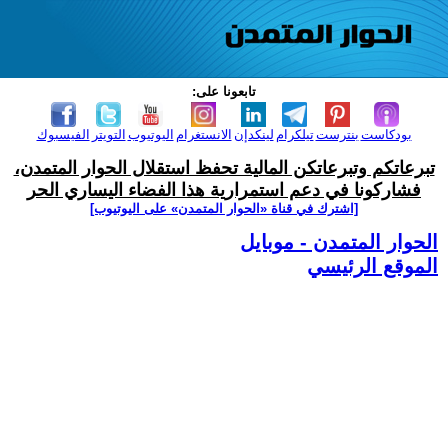
تابعونا على:
بودكاست
بنترست
تيلكرام
لينكدإن
الانستغرام
اليوتيوب
التويتر
الفيسبوك
تبرعاتكم وتبرعاتكن المالية تحفظ استقلال الحوار المتمدن،
فشاركونا في دعم استمرارية هذا الفضاء اليساري الحر
[اشترك في قناة ‫«الحوار المتمدن» على اليوتيوب]
الحوار المتمدن - موبايل
الموقع الرئيسي