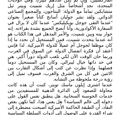
الماركسيين، وإن لم يكن عددهم كبيراً). وفي الولايات
المتحدة، نجد أشخاصاً مثل إريك شميت وبيتر ثيل
متشابكين تماماً مع الدولة: البنتاجون، والمجمع الصناعي
الدوائي. ولقد نشر جوليان أسانج كتاباً صغيراً بعنوان
"عندما التقى جوجل بويكيليكس" عندما كان لا يزال في
السفارة الأكوادورية، وأنا أنصح الجميع بشدة بقراءته. إنه
حوار بينه وبين شميت، والأمر المذهل في هذا الكتاب هو
أنه عندما يتحدث شميت، فمن المستحيل أن نحدد ما إذا
كان موظفا لجوجل أم عميلاً للدولة الأميركية. لذا فإنني
أعتقد أن فكرة انفصال الدولة عن السوق في الغرب،
وربما حان الوقت الآن لكي تلعب الدولة دوراً أكبر، هي
في حد ذاتها خيال ليبرالي. وكان من المستحيل دوماً
فصلهما. وإذا نظرت عن كثب إلى أشكال التقارب بين
الاثنين في كل من الشرق والغرب، فسوف تميل إلى
رؤية درجة ملحوظة من التشابه.
عندما اشترى إيلون ماسك تويتر، كتبت أن هذه كانت
محاولة للصعود إلى الدائرة الذهبية للمستفيدين من
خدمات الحوسبة السحابية. هل ينطبق نفس القول على
دخوله إلى عالم السياسة؟ هل يعني هذا، كما تكهن بعض
النقاد، أن الطبقة الحاكمة الأميركية أصبحت مضطرة إلى
شراء القدرة على الوصول إلى أدوات السلطة السياسية