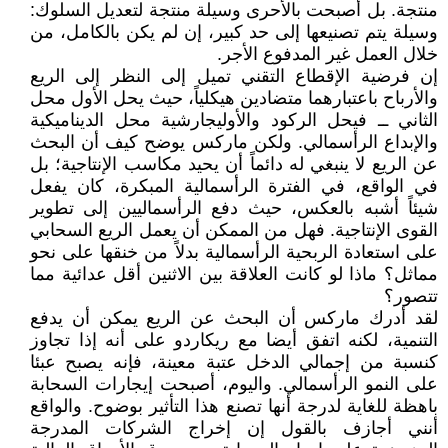
منتجة. بل أصبحت بالأحرى وسيلة منتجة لتعديل السلوك:
وسيلة يتم تصنيعها إلى حد كبير، إن لم يكن بالكامل، من
خلال العمل غير المدفوع الأجر.
إن فرضية الإقطاع التقني تميل إلى النظر إلى الريع
والأرباح باعتبارهما متضادين هيكلياً، حيث يحل الأول محل
الثاني ــ فيحل الركود والأوليجارشية محل الديناميكية
والإبداع الرأسمالي. ولكن ماركس يوضح كيف أن البحث
عن الريع لا ينبغي له دائماً أن يحيد مكاسب الإنتاجية؛ بل
في الواقع، في الفترة الرأسمالية المبكرة، كان يفعل
شيئاً أشبه بالعكس، حيث دفع الرأسماليين إلى تطوير
القوى الإنتاجية. فهل من الممكن أن يعمل الريع السحابي
على استعادة الربحية الرأسمالية بدلاً من خنقها على نحو
مماثل؟ ماذا لو كانت العلاقة بين الاثنين أقل عدائية مما
تتصور؟
لقد أدرك ماركس أن البحث عن الريع يمكن أن يدفع
التنمية، لكنه اتفق أيضا مع ريكاردو على أنه إذا تجاوز
كنسبة من إجمالي الدخل عتبة معينة، فإنه يصبح عبئا
على النمو الرأسمالي. واليوم، أصبحت إيجارات السحابة
باهظة للغاية لدرجة أنها تصنع هذا التأثير بوضوح. والواقع
أنني أجازف بالقول إن إخراج الشركات المدرجة