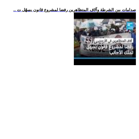
.. صدامات بين الشرطة وآلاف المتظاهرين رفضا لمشروع قانون يسهّل ت