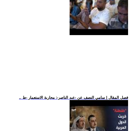
.. فصل المقال | سامي النصف عن -عبد الناصر-: محاربة الاستعمار -ط