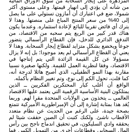
المزدهرة على إيجار السحابة من سوق الأوراق المالية
من شأنه أن يؤدي إلى انهيار قيمتها. وعلى مستوى أكثر
شمولا، ضع في اعتبارك أن أمازون تستولي على ما يصل
إلى 40% من سعر المنتج المباع على منصتها. وهذا لا
يترك أي فائض تقريبا للبائع لإعادة استثماره. وعندما يكون
هناك قدر كبير من الريع يتم سحبه من الاقتصاد، من
التدفق الدائري للدخل، فإن القطاع الرأسمالي يتضور
جوعاً ويخضع بشكل متزايد لقطاع إيجار السحابة. وهذا لا
يعني أن القطاع الرأسمالي لم يعد موجودا؛ بل إنه لا يزال
مسؤولا عن كل القيمة الزائدة التي يتم إنتاجها في
الاقتصاد، وفقا لنظرية العمل للقيمة. ولكنها صغيرة نسبيا
مقارنة بهذا النمو الطفيلي، الذي أصبح هائلا لدرجة أنه،
كما قلت، تحول الكم إلى نوع، وتم تغيير النظام بأكمله.
الواقع أن أغلب كبار المحتكرين الفكريين ــ الذين
يمتلكون البنية الأساسية الرقمية التي يعتمد عليها الاقتصاد
العالمي ــ يتخذون من الولايات المتحدة مقرا لهم. وربما
يُعَد هذا بمثابة إشارة إلى أن الإمبراطورية الأميركية تتمتع
بصحة جيدة، على الرغم من الحديث عن نظام متعدد
الأقطاب ناشئ. ولكنك كتبت أن الصين حققت شيئا لم
يحققه وادي السليكون، في تحقيق اندماج ناجح بين رأس
المال السحابي وقطاعات أخرى من التمويل الكبير. فما