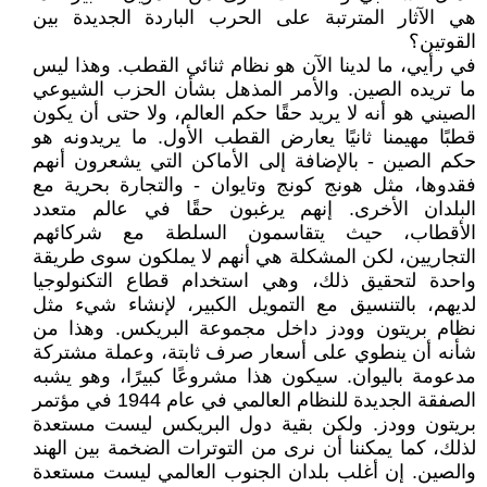
هي الآثار المترتبة على الحرب الباردة الجديدة بين
القوتين؟
في رأيي، ما لدينا الآن هو نظام ثنائي القطب. وهذا ليس
ما تريده الصين. والأمر المذهل بشأن الحزب الشيوعي
الصيني هو أنه لا يريد حقًا حكم العالم، ولا حتى أن يكون
قطبًا مهيمنا ثانيًا يعارض القطب الأول. ما يريدونه هو
حكم الصين - بالإضافة إلى الأماكن التي يشعرون أنهم
فقدوها، مثل هونج كونج وتايوان - والتجارة بحرية مع
البلدان الأخرى. إنهم يرغبون حقًا في عالم متعدد
الأقطاب، حيث يتقاسمون السلطة مع شركائهم
التجاريين، لكن المشكلة هي أنهم لا يملكون سوى طريقة
واحدة لتحقيق ذلك، وهي استخدام قطاع التكنولوجيا
لديهم، بالتنسيق مع التمويل الكبير، لإنشاء شيء مثل
نظام بريتون وودز داخل مجموعة البريكس. وهذا من
شأنه أن ينطوي على أسعار صرف ثابتة، وعملة مشتركة
مدعومة باليوان. سيكون هذا مشروعًا كبيرًا، وهو يشبه
الصفقة الجديدة للنظام العالمي في عام 1944 في مؤتمر
بريتون وودز. ولكن بقية دول البريكس ليست مستعدة
لذلك، كما يمكننا أن نرى من التوترات الضخمة بين الهند
والصين. إن أغلب بلدان الجنوب العالمي ليست مستعدة