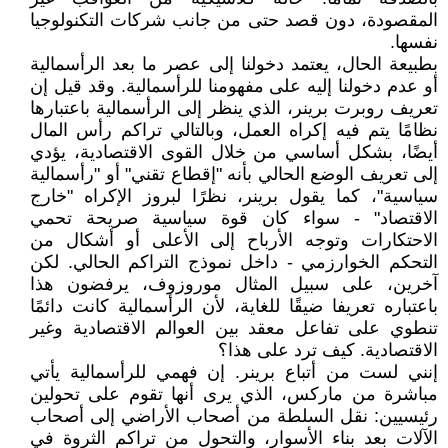
المقصودة، دون قصد حتى من جانب شركات التكنولوجيا
نفسها.
بطبيعة الحال، يعتمد دخولنا إلى عصر ما بعد الرأسمالية
أو عدم دخولنا إليه على مفهومنا للرأسمالية. وقد قيل إن
تعريف روبرت برينر، الذي ينظر إلى الرأسمالية باعتبارها
نظامًا يتم فيه إكراه العمل، وبالتالي تراكم رأس المال
أيضًا، بشكل أساسي من خلال القوى الاقتصادية، يؤدي
إلى تعريف الوضع الحالي بأنه "إقطاع تقني" أو "رأسمالية
سياسية"، كما يقول برينر، نظرًا لبروز الإكراه "خارج
الاقتصاد" - سواء كان قوة سياسية صريحة تحمي
الاحتكارات وتوجه الأرباح إلى الأعلى أو أشكال من
التحكم الخوارزمي - داخل نموذج التراكم الحالي. لكن
آخرين، على سبيل المثال موروزوف، يرفضون هذا
باعتباره تعريفا ضيقًا للغاية، لأن الرأسمالية كانت دائمًا
تنطوي على تفاعل معقد بين العوالم الاقتصادية وغير
الاقتصادية. كيف ترد على هذا؟
إنني لست من أتباع برينر. إن فهمي للرأسمالية يأتي
مباشرة من ماركس، الذي يرى أنها تقوم على تحولين
رئيسيين: نقل السلطة من أصحاب الأراضي إلى أصحاب
الآلات بعد بناء الأسوار، والتحول من تراكم الثروة في