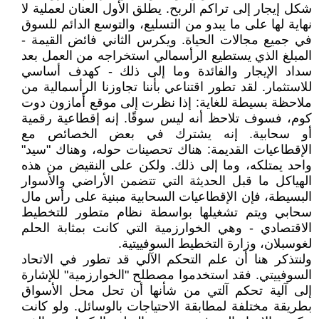
شكل إيجار إلى تراكم الربح. يطلق الأول العنان لعملية لا
نهاية لها على ما يبدو من التسليع، والتوسع الدائم للسوق
في جميع مجالات الحياة. ويكرس الثاني فائض القيمة -
المبلغ الذي يستطيع الرأسمالي استخراجه من العمل بعد
سداد الإيجار والفائدة وما إلى ذلك - كهدف أساسي
للاستثمار. لقد تطور اقتناعي بأننا تجاوزنا الرأسمالية من
ملاحظة بسيطة للغاية: إذا نظرت إلى موقع أمازون دوت
كوم، فسوف تلاحظ أنه ليس سوقًا. إنه إقطاعية رقمية
أو سحابية. إنه يشترك في بعض الخصائص مع
الإقطاعيات القديمة: هناك تحصينات حوله، وهناك "سيد"
واحد يمتلكه، وما إلى ذلك. ولكن على النقيض من هذه
الهياكل ما قبل الحديثة التي تتضمن الأراضي والأسوار
البسيطة، فإن الإقطاعيات السحابية مبنية على رأس مال
سحابي ويتم تشغيلها بواسطة نظام متطور للتخطيط
الاقتصادي - وهي الخوارزمية التي كانت بمثابة الحلم
لغوسبلان، وزارة التخطيط السوفييتية.
ولنتذكر هنا أن علم التحكم الآلي قد تطور في الاتحاد
السوفييتي. فقد استخدموا مصطلح "الخوارزمية" للإشارة
إلى آلية تحكم آلتي من شأنها أن تحل محل الأسواق
بطريقة مختلفة لمطابقة الاحتياجات بالوسائل. ولو كانت