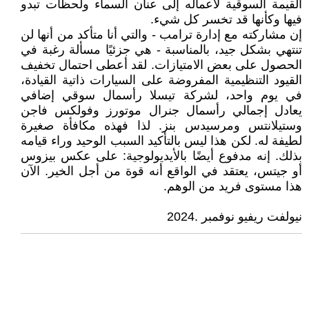
القيمة السوقية لأعماله إلى عنان السماء ولحظات تبدو
فيها وكأنها قد تخسر كل شيء.
إن مشاركته مع إدارة ترامب - والتي أنا متأكد من أنها لن
تنتهي بشكل جيد، بالمناسبة - هي جزئيًا مسألة رغبة في
الحصول على بعض الامتيازات. لقد أعطى احتمال تخفيف
القيود التنظيمية المفروضة على السيارات ذاتية القيادة،
في يوم واحد، لشركة تيسلا رأسمال سوقي إضافي
يعادل إجمالي رأسمال جنرال موتورز وفولكس فاجن
وستيلانتس ومرسيدس بنز. لذا فهذه مكافأة صغيرة
لطيفة له. لكن هذا ليس بالتأكيد السبب الوحيد وراء قيامه
بذلك. إنه مدفوع أيضًا بالأيديولوجية: على عكس بيزوس
أو جيتس، يعتقد في الواقع أنه قوة من أجل الخير. الآن
هذا مستوى فريد من الوهم.
نيولفت ريفيو نوفمبر .2024