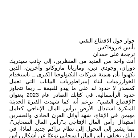
حوار حول الاقطاع التقني
يأنس فيروفاكس
ترجمة علي حمدان
أنت واحد من العديد من المنظرين، إلى جانب سيدريك
دوران، وجودي دين، وماريانا مازوكاتو وآخرين، الذين
تكهنوا بأن هيمنة شركات التكنولوجيا الكبرى ــ باستخدام
الخوارزميات لبناء إمبراطوريات البيانات التي تعمل
كمصدر لا حدود له على ما يبدو للقيمة ــ ربما تتجاوز
حدود الرأسمالية. في كتابك الصادر عام 2023 بعنوان
"الإقطاع التقني"، تزعم أنه كما شهدت الفترة الحديثة
المبكرة استبدال الأرض برأس المال الإنتاجي كعامل
مهيمن في الإنتاج، شهد أوائل القرن الحادي والعشرين
استبدال رأس المال الإنتاجي بـ"رأس المال السحابي"،
مما يشير إلى التحول إلى نظام تراكم جديد. لماذا، في
رأيك، يختلف رأس المال السحابي نوعيًا عن أشكال رأس