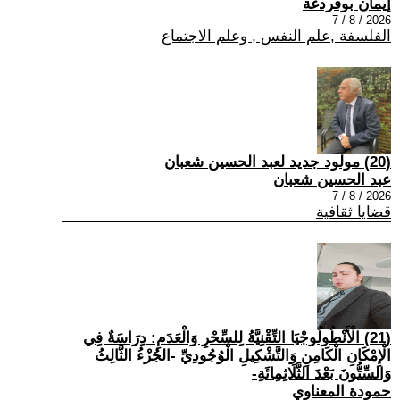
إيمان بوقردغة
2026 / 8 / 7
الفلسفة ,علم النفس , وعلم الاجتماع
(20) مولود جديد لعبد الحسين شعبان
عبد الحسين شعبان
2026 / 8 / 7
قضايا ثقافية
(21) الْأَنْطُولُوجْيَا التِّقْنِيَّةُ لِلسِّحْرِ وَالْعَدَمِ: دِرَاسَةٌ فِي
الْإِمْكَانِ الْكَامِنِ وَالتَّشْكِيلِ الْوُجُودِيِّ -الجُزْءُ الثَّالِثُ
وَالسِّتُّونَ بَعْدَ الثَّلَاثِمِائَةِ-
حمودة المعناوي