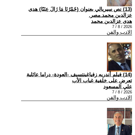
(13) نص سيريالي بعنوان (خَمْرُنَا مَا زَالَ عِنَبًا) هدى
عزالدين محمد.مصر.
هدى عزالدين محمد
2026 / 8 / 7
الادب والفن
(14) فيلم أندريه زفياغينتسيف -العودة- دراما عائلية
تعرض على خلفية غياب الأب
علي المسعود
2026 / 8 / 7
الادب والفن