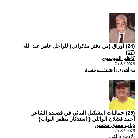
(24) اوراق (من دفتر مذكراتي) للراحل عامر عبد الله
(17)
كاظم الموسوي
2026 / 8 / 7
مواضيع وابحاث سياسية
(25) جماليات التشكيل البنائي في قصيدة الشاعر
أحمد فشلان الوائلي { استذكار مظفر النواب}
ذياب مهدي محسن
2026 / 8 / 7
الادب والفن