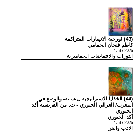
(43) ثورچية الانهيارات المتراكمة
كاظم فنجان الحمامي
2026 / 8 / 7
الثورات والانتفاضات الجماهيرية
(44) الخفايا الاستراتيجية ل-سبتة- والوضع في
المغرب/ الغزالي الجبوري - ت: من الفرنسية أكد
الجبوري
أكد الجبوري
2026 / 8 / 7
الادب والفن