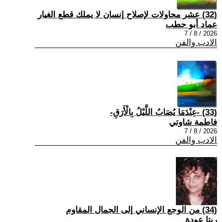
(32) عشر محاولات لإصلاح إنسان لا يملك قطع الغيار
عماد أبو حطب
2026 / 8 / 7
الادب والفن
(33) -عِنْدَمَا يُصَابُ اللَّيْلُ بِالْأَرَقِ-
فاطمة شاوتي
2026 / 8 / 7
الادب والفن
(34) من الوجع الإنساني إلى الجمال المقاوم
ريتا عودة