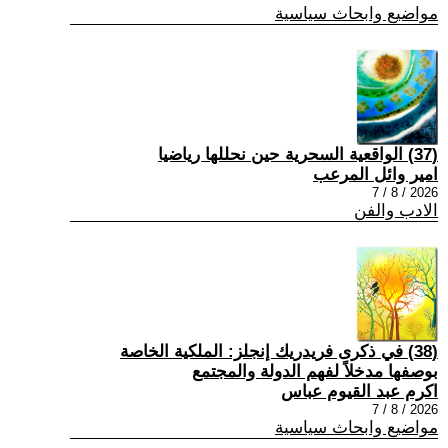
مواضيع وابحاث سياسية
(37) الواقعية السحرية حين نحللها رياضيا
امير وائل المرعب
2026 / 8 / 7
الادب والفن
(38) في ذكرى فريدريك إنجلز: الملكية الخاصة
بوصفها مدخلاً لفهم الدولة والمجتمع
اكرم عبد القيوم عباس
2026 / 8 / 7
مواضيع وابحاث سياسية