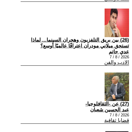
(26) بين بريق التلفزيون وهجران السينما... لماذا
تستحق ميلاني مودران اعترافًا عالميًا أوسع؟
عدي حاتم
2026 / 8 / 7
الادب والفن
(27) عن -الثقافلوجيا-
عبد الحسين شعبان
2026 / 8 / 7
قضايا ثقافية