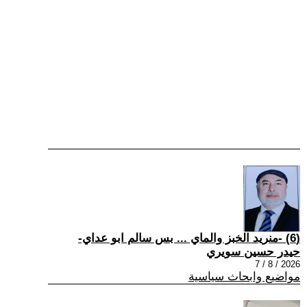
(6) -منريد الخبز والماي ... بس سالم ابو عداي-
حيدر حسين سويري
2026 / 8 / 7
مواضيع وابحاث سياسية