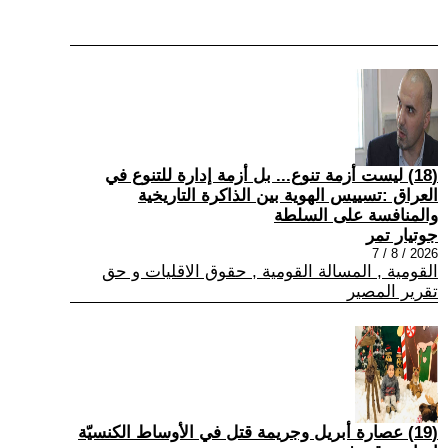
(18) ليست أزمة تنوع... بل أزمة إدارة للتنوع في
العراق :تسييس الهوية بين الذاكرة التاريخية
والمنافسة على السلطة
جوتيار تمر
2026 / 8 / 7
القومية , المسالة القومية , حقوق الاقليات و حق
تقرير المصير
(19) عصارة أبريل وجريمة قتل في الأوساط الكنسيّة