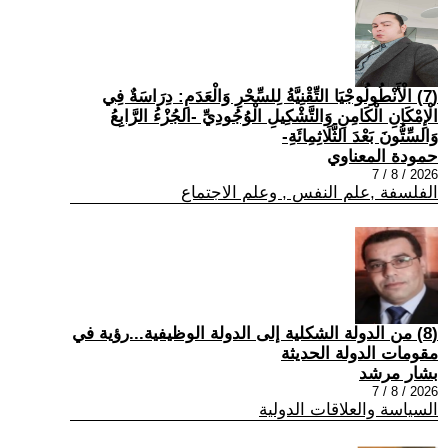
(7) الْأَنْطُولُوجْيَا التِّقْنِيَّةُ لِلسِّحْرِ وَالْعَدَمِ: دِرَاسَةٌ فِي
الْإِمْكَانِ الْكَامِنِ وَالتَّشْكِيلِ الْوُجُودِيِّ -الجُزْءُ الرَّابِعُ
وَالسِّتُّونَ بَعْدَ الثَّلَاثِمِائَةِ-
حمودة المعناوي
2026 / 8 / 7
الفلسفة ,علم النفس , وعلم الاجتماع
(8) من الدولة الشكلية إلى الدولة الوظيفية...رؤية في
مقومات الدولة الحديثة
بشار مرشد
2026 / 8 / 7
السياسة والعلاقات الدولية