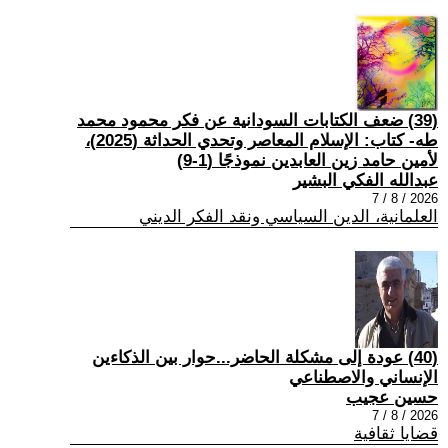
(39) ضعف الكتابات السودانية عن فكر محمود محمد
طه- كتاب: الإسلام المعاصر وتحدي الحداثة (2025)،
لأمين حامد زين العابدين نموذجًا (1-9)
عبدالله الفكي البشير
2026 / 8 / 7
العلمانية، الدين السياسي ونقد الفكر الديني
(40) عودة إلى مشكلة الحاضر...حوار بين الذكاءين
الإنساني والاصطناعي
حسين عجيب
2026 / 8 / 7
قضايا ثقافية