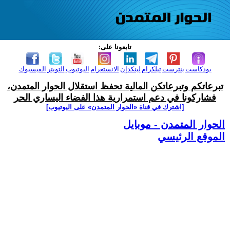
تابعونا على:
بودكاست
بنترست
تيلكرام
لينكدإن
الانستغرام
اليوتيوب
التويتر
الفيسبوك
تبرعاتكم وتبرعاتكن المالية تحفظ استقلال الحوار المتمدن،
فشاركونا في دعم استمرارية هذا الفضاء اليساري الحر
[اشترك في قناة ‫«الحوار المتمدن» على اليوتيوب]
الحوار المتمدن - موبايل
الموقع الرئيسي