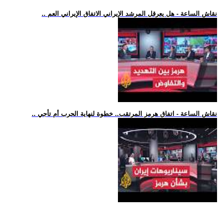
.. نقاش الساعة - هل يعرقل المرشد الإيراني الاتفاق الإيراني العم
.. نقاش الساعة - اتفاق هرمز المرتقب.. خطوة لنهاية الحرب أم تأجي