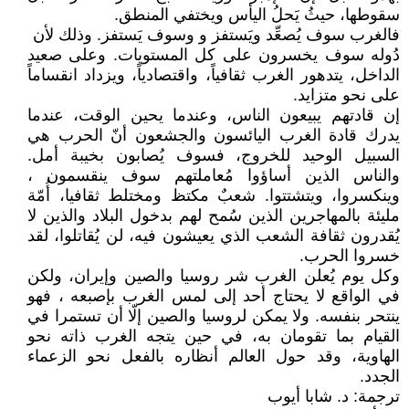
سقوطها، حيثُ يَحلُ اليأس ويختفي المنطق.
فالغرب سوف يُصعِّد ويَستفز و وسوف يَستفز. وذلك لأن
دُوله سوف يخسرون على كل المستويات. وعلى صعيد
الداخل، يتدهور الغرب ثقافياً، واقتصادياً، ويزداد انقساماً
على نحو متزايد.
إن قادتهم يبيعون الناس، وعندما يحين الوقت، عندما
يدرك قادة الغرب اليائسون والجشعون أنّ الحرب هي
السبيل الوحيد للخروج، فسوف يُصابون بخيبة أمل.
والناس الذين أساؤوا مُعاملتهم سوف ينقسمون ،
وينكسروا، ويتشتتوا. شعبٌ مكتظ ومختلط ثقافيا، أُمّة
مليئة بالمهاجرين الذين سُمح لهم بدخول البلاد والذين لا
يُقدرون ثقافة الشعب الذي يعيشون فيه، لن يُقاتلوا، لقد
خسروا الحرب.
وكل يوم يُعلن الغرب شر روسيا والصين وإيران، ولكن
في الواقع لا يحتاج أحد إلى لمس الغرب بإصبعه ، فهو
ينتحر بنفسه. ولا يمكن لروسيا والصين إلّا أن تستمرا في
القيام بما تقومان به، في حين يتجه الغرب ذاته نحو
الهاوية، وقد حول العالم أنظاره بالفعل نحو الزعماء
الجدد.
ترجمة: د. شابا أيوب