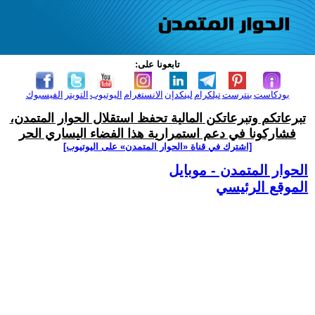
تابعونا على:
بودكاست
بنترست
تيلكرام
لينكدإن
الانستغرام
اليوتيوب
التويتر
الفيسبوك
تبرعاتكم وتبرعاتكن المالية تحفظ استقلال الحوار المتمدن،
فشاركونا في دعم استمرارية هذا الفضاء اليساري الحر
[اشترك في قناة ‫«الحوار المتمدن» على اليوتيوب]
الحوار المتمدن - موبايل
الموقع الرئيسي