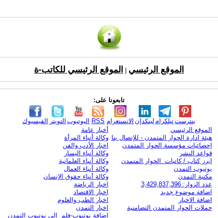
الموقع الرئيسي
الموقع الرئيسي للكاتب-ة
|
تابعونا على:
بنترست
تيلكرام
لينكدإن
الانستغرام
RSS
اليوتيوب
التويتر
الفيسبوك
الموقع الرئيسي
أخبار عامة
هيئة ادارة الحوار المتمدن - للإتصال بنا
وكالة أنباء المرأة
إحصائيات مؤسسة الحوار المتمدن
اخبار الأدب والفن
قواعد النشر
وكالة أنباء اليسار
ابرز كتاب / كاتبات الحوار المتمدن
وكالة أنباء العلمانية
يوتيوب التمدن
وكالة أنباء العمال
مكتبة التمدن
وكالة أنباء حقوق الإنسان
عدد الزوار: 3,429,837,396
اخبار الرياضة
اضافة موضوع جديد
اخبار الاقتصاد
اضافة الاخبار
اخبار الطب والعلوم
حملات الحوار المتمدن التضامنية
اخبار التمدن
إضافة يوتيوب-فلم إلى يوتيوب التمدن