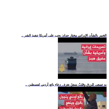
.. الخبير بالشأن الإيراني مختار حداد: يجب على أمريكا تنفيذ الشر
.. يد تسعى للرزق وقلبٌ ينبضُ بغزة.. دعاء بائع أردني لفسطين