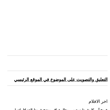
التعليق والتصويت على الموضوع في الموقع الرئيسي
اخر الافلام
.. خروج أمريكا بشرط سبتمبر.. محلل عراقي يوضح شروط الفصائل لتسلي