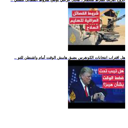
.. هل اقتراب انتخابات الكونغرس يضيق هامش الوقت أمام واشنطن للتو