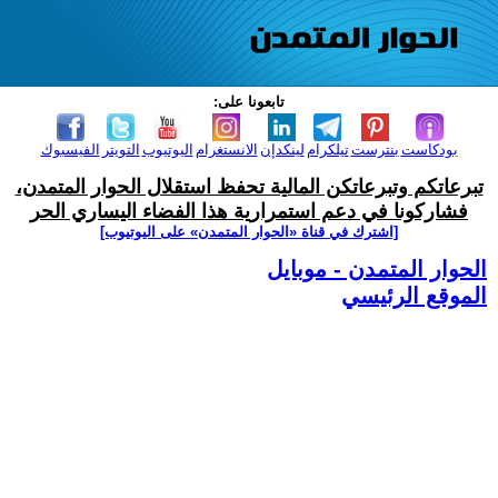
تابعونا على:
بودكاست
بنترست
تيلكرام
لينكدإن
الانستغرام
اليوتيوب
التويتر
الفيسبوك
تبرعاتكم وتبرعاتكن المالية تحفظ استقلال الحوار المتمدن،
فشاركونا في دعم استمرارية هذا الفضاء اليساري الحر
[اشترك في قناة ‫«الحوار المتمدن» على اليوتيوب]
الحوار المتمدن - موبايل
الموقع الرئيسي