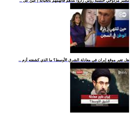
.. مصير مزدوجي جنسية روس زاروا بلدهم فاتهمهم بالخيانة | عينٌ عل
.. هل تغير موقع إيران في معادلة الشرق الأوسط؟ ما الذي كشفته أزم