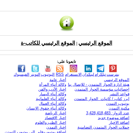
الموقع الرئيسي
الموقع الرئيسي للكاتب-ة
|
تابعونا على:
بنترست
تيلكرام
لينكدإن
الانستغرام
RSS
اليوتيوب
التويتر
الفيسبوك
الموقع الرئيسي
أخبار عامة
هيئة ادارة الحوار المتمدن - للإتصال بنا
وكالة أنباء المرأة
إحصائيات مؤسسة الحوار المتمدن
اخبار الأدب والفن
قواعد النشر
وكالة أنباء اليسار
ابرز كتاب / كاتبات الحوار المتمدن
وكالة أنباء العلمانية
يوتيوب التمدن
وكالة أنباء العمال
مكتبة التمدن
وكالة أنباء حقوق الإنسان
عدد الزوار: 3,428,418,483
اخبار الرياضة
اضافة موضوع جديد
اخبار الاقتصاد
اضافة الاخبار
اخبار الطب والعلوم
حملات الحوار المتمدن التضامنية
اخبار التمدن
إضافة يوتيوب-فلم إلى يوتيوب التمدن