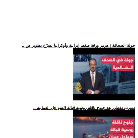
.. جولة الصحافة | هرمز ورقة ضغط إيرانية وأوكرانيا تسرّع تطوير ص
.. تسرب نفطي بعد جنوح ناقلة روسية قبالة السواحل العمانية