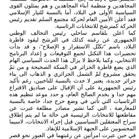
المجاهدين و منظمة أبناء المجاهدين و هم يمثلون القوى
السياسية الأولى في البلاد، أما بالنسبة للتيار الإسلامي
ففد أعلن الأمين العام لحركة مجتمع السلم تقديم رئيس
الحركة كمترشح للانتخابات الرئاسية.
كما اعلن بلقاسم ساحلي رئيس التحالف الوطني
الجمهوري عن رغبته كذلك في الترشح ليقود قاطرة
البلاد، باسم "تكتّل الاستقرار و الإصلاح"، و قد بدأت
تحضيرات هذا التكتل لجمع التوقيعات و إعداد البرنامج
الانتخابي، وكما يلاحظ لا يزال هذا الحدث السياسي الهام
الذي يضع قاطرة الجزائر في السكة الصحيحة و من ثمّ
يحقق مشروع لمّ الشمل الجزائري و الذهاب الى بناء
جزائر جديدة، يعتبر لا حدث بالنسبة للناخبين، رغم تأكيد
رئيس الجمهورية على أن الإقبال على صناديق الاقتراع
مهم جدا و يخدم الصالح العام، و حدد موعد تنظيم هذه
الرئاسيات التي تأتي في وضع حرج جدا، خاصة بالنسبة
للمعارضة ، التي كما تشير مصادر مطلعة عبرت عن
مقاطعتها للانتخابات الرئيسية في حالة ما لم يتم إطلاق
سراح المعتقلين السياسيين قبل إجراء الانتخابات، لاسيما
المحسوبين على الجبهة الإسلامية للإنقاذ.
في حين عبرت امرأتين عن رغبتهما في العبور نحو قصر