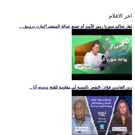
اخر الافلام
.. هل تحاكم سوريا رموز الأسد أم تصنع عدالة المنتصر؟|مازن درويش|
.. زين العابدين فؤاد: -الشعر بالنسبة لي مقاومة للقبح وبدونه أنا