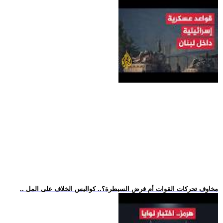
.. مخاوف تحركات القوات أم فرض السيطرة؟.. كواليس الخلاف على المل