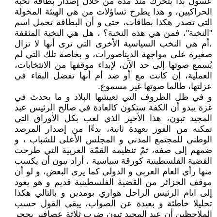
عسول بدأ يتحرك منذ مدة من خلال إصدار بطاقة نخبة
الحراكيين، و هذا يطرح تساؤلات من هي الهيئة المخولة
التي تصدر هكذا بطاقات، حتى و أن البطاقة تحمل اسم
"النخبة"، فمن هي هذه النخبة؟ ، هل هي النخبة المثقفة
،أم هي النخب السياسية الأخرى التي ترى أنها لا تزال
صغيرة على مواجهة الديناصورات، و بخاصة تلك التي لم
يُسمع صوتها إلى حد الآن، لإبداء موقفها من الانتخابات،
العملية، إن كانت مع أو ضد أم أنها تفضل البقاء في
عزلتها، طالما صوتها غير مسموع.
و في ظل الظروف التي تعيشها البلاد و ما يحدث في
غزة يبدو أن الكفة ستكون كالعادة في صالح الرئيس عبد
المجيد تبون، هذا الأخير الذي لعب بكل الأوراق التي
تمكنه من الفوز بعهدة ثانية، بدءًا من إصدار المرصد
الوطني للمجتمع المدني و المجلس الأعلى للشباب ، و
ضمهم إلى صفه، ثمّ تنظيمه القمّة العربية التي طرحت
القضية الفلسطينية كورقة سياسية ، أراد تبون أن يكسب
منها رأي العام العربي و الدولي كما يرى البعض، و لو أن
موقف الجزائر من القضية الفلسطينية قديم و هو يعود
إلى ايام الرئيس الراحل هواري بومدين و بالتالي هكذا
تحليلا خاطئة و بعيدة عن الصواب، يبقى القول حسب
الملاحظين أن عبد المجيد تبون ضرب ثلاثة عصافير بحجر