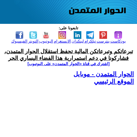
تابعونا على:
بودكاست
بنترست
تيلكرام
لينكدإن
الانستغرام
اليوتيوب
التويتر
الفيسبوك
تبرعاتكم وتبرعاتكن المالية تحفظ استقلال الحوار المتمدن،
فشاركونا في دعم استمرارية هذا الفضاء اليساري الحر
[اشترك في قناة ‫«الحوار المتمدن» على اليوتيوب]
الحوار المتمدن - موبايل
الموقع الرئيسي