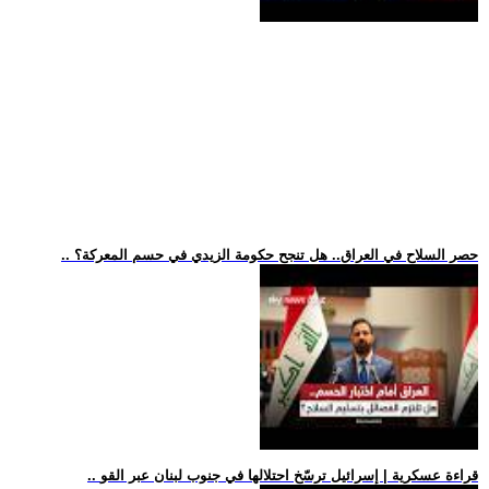
.. حصر السلاح في العراق.. هل تنجح حكومة الزيدي في حسم المعركة؟
.. قراءة عسكرية | إسرائيل ترسّخ احتلالها في جنوب لبنان عبر القو