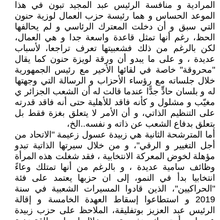
المرادية و منافسة الرئيس عبد المجيد تبون في هذا
الموعد الحساس و هما رئيسة حزب العمال لوزية حنون
التي سبق و أن دخلت المعترك الرئاسي و لم يحالفها
الحظ، رغم أنها تمثل قاعدة واسعة جدا و هي العمال،
لكن بالرغم من ذلك فشعبيتها تعرف تراجعا، لأسباب
عديدة ، و على ما يبدو أن ورقة لويزة حنون كما يقال
"محروقة" خاصة في لقائها الأخير مع رئيس الجمهورية
خلال جلساته مع رؤساء الأحزاب و الرسالة التي وجهتها
له و بلسان حادٍّ جدًّا عندما قالت له أن الشعب الجزائر ي
مغيّب و مشلول و كأنه فاقد للأهلية حتى أنه فاقد قدرته
على التنظيم الذاتي، و أن الأمر لا يتعلق بغزة فقط بل
يتعلق بدفاع الشعب عن ذاته و نفسه..الخ،
أما المترشحة الثانية هي زبيدة عسول زعيمة "الاتحاد من
أجل التغيير و الرقي"، و من خلال سيرتها الذاتية تبدو
مؤهلة لخوض المعركة الانتخابية ، فقد شغلت هذه المرأة
وظائف سامية عديدة ، و بالرغم من أنها تمتلك وعاءً
انتخابيا بدأ في النمو، إلى ان حزبها يعتمد على فئة
"الحراكيين"، الذين قادوا المسيرات الشعبية في سنة
2019 و استطاعوا إسقاط العهدة الخامسة و إقالة
الرئيس عبد العزيز بوتفليقة، الملاحظ على حزب زبيدة