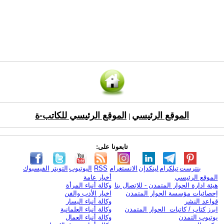
الموقع الرئيسي
الموقع الرئيسي للكاتب-ة
|
تابعونا على:
بنترست
تيلكرام
لينكدإن
الانستغرام
RSS
اليوتيوب
التويتر
الفيسبوك
الموقع الرئيسي
أخبار عامة
هيئة ادارة الحوار المتمدن - للإتصال بنا
وكالة أنباء المرأة
إحصائيات مؤسسة الحوار المتمدن
اخبار الأدب والفن
قواعد النشر
وكالة أنباء اليسار
ابرز كتاب / كاتبات الحوار المتمدن
وكالة أنباء العلمانية
يوتيوب التمدن
وكالة أنباء العمال