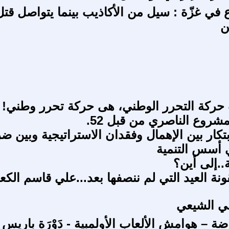
 في غزّة : سيل من الأكاذيب بينما يتواصل قتل
ن
حركة التحرر الوطني، هى حركة تحرر وطني!
شروع الناصري من قبل 52.
ابتكار بين الإهمال وفقدان الاستراتيجية وبين ض
ي أسس التنمية
ة..إلى أين؟
قونة العيد التي لم ننصفها بعد...علي قاسم الكع
ني الشيعي
ة – هوامش الألعاب الأولمبية - دَوْرَة باريس