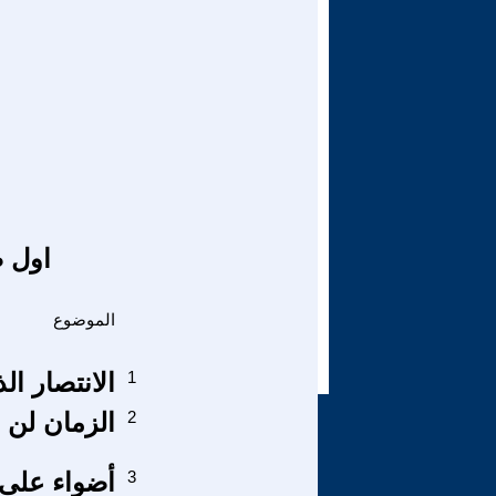
اول ص
الموضوع
1
الانتصار ا
2
الزمان لن ي
3
أضواء على ا