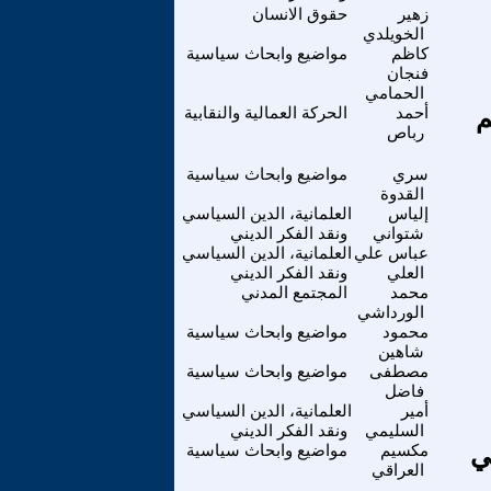
زهير
حقوق الانسان
الخويلدي
كاظم
مواضيع وابحاث سياسية
فنجان
الحمامي
م
أحمد
الحركة العمالية والنقابية
رباص
سري
مواضيع وابحاث سياسية
القدوة
إلياس
العلمانية، الدين السياسي
شتواني
ونقد الفكر الديني
عباس علي
العلمانية، الدين السياسي
العلي
ونقد الفكر الديني
محمد
المجتمع المدني
الورداشي
محمود
مواضيع وابحاث سياسية
شاهين
مصطفى
مواضيع وابحاث سياسية
فاضل
أمير
العلمانية، الدين السياسي
السليمي
ونقد الفكر الديني
ي
مكسيم
مواضيع وابحاث سياسية
العراقي