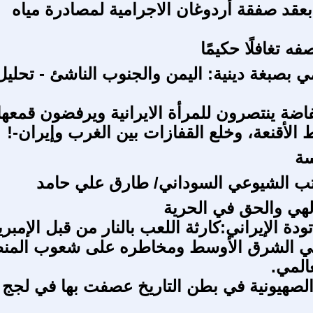
بعقد صفقة أردوغان الاجرامية لمصادرة مياه
 تغافلًا حكيمًا
ي بصبغة دينية: اليمن والجنوب الناشئ - تحليل
فاضة ينتصرون للمرأة الايرانية ويرفضون قمعها
الأقنعة، وخلع القفازات بين الغرب وإيران-!
سة
اتب الشيوعي السوداني/ طارق علي حامد
إلهي والحق في الحرية
دة الإيراني:كارثة اللعب بالنار من قبل الإمبريا
في الشرق الأوسط ومخاطره على شعوب المن
المي.
الصهيونية في بطن التاريخ عصفت بها في لجج 