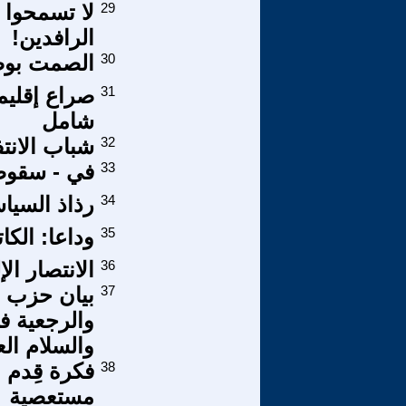
29
لا تسمحوا 
الرافدين!
30
الصمت بوصفه
31
صراع إقليم
شامل
32
شباب الانت
33
في - سقوط 
34
رذاذ السيا
35
وداعا: الك
36
الانتصار ال
37
بيان حزب تو
والرجعية 
والسلام الع
38
فكرة قِدم 
مستعصية