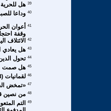
39
هل للحرية 
40
وداعا للصبر
41
أعوان الحر
وقفة احتجا
42
الائتلاف ال
43
هل يعادي ال
44
تحول الدي
45
هل صمت ال
46
لقمانيات (28)
47
«تمخض الجب
48
من نصين قرآ
49
التم المتع
المدفوع الث