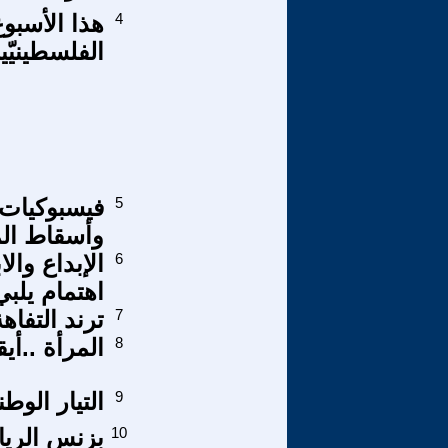
4
هذا الأسبوع
الفلسطينيّي
5
فيسبوكيات 
وأسقاط الم
6
الإبداع وال
اهتمام يلب
7
ترند التفاه
8
المرأة ..أي
9
التيار الوط
10
بزنس الرياض