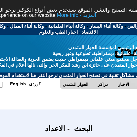
ة التصفح والنشر، الموقع يستخدم بعض أنواع الكوكيز نرجو النق
More info - المزيد
experience on our website
الفن
-
وكالة أنباء اليسار
-
وكالة أنباء العلمانية
-
وكالة أنباء العمال
-
وكا
الاقتصاد
-
اخبار الطب والعلوم
 الرئيسي لمؤسسة الحوار المتمدن
، علمانية، ديمقراطية، تطوعية وغير ربحية
ل مجتمع مدني علماني ديمقراطي حديث يضمن الحرية والعدالة الاجتم
حوار المتمدن على جائزة ابن رشد للفكر الحر والتى نالها أعلام في الفك
م مشاكل تقنية في تصفح الحوار المتمدن نرجو النقر هنا لاستخدام الموقع
كوردي
English
الاخبار
مراكز
الحوار المتمدن
البحث - الاعداد