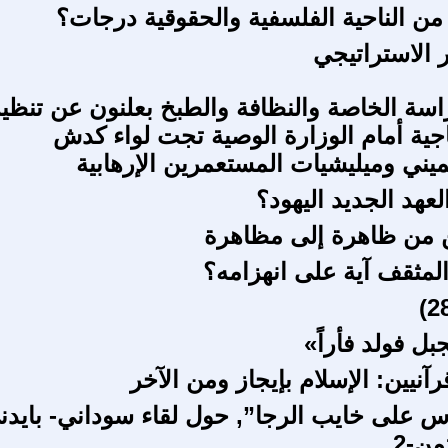
من الناحية الفلسفية والحقوقية درجات؟
 الاستراتيجي
اسة الخاصة والنظافة والطبخ بعلنون عن تنظي
جية أمام الوزارة الوصية تجت لواء كدش
يميني وميليشيات المستعمرين الإرهابية
عهد الجديد اليهود؟
ن من ظاهرة إلى مظاهرة
مثقف آية على انهزامه؟
ل فولد فأراً»
نيين: الإسلام بإيجاز ومن الآخر
وس على خايب الرجا”, حول لقاء سوداني- بايدن
من-2