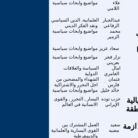
علاء
مواضيع وابحاث سياسية
اللامي
عبدالجبار
العلمانية، الدين السياسي
الرفاعي
ونقد الفكر الديني
محمد
مواضيع وابحاث سياسية
الزمير
سعاد عزيز
مواضيع وابحاث سياسية
نزار فجر
مواضيع وابحاث سياسية
بعريني
امال
السياسة والعلاقات
العامري
الدولية
عثمان
الشهداء والمضحين من
فارس
اجل التحرر والاشتراكية
خالد خليل
مواضيع وابحاث سياسية
لية
حزب توده
اليسار , التحرر , والقوى
الإيراني
الانسانية في العالم
طقة
ازمة
سعيد
العمل المشترك بين
مضيه
القوى اليسارية والعلمانية
والديمقرطية