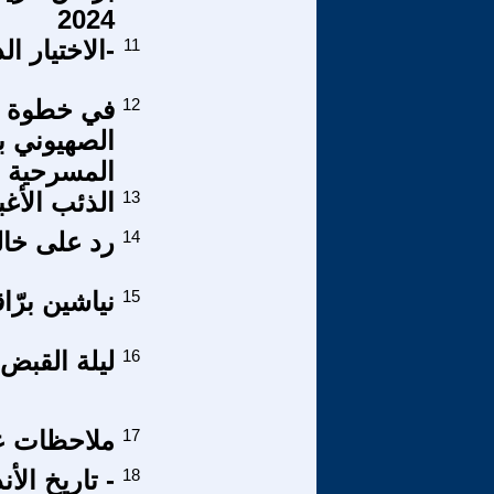
2024
11
-الاختيار 
12
في خطوة تك
الصهيوني ب
المسرحية
13
الذئب الأغب
14
رد على خال
15
نياشين برّ
16
ليلة القبض
17
ملاحظات ع
18
- تاريخ الأ