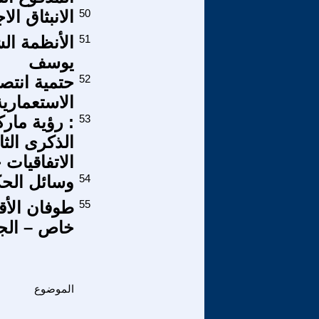
50
الانبثاق ال
51
الأنظمة ال
يوسف
52
حتمية انتص
الاستعمارية
53
: رؤية مارك
الاتفاقيات
54
وسائل الحكم
55
خاص – الجز
الموضوع