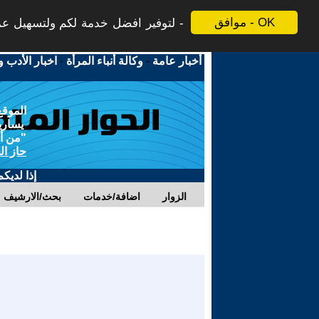
موافق - OK
لتوفير افضل خدمة لكم ولتسهيل عملي
أخبار عامة
-
وكالة أنباء المرأة
-
اخبار الأدب و
الموقع
يسارية
"من أج
حاز ال
إذا لديك
الزوار
اضافة/خدمات
بحث/الارشيف