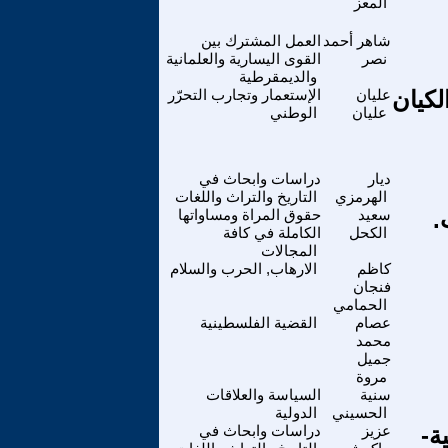
المعز
شاهر أحمد
العمل المشترك بين
نصر
القوى اليسارية والعلمانية
والديمقرطية
لكيان
عليان
الإستعمار وتجارب التحرّر
عليان
الوطني
ديار
دراسات وابحاث في
الهرمزي
التاريخ والتراث واللغات
.
سعيد
حقوق المراة ومساواتها
الكحل
الكاملة في كافة
المجالات
كاظم
الارهاب, الحرب والسلام
فنجان
الحمامي
عصام
القضية الفلسطينية
محمد
جميل
مروة
سنية
السياسة والعلاقات
الحسيني
الدولية
ة-
عزيز
دراسات وابحاث في