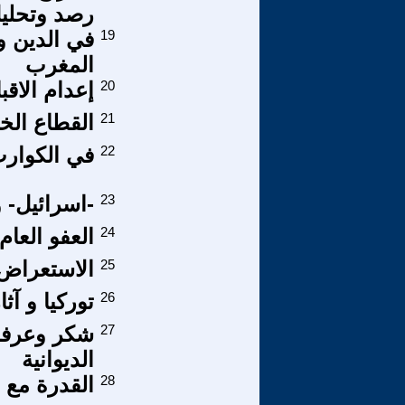
رصد وتحليل
19
المغرب
20
إعدام الاقب
21
القطاع ال
22
في الكوارث
23
-اسرائيل- 
24
العفو العام
25
الاستعراض ا
26
توركيا و آث
27
شكر وعرفان
الديوانية
28
القدرة مع 