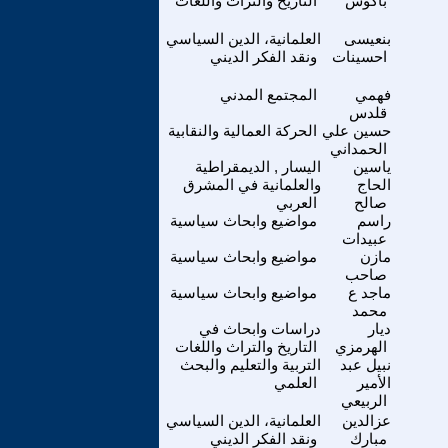
باكوش
التاريخ والتراث واللغات
بنعيسى
العلمانية، الدين السياسي
احسينات
ونقد الفكر الديني
فهمي
المجتمع المدني
قلدس
حسين علي
الحركة العمالية والنقابية
الحمداني
ياسين
اليسار , الديمقراطية
الحاج
والعلمانية في المشرق
صالح
العربي
راسم
مواضيع وابحاث سياسية
عبيدات
مازن
مواضيع وابحاث سياسية
صاحب
ماجد ع
مواضيع وابحاث سياسية
محمد
ديار
دراسات وابحاث في
الهرمزي
التاريخ والتراث واللغات
نبيل عبد
التربية والتعليم والبحث
الأمير
العلمي
الربيعي
عزالدين
العلمانية، الدين السياسي
مبارك
ونقد الفكر الديني