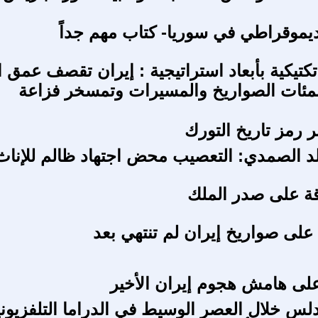
الديموقراطي في سوريا- كتاب مهم جداً
تيكية بأبعاد استراتيجية : إيران تقصف عمق ا
مئات الصواريخ والمسيرات وتمسخر فزاعة
ر رمز تاريخ التورك
د الصمدي: التعصيب محض اجتهاد ظالم للإناث
اقة على صدر الملك
 على صواريخ إيران لم تنتهي بعد
لى هامش هجوم إيران الأخير
ندلس خلال العصر الوسيط في الدراما التلفزيوني