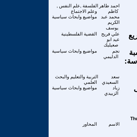
احمد طاهر
الفلسفة ,علم النفس ,
كاظم
وعلم الاجتماع
محمد عبد
مواضيع وابحاث سياسية
الكريم
يوسف
يع
علي فريح
القضية الفلسطينية
عيد ابو
صعيليك
بة
نجم
مواضيع وابحاث سياسية
الدليمي
لقة السادسة:
سعد
التربية والتعليم والبحث
السعيدي
العلمي
ف
زياد
مواضيع وابحاث سياسية
الزبيدي
الاسم
المحاور