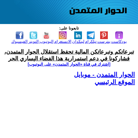
تابعونا على:
بودكاست
بنترست
تيلكرام
لينكدإن
الانستغرام
اليوتيوب
التويتر
الفيسبوك
تبرعاتكم وتبرعاتكن المالية تحفظ استقلال الحوار المتمدن،
فشاركونا في دعم استمرارية هذا الفضاء اليساري الحر
[اشترك في قناة ‫«الحوار المتمدن» على اليوتيوب]
الحوار المتمدن - موبايل
الموقع الرئيسي