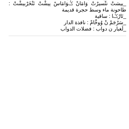
_ييشتْ نتْسيرْتْ وَامَانْ ݣْوَامَاسْ ييشْتْ نَتْخَرْبيشْتْ :
طاحونة ماء وسط حجرة قديمة
_تَارْݣَا : ساقية
_سَرْجَمْ نْ وُوخَّامْ : نافذة الدار
_لَغبار ن دواب : فضلات الدواب