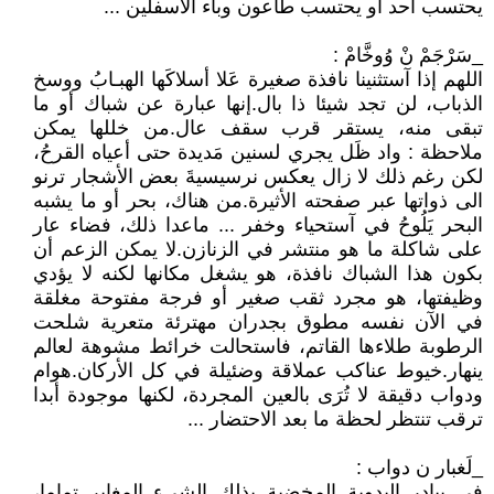
يحتسب أحد أو يحتسب طاعون وباء الأسفلين ...
_سَرْجَمْ نْ وُوخَّامْ :
اللهم إذا آستثنينا نافذة صغيرة عَلا أسلاكَها الهبـابُ ووسخ
الذباب، لن تجد شيئا ذا بال.إنها عبارة عن شباك أو ما
تبقى منه، يستقر قرب سقف عال.من خللها يمكن
ملاحظة : واد ظَل يجري لسنين مَديدة حتى أعياه القرحُ،
لكن رغم ذلك لا زال يعكس نرسيسيةَ بعض الأشجار ترنو
الى ذواتها عبر صفحته الأثيرة.من هناك، بحر أو ما يشبه
البحر يَلُوحُ في آستحياء وخفر ... ماعدا ذلك، فضاء عار
على شاكلة ما هو منتشر في الزنازن.لا يمكن الزعم أن
بكون هذا الشباك نافذة، هو يشغل مكانها لكنه لا يؤدي
وظيفتها، هو مجرد ثقب صغير أو فرجة مفتوحة مغلقة
في الآن نفسه مطوق بجدران مهترئة متعرية شلحت
الرطوبة طلاءها القاتم، فاستحالت خرائط مشوهة لعالم
ينهار.خيوط عناكب عملاقة وضئيلة في كل الأركان.هوام
ودواب دقيقة لا تُرَى بالعين المجردة، لكنها موجودة أبدا
ترقب تنتظر لحظة ما بعد الاحتضار ...
_لَغبار ن دواب :
في بيادر البدوية المخضبة بذلك الشيء المغاير تماما،