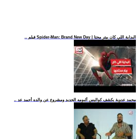
.. فيلم Spider-Man: Brand New Day | البداية اللي كان بيتر محتا
.. محمد عدوية يكشف كواليس ألبومه الجديد ومشروع عن والده أحمد عد