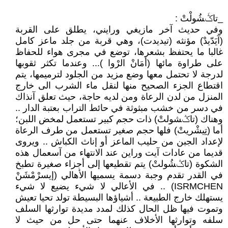
_تاݣَشُولْتْ :
وفي حديث آخر مازيغي ورايني، يطلق على القربة
(آيَدّيدْ) مؤنثه (تيديدت)، وهي قربة من جلد ماعز كامل
غالبا ما يحتفظ بشعرها، توضع في مجرى هواء للحفاظ
على طراوة مائها (أمَانْ الرْوا )... وعندما تكثر ثقوبها
لدرجة لا تحتمل معها وضع مزيد من الجلود لترميمها، يتم
اقتطاع الجزء الصحيح منها لنقل ماء الشرب الى خارج
المنزل من لدن الرعاة ومن لديه حاجة، حيث تعلق آنذاك
في دسر من خشب مبثوثة في حائط التراب بعتبة الدار ..
وهناك (تاݣشولتْ) ذات حجم كبير تستعمل لمخض اللبن؛
أما (تِيشْريتْ) فلها حجم صغير تستعمل من طرف الرعاة
لإعداد الجبن من حليب الماعز أو إناث الكباش .. ويروى
قديما من عادات آيت وراين عند الانتهاء من آسعمال هذه
الشكوة (تاݣشُولتْ) يتم تقطيعها إلى أجزاء صغيرة تطبخ
في القدر تقدم وجبة دسمة يسميها الأهالي (إيسرْمْشَنْ
ISRMCHEN) .. في الأعالي لا شيء يضيع لا شيء
يستهلك خارج الطبيعة .. أشياؤها البسيطة تولد تحيا تعيش
وتموت فيها ظل الحال كذلك لمدد مديدة توارثها السلف
سلفه وتوارثها الأخلاف عنهما حتى حل من حيث لا