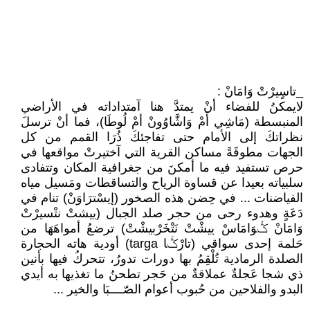
_تاسٍيرْتْ وَامَانْ :
لايمكنُ للفضاء أنْ يمتدَّ هنا آمتداداته في الأراضي
المنبسطة (مَاشِي أَمْ وَاشَّاوُونْ أمْ لُوطَا)، فما أنْ ترسلَ
نظراتكَ إلى الأمام حتى تفاجئكَ ذُرَا القمم من كل
الجهات مطوقَةً مساكن القرية التي آختيرتْ مواقعها في
حرص تستفيد فيه ما أمكنَ من جغرافية المكان وتتفادى
سلبياته بعيدا عن قساوة الرياح والتساقطات ومَسيل مياه
الفياضنات ... في حِضن هذه الصخور (إيسْترَاوَنْ) تنام في
دَعَةٍ وهدوء رحى من حجر صلد الجبال (ييشتْ نتْسيرْتْ
وَامَانْ ݣْوَامَاسْ ييشْتْ نَتْخَرْبيشْتْ) ترضعُ أمواهَهَا من
حَلمة إحدى سواقي (تارْݣَا targa) أودية هاته الحجارة
الصلدة الرمادية تُلْقِمُ بها دورات تدورُ، تتحركُ فيها بأنين
ذي شجا عَجلةٌ عملاقةٌ من حَجر تطحنُ ما تغذيها به أيدي
البدو والفلاحين من حُبوب أعوام الصّــــبَا والخير ...