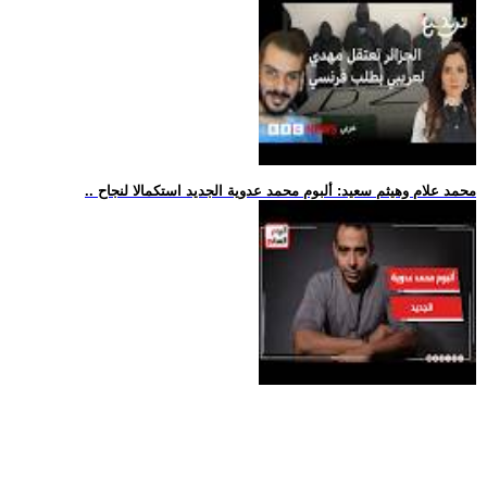
.. محمد علام وهيثم سعيد: ألبوم محمد عدوية الجديد استكمالا لنجاح