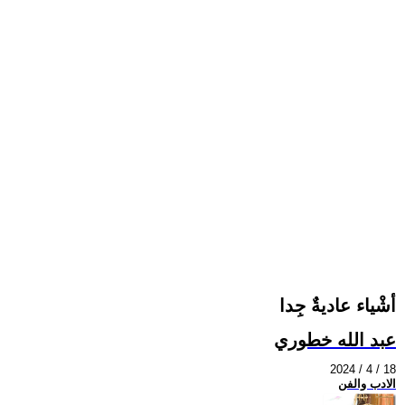
أشْياء عاديةٌ جِدا
عبد الله خطوري
2024 / 4 / 18
الادب والفن