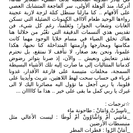
أدركنا، منذ آلوهلة آلأولى، سر آلفاجعة المتشابك العصي
على آلأفهام .. كنا مازلنا سنظل كتلة لزجة لازبة عجينة
رواءها الوحيد طعام آلاااف الكينونات الضئيلة التي تسكن
الغابات وشعاب الجوار؛ وتَعَلَّمنا، رغم كل شيء، فن
تقديس هذي آلنسمات الدقيقة التي تعْبُر من خلالنا هنا
هناك تخلق الضياء في مسام خلايا الوجود مهما كانت
مكامنها ومخارجها وأزمنتها المتداخلة كنا نحبها، هكذا
علمونا، ونحن بعد صغار، لا نتأفف لا نمتقع، بل نحترم
نقدر نتعايش ونعيش .. والآن، إذ صرنا بتواتر رضوض
كدماتنا المتتاليات إلى ما صارت إليه تلك الأشياء البسيطة
السمجة، مخلفات متيبسة على قارعة الأقدار، غدونا
غرباء في حساب سحت لهط اللاهثين، نتريث وأيدينا على
قلوبنا، يا ربي آجعل ما تؤول اليه مصائرنا اليك لا الى
غيرك يا ربي كمل ما بقى على خير .. هذا ما كااااان ...
☆ترجمات :
_تاسٍيرْتْ وَامَانْ : طاحونة ماء
_مَاشِي أَمْ وَاشَّاوُونْ أمْ لُوطَا : ليست الأعالي مثل
منبسطات الأرضين
_أمَانْ الرْوا : قطرات المطر