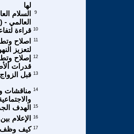
لها
9
السلام العا
العالمي - (4-14 )
10
قراءة لتفاع
11
اصلاح وتطو
لتعزيز النه
12
إصلاح وتطو
قدرات ألأطف
13
قبل الزواج 
14
مناقشات و
والاجتماعية
15
الهدف الجد
16
الإعلام بين
17
كيف وظف س