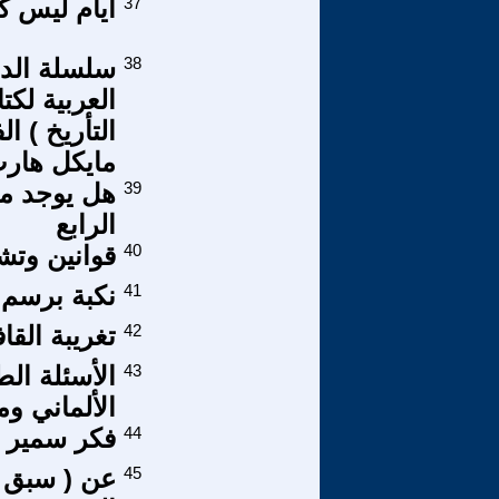
37
أيام ليس كم
38
العربية لكت
التأريخ ) ا
مايكل هارت
39
هل يوجد م
الرابع
40
قوانين وتش
41
نكبة برسم 
42
تغريبة القا
43
الأسئلة ال
الألماني وم
44
فكر سمير أ
45
عن ( سبق ال