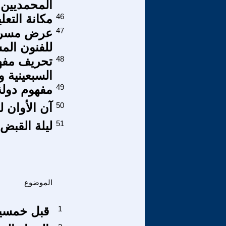
المحمديين 
46
مكانة التعل
47
عرض مسرحي 
للفنون الم
48
تحريف مفهو
السبعينية و
49
مفهوم دولة
50
آن الأوان 
51
ليلة القبض
الموضوع
1
قبل خمسين