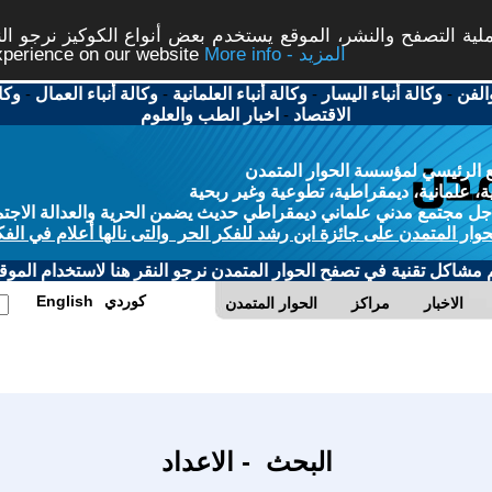
ة التصفح والنشر، الموقع يستخدم بعض أنواع الكوكيز نرجو النق
More info - المزيد
experience on our website
الفن
-
وكالة أنباء اليسار
-
وكالة أنباء العلمانية
-
وكالة أنباء العمال
-
وكا
الاقتصاد
-
اخبار الطب والعلوم
 الرئيسي لمؤسسة الحوار المتمدن
، علمانية، ديمقراطية، تطوعية وغير ربحية
ل مجتمع مدني علماني ديمقراطي حديث يضمن الحرية والعدالة الاجتم
حوار المتمدن على جائزة ابن رشد للفكر الحر والتى نالها أعلام في الفك
م مشاكل تقنية في تصفح الحوار المتمدن نرجو النقر هنا لاستخدام الموقع
كوردي
English
الاخبار
مراكز
الحوار المتمدن
البحث - الاعداد