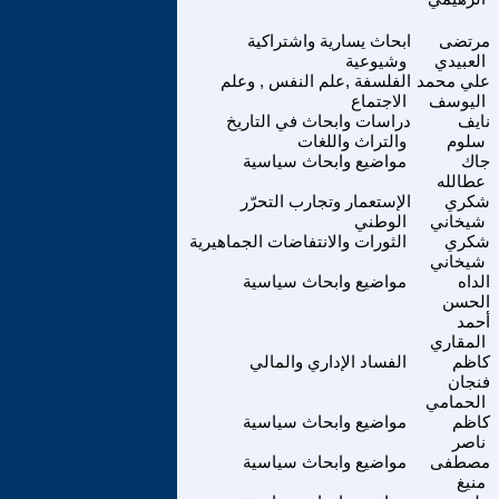
مرتضى
ابحاث يسارية واشتراكية
العبيدي
وشيوعية
علي محمد
الفلسفة ,علم النفس , وعلم
اليوسف
الاجتماع
نايف
دراسات وابحاث في التاريخ
سلوم
والتراث واللغات
جاك
مواضيع وابحاث سياسية
عطالله
شكري
الإستعمار وتجارب التحرّر
شيخاني
الوطني
شكري
الثورات والانتفاضات الجماهيرية
شيخاني
الداه
مواضيع وابحاث سياسية
الحسن
أحمد
المقاري
كاظم
الفساد الإداري والمالي
فنجان
الحمامي
كاظم
مواضيع وابحاث سياسية
ناصر
مصطفى
مواضيع وابحاث سياسية
منيغ