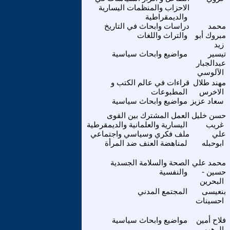
الاحزاب والمنظمات اليسارية
والديمقراطية
محمد
دراسات وابحاث في التاريخ
مبروك أبو
والتراث واللغات
زيد
تيسير
مواضيع وابحاث سياسية
عبدالجبار
الآلوسي
مهند طلال
قراءات في عالم الكتب و
الاخرس
المطبوعات
سعاد عزيز
مواضيع وابحاث سياسية
حسن خليل
العمل المشترك بين القوى
غريب
اليسارية والعلمانية والديمقرطية
علي
ملف فكري وسياسي واجتماعي
ابوحبله
لمناهضة العنف ضد المرأة
محمد علي
الصحة والسلامة الجسدية
حسين -
والنفسية
البحرين
بنعيسى
المجتمع المدني
احسينات
فلاح أمين
مواضيع وابحاث سياسية
الرهيمي