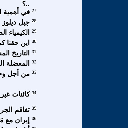
..؟
27
في أهمية ال
28
جيل ديلوز
29
الكيمياء الص
30
اين حقنا كم
31
التاريخ المنس
32
المعضلة الس
33
من أجل وحد
34
كائنات غي
35
تفاقم الجري
36
إيران مع مَ