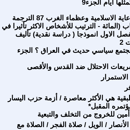
ثلها أيام الجزء9
سلسلة الدعاية الاسلامية وعظماء الغرب 87 الترجمة
اب (المائة - الترتيب للأشخاص الاكثر تأثيرا في
لفصل الاول انموذجا ( دراسة نقدية) تأليف
 2
جتمع سياسي حديث في العراق ؟ الجزء
ريعات الاحتلال ضد القدس والأقصى
الاستمرار
فر
طبقية هي الأكثر معاصرة / أزمة حزب اليسار
ؤتمره المقبل*
مين للخروج من التخلف والتبعية
أنصار / الويل / صلاة الفجر / الصلاة مع