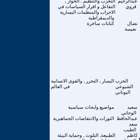
عبدالرحيم
التحزب والتنظيم , الحوار ,
قروي
التفاعل و اقرار السياسات في
الاحزاب والمنظمات اليسارية
والديمقراطية
نضال
كتابات ساخرة
نعيسة
الحزب
اليسار , التحرر , والقوى الانسانية
الشيوعي
في العالم
اليوناني
سعيد
مواضيع وابحاث سياسية
الوجاني
عبدالحافظ
الثورات والانتفاضات الجماهيرية
سعد
الطيب
كاظم
الطبيعة, التلوث , وحماية البيئة