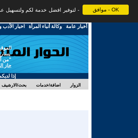
موافق - OK
لتوفير افضل خدمة لكم ولتسهيل عملي
أخبار عامة
-
وكالة أنباء المرأة
-
اخبار الأدب و
الموقع
يسارية
"من أج
حاز ال
إذا لديك
الزوار
اضافة/خدمات
بحث/الارشيف