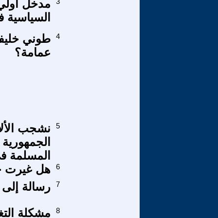
3
مدخل أولي 
السياسية ف
4
طوني خليفة
عمامة؟
5
نشجب الألا
الجمهورية ا
المسلمة في
6
هل غيرت جب
7
رسالة إلى 
8
مشكلة التغ