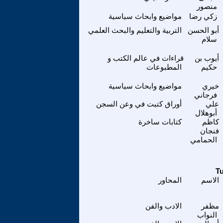
منصور
زكي رضا
مواضيع وابحاث سياسية
أبو الحسن
التربية والتعليم والبحث العلمي
سلام
أيوب بن
قراءات في عالم الكتب و
حكيم
المطبوعات
خيري
مواضيع وابحاث سياسية
فرجاني
علي
أوراق كتبت في وعن السجن
أبوهلال
كاظم
كتابات ساخرة
فنجان
الحمامي
الاسم
المحاور
مظفر
الادب والفن
النواب