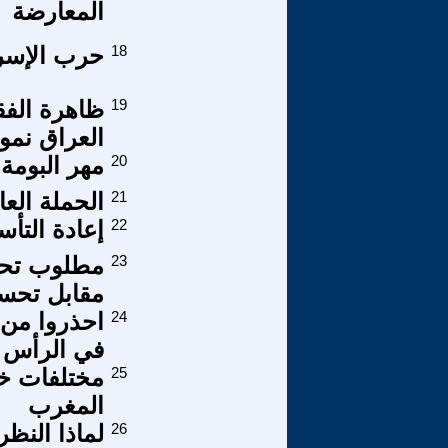
المعارضة
18
حرب الإسرائ
19
ظاهرة الفقر
العراق نموذ
20
مهر البومة؛ 
21
الحملة العا
22
إعادة التأس
23
مطلوب تحدي
مقابل تحسي
24
احذروا من و
في الرأس
25
المغرب
26
لماذا النظ