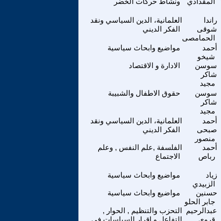
المقدادي
ونشاط حركات الخضر
راندا
العلمانية، الدين السياسي ونقد
شوقى
الفكر الديني
الحمامصى
أحمد
مواضيع وابحاث سياسية
شيخو
سوسن
الادارة و الاقتصاد
شاكر
مجيد
سوسن
حقوق الاطفال والشبيبة
شاكر
مجيد
أحمد
العلمانية، الدين السياسي ونقد
صبحى
الفكر الديني
منصور
أحمد
الفلسفة ,علم النفس , وعلم
رباص
الاجتماع
زياد
مواضيع وابحاث سياسية
الزبيدي
حسنين
مواضيع وابحاث سياسية
جابر الحلو
عبدالرحيم
التحزب والتنظيم , الحوار ,
قروي
التفاعل و اقرار السياسات في